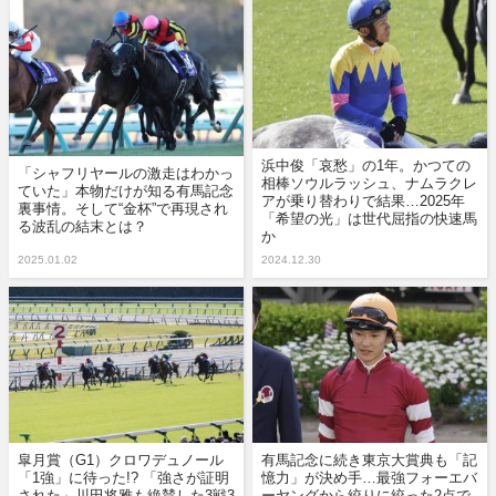
浜中俊「哀愁」の1年。かつての
「シャフリヤールの激走はわかっ
相棒ソウルラッシュ、ナムラクレ
ていた」本物だけが知る有馬記念
アが乗り替わりで結果…2025年
裏事情。そして“金杯”で再現され
「希望の光」は世代屈指の快速馬
る波乱の結末とは？
か
2025.01.02
2024.12.30
皐月賞（G1）クロワデュノール
有馬記念に続き東京大賞典も「記
「1強」に待った!? 「強さが証明
憶力」が決め手…最強フォーエバ
された」川田将雅も絶賛した3戦3
ーヤングから絞りに絞った2点で