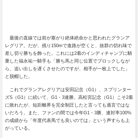
最後の直線では前が塞がり絶体絶命かと思われたグランア
レグリア。だが、残り150mで進路が空くと、抜群の切れ味で
差し切り勝ちを飾った。これには2着のインディチャンプに騎
乗した福永祐一騎手も「勝ち馬と同じ位置でブロックしなが
ら、追い出しを遅くさせたのですが、相手が一枚上でした」
と脱帽した。
これでグランアレグリアは安田記念（G1）、スプリンター
ズS（G1）に続いて、G1・3連勝。高松宮記念（G1）こそ2着
に敗れたが、短距離界を完全制圧したと言っても過言ではな
いだろう。また、ファンの間では今年G1・3勝、連対率100%
の成績から「年度代表馬でも良いのでは」という声すらも上
がっている。