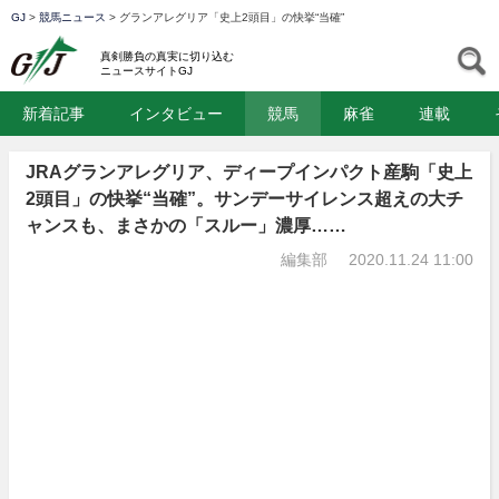
GJ
>
競馬ニュース
>
グランアレグリア「史上2頭目」の快挙“当確”
GJ
S
真剣勝負の真実に切り込む
ニュースサイトGJ
新着記事
インタビュー
競馬
麻雀
連載
JRAグランアレグリア、ディープインパクト産駒「史上
2頭目」の快挙“当確”。サンデーサイレンス超えの大チ
ャンスも、まさかの「スルー」濃厚……
編集部
2020.11.24 11:00