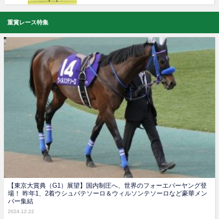
重賞レース特集
【東京大賞典（G1）展望】国内制圧へ、世界のフォーエバーヤング登
場！ 昨年1、2着ウシュバテソーロ＆ウィルソンテソーロなど豪華メン
バー集結
2024.12.22