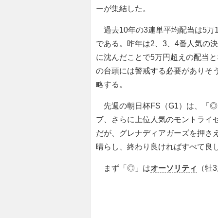
ーが集結した。
過去10年の3連単平均配当は5万1
である。昨年は2、3、4番人気の
に沈んだことで5万円超えの配当
の台頭には警戒する必要がありそ
略する。
先週の朝日杯FS（G1）は、「
ブ、さらに上位人気のモントライ
だが、グレナディアガーズを押さ
晴らし、終わり良ければすべて良
まず「◎」は
オーソリティ
（牡