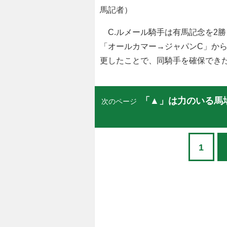
馬記者）
C.ルメール騎手は有馬記念を2勝
「オールカマー→ジャパンC」か
更したことで、同騎手を確保でき
「▲」は力のいる馬
次のページ
1