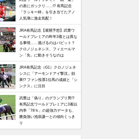
の差にガックリ……!? 有馬記念
「ラッキー枠」を引き当てたアノ
人気薄に激走気配！
JRA有馬記念【展開予想】武豊ワ
ールドプレミアの昨年3着とは異な
る事情……逃げるのはバビット？
クロノジェネシス、フィエールマ
ン「先」に動きそうなのは
JRA有馬記念（G1）クロノジェネ
シスに「アーモンドアイ撃沈」効
果!? ファン投票1位馬の成績と「シ
ンクス」に注目
武豊は「偽り」のグランプリ男!?
有馬記念ワールドプレミアに3着以
内率「78％」の超強力データも、
勝負強い池添謙一との傾向くっき
り