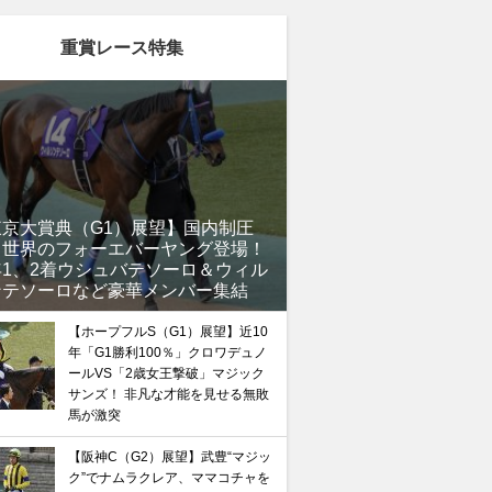
重賞レース特集
東京大賞典（G1）展望】国内制圧
、世界のフォーエバーヤング登場！
年1、2着ウシュバテソーロ＆ウィル
ンテソーロなど豪華メンバー集結
【ホープフルS（G1）展望】近10
年「G1勝利100％」クロワデュノ
ールVS「2歳女王撃破」マジック
サンズ！ 非凡な才能を見せる無敗
馬が激突
【阪神C（G2）展望】武豊“マジッ
ク”でナムラクレア、ママコチャを