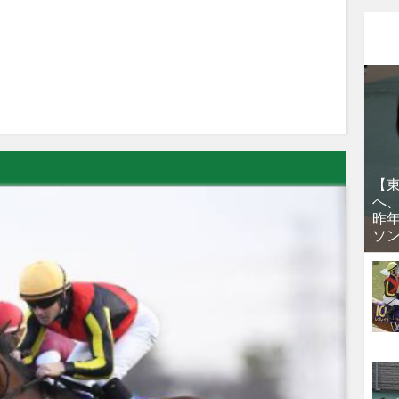
【
へ
昨
ソ