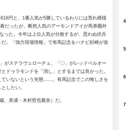
616円と、1番人気が5勝しているわりには荒れ模様
決着だったが、断然人気のアーモンドアイが馬券圏外
となった。今年は上位人気が分散するが、思わぬ伏兵
うだ。「強力現場情報」で有馬記念をハナビ杉崎が攻
◎」がステラヴェローチェ、「〇」がレッドベルオー
ゼとドゥラモンドを「消し」とするまでは良かった。
えていないという失態……。有馬記念でこの悔しさを
しとしたい。
3歳、美浦・木村哲也厩舎）だ。