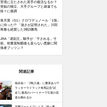
苦境に立たされた若手の復活なるか？
突如の独立、大手グループと疎遠でも
徐々に復調
皐月賞（G1）クロワデュノール「1強」
に待った!? 「強さが証明された」川田
将雅も絶賛した3戦3勝馬
JRA「遅刻王」騎手が「干される」寸
前。初重賞制覇後も直らない悪癖に関
係者プッツン？
関連記事
福永祐一「2鞍入魂」に勝算あり!?
ラッキーライラック有馬記念“試
走”に最高のパートナーで引退の花
道を飾れるか
武豊ワールドプレミア「紙一重」