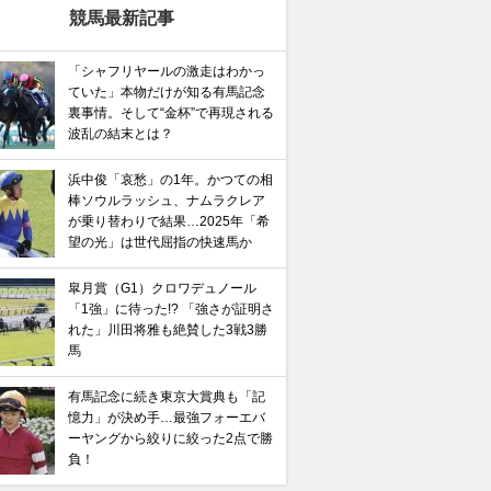
競馬最新記事
「シャフリヤールの激走はわかっ
ていた」本物だけが知る有馬記念
裏事情。そして“金杯”で再現される
波乱の結末とは？
浜中俊「哀愁」の1年。かつての相
棒ソウルラッシュ、ナムラクレア
が乗り替わりで結果…2025年「希
望の光」は世代屈指の快速馬か
皐月賞（G1）クロワデュノール
「1強」に待った!? 「強さが証明さ
れた」川田将雅も絶賛した3戦3勝
馬
有馬記念に続き東京大賞典も「記
憶力」が決め手…最強フォーエバ
ーヤングから絞りに絞った2点で勝
負！