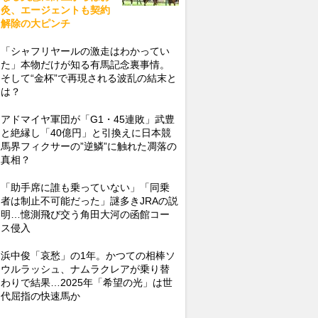
灸、エージェントも契約
解除の大ピンチ
「シャフリヤールの激走はわかってい
た」本物だけが知る有馬記念裏事情。
そして“金杯”で再現される波乱の結末と
は？
アドマイヤ軍団が「G1・45連敗」武豊
と絶縁し「40億円」と引換えに日本競
馬界フィクサーの”逆鱗”に触れた凋落の
真相？
「助手席に誰も乗っていない」「同乗
者は制止不可能だった」謎多きJRAの説
明…憶測飛び交う角田大河の函館コー
ス侵入
浜中俊「哀愁」の1年。かつての相棒ソ
ウルラッシュ、ナムラクレアが乗り替
わりで結果…2025年「希望の光」は世
代屈指の快速馬か