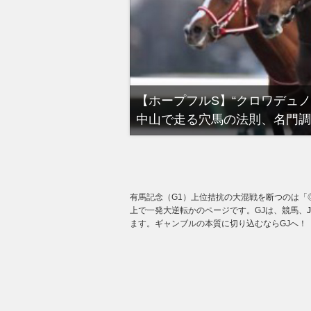
る有馬記念裏事情。そ
【ホープフルS】“クロワデュ
中山で走る穴馬の法則、名門調
有馬記念（G1）上位拮抗の大混戦を断つのは「
上で一発大逆転かのページです。GJは、競馬、
ます。ギャンブルの本質に切り込むならGJへ！