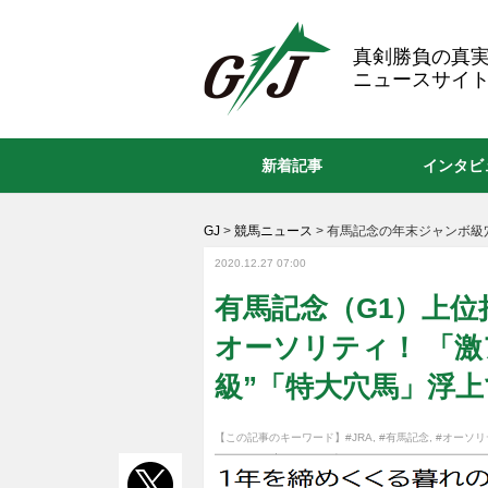
GJ
真剣勝負の真
ニュースサイト
新着記事
インタビ
GJ
>
競馬ニュース
>
有馬記念の年末ジャンボ級
2020.12.27 07:00
有馬記念（G1）上
オーソリティ！ 「
級”「特大穴馬」浮
【この記事のキーワード】
#JRA
,
#有馬記念
,
#オーソリ