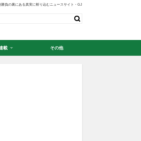
剣勝負の裏にある真実に斬り込むニュースサイト・GJ
連載
その他
・