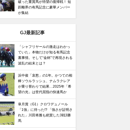
破った重賞馬が待望の復帰戦！ 短
距離界の有馬記念に豪華メンバー
が集結
GJ最新記事
馬記念】武豊×ドウデュースを逆転できる候補3頭！と絶
「シャフリヤールの激走はわかっ
“隠れ穴馬！”
ていた」本物だけが知る有馬記念
裏事情。そして“金杯”で再現される
波乱の結末とは？
浜中俊「哀愁」の1年。かつての相
棒ソウルラッシュ、ナムラクレア
が乗り替わりで結果…2025年「希
望の光」は世代屈指の快速馬か
皐月賞（G1）クロワデュノール
「1強」に待った!? 「強さが証明さ
れた」川田将雅も絶賛した3戦3勝
馬