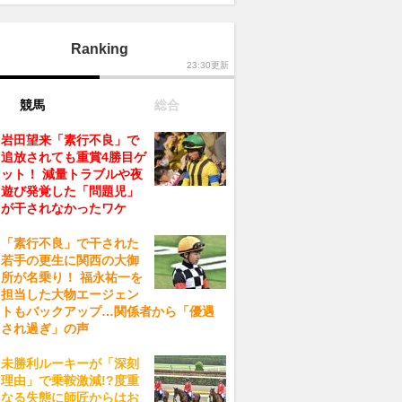
Ranking
23:30更新
競馬
総合
岩田望来「素行不良」で
追放されても重賞4勝目ゲ
ット！ 減量トラブルや夜
遊び発覚した「問題児」
が干されなかったワケ
「素行不良」で干された
若手の更生に関西の大御
所が名乗り！ 福永祐一を
担当した大物エージェン
トもバックアップ…関係者から「優遇
され過ぎ」の声
未勝利ルーキーが「深刻
理由」で乗鞍激減!?度重
なる失態に師匠からはお