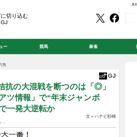
真
実に切り込む
GJ
ュー
競馬
麻雀
穴馬
GJ
位拮抗の大混戦を断つのは「◎」
激アツ情報」で“年末ジャンボ
上で一発大逆転か
文＝ハナビ杉崎
ティ