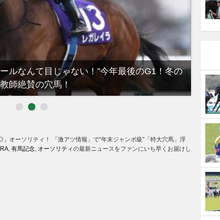
ノールなんて目じゃない！”今年最後のG1！冬の
【有
教師絶賛の穴馬！
るべき
◎」オーソリティ！ 「激アツ情報」で“年末ジャンボ級”「特大穴馬」浮
JRA
,
有馬記念
,
オーソリティ
の最新ニュースをファンにいち早くお届けし