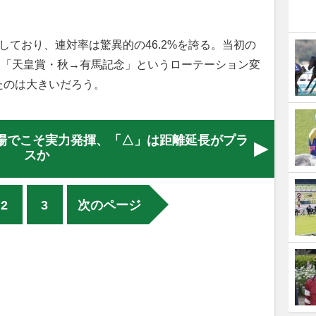
しており、連対率は驚異的の46.2%を誇る。当初の
ら「天皇賞・秋→有馬記念」というローテーション変
たのは大きいだろう。
場でこそ実力発揮、「△」は距離延長がプラ
スか
2
3
次のページ