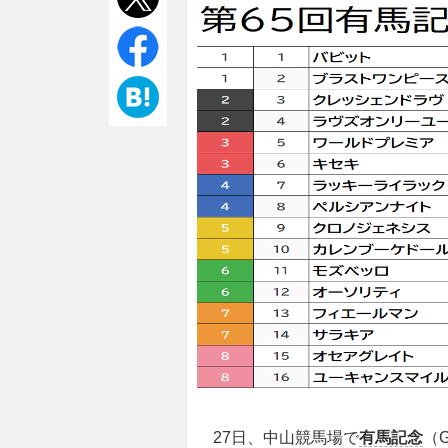
27日、中山競馬場で
有馬記念
（