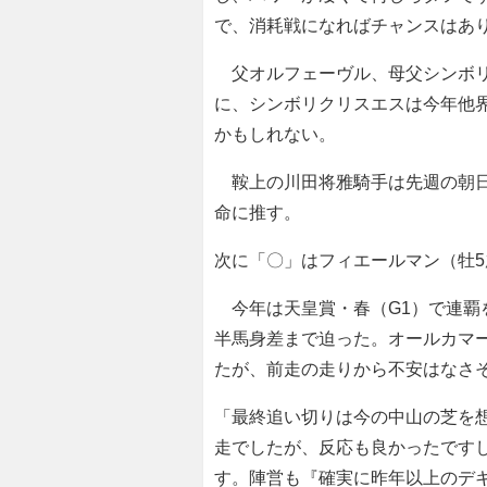
で、消耗戦になればチャンスはあ
父オルフェーヴル、母父シンボリ
に、シンボリクリスエスは今年他
かもしれない。
鞍上の川田将雅騎手は先週の朝日
命に推す。
次に「〇」はフィエールマン（牡
今年は天皇賞・春（G1）で連覇
半馬身差まで迫った。オールカマ
たが、前走の走りから不安はなさ
「最終追い切りは今の中山の芝を
走でしたが、反応も良かったです
す。陣営も『確実に昨年以上のデ