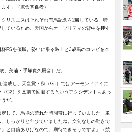
ります」（厩舎関係者）
クリスエスはそれぞれ有馬記念を2勝している。特
界しているため、天国からオーソリティの背中を押す
杯FSを優勝。勢いに乗る鞍上と3歳馬のコンビを本
5歳、美浦・手塚貴久厩舎）だ。
を達成し、天皇賞・秋（G1）ではアーモンドアイに
ー（G2）を直前で回避するというアクシデントもあっ
そうだ。
想定して、馬場の荒れた時間帯に行っていました。単
し、しっかりと伸びていましたね。文句なしの動きで
キ』と自信ありげなので、期待できそうですよ」（競