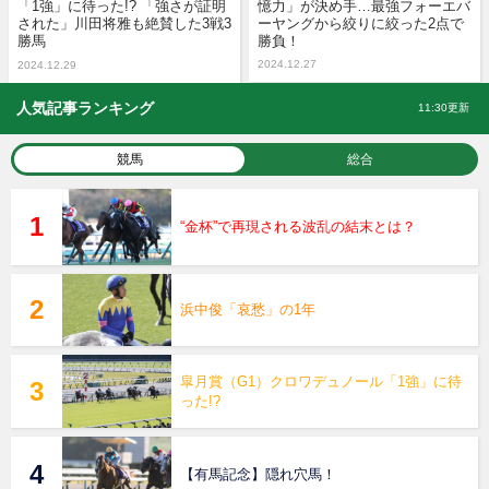
「1強」に待った!? 「強さが証明
憶力」が決め手…最強フォーエバ
された」川田将雅も絶賛した3戦3
ーヤングから絞りに絞った2点で
勝馬
勝負！
2024.12.27
2024.12.29
人気記事ランキング
11:30更新
競馬
総合
“金杯”で再現される波乱の結末とは？
浜中俊「哀愁」の1年
皐月賞（G1）クロワデュノール「1強」に待
った!?
【有馬記念】隠れ穴馬！