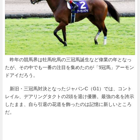
昨年の競馬界は牡馬牝馬の三冠馬誕生など偉業の年となっ
たが、その中でも一番の注目を集めたのが「9冠馬」アーモン
ドアイだろう。
新旧・三冠馬対決となったジャパンC（G1）では、コント
レイル、デアリングタクトの2頭を退け優勝。最強の名を誇示
したまま、自ら引退の花道を飾ったのは記憶に新しいところ
だ。