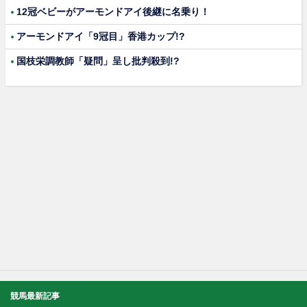
12冠ベビーがアーモンドアイ後継に名乗り！
アーモンドアイ「9冠目」香港カップ!?
国枝栄調教師「疑問」呈し批判殺到!?
競馬最新記事