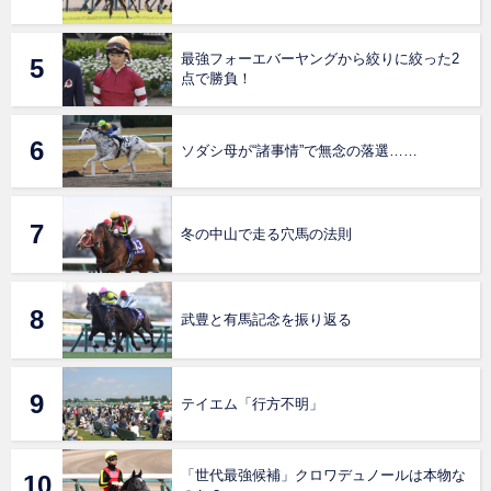
最強フォーエバーヤングから絞りに絞った2
点で勝負！
ソダシ母が“諸事情”で無念の落選……
冬の中山で走る穴馬の法則
武豊と有馬記念を振り返る
テイエム「行方不明」
「世代最強候補」クロワデュノールは本物な