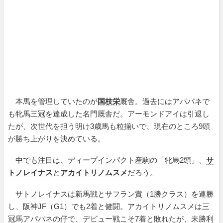
本馬を管理していたのが
国枝栄
厩舎。過去にはアパパネで
も牝馬三冠を達成した名門厩舎だ。アーモンドアイは引退し
たが、次世代を担う明け3歳馬も粒揃いで、現在のところ9頭
が勝ち上がりを決めている。
中でも注目は、ディープインパクト産駒の「牝馬2頭」、
サ
トノレイナス
と
アカイトリノムスメ
だろう。
サトノレイナスは新馬戦とサフラン賞（1勝クラス）を連勝
し、阪神JF（G1）でも2着と健闘。アカイトリノムスメは三
冠馬アパパネの仔で、デビュー戦こそ7着と敗れたが、未勝利