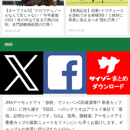
【ホープフルS】“クロワデュノー
【有馬記念】武豊×ドウデュース
ルなんて目じゃない！”今年最後
を逆転できる候補3頭！と絶対に
のG1！冬の中山で走る穴馬の法
馬券に加えるべき“隠れ穴馬！”
則、名門調教師絶賛の穴馬！
2024.12.20
2024.12.24
SNS
JRAアーモンドアイ「放牧」でジャパンC回避濃厚!? 香港カップ
（G1）に持ち越す「9冠目」へのシナリオはアウェイ遠征で「最
強」証明かのページです。GJは、競馬、
国枝栄
,
アーモンドアイ
,
香港カップ
の最新ニュースをファンにいち早くお届けします。ギ
ャンブルの本質に切り込むならGJへ！