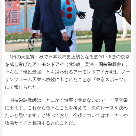
1日の天皇賞・秋で日本競馬史上初となる芝G1・8勝の快挙
を成し遂げた
アーモンドアイ
（牝5歳、美浦・
国枝栄
厩舎）。
そんな「現役最強」とも謳われるアーモンドアイが4日、ノー
ザンファーム天栄へ放牧に出されたことが『東京スポーツ』
にて報じられた。
国枝栄
調教師は「とにかく無事で問題ないので、一度天栄
に出ます。これから色々なことを考えて、次のレースを決め
たいと思います」と述べており、今後についてはオーナーや
牧場サイドと相談するとのことだ。