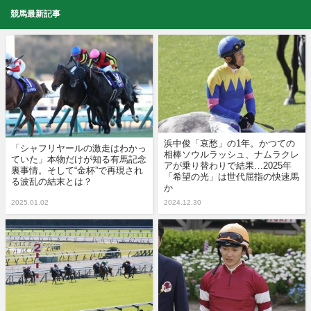
競馬最新記事
浜中俊「哀愁」の1年。かつての
「シャフリヤールの激走はわかっ
相棒ソウルラッシュ、ナムラクレ
ていた」本物だけが知る有馬記念
アが乗り替わりで結果…2025年
裏事情。そして“金杯”で再現され
「希望の光」は世代屈指の快速馬
る波乱の結末とは？
か
2025.01.02
2024.12.30