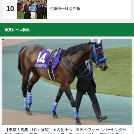
池添謙一紆余曲折
重賞レース特集
【東京大賞典（G1）展望】国内制圧へ、世界のフォーエバーヤング登