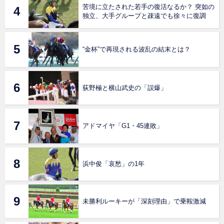
苦境に立たされた若手の復活なるか？ 突如の
独立、大手グループと疎遠でも徐々に復調
“金杯”で再現される波乱の結末とは？
荻野極と横山武史の「誤爆」
アドマイヤ「G1・45連敗」
浜中俊「哀愁」の1年
未勝利ルーキーが「深刻理由」で乗鞍激減