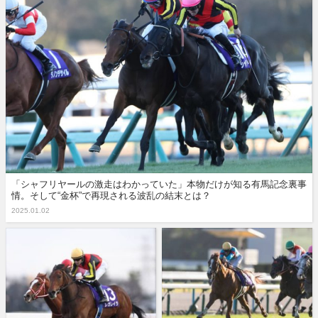
「シャフリヤールの激走はわかっていた」本物だけが知る有馬記念裏事
情。そして“金杯”で再現される波乱の結末とは？
2025.01.02