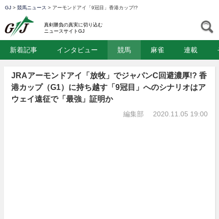
GJ
>
競馬ニュース
>
アーモンドアイ「9冠目」香港カップ!?
GJ
S
真剣勝負の真実に切り込む
ニュースサイトGJ
新着記事
インタビュー
競馬
麻雀
連載
JRAアーモンドアイ「放牧」でジャパンC回避濃厚!? 香
港カップ（G1）に持ち越す「9冠目」へのシナリオはア
ウェイ遠征で「最強」証明か
編集部
2020.11.05 19:00