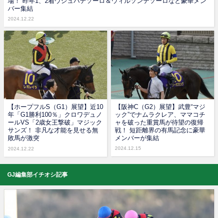
場！ 昨年1、2着ウシュバテソーロ＆ウィルソンテソーロなど豪華メン
バー集結
2024.12.22
【ホープフルS（G1）展望】近10
【阪神C（G2）展望】武豊“マジ
年「G1勝利100％」クロワデュノ
ック”でナムラクレア、ママコチ
ールVS「2歳女王撃破」マジック
ャを破った重賞馬が待望の復帰
サンズ！ 非凡な才能を見せる無
戦！ 短距離界の有馬記念に豪華
敗馬が激突
メンバーが集結
2024.12.15
2024.12.22
GJ編集部イチオシ記事