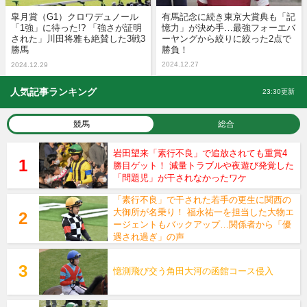
皐月賞（G1）クロワデュノール
有馬記念に続き東京大賞典も「記
「1強」に待った!? 「強さが証明
憶力」が決め手…最強フォーエバ
された」川田将雅も絶賛した3戦3
ーヤングから絞りに絞った2点で
勝馬
勝負！
2024.12.27
2024.12.29
人気記事ランキング
23:30更新
競馬
総合
岩田望来「素行不良」で追放されても重賞4
勝目ゲット！ 減量トラブルや夜遊び発覚した
「問題児」が干されなかったワケ
「素行不良」で干された若手の更生に関西の
大御所が名乗り！ 福永祐一を担当した大物エ
ージェントもバックアップ…関係者から「優
遇され過ぎ」の声
憶測飛び交う角田大河の函館コース侵入