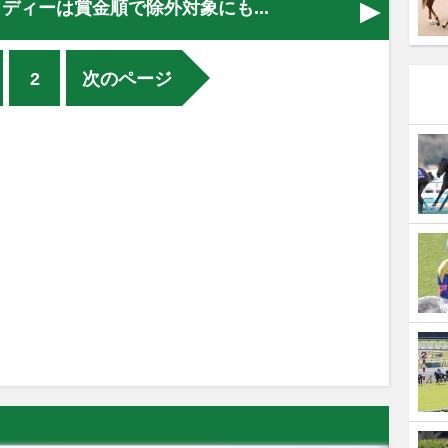
ディーは賞金順で除外対象にも...
2
次のページ