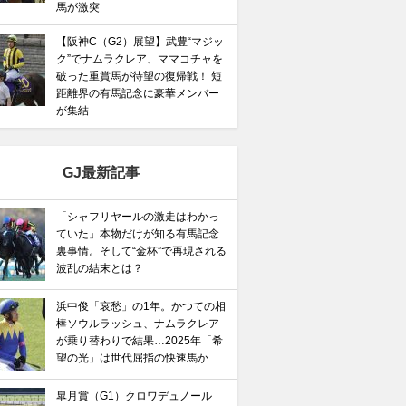
馬が激突
【阪神C（G2）展望】武豊“マジッ
ク”でナムラクレア、ママコチャを
破った重賞馬が待望の復帰戦！ 短
距離界の有馬記念に豪華メンバー
が集結
GJ最新記事
「シャフリヤールの激走はわかっ
ていた」本物だけが知る有馬記念
裏事情。そして“金杯”で再現される
波乱の結末とは？
浜中俊「哀愁」の1年。かつての相
棒ソウルラッシュ、ナムラクレア
が乗り替わりで結果…2025年「希
望の光」は世代屈指の快速馬か
皐月賞（G1）クロワデュノール