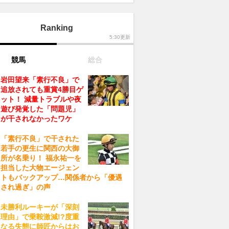
Ranking
5:30更新
競馬
総合
岩田望来「素行不良」で
追放されても重賞4勝目ゲ
ット！ 減量トラブルや夜
遊び発覚した「問題児」
が干されなかったワケ
「素行不良」で干された
若手の更生に関西の大御
所が名乗り！ 福永祐一を
担当した大物エージェン
トもバックアップ…関係者から「優遇
され過ぎ」の声
未勝利ルーキーが「深刻
理由」で乗鞍激減!?度重
なる失態に師匠からはお