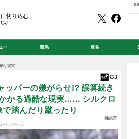
真
実に切り込む
GJ
ュー
競馬
麻雀
な現実...
GJ
ャッパーの嫌がらせ!? 誤算続き
かかる過酷な現実…… シルクロ
象で踏んだり蹴ったり
編集部
ロードステークス