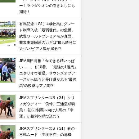
ー！ラウダシオンの巻き返しにも
期待！
有馬記念（G1）4歳牡馬にグレー
ド制導入後「最弱世代」の危機。
武豊ワールドプレミアらが直面、
非常事態回避のカギは“最も勝利に
近づいた”アノ馬が握る!?
JRA川田将雅「今できる精いっぱ
い……」も10着。「最強の1勝馬」
エタリオウ引退。サウンズオブア
ースから脈々と受け継がれる“最強
馬”の後継はアノ馬!?
JRAスプリンターズS（G1）クリ
ノガウディー「僥倖」三浦皇成騎
乗！ 初G1制覇へ向け人馬の「幸
運」が勝利を呼び込む!?
JRAスプリンターズS（G1）春の
再戦ムード「主役不在」の危機