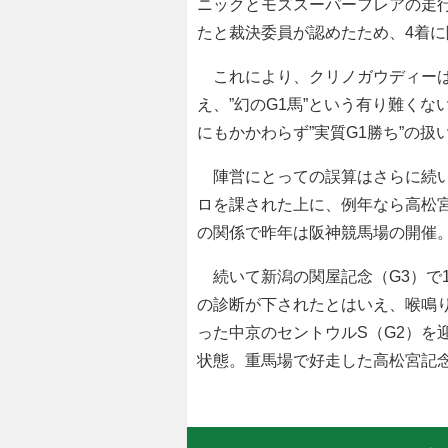
ニックとモズスーパーフレアの走
たと裁決委員が認めたため、4着
これにより、クリノガウディーは
え、”幻のG1馬”という有り難く
にもかかわらず”実質G1勝ち”の
陣営にとっての誤算はさらに続いた
ロを課された上に、例年なら高松
の関係で昨年は阪神競馬場の開催。
続いて新潟の関屋記念（G3）で
の診断が下されたとはいえ、喉鳴
った中京のセントウルS（G2）を
状態。重馬場で好走した高松宮記