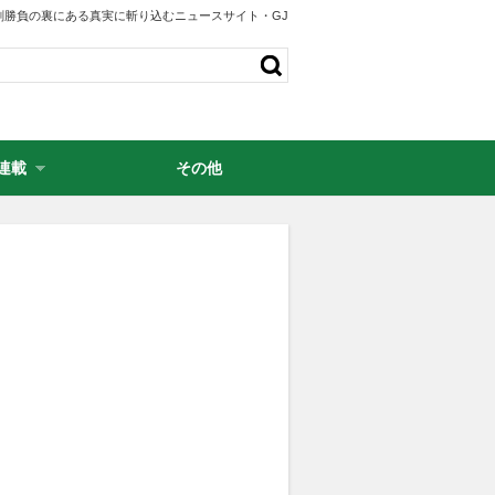
剣勝負の裏にある真実に斬り込むニュースサイト・GJ
連載
その他
・