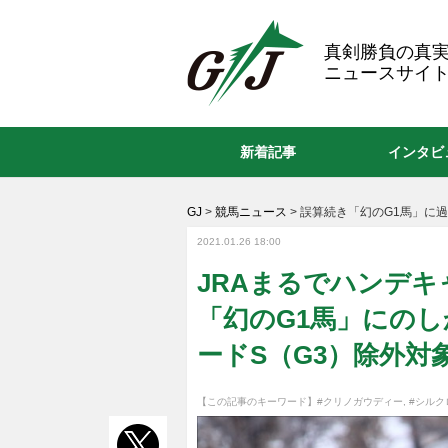
GJ
真剣勝負の真
ニュースサイト
新着記事
インタビ
GJ
>
競馬ニュース
>
誤算続き「幻のG1馬」に過酷
2021.01.26 18:00
JRAまるでハンデキ
「幻のG1馬」にのし
ードS（G3）除外対
【この記事のキーワード】
#クリノガウディー
,
#シルク