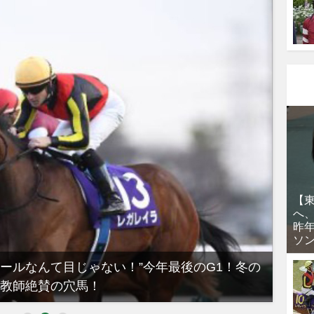
【
へ
昨
ソ
ノールなんて目じゃない！”今年最後のG1！冬の
【有
教師絶賛の穴馬！
るべき