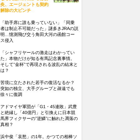
灸、エージェントも契約
解除の大ピンチ
「助手席に誰も乗っていない」「同乗
者は制止不可能だった」謎多きJRAの説
明…憶測飛び交う角田大河の函館コー
ス侵入
「シャフリヤールの激走はわかってい
た」本物だけが知る有馬記念裏事情。
そして“金杯”で再現される波乱の結末と
は？
苦境に立たされた若手の復活なるか？
突如の独立、大手グループと疎遠でも
徐々に復調
アドマイヤ軍団が「G1・45連敗」武豊
と絶縁し「40億円」と引換えに日本競
馬界フィクサーの”逆鱗”に触れた凋落の
真相？
浜中俊「哀愁」の1年。かつての相棒ソ