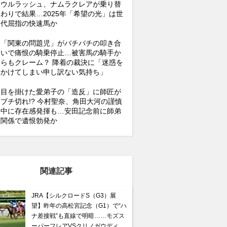
ウルラッシュ、ナムラクレアが乗り替
わりで結果…2025年「希望の光」は世
代屈指の快速馬か
「関東の問題児」がバチバチの叩き合
いで痛恨の騎乗停止…被害馬の騎手か
らもクレーム？ 降着の裁決に「迷惑を
かけてしまい申し訳ない気持ち」
目を掛けた愛弟子の「造反」に師匠が
ブチ切れ!? 今村聖奈、角田大河の謹慎
中に存在感発揮も…安田記念前に師弟
関係で遺恨勃発か
関連記事
JRA【シルクロードS（G3）展
望】昨年の高松宮記念（G1）で“ハ
ナ差接戦”も直線で明暗……モズス
ーパーフレアVSクリノガウディ