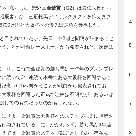
テップレース、第57回
金鯱賞
（G2）は最低人気だっ
英昭厩舎）が、三冠牝馬デアリングタクトを抑えまさ
6700万円と大阪杯への優先出走権を獲得した。
と目されていたが、先日、中2週と間隔が詰まること
いうことが社台レースホースから発表された。次走は
より、これで金鯱賞の勝ち馬は一昨年のダノンプレ
アに続いて3年連続で本番である大阪杯を回避するこ
記念（G1)へ向かうことが戦前から発表されてお
は大阪杯を回避した正式な理由は不明だが、あるいは
考慮してのものだったのかもしれない。
にせよ、金鯱賞は大阪杯へのステップ競走に指定さ
も付与されている。にもかかわらず、勝ち馬が3年連
ようでは、金鯱賞のステップ競走としての「存在意