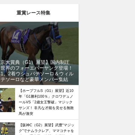
重賞レース特集
東京大賞典（G1）展望】国内制圧
、世界のフォーエバーヤング登場！
年1、2着ウシュバテソーロ＆ウィル
ンテソーロなど豪華メンバー集結
に加え
「シャフリヤールの激走はわかっていた」本
【ホープフルS（G1）展望】近10
して“金杯”で再現される波乱の結末とは？
年「G1勝利100％」クロワデュノ
ールVS「2歳女王撃破」マジック
サンズ！ 非凡な才能を見せる無敗
馬が激突
【阪神C（G2）展望】武豊“マジッ
ク”でナムラクレア、ママコチャを