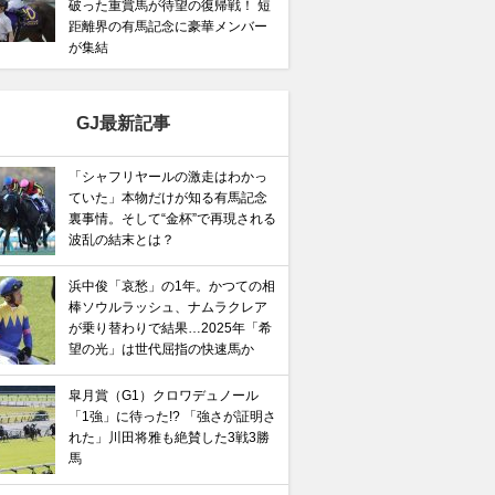
破った重賞馬が待望の復帰戦！ 短
距離界の有馬記念に豪華メンバー
が集結
GJ最新記事
「シャフリヤールの激走はわかっ
ていた」本物だけが知る有馬記念
裏事情。そして“金杯”で再現される
波乱の結末とは？
浜中俊「哀愁」の1年。かつての相
棒ソウルラッシュ、ナムラクレア
が乗り替わりで結果…2025年「希
望の光」は世代屈指の快速馬か
皐月賞（G1）クロワデュノール
「1強」に待った!? 「強さが証明さ
れた」川田将雅も絶賛した3戦3勝
馬