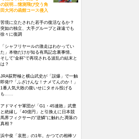
の説明…憶測飛び交う角
田大河の函館コース侵入
苦境に立たされた若手の復活なるか？
突如の独立、大手グループと疎遠でも
徐々に復調
「シャフリヤールの激走はわかってい
た」本物だけが知る有馬記念裏事情。
そして“金杯”で再現される波乱の結末と
は？
JRA荻野極と横山武史が「誤爆」で一触
即発!?「ふざけんな！ナメてんのか！」
1番人気大敗の腹いせにタオル投げる
も……
アドマイヤ軍団が「G1・45連敗」武豊
と絶縁し「40億円」と引換えに日本競
馬界フィクサーの”逆鱗”に触れた凋落の
真相？
浜中俊「哀愁」の1年。かつての相棒ソ