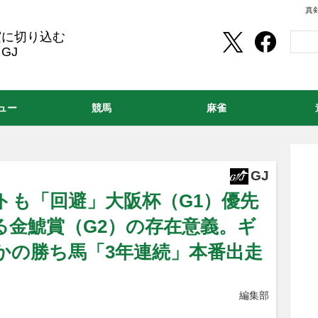
真
実に切り込む
GJ
ュー
競馬
麻雀
GJ
トも「回避」大阪杯（G1）優先
る金鯱賞（G2）の存在意義。ギ
かの勝ち馬「3年連続」本番出走
編集部