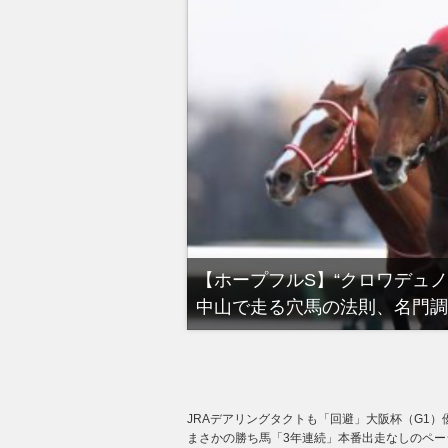
て目じゃない！”今年最後のG1！冬の
【有馬記念】武
の穴馬！
るべき“隠れ穴
JRAデアリングタクトも「回避」大阪杯（G1
まさかの勝ち馬「3年連続」本番出走なしのペー