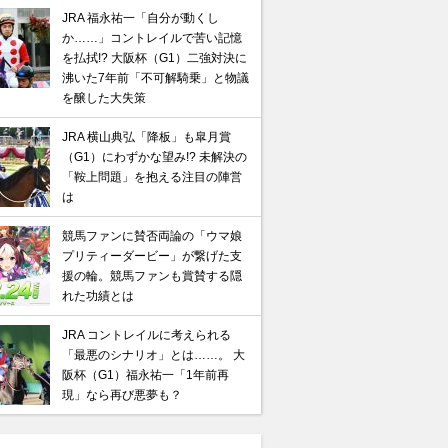
JRA 福永祐一「自分が動くし
か……」コントレイルで苦い記憶
を払拭!? 大阪杯（G1）二強対決に
沸いた7年前「不可解騎乗」と物議
を醸した大失策
JRA 横山典弘「降板」も皐月賞
（G1）にわずかな望み!? 未解決の
「鞍上問題」を抱える注目の陣営
は
競馬ファンに賛否両論の「ウマ娘
プリティーダービー」が繋げた支
援の輪。競馬ファンも賞賛する隠
れた功績とは
JRA コントレイルに考えられる
「最悪のシナリオ」とは……。 大
阪杯（G1）福永祐一「1年前再
現」なら再び悪夢も？