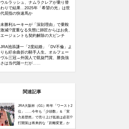
ウルラッシュ、ナムラクレアが乗り替
わりで結果…2025年「希望の光」は世
代屈指の快速馬か
未勝利ルーキーが「深刻理由」で乗鞍
激減!?度重なる失態に師匠からはお灸、
エージェントも契約解除の大ピンチ
JRA池添謙一「2度結婚」「DV不倫」よ
りも紆余曲折の騎手人生。オルフェー
ヴル三冠→外国人で凱旋門賞、勝負強
さは当代随一だが……
関連記事
JRA大阪杯（G1）昨年「ワースト2
位」……今年も「少頭数」＆「実
力差歴然」で売り上げ低迷は必至!?
打開策は将来的な「距離変更」か