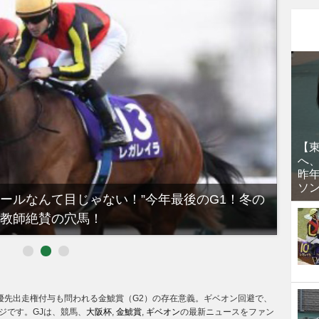
【
へ
昨
ソ
豊×ドウデュースを逆転できる候補3頭！と絶対に馬券
馬！”
）優先出走権付与も問われる金鯱賞（G2）の存在意義。ギベオン回避で、
ジです。GJは、競馬、
大阪杯
,
金鯱賞
,
ギベオン
の最新ニュースをファン