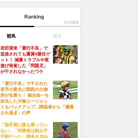
Ranking
23:30更新
競馬
総合
岩田望来「素行不良」で
追放されても重賞4勝目ゲ
ット！ 減量トラブルや夜
遊び発覚した「問題児」
が干されなかったワケ
「素行不良」で干された
若手の更生に関西の大御
所が名乗り！ 福永祐一を
担当した大物エージェン
トもバックアップ…関係者から「優遇
され過ぎ」の声
「助手席に誰も乗ってい
ない」「同乗者は制止不
可能だった」謎多きJRA