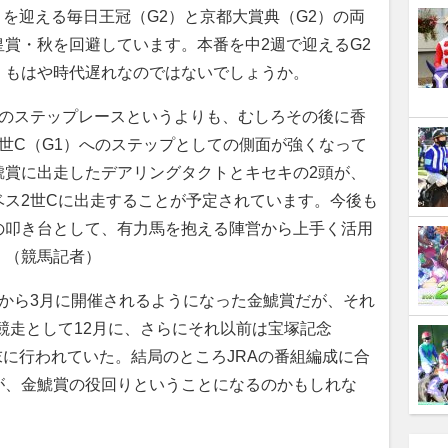
）を迎える毎日王冠（G2）と京都大賞典（G2）の両
賞・秋を回避しています。本番を中2週で迎えるG2
、もはや時代遅れなのではないでしょうか。
へのステップレースというよりも、むしろその後に香
世C（G1）へのステップとしての側面が強くなって
鯱賞に出走したデアリングタクトとキセキの2頭が、
ベス2世Cに出走することが予定されています。今後も
の叩き台として、有力馬を抱える陣営から上手く活用
」（競馬記者）
年から3月に開催されるようになった金鯱賞だが、それ
競走として12月に、さらにそれ以前は宝塚記念
末に行われていた。結局のところJRAの番組編成に合
が、金鯱賞の役回りということになるのかもしれな