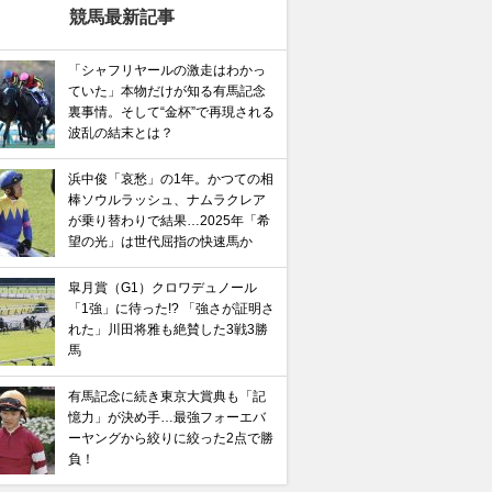
競馬最新記事
「シャフリヤールの激走はわかっ
ていた」本物だけが知る有馬記念
裏事情。そして“金杯”で再現される
波乱の結末とは？
浜中俊「哀愁」の1年。かつての相
棒ソウルラッシュ、ナムラクレア
が乗り替わりで結果…2025年「希
望の光」は世代屈指の快速馬か
皐月賞（G1）クロワデュノール
「1強」に待った!? 「強さが証明さ
れた」川田将雅も絶賛した3戦3勝
馬
有馬記念に続き東京大賞典も「記
憶力」が決め手…最強フォーエバ
ーヤングから絞りに絞った2点で勝
負！