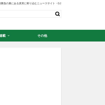
剣勝負の裏にある真実に斬り込むニュースサイト・GJ
連載
その他
・