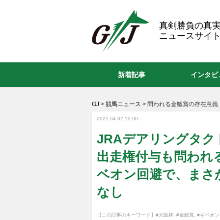
GJ
真剣勝負の真
ニュースサイト
新着記事
インタビ
GJ
>
競馬ニュース
>
問われる金鯱賞の存在意義
2021.04.02 12:00
JRAデアリングタク
出走権付与も問われ
ベオン回避で、まさ
なし
【この記事のキーワード】
#大阪杯
,
#金鯱賞
,
#ギベオン