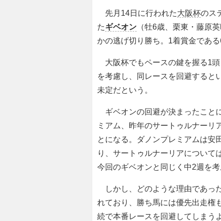
先月14日に行われた
大阪杯
のス
た
ギベオン
（牡6歳、栗東・藤原
かの逃げ切り勝ち。1着賞金である
大阪杯でもペースの鍵を握る1頭
を考慮し、同レースを回避すると
未定だという。
ギベオンの回避が決まったことに
ミアム、昨年のサートゥルナーリ
とになる。ダノンプレミアムは安田
り、サートゥルナーリアについて
今回のギベオンと同じく中2週を
しかし、どのような理由であった
れており、勝ち馬には優先出走権
続で本番レースを回避してしまう