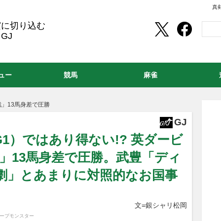
真
実に切り込む
GJ
ュー
競馬
麻雀
」13馬身差で圧勝
GJ
G1）ではあり得ない!? 英ダービ
」13馬身差で圧勝。武豊「ディ
劇」とあまりに対照的なお国事
文=銀シャリ松岡
ィープモンスター