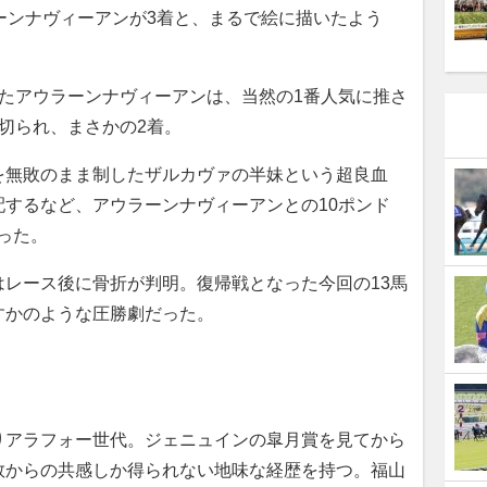
ーンナヴィーアンが3着と、まるで絵に描いたよう
たアウラーンナヴィーアンは、当然の1番人気に推さ
切られ、まさかの2着。
無敗のまま制したザルカヴァの半妹という超良血
するなど、アウラーンナヴィーアンとの10ポンド
だった。
レース後に骨折が判明。復帰戦となった今回の13馬
すかのような圧勝劇だった。
アラフォー世代。ジェニュインの皐月賞を見てから
数からの共感しか得られない地味な経歴を持つ。福山