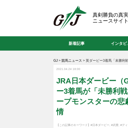
GJ
真剣勝負の真
ニュースサイト
新着記事
インタビ
GJ
>
競馬ニュース
>
英ダービー3着馬「未勝利戦
2021.04.24 18:00
JRA日本ダービー（
ー3着馬が「未勝利戦
ープモンスターの悲
情
【この記事のキーワード】
#日本ダービー
,
#武豊
,
#デ