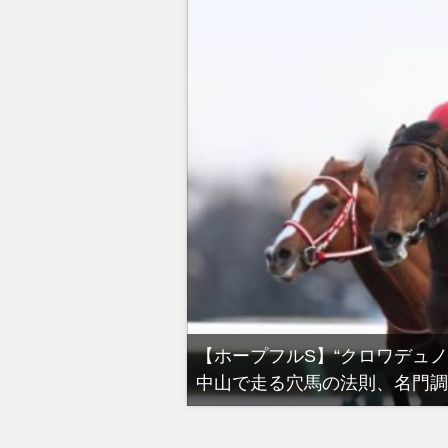
る有馬記念裏事情。そ
【ホープフルS】“クロワデュ
中山で走る穴馬の法則、名門調