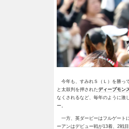
今年も、すみれＳ（Ｌ）を勝っ
と太鼓判を押された
ディープモン
なくされるなど、毎年のように激
ー。
一方、英ダービーはフルゲートに
ーアンはデビュー戦が13着、2戦