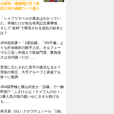
の説明…憶測飛び交う角
田大河の函館コース侵入
「シャフリヤールの激走はわかってい
た」本物だけが知る有馬記念裏事情。
そして“金杯”で再現される波乱の結末と
は？
JRA池添謙一「2度結婚」「DV不倫」よ
りも紆余曲折の騎手人生。オルフェー
ヴル三冠→外国人で凱旋門賞、勝負強
さは当代随一だが……
苦境に立たされた若手の復活なるか？
突如の独立、大手グループと疎遠でも
徐々に復調
JRA荻野極と横山武史が「誤爆」で一触
即発!?「ふざけんな！ナメてんのか！」
1番人気大敗の腹いせにタオル投げる
も……
皐月賞（G1）クロワデュノール「1強」