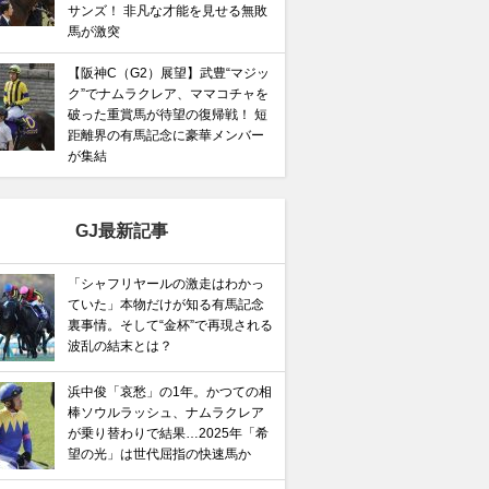
サンズ！ 非凡な才能を見せる無敗
馬が激突
【阪神C（G2）展望】武豊“マジッ
ク”でナムラクレア、ママコチャを
破った重賞馬が待望の復帰戦！ 短
距離界の有馬記念に豪華メンバー
が集結
GJ最新記事
「シャフリヤールの激走はわかっ
ていた」本物だけが知る有馬記念
裏事情。そして“金杯”で再現される
波乱の結末とは？
馬記念】武豊×ドウデュースを逆転できる候補3頭！と絶
浜中俊「哀愁」の1年。かつての相
棒ソウルラッシュ、ナムラクレア
“隠れ穴馬！”
が乗り替わりで結果…2025年「希
望の光」は世代屈指の快速馬か