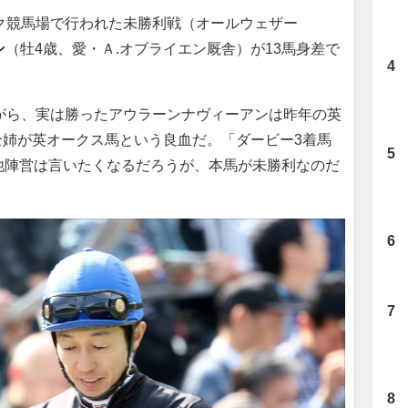
ク競馬場で行われた未勝利戦（オールウェザー
ン
（牡4歳、愛・Ａ.オブライエン厩舎）が13馬身差で
がら、実は勝ったアウラーンナヴィーアンは昨年の英
全姉が英オークス馬という良血だ。「ダービー3着馬
他陣営は言いたくなるだろうが、本馬が未勝利なのだ