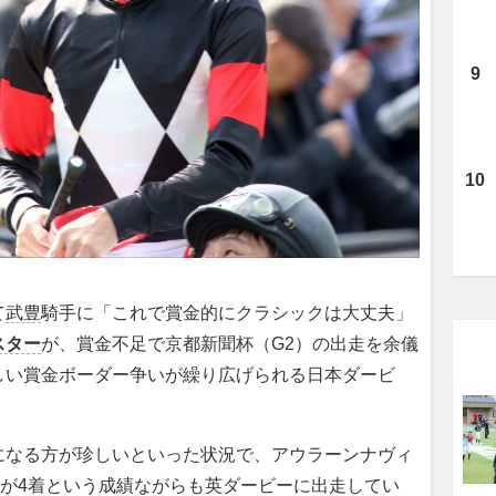
て
武豊
騎手に「これで賞金的にクラシックは大丈夫」
スター
が、賞金不足で京都新聞杯（G2）の出走を余儀
しい賞金ボーダー争いが繰り広げられる日本ダービ
なる方が珍しいといった状況で、アウラーンナヴィ
目が4着という成績ながらも英ダービーに出走してい