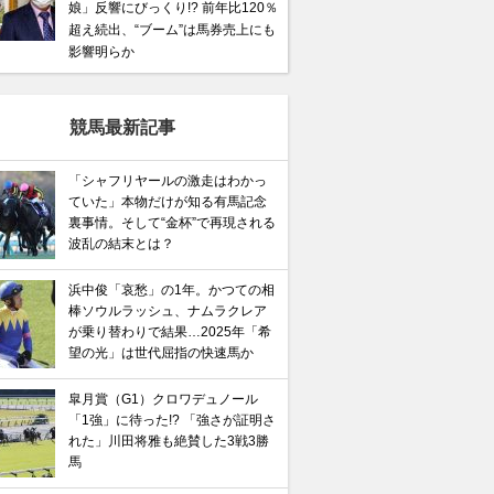
娘」反響にびっくり!? 前年比120％
超え続出、“ブーム”は馬券売上にも
影響明らか
競馬最新記事
「シャフリヤールの激走はわかっ
ていた」本物だけが知る有馬記念
裏事情。そして“金杯”で再現される
波乱の結末とは？
浜中俊「哀愁」の1年。かつての相
棒ソウルラッシュ、ナムラクレア
が乗り替わりで結果…2025年「希
望の光」は世代屈指の快速馬か
皐月賞（G1）クロワデュノール
「1強」に待った!? 「強さが証明さ
れた」川田将雅も絶賛した3戦3勝
馬