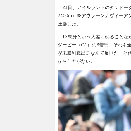
21日、アイルランドのダンドー
2400m）を
アウラーンナヴィーア
圧勝した。
13馬身という大差も然ることな
ダービー（G1）の3着馬。それも
が未勝利戦出走なんて反則だ」と
から仕方がない。