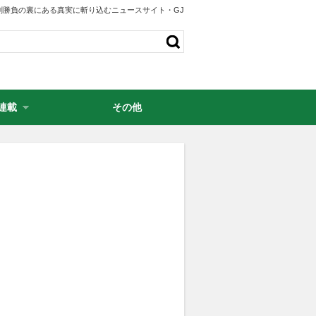
剣勝負の裏にある真実に斬り込むニュースサイト・GJ
連載
その他
・