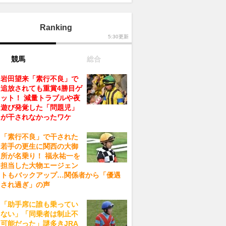
Ranking
5:30更新
競馬
総合
岩田望来「素行不良」で
追放されても重賞4勝目ゲ
ット！ 減量トラブルや夜
遊び発覚した「問題児」
が干されなかったワケ
「素行不良」で干された
若手の更生に関西の大御
所が名乗り！ 福永祐一を
担当した大物エージェン
トもバックアップ…関係者から「優遇
され過ぎ」の声
「助手席に誰も乗ってい
ない」「同乗者は制止不
可能だった」謎多きJRA