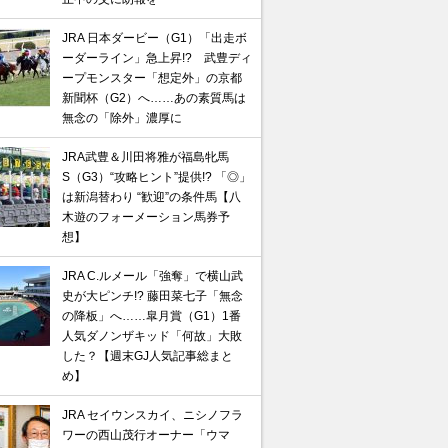
JRA 日本ダービー（G1）「出走ボ
ーダーライン」急上昇!? 武豊ディ
ープモンスター「想定外」の京都
新聞杯（G2）へ……あの素質馬は
無念の「除外」濃厚に
JRA武豊＆川田将雅が福島牝馬
S（G3）“攻略ヒント”提供!? 「◎」
は新潟替わり “歓迎”の条件馬【八
木遊のフォーメーション馬券予
想】
JRA C.ルメール「強奪」で横山武
史が大ピンチ!? 藤田菜七子「無念
の降板」へ……皐月賞（G1）1番
人気ダノンザキッド「何故」大敗
した？【週末GJ人気記事総まと
め】
JRA セイウンスカイ、ニシノフラ
ワーの西山茂行オーナー「ウマ