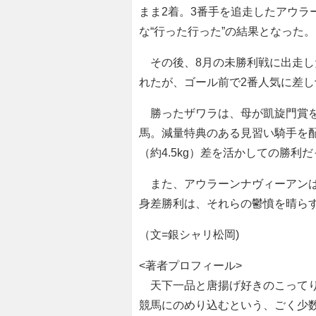
まま2着。3番手を追走したアウラ
な“行った行った”の結果となった。
その後、8月の未勝利戦に出走し
れたが、ゴール前で2番人気に差し
勝ったザワラは、母が凱旋門賞を
馬。減量特典のある見習い騎手を配
（約4.5kg）差を活かしての勝利
また、アウラーンナヴィーアンは
身差勝利は、それらの鬱憤を晴ら
（文=銀シャリ松岡)
<著者プロフィール>
天下一品と唐揚げ好きのこってり
競馬にのめり込むという、ごく少