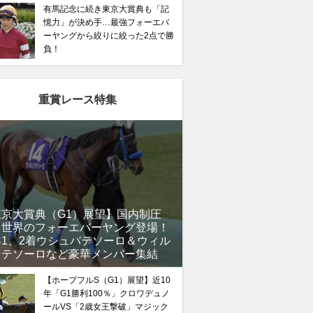
有馬記念に続き東京大賞典も「記
憶力」が決め手…最強フォーエバ
ーヤングから絞りに絞った2点で勝
負！
重賞レース特集
東京大賞典（G1）展望】国内制圧
、世界のフォーエバーヤング登場！
年1、2着ウシュバテソーロ＆ウィル
ンテソーロなど豪華メンバー集結
【ホープフルS（G1）展望】近10
年「G1勝利100％」クロワデュノ
ールVS「2歳女王撃破」マジック