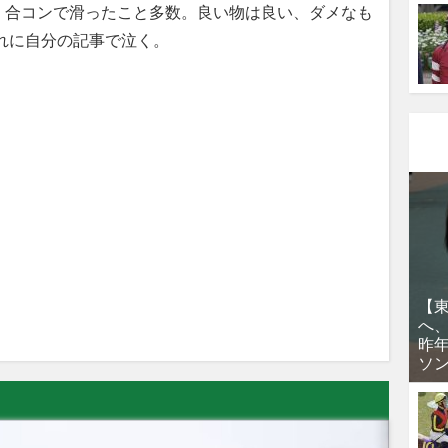
、合コンで滑ったこと多数。良い物は良い、ダメなも
れに自分の記事で泣く。
【
へ
昨
ソ