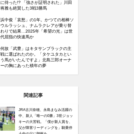
に待った!? 「強さが証明された」川田
将雅も絶賛した3戦3勝馬
浜中俊「哀愁」の1年。かつての相棒ソ
ウルラッシュ、ナムラクレアが乗り替
わりで結果…2025年「希望の光」は世
代屈指の快速馬か
何故「武豊」はキタサンブラックの主
戦に選ばれたのか。「タケユタカとい
う馬がいたんですよ」北島三郎オーナ
ーの胸にあった積年の夢
関連記事
JRA古川奈穂、永島まなみ活躍の
中、新人「唯一の0勝」3世ジョッ
キーの大苦戦。「僕が新人賞を、
父が障害リーディングを」騎乗停
止中の父に朗報を