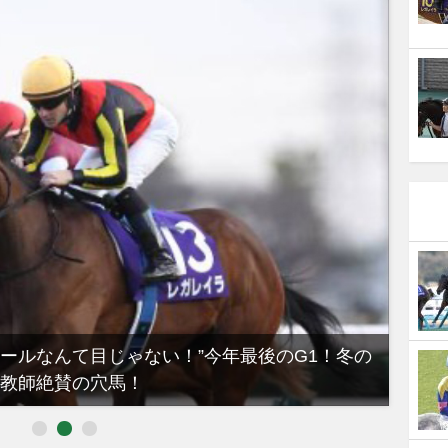
ノールなんて目じゃない！”今年最後のG1！冬の
【有
教師絶賛の穴馬！
るべき