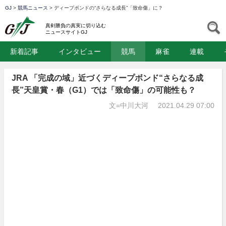
GJ
>
競馬ニュース
>
ディープボンドの“さらなる成長”「致命傷」に？
GJ
S
真剣勝負の真実に切り込む
ニュースサイトGJ
新着記事
インタビュー
競馬
麻雀
連載
JRA 「完成の域」近づくディープボンド“さらなる成
長”天皇賞・春（G1）では「致命傷」の可能性も？
文=中川大河
2021.04.29 07:00