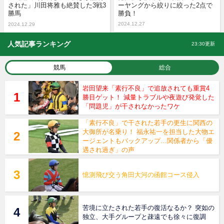
された」川田将雅も絶賛した3戦3
ーヤングから絞りに絞った2点で
勝馬
勝負！
2024.12.27
2024.12.29
人気記事ランキング
23:30更新
競馬
総合
岩田望来「素行不良」で追放されても重賞4
勝目ゲット！ 減量トラブルや夜遊び発覚した
「問題児」が干されなかったワケ
「素行不良」で干された若手の更生に関西の
大御所が名乗り！ 福永祐一を担当した大物エ
ージェントもバックアップ…関係者から「優
遇され過ぎ」の声
憶測飛び交う角田大河の函館コース侵入
苦境に立たされた若手の復活なるか？ 突如の
独立、大手グループと疎遠でも徐々に復調