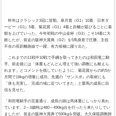
昨年はクラシック3冠に皆勤。皐月賞（G1）10着、日本ダ
ービー（G1）5着、菊花賞（G1）4着と距離が延びるごとに着
順を上げていった。今年初戦の中山金杯（G3）こそ14着に大
敗したが、前走の阪神大賞典（G2）を5馬身差で圧勝。主役
不在の長距離路線で一躍、有力候補に躍り出た。
これまでの11戦中10戦で手綱を取ってきたのは
和田竜二
騎
手。前走後には「体重もどんどん増えて強い調教にも耐えら
れます」とコメントを残していたように、菊花賞からの約5か
月間で18kgの増量に成功。先週の『サンスポ』の取材にも
「体も充実し、完成の域に近づいてきた」と愛馬の成長に自
信を見せた。
「和田竜騎手の言葉通り、成長の跡は馬体重にしっかり表れ
ています。2～3歳時は480～490kg台を行ったり来たりしてい
ましたが、前走の阪神大賞典で500kgを突破。大久保龍調教師