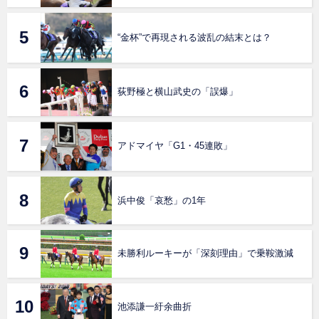
“金杯”で再現される波乱の結末とは？
荻野極と横山武史の「誤爆」
アドマイヤ「G1・45連敗」
浜中俊「哀愁」の1年
未勝利ルーキーが「深刻理由」で乗鞍激減
池添謙一紆余曲折