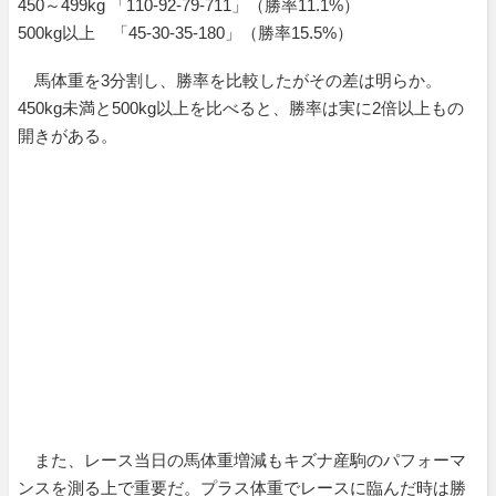
450～499kg 「110-92-79-711」（勝率11.1%）
500kg以上 「45-30-35-180」（勝率15.5%）
馬体重を3分割し、勝率を比較したがその差は明らか。
450kg未満と500kg以上を比べると、勝率は実に2倍以上もの
開きがある。
また、レース当日の馬体重増減もキズナ産駒のパフォーマ
ンスを測る上で重要だ。プラス体重でレースに臨んだ時は勝