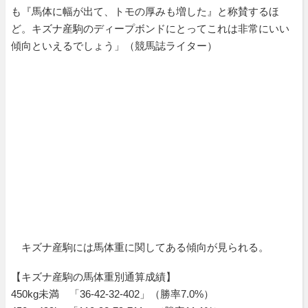
も『馬体に幅が出て、トモの厚みも増した』と称賛するほ
ど。キズナ産駒のディープボンドにとってこれは非常にいい
傾向といえるでしょう」（競馬誌ライター）
キズナ産駒には馬体重に関してある傾向が見られる。
【キズナ産駒の馬体重別通算成績】
450kg未満 「36-42-32-402」（勝率7.0%）