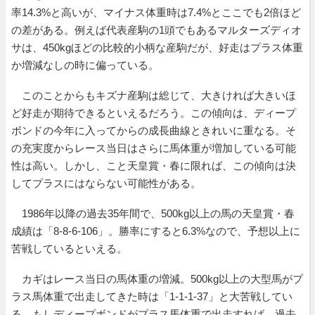
率14.3%と高いが、マイナス体重時は7.4%とここでも2倍ほど
の差がある。例えば代表産駒の1頭でもあるマルターズディオ
サは、450kgほどの比較的小柄な産駒だが、好走はプラス体重
か増減なしの時に偏っている。
このことからもキズナ産駒は総じて、大きければ大きいほ
ど好走が期待できるといえるだろう。この傾向は、ディープ
ボンドの今年に入ってからの成長曲線ときれいに重なる。そ
の充実度からレース当日はさらに馬体重が増加している可能
性は高い。しかし、こと天皇賞・春に限れば、この傾向は決
してプラスにはならない可能性がある。
1986年以降の過去35年間で、500kg以上の馬の天皇賞・春
成績は「8-8-6-106」。勝率にすると6.3%なので、予想以上に
苦戦しているといえる。
カギはレース当日の馬体重の増減。500kg以上の大型馬がプ
ラス馬体重で出走してきた時は「1-1-1-37」と大苦戦してい
る。もしディープボンドがプラス馬体重で出走すれば、過去