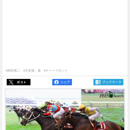
#和田竜二
#天皇賞・春
#ディープボンド