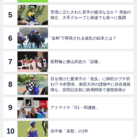
苦境に立たされた若手の復活なるか？ 突如の
独立、大手グループと疎遠でも徐々に復調
“金杯”で再現される波乱の結末とは？
荻野極と横山武史の「誤爆」
目を掛けた愛弟子の「造反」に師匠がブチ切
れ!? 今村聖奈、角田大河の謹慎中に存在感発
揮も…安田記念前に師弟関係で遺恨勃発か
アドマイヤ「G1・45連敗」
浜中俊「哀愁」の1年