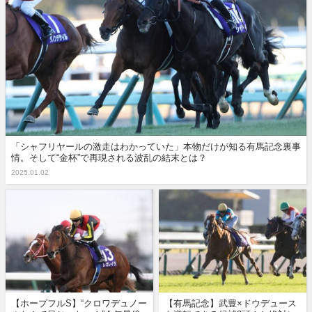
「シャフリヤールの激走はわかっていた」本物だけが知る有馬記念裏事
情。そして“金杯”で再現される波乱の結末とは？
2025.01.02
【ホープフルS】“クロワデュノー
【有馬記念】武豊×ドウデュース