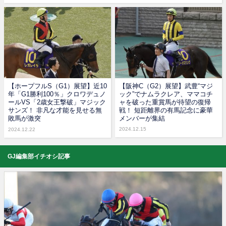
【ホープフルS（G1）展望】近10
【阪神C（G2）展望】武豊“マジ
年「G1勝利100％」クロワデュノ
ック”でナムラクレア、ママコチ
ールVS「2歳女王撃破」マジック
ャを破った重賞馬が待望の復帰
サンズ！ 非凡な才能を見せる無
戦！ 短距離界の有馬記念に豪華
敗馬が激突
メンバーが集結
2024.12.15
2024.12.22
GJ編集部イチオシ記事