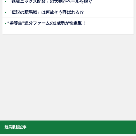
「鉄板ニックス配合」の大物がベールを脱ぐ
「伝説の新馬戦」は何故そう呼ばれる!?
“劣等生”追分ファームの2歳勢が快進撃！
競馬最新記事