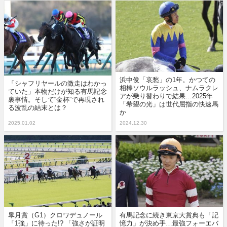
浜中俊「哀愁」の1年。かつての
「シャフリヤールの激走はわかっ
相棒ソウルラッシュ、ナムラクレ
ていた」本物だけが知る有馬記念
アが乗り替わりで結果…2025年
裏事情。そして“金杯”で再現され
「希望の光」は世代屈指の快速馬
る波乱の結末とは？
か
2025.01.02
2024.12.30
皐月賞（G1）クロワデュノール
有馬記念に続き東京大賞典も「記
「1強」に待った!? 「強さが証明
憶力」が決め手…最強フォーエバ