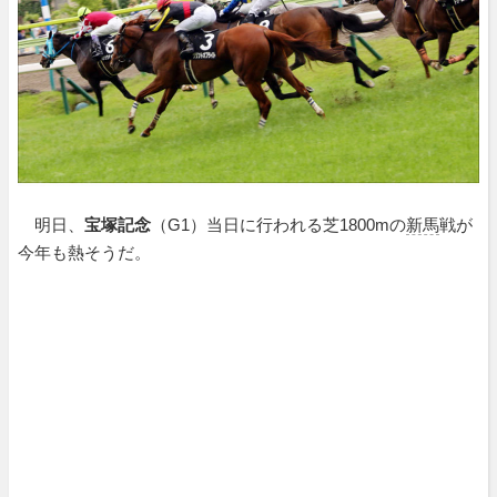
明日、
宝塚記念
（G1）当日に行われる芝1800mの
新馬
戦が
今年も熱そうだ。