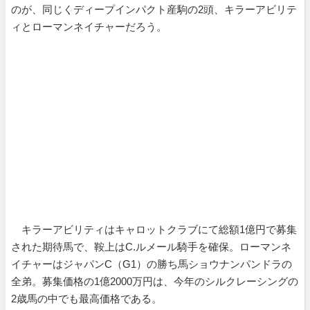
のが、同じくディープインパクト産駒の2頭、キラーアビリテ
ィとローマンネイチャーだろう。
キラーアビリティはキャロットクラブにて総額1億円で募集
された期待馬で、鞍上はC.ルメール騎手を確保。ローマンネ
イチャーはジャパンC（G1）の勝ち馬ショウナンパンドラの
全弟。募集価格の1億2000万円は、今年のシルクレーシングの
2歳馬の中でも最高価格である。