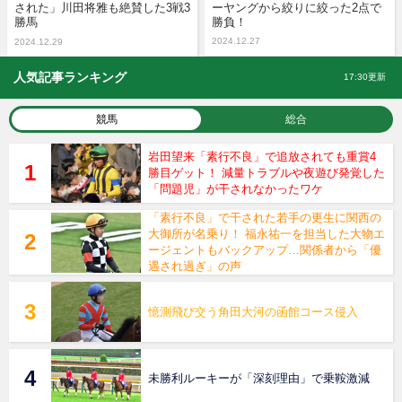
された」川田将雅も絶賛した3戦3
ーヤングから絞りに絞った2点で
勝馬
勝負！
2024.12.27
2024.12.29
人気記事ランキング
17:30更新
競馬
総合
岩田望来「素行不良」で追放されても重賞4
勝目ゲット！ 減量トラブルや夜遊び発覚した
「問題児」が干されなかったワケ
「素行不良」で干された若手の更生に関西の
大御所が名乗り！ 福永祐一を担当した大物エ
ージェントもバックアップ…関係者から「優
遇され過ぎ」の声
憶測飛び交う角田大河の函館コース侵入
未勝利ルーキーが「深刻理由」で乗鞍激減