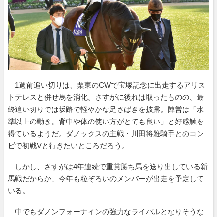
1週前追い切りは、栗東のCWで宝塚記念に出走するアリス
トテレスと併せ馬を消化。さすがに後れは取ったものの、最
終追い切りでは坂路で軽やかな足さばきを披露。陣営は「水
準以上の動き。背中や体の使い方がとても良い」と好感触を
得ているようだ。ダノックスの主戦・川田将雅騎手とのコン
ビで初戦Vと行きたいところだろう。
しかし、さすがは4年連続で重賞勝ち馬を送り出している新
馬戦だからか、今年も粒ぞろいのメンバーが出走を予定して
いる。
中でもダノンフォーナインの強力なライバルとなりそうな