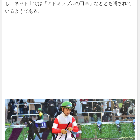
し、ネット上では「アドミラブルの再来」などとも噂されて
いるようである。