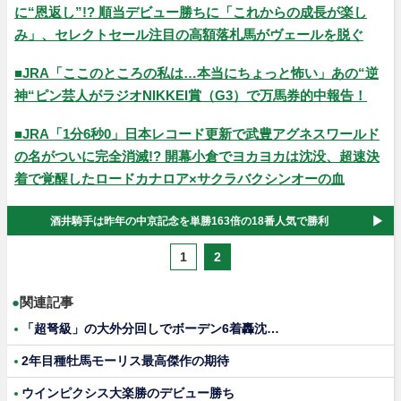
に“恩返し”!? 順当デビュー勝ちに「これからの成長が楽し
み」、セレクトセール注目の高額落札馬がヴェールを脱ぐ
■JRA「ここのところの私は…本当にちょっと怖い」あの“逆
神“ピン芸人がラジオNIKKEI賞（G3）で万馬券的中報告！
■JRA「1分6秒0」日本レコード更新で武豊アグネスワールド
の名がついに完全消滅!? 開幕小倉でヨカヨカは沈没、超速決
着で覚醒したロードカナロア×サクラバクシンオーの血
酒井騎手は昨年の中京記念を単勝163倍の18番人気で勝利
1
2
●
関連記事
「超弩級」の大外分回しでボーデン6着轟沈…
2年目種牡馬モーリス最高傑作の期待
ウインピクシス大楽勝のデビュー勝ち