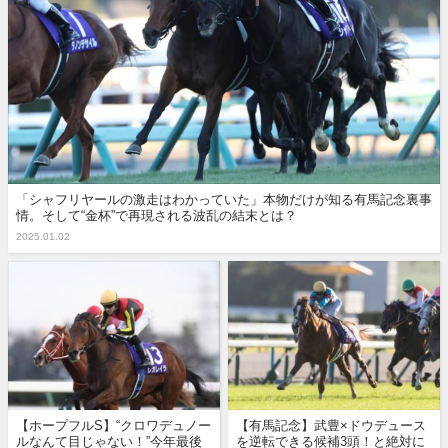
「シャフリヤールの激走はわかっていた」本物だけが知る有馬記念裏事
情。そして“金杯”で再現される波乱の結末とは？
2025.01.02
【ホープフルS】“クロワデュノー
【有馬記念】武豊×ドウデュース
ルなんて目じゃない！”今年最後
を逆転できる候補3頭！と絶対に