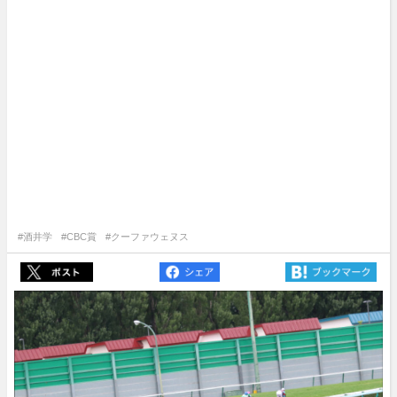
#酒井学
#CBC賞
#クーファウェヌス