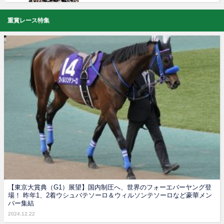
重賞レース特集
【東京大賞典（G1）展望】国内制圧へ、世界のフォーエバーヤング登
場！ 昨年1、2着ウシュバテソーロ＆ウィルソンテソーロなど豪華メン
バー集結
2024.12.22