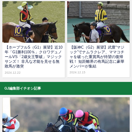
【ホープフルS（G1）展望】近10
【阪神C（G2）展望】武豊“マジ
年「G1勝利100％」クロワデュノ
ック”でナムラクレア、ママコチ
ールVS「2歳女王撃破」マジック
ャを破った重賞馬が待望の復帰
サンズ！ 非凡な才能を見せる無
戦！ 短距離界の有馬記念に豪華
敗馬が激突
メンバーが集結
2024.12.15
2024.12.22
GJ編集部イチオシ記事