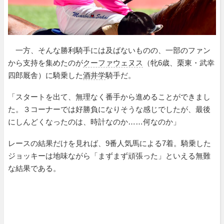
一方、そんな勝利騎手には及ばないものの、一部のファン
から支持を集めたのが
クーファウェヌス
（牝6歳、栗東・武幸
四郎厩舎）に騎乗した
酒井学
騎手だ。
「スタートを出て、無理なく番手から進めることができまし
た。３コーナーでは好勝負になりそうな感じでしたが、最後
にしんどくなったのは、時計なのか……何なのか」
レースの結果だけを見れば、9番人気馬による7着。騎乗した
ジョッキーは地味ながら「まずまず頑張った」といえる無難
な結果である。