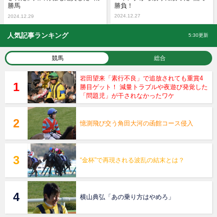
勝馬
勝負！
2024.12.27
2024.12.29
人気記事ランキング
5:30更新
競馬
総合
岩田望来「素行不良」で追放されても重賞4
勝目ゲット！ 減量トラブルや夜遊び発覚した
「問題児」が干されなかったワケ
憶測飛び交う角田大河の函館コース侵入
“金杯”で再現される波乱の結末とは？
横山典弘「あの乗り方はやめろ」