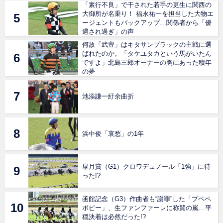
「素行不良」で干された若手の更生に関西の
大御所が名乗り！ 福永祐一を担当した大物エ
ージェントもバックアップ…関係者から「優
遇され過ぎ」の声
何故「武豊」はキタサンブラックの主戦に選
ばれたのか。「タケユタカという馬がいたん
ですよ」北島三郎オーナーの胸にあった積年
の夢
池添謙一紆余曲折
浜中俊「哀愁」の1年
皐月賞（G1）クロワデュノール「1強」に待
った!?
函館記念（G3）作曲者も“謝罪”した「プペペ
ポピー」、生ファンファーレに称賛の嵐…平
穏決着は必然だった!?