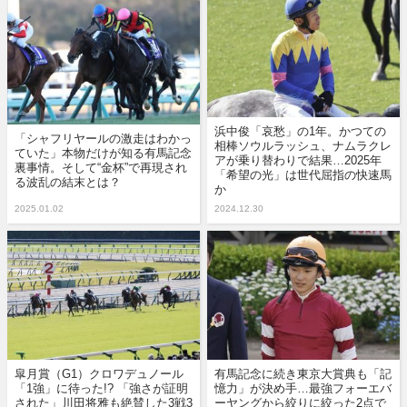
浜中俊「哀愁」の1年。かつての
「シャフリヤールの激走はわかっ
相棒ソウルラッシュ、ナムラクレ
ていた」本物だけが知る有馬記念
アが乗り替わりで結果…2025年
裏事情。そして“金杯”で再現され
「希望の光」は世代屈指の快速馬
る波乱の結末とは？
か
2025.01.02
2024.12.30
皐月賞（G1）クロワデュノール
有馬記念に続き東京大賞典も「記
「1強」に待った!? 「強さが証明
憶力」が決め手…最強フォーエバ
された」川田将雅も絶賛した3戦3
ーヤングから絞りに絞った2点で