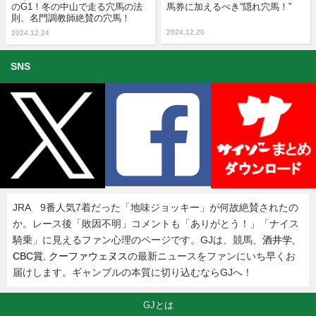
のG1！冬の中山で走る穴馬の法
馬券に加えるべき“隠れ穴馬！”
則、名門調教師絶賛の穴馬！
2024.12.20
2024.12.24
SNS
JRA 9番人気7着だった「地味ジョッキー」が何故絶賛されたの
か。レース後「敗因不明」コメントも「ありがとう！」「ナイス
騎乗」に見えるファン心理のページです。GJは、競馬、
酒井学
,
CBC賞
,
クーファウェヌス
の最新ニュースをファンにいち早くお
届けします。ギャンブルの本質に切り込むならGJへ！
GJとは