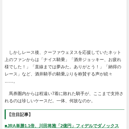
しかしレース後、クーファウェヌスを応援していたネット
上のファンからは「ナイス騎乗」「酒井ジョッキー、お疲れ
様でした！」「直線までは夢みた。ありがとう！」「納得の
レース」など、酒井騎手の騎乗ぶりを称賛する声が続々
……。
馬券圏内からは程遠い7着に敗れた騎手が、ここまで支持さ
れるのは珍しいケースだ。一体、何故なのか。
【注目記事】
■JRA単勝1.1倍、川田将雅「2億円」フィデルでダノックス