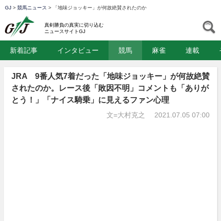
GJ
>
競馬ニュース
>
「地味ジョッキー」が何故絶賛されたのか
GJ
S
真剣勝負の真実に切り込む
ニュースサイトGJ
新着記事
インタビュー
競馬
麻雀
連載
JRA 9番人気7着だった「地味ジョッキー」が何故絶賛
されたのか。レース後「敗因不明」コメントも「ありが
とう！」「ナイス騎乗」に見えるファン心理
文=大村克之
2021.07.05 07:00