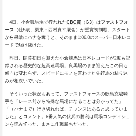
4日、小倉競馬場で行われた
CBC賞
（G3）は
ファストフォ
ース
（牡5歳、栗東・西村真幸厩舎）が重賞初制覇。スタート
から果敢にハナを奪うと、そのまま1:06.0のスーパー日本レコ
ードで駆け抜けた。
昨日、開幕初日を迎えた小倉競馬は日本レコードが2度も記
録される歴史的な超高速馬場。良馬場のまま迎えたこの日も
傾向は変わらず、スピードにモノを言わせた先行馬の粘り込
みが相次いでいた。
そういった状況もあって、ファストフォースの鮫島克駿騎
手も「レース前から特殊な馬場になることは分かってた」
「（ハナまで）行き切れれば、チャンスはあると思っていま
した」とコメント。8番人気の伏兵の勝利は馬場コンディショ
ンを読み切った、まさに作戦勝ちだった。