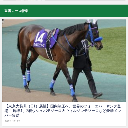
重賞レース特集
【東京大賞典（G1）展望】国内制圧へ、世界のフォーエバーヤング登
場！ 昨年1、2着ウシュバテソーロ＆ウィルソンテソーロなど豪華メン
バー集結
2024.12.22