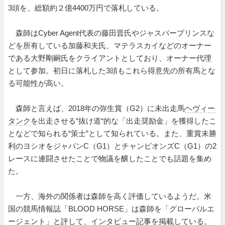
3頭を、総額約２億4400万円で落札している。
森師はCyber Agent代表の藤田晋氏やジャスパープリンスな
どを所有している加藤和夫氏、マテラスカイなどのオーナー
である大野剛嗣氏をクライアントとしており、オーナー代理
として参加。初日に落札した3頭もこれら得意先の所有馬とな
る可能性が高い。
森師と言えば、2018年の弥生賞（G2）に未出走馬
ヘヴィー
タンク
を出走させる“抜け道“的な「出走奨励金」を獲得したこ
となどで知られる“策士”として知られている。また、重賞未勝
利のヨシオをジャパンC（G1）とチャンピオンズC（G1）の2
レースに連闘させたことで物議を醸したことでも話題を集め
た。
一方、海外の関係者は森師を高く評価しているようだ。米
国の競馬情報誌「BLOOD HORSE」は森師を「グローバルエ
ージェント」と評して、インタビュー記事を掲載している。