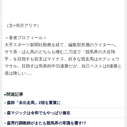
（文=寺沢アリマ）
＜著者プロフィール＞
大手スポーツ新聞社勤務を経て、編集部所属のライターへ。
サラ系・ばん馬のどちらも嗜む二刀流で「競馬界の大谷翔
平」を目指すも収支はマイナス。好きな競走馬はホクショウ
マサル。目指すは馬券的中31連勝だが、自己ベストは6連勝と
道は険しい…。
●
関連記事
森師「未出走馬」2頭を重賞に
森マジックは令和でもやっぱり健在
森秀行調教師がまたも競馬界の常識を覆す!?