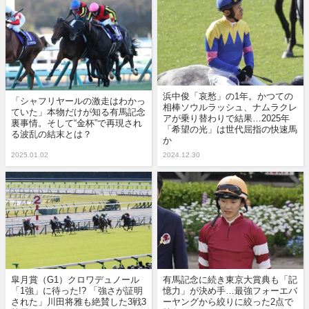
浜中俊「哀愁」の1年。かつての
「シャフリヤールの激走はわかっ
相棒ソウルラッシュ、ナムラクレ
ていた」本物だけが知る有馬記念
アが乗り替わりで結果…2025年
裏事情。そして“金杯”で再現され
「希望の光」は世代屈指の快速馬
る波乱の結末とは？
か
2025.01.02
2024.12.30
皐月賞（G1）クロワデュノール
有馬記念に続き東京大賞典も「記
「1強」に待った!? 「強さが証明
憶力」が決め手…最強フォーエバ
された」川田将雅も絶賛した3戦3
ーヤングから絞りに絞った2点で