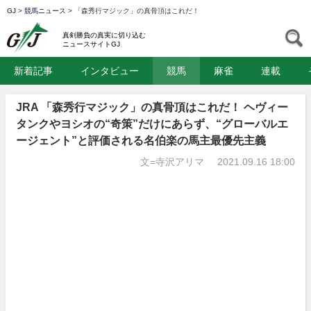
GJ
>
競馬ニュース
>
「森秀行マジック」の真骨頂はこれだ！
GJ
S
真剣勝負の真実に切り込む
ニュースサイトGJ
新着記事
インタビュー
競馬
麻雀
連載
JRA 「森秀行マジック」の真骨頂はこれだ！ ヘヴィー
タンクやヨシオの“奇策”だけにあらず、“グローバルエ
ージェント”と評価される名伯楽の馬主最優先主義
文=寺沢アリマ
2021.09.16 18:00