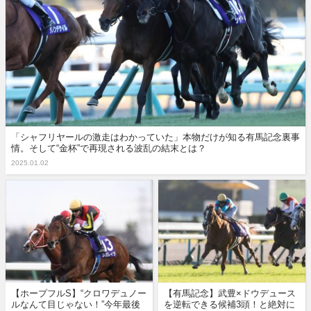
「シャフリヤールの激走はわかっていた」本物だけが知る有馬記念裏事
情。そして“金杯”で再現される波乱の結末とは？
2025.01.02
【ホープフルS】“クロワデュノー
【有馬記念】武豊×ドウデュース
ルなんて目じゃない！”今年最後
を逆転できる候補3頭！と絶対に