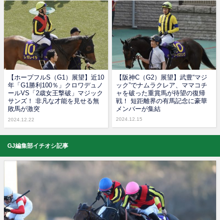
【ホープフルS（G1）展望】近10
【阪神C（G2）展望】武豊“マジ
年「G1勝利100％」クロワデュノ
ック”でナムラクレア、ママコチ
ールVS「2歳女王撃破」マジック
ャを破った重賞馬が待望の復帰
サンズ！ 非凡な才能を見せる無
戦！ 短距離界の有馬記念に豪華
敗馬が激突
メンバーが集結
2024.12.15
2024.12.22
GJ編集部イチオシ記事