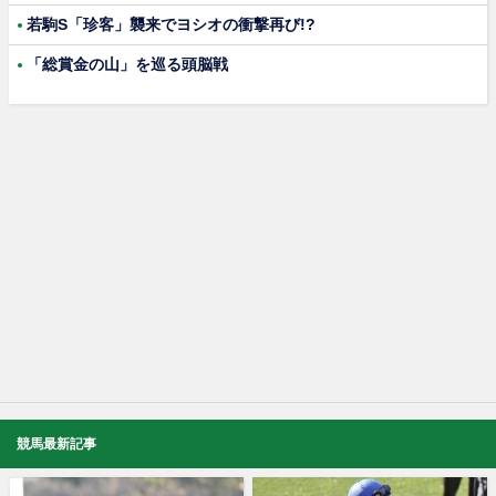
若駒S「珍客」襲来でヨシオの衝撃再び!?
「総賞金の山」を巡る頭脳戦
競馬最新記事