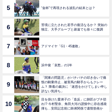
“金杯”で再現される波乱の結末とは？
苦境に立たされた若手の復活なるか？ 突如の
独立、大手グループと疎遠でも徐々に復調
アドマイヤ「G1・45連敗」
浜中俊「哀愁」の1年
「関東の問題児」がバチバチの叩き合いで痛
恨の騎乗停止…被害馬の騎手からもクレー
ム？ 降着の裁決に「迷惑をかけてしまい申し
訳ない気持ち」
目を掛けた愛弟子の「造反」に師匠がブチ切
れ!? 今村聖奈、角田大河の謹慎中に存在感発
揮も…安田記念前に師弟関係で遺恨勃発か