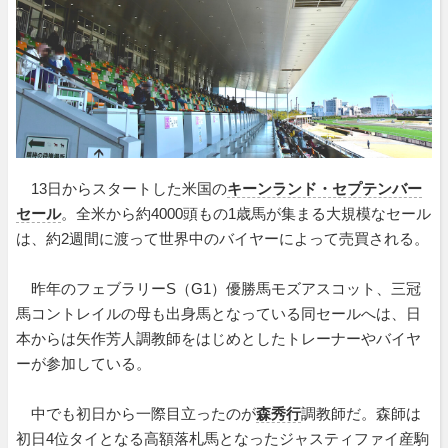
13日からスタートした米国の
キーンランド・セプテンバー
セール
。全米から約4000頭もの1歳馬が集まる大規模なセール
は、約2週間に渡って世界中のバイヤーによって売買される。
昨年のフェブラリーS（G1）優勝馬モズアスコット、三冠
馬コントレイルの母も出身馬となっている同セールへは、日
本からは矢作芳人調教師をはじめとしたトレーナーやバイヤ
ーが参加している。
中でも初日から一際目立ったのが
森秀行
調教師だ。森師は
初日4位タイとなる高額落札馬となったジャスティファイ産駒