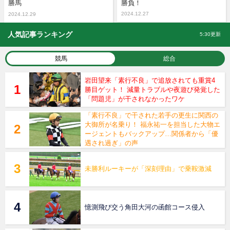
勝馬
勝負！
2024.12.27
2024.12.29
人気記事ランキング
5:30更新
競馬
総合
岩田望来「素行不良」で追放されても重賞4
勝目ゲット！ 減量トラブルや夜遊び発覚した
「問題児」が干されなかったワケ
「素行不良」で干された若手の更生に関西の
大御所が名乗り！ 福永祐一を担当した大物エ
ージェントもバックアップ…関係者から「優
遇され過ぎ」の声
未勝利ルーキーが「深刻理由」で乗鞍激減
憶測飛び交う角田大河の函館コース侵入