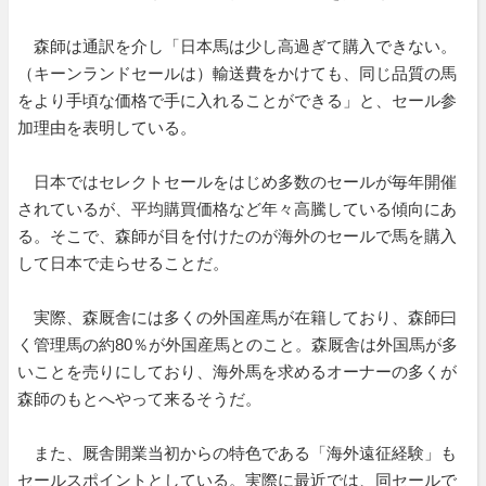
森師は通訳を介し「日本馬は少し高過ぎて購入できない。
（キーンランドセールは）輸送費をかけても、同じ品質の馬
をより手頃な価格で手に入れることができる」と、セール参
加理由を表明している。
日本ではセレクトセールをはじめ多数のセールが毎年開催
されているが、平均購買価格など年々高騰している傾向にあ
る。そこで、森師が目を付けたのが海外のセールで馬を購入
して日本で走らせることだ。
実際、森厩舎には多くの外国産馬が在籍しており、森師曰
く管理馬の約80％が外国産馬とのこと。森厩舎は外国馬が多
いことを売りにしており、海外馬を求めるオーナーの多くが
森師のもとへやって来るそうだ。
また、厩舎開業当初からの特色である「海外遠征経験」も
セールスポイントとしている。実際に最近では、同セールで