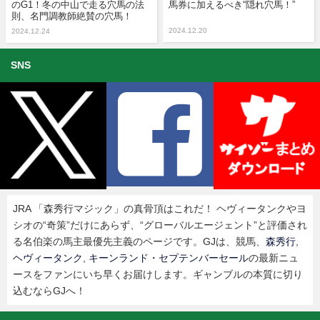
のG1！冬の中山で走る穴馬の法
馬券に加えるべき“隠れ穴馬！”
則、名門調教師絶賛の穴馬！
2024.12.20
2024.12.24
SNS
JRA 「森秀行マジック」の真骨頂はこれだ！ ヘヴィータンクやヨ
シオの“奇策”だけにあらず、“グローバルエージェント”と評価され
る名伯楽の馬主最優先主義のページです。GJは、競馬、
森秀行
,
ヘヴィータンク
,
キーンランド・セプテンバーセール
の最新ニュ
ースをファンにいち早くお届けします。ギャンブルの本質に切り
込むならGJへ！