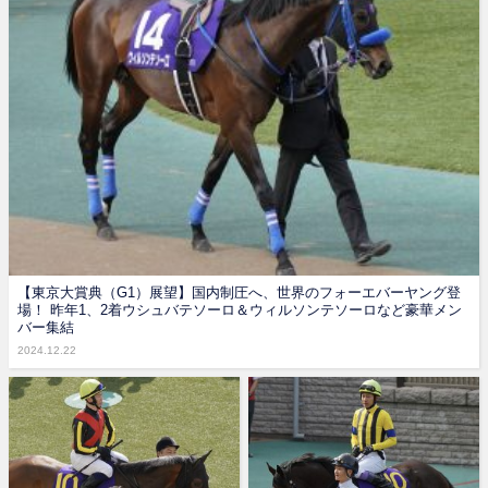
【東京大賞典（G1）展望】国内制圧へ、世界のフォーエバーヤング登
場！ 昨年1、2着ウシュバテソーロ＆ウィルソンテソーロなど豪華メン
バー集結
2024.12.22