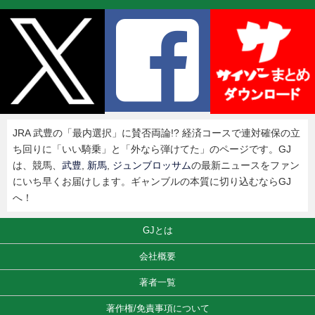
JRA 武豊の「最内選択」に賛否両論!? 経済コースで連対確保の立
ち回りに「いい騎乗」と「外なら弾けてた」のページです。GJ
は、競馬、
武豊
,
新馬
,
ジュンブロッサム
の最新ニュースをファン
にいち早くお届けします。ギャンブルの本質に切り込むならGJ
へ！
GJとは
会社概要
著者一覧
著作権/免責事項について