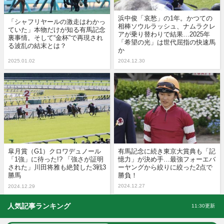
浜中俊「哀愁」の1年。かつての
「シャフリヤールの激走はわかっ
相棒ソウルラッシュ、ナムラクレ
ていた」本物だけが知る有馬記念
アが乗り替わりで結果…2025年
裏事情。そして“金杯”で再現され
「希望の光」は世代屈指の快速馬
る波乱の結末とは？
か
2025.01.02
2024.12.30
皐月賞（G1）クロワデュノール
有馬記念に続き東京大賞典も「記
「1強」に待った!? 「強さが証明
憶力」が決め手…最強フォーエバ
された」川田将雅も絶賛した3戦3
ーヤングから絞りに絞った2点で
勝馬
勝負！
2024.12.27
2024.12.29
人気記事ランキング
11:30更新