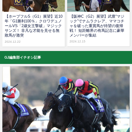
【ホープフルS（G1）展望】近10
【阪神C（G2）展望】武豊“マジ
年「G1勝利100％」クロワデュノ
ック”でナムラクレア、ママコチ
ールVS「2歳女王撃破」マジック
ャを破った重賞馬が待望の復帰
サンズ！ 非凡な才能を見せる無
戦！ 短距離界の有馬記念に豪華
敗馬が激突
メンバーが集結
2024.12.15
2024.12.22
GJ編集部イチオシ記事