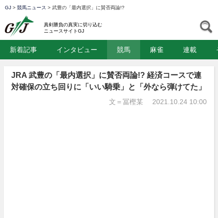
GJ
>
競馬ニュース
>
武豊の「最内選択」に賛否両論!?
GJ
S
真剣勝負の真実に切り込む
ニュースサイトGJ
新着記事
インタビュー
競馬
麻雀
連載
JRA 武豊の「最内選択」に賛否両論!? 経済コースで連
対確保の立ち回りに「いい騎乗」と「外なら弾けてた」
文＝冨樫某
2021.10.24 10:00