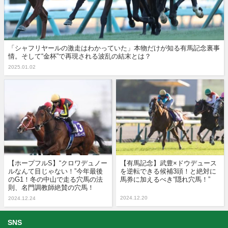
「シャフリヤールの激走はわかっていた」本物だけが知る有馬記念裏事
情。そして“金杯”で再現される波乱の結末とは？
2025.01.02
【ホープフルS】“クロワデュノー
【有馬記念】武豊×ドウデュース
ルなんて目じゃない！”今年最後
を逆転できる候補3頭！と絶対に
のG1！冬の中山で走る穴馬の法
馬券に加えるべき“隠れ穴馬！”
則、名門調教師絶賛の穴馬！
2024.12.20
2024.12.24
SNS