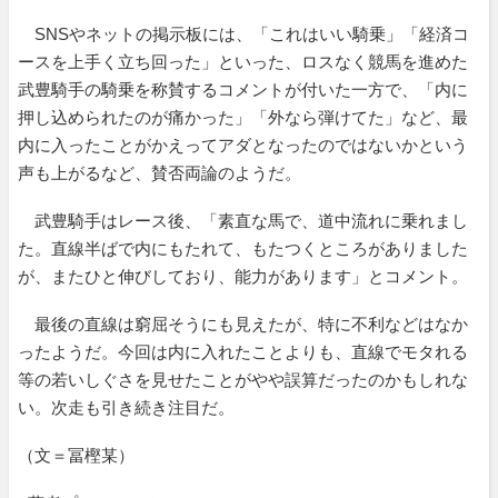
SNSやネットの掲示板には、「これはいい騎乗」「経済コ
ースを上手く立ち回った」といった、ロスなく競馬を進めた
武豊騎手の騎乗を称賛するコメントが付いた一方で、「内に
押し込められたのが痛かった」「外なら弾けてた」など、最
内に入ったことがかえってアダとなったのではないかという
声も上がるなど、賛否両論のようだ。
武豊騎手はレース後、「素直な馬で、道中流れに乗れまし
た。直線半ばで内にもたれて、もたつくところがありました
が、またひと伸びしており、能力があります」とコメント。
最後の直線は窮屈そうにも見えたが、特に不利などはなか
ったようだ。今回は内に入れたことよりも、直線でモタれる
等の若いしぐさを見せたことがやや誤算だったのかもしれな
い。次走も引き続き注目だ。
（文＝冨樫某）