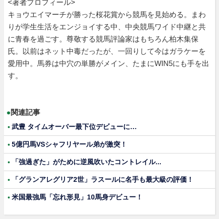
<著者プロフィール>
キョウエイマーチが勝った桜花賞から競馬を見始める。まわ
りが学生生活をエンジョイする中、中央競馬ワイド中継と共
に青春を過ごす。尊敬する競馬評論家はもちろん柏木集保
氏。以前はネット中毒だったが、一回りして今はガラケーを
愛用中。馬券は中穴の単勝がメイン、たまにWIN5にも手を出
す。
●
関連記事
武豊 タイムオーバー最下位デビューに…
5億円馬VSシャフリヤール弟が激突！
「強過ぎた」がために逆風吹いたコントレイル...
「グランアレグリア2世」ラスールに名手も最大級の評価！
米国最強馬「忘れ形見」10馬身デビュー！