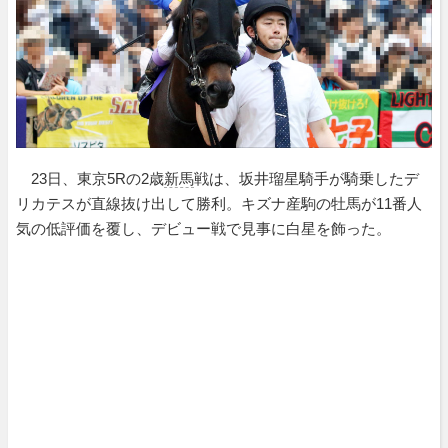
23日、東京5Rの2歳
新馬
戦は、坂井瑠星騎手が騎乗したデ
リカテスが直線抜け出して勝利。キズナ産駒の牡馬が11番人
気の低評価を覆し、デビュー戦で見事に白星を飾った。