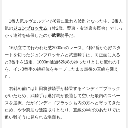
1番人気ルヴェルディが6着に敗れる波乱となった中、2番人
気の
ジュンブロッサム
（牡2歳、栗東・友道康夫厩舎）でしっ
かり連対を確保したのが
武豊
騎手だ。
16頭立てで行われた芝2000mのレース。4枠7番から好スタ
ートを切ったジュンブロッサムと武豊騎手は、向正面に入る
と3番手を追走。1000m通過62秒8のゆったりとした流れの中
を、イン3番手の絶好位をキープしたまま最後の直線を迎え
た。
右斜め前には川田将雅騎手が騎乗するインディゴブラック
がいたため、武騎手は逃げ馬が後退して空いた最内のスペー
スを選択。だがインディゴブラックも内の方へと寄ってきた
ため、やや窮屈な進路取りとなり、直線の半ばのあたりでは
追い難そうに見られる場面も。