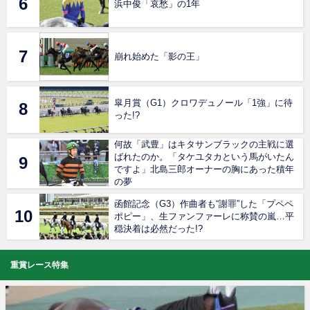
浜中俊「哀愁」の1年
崩れ始めた「影の王」
皐月賞（G1）クロワデュノール「1強」に待
った!?
何故「武豊」はキタサンブラックの主戦に選
ばれたのか。「タケユタカという馬がいたん
ですよ」北島三郎オーナーの胸にあった積年
の夢
函館記念（G3）作曲者も“謝罪”した「プペペ
ポピー」、生ファンファーレに称賛の嵐…平
穏決着は必然だった!?
重賞レース特集