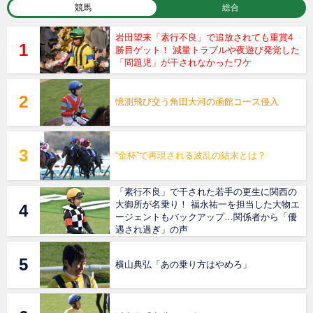
競馬
総合
岩田望来「素行不良」で追放されても重賞4
勝目ゲット！ 減量トラブルや夜遊び発覚した
「問題児」が干されなかったワケ
憶測飛び交う角田大河の函館コース侵入
“金杯”で再現される波乱の結末とは？
「素行不良」で干された若手の更生に関西の
大御所が名乗り！ 福永祐一を担当した大物エ
ージェントもバックアップ…関係者から「優
遇され過ぎ」の声
横山典弘「あの乗り方はやめろ」