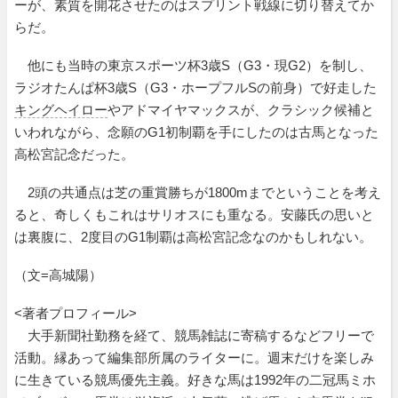
ーが、素質を開花させたのはスプリント戦線に切り替えてか
らだ。
他にも当時の東京スポーツ杯3歳S（G3・現G2）を制し、
ラジオたんぱ杯3歳S（G3・ホープフルSの前身）で好走した
キングヘイロー
やアドマイヤマックスが、クラシック候補と
いわれながら、念願のG1初制覇を手にしたのは古馬となった
高松宮記念だった。
2頭の共通点は芝の重賞勝ちが1800mまでということを考え
ると、奇しくもこれはサリオスにも重なる。安藤氏の思いと
は裏腹に、2度目のG1制覇は高松宮記念なのかもしれない。
（文=高城陽）
<著者プロフィール>
大手新聞社勤務を経て、競馬雑誌に寄稿するなどフリーで
活動。縁あって編集部所属のライターに。週末だけを楽しみ
に生きている競馬優先主義。好きな馬は1992年の二冠馬ミホ