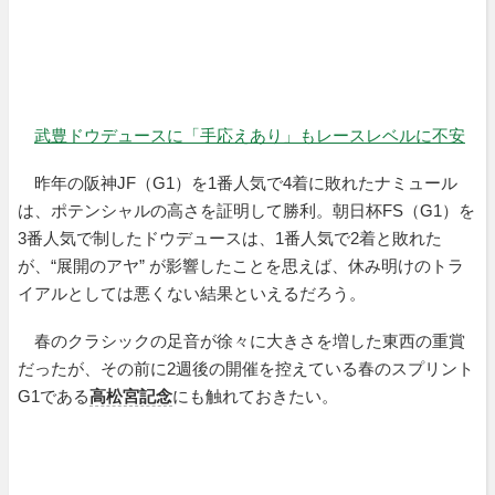
武豊ドウデュースに「手応えあり」もレースレベルに不安
昨年の阪神JF（G1）を1番人気で4着に敗れたナミュール
は、ポテンシャルの高さを証明して勝利。朝日杯FS（G1）を
3番人気で制したドウデュースは、1番人気で2着と敗れた
が、“展開のアヤ” が影響したことを思えば、休み明けのトラ
イアルとしては悪くない結果といえるだろう。
春のクラシックの足音が徐々に大きさを増した東西の重賞
だったが、その前に2週後の開催を控えている春のスプリント
G1である
高松宮記念
にも触れておきたい。