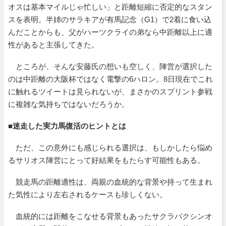
オスは基本マイルじゃ忙しい」と距離短縮に否定的なスタン
スを表明。半姉のサラキアが有馬記念（G1）で2着に食い込
んだことからも、父がハーツクライの弟なら中距離以上に適
性があると主張してきた。
ところが、そんな安藤氏の想いも空しく、陣営が選択した
のは中距離の大阪杯ではなく電撃の6ハロン。8日現在でこれ
に触れるツイートは見られないが、まさかのスプリント参戦
に複雑な気持ちではないだろうか。
■
迷走した実力馬復活のヒントとは
ただ、この意外にも感じられる選択は、もしかしたら悩め
るサリオス陣営にとって好結果をもたらす可能性もある。
競走馬の距離適性は、両親の血統的な背景や持って生まれ
た気性により左右されるケースも珍しくない。
血統的には距離をこなせる背景もあったサクラバクシンオ