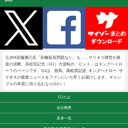
SNS
元JRA安藤勝己氏「距離延長問題ない」も……サリオス陣営が真
逆の決断、高松宮記念（G1）大逆転の「ヒント」はキングヘイロ
ー？のページです。GJは、競馬、
高松宮記念
,
キングヘイロー
,
サ
リオス
の最新ニュースをファンにいち早くお届けします。ギャン
ブルの本質に切り込むならGJへ！
GJとは
会社概要
著者一覧