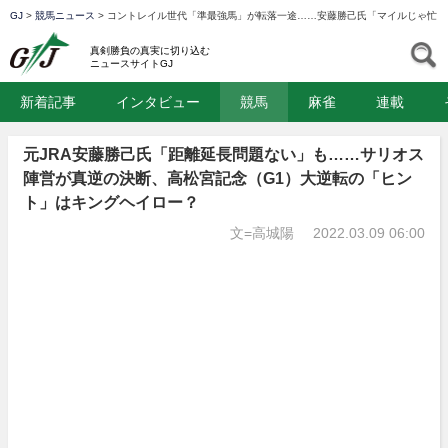
GJ
>
競馬ニュース
>
コントレイル世代「準最強馬」が転落一途……安藤勝己氏「マイルじゃ忙し
GJ
S
真剣勝負の真実に切り込む
ニュースサイトGJ
新着記事
インタビュー
競馬
麻雀
連載
元JRA安藤勝己氏「距離延長問題ない」も……サリオス
陣営が真逆の決断、高松宮記念（G1）大逆転の「ヒン
ト」はキングヘイロー？
文=高城陽
2022.03.09 06:00