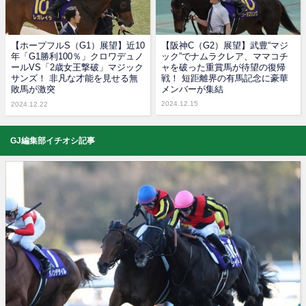
【ホープフルS（G1）展望】近10
【阪神C（G2）展望】武豊“マジ
年「G1勝利100％」クロワデュノ
ック”でナムラクレア、ママコチ
ールVS「2歳女王撃破」マジック
ャを破った重賞馬が待望の復帰
サンズ！ 非凡な才能を見せる無
戦！ 短距離界の有馬記念に豪華
敗馬が激突
メンバーが集結
2024.12.15
2024.12.22
GJ編集部イチオシ記事