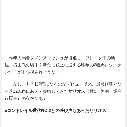
昨年の覇者ダノンスマッシュが引退し、ブレイク中の新
鋭・横山武史騎手を新たに鞍上に迎える昨年の2着馬レシステ
ンシアが中心視されそうだ。
しかし、もう1頭気になるのがデビュー以来、最短距離とな
る芝1200mにあえて参戦してきた
サリオス
（牡5、美浦・堀宣
行厩舎）の存在である。
■
コントレイル世代NO.2との呼び声もあったサリオス