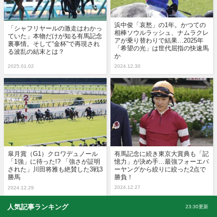
浜中俊「哀愁」の1年。かつての
「シャフリヤールの激走はわかっ
相棒ソウルラッシュ、ナムラクレ
ていた」本物だけが知る有馬記念
アが乗り替わりで結果…2025年
裏事情。そして“金杯”で再現され
「希望の光」は世代屈指の快速馬
る波乱の結末とは？
か
2025.01.02
2024.12.30
皐月賞（G1）クロワデュノール
有馬記念に続き東京大賞典も「記
「1強」に待った!? 「強さが証明
憶力」が決め手…最強フォーエバ
された」川田将雅も絶賛した3戦3
ーヤングから絞りに絞った2点で
勝馬
勝負！
2024.12.27
2024.12.29
人気記事ランキング
23:30更新