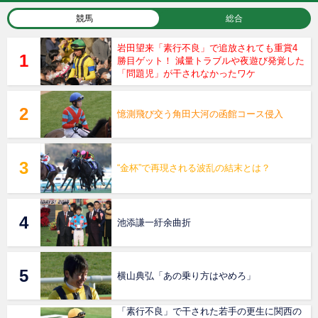
競馬
総合
岩田望来「素行不良」で追放されても重賞4
勝目ゲット！ 減量トラブルや夜遊び発覚した
「問題児」が干されなかったワケ
憶測飛び交う角田大河の函館コース侵入
“金杯”で再現される波乱の結末とは？
池添謙一紆余曲折
横山典弘「あの乗り方はやめろ」
「素行不良」で干された若手の更生に関西の