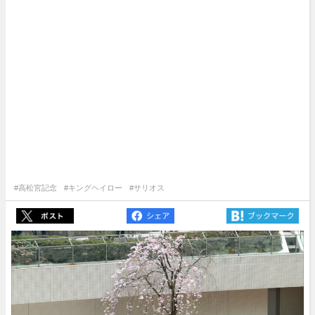
#高松宮記念
#キングヘイロー
#サリオス