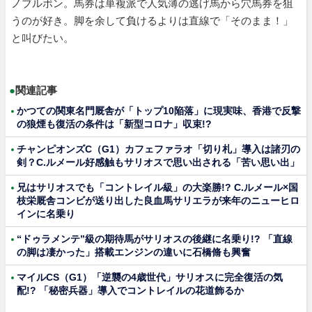
ノブルボン。馬券は単複派で人気薄の逃げ馬から穴馬券を狙
うのが好き。脚を余して負けるよりは直線で「そのまま！」
と叫びたい。
●
関連記事
かつての関東名門厩舎が「トップ10陥落」に現実味、香港で反撃
の狼煙も復活の条件は「新型コロナ」収束!?
チャンピオンズC（G1）カフェファラオ「切り札」導入は諸刃の
剣？C.ルメール好感触もサリオスで思い出される「苦い思い出」
兄はサリオスでも「コントレイル級」の大楽勝!? C.ルメール×国
枝栄厩舎コンビが送り出した良血馬サリエラが来年のニューヒロ
インに名乗り
“ドゥラメンテ”級の期待馬がサリオスの後継に名乗り!? 「直線
の脚は凄かった」搭載エンジンの違いに石橋脩も興奮
マイルCS（G1）「逆襲の4歳世代」サリオスに完全復活の気
配!? 「秘密兵器」導入でコントレイルの花道飾るか