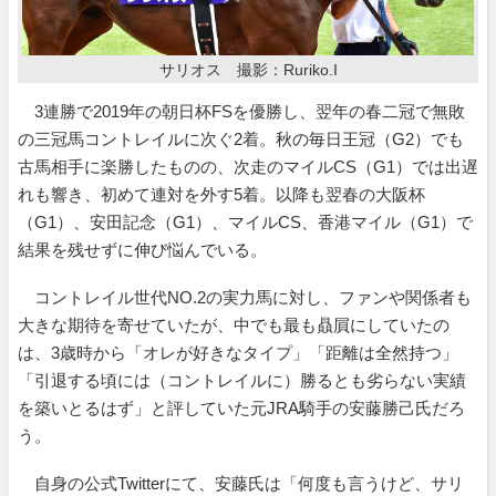
サリオス 撮影：Ruriko.I
3連勝で2019年の朝日杯FSを優勝し、翌年の春二冠で無敗
の三冠馬コントレイルに次ぐ2着。秋の毎日王冠（G2）でも
古馬相手に楽勝したものの、次走のマイルCS（G1）では出遅
れも響き、初めて連対を外す5着。以降も翌春の大阪杯
（G1）、安田記念（G1）、マイルCS、香港マイル（G1）で
結果を残せずに伸び悩んでいる。
コントレイル世代NO.2の実力馬に対し、ファンや関係者も
大きな期待を寄せていたが、中でも最も贔屓にしていたの
は、3歳時から「オレが好きなタイプ」「距離は全然持つ」
「引退する頃には（コントレイルに）勝るとも劣らない実績
を築いとるはず」と評していた元JRA騎手の安藤勝己氏だろ
う。
自身の公式Twitterにて、安藤氏は「何度も言うけど、サリ