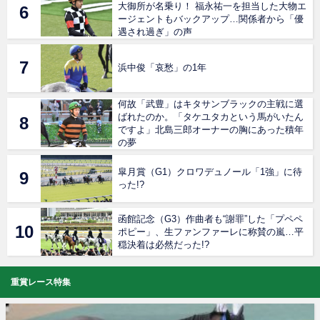
大御所が名乗り！ 福永祐一を担当した大物エ
ージェントもバックアップ…関係者から「優
遇され過ぎ」の声
浜中俊「哀愁」の1年
何故「武豊」はキタサンブラックの主戦に選
ばれたのか。「タケユタカという馬がいたん
ですよ」北島三郎オーナーの胸にあった積年
の夢
皐月賞（G1）クロワデュノール「1強」に待
った!?
函館記念（G3）作曲者も“謝罪”した「プペペ
ポピー」、生ファンファーレに称賛の嵐…平
穏決着は必然だった!?
重賞レース特集