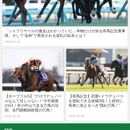
「シャフリヤールの激走はわかっていた」本物だけが知る有馬記念裏事
情。そして“金杯”で再現される波乱の結末とは？
2025.01.02
【ホープフルS】“クロワデュノー
【有馬記念】武豊×ドウデュース
ルなんて目じゃない！”今年最後
を逆転できる候補3頭！と絶対に
のG1！冬の中山で走る穴馬の法
馬券に加えるべき“隠れ穴馬！”
則、名門調教師絶賛の穴馬！
2024.12.20
2024.12.24