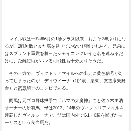
マイル戦は一昨年6月の1勝クラス以来、およそ2年ぶりにな
るが、2戦無敗とまだ底を見せていない距離でもある。兄弟に
はスプリント重賞を勝ったシャイニングレイも名を連ねるだ
けに、距離短縮がハマる可能性も十分ありそうだ。
その一方で、ヴィクトリアマイルへの出走に黄色信号が灯
ってしまったのが、
ディヴィーナ
（牝4歳、栗東、友道康夫厩
舎）と
武豊
騎手のコンビである。
同馬は元プロ野球投手で「ハマの大魔神」こと佐々木主浩
オーナーの所有馬。母は2013、14年のヴィクトリアマイルを
連覇したヴィルシーナで、父は国内外でG1・6勝を挙げたモ
ーリスという良血馬だ。