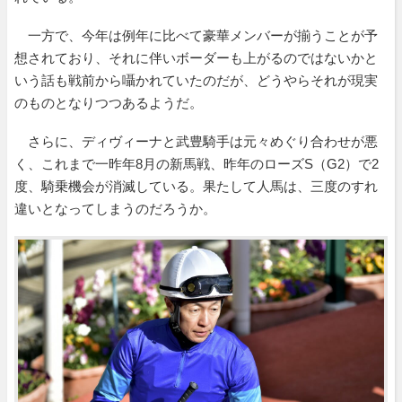
一方で、今年は例年に比べて豪華メンバーが揃うことが予
想されており、それに伴いボーダーも上がるのではないかと
いう話も戦前から囁かれていたのだが、どうやらそれが現実
のものとなりつつあるようだ。
さらに、ディヴィーナと武豊騎手は元々めぐり合わせが悪
く、これまで一昨年8月の新馬戦、昨年のローズS（G2）で2
度、騎乗機会が消滅している。果たして人馬は、三度のすれ
違いとなってしまうのだろうか。