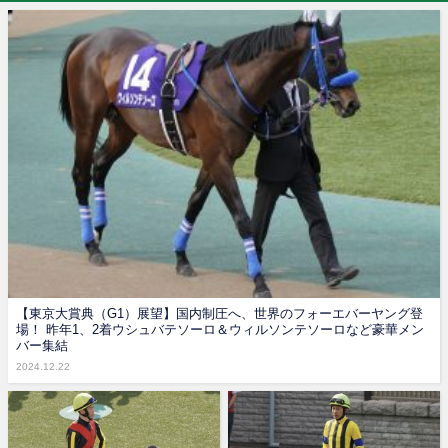
【東京大賞典（G1）展望】国内制圧へ、世界のフォーエバーヤング登
場！ 昨年1、2着ウシュバテソーロ＆ウィルソンテソーロなど豪華メン
バー集結
2024.12.22