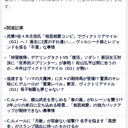
す。
●
関連記事
武豊×佐々木主浩氏「相思相愛コンビ」でヴィクトリアマイル
（G1）へ！ 過去に2度のすれ違い……ヴィルシーナ娘とレジェ
ンドを巡る「不運」な事情
「待望復帰」デアリングタクトVS「復活」ソダシ！ 新旧女王対
決に「世界的スプリンター」が参戦！ 松山弘平は間に合うの
か…今年はヴィクトリアマイル（G1）が熱い
低迷する「ハマの大魔神」に久々の期待馬が登場!? 驚異のキレ
味にC.デムーロが「重賞レベル」断言、ヴィクトリアマイル
（G1）母子制覇も夢じゃない？
C.ルメール、横山武史を苦しめる「春の嵐」がD.レーンを襲う!?
2年ぶりの来日に立ち込める暗雲…「相思相愛」の強力バックア
ップが期待できない裏事情
C.ルメールに「天敵」が容赦ない追撃!? 名手を悩ます「黒歴
史」がスランプ脱出に待ったをかけるか