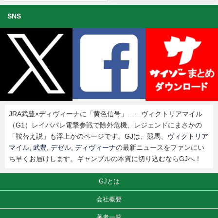
SNS
JRA武豊×ディヴィーナに「黄色信号」……ヴィクトリアマイル
（G1）レイパパレ電撃参戦で除外危機、レジェンドにまさかの
「鞍替え説」も浮上かのページです。GJは、競馬、
ヴィクトリア
マイル
,
武豊
,
デゼル
,
ディヴィーナ
の最新ニュースをファンにい
ち早くお届けします。ギャンブルの本質に切り込むならGJへ！
GJとは
会社概要
著者一覧