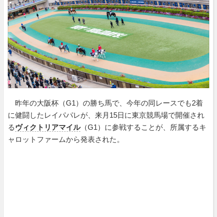
昨年の大阪杯（G1）の勝ち馬で、今年の同レースでも2着
に健闘したレイパパレが、来月15日に東京競馬場で開催され
る
ヴィクトリアマイル
（G1）に参戦することが、所属するキ
ャロットファームから発表された。