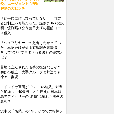
灸、エージェントも契約
解除の大ピンチ
「助手席に誰も乗っていない」「同乗
者は制止不可能だった」謎多きJRAの説
明…憶測飛び交う角田大河の函館コー
ス侵入
「シャフリヤールの激走はわかってい
た」本物だけが知る有馬記念裏事情。
そして“金杯”で再現される波乱の結末と
は？
苦境に立たされた若手の復活なるか？
突如の独立、大手グループと疎遠でも
徐々に復調
アドマイヤ軍団が「G1・45連敗」武豊
と絶縁し「40億円」と引換えに日本競
馬界フィクサーの”逆鱗”に触れた凋落の
真相？
浜中俊「哀愁」の1年。かつての相棒ソ