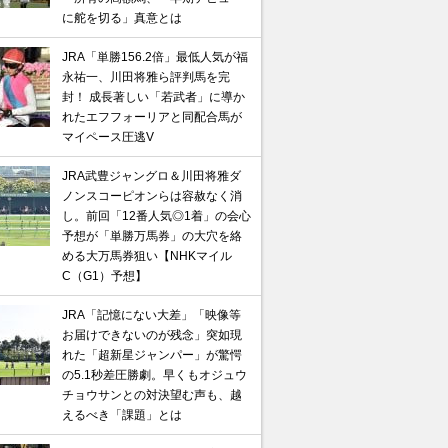
に舵を切る」真意とは
JRA「単勝156.2倍」最低人気が福
永祐一、川田将雅ら評判馬を完
封！ 成長著しい「若武者」に導か
れたエフフォーリアと同配合馬が
マイペース圧逃V
JRA武豊ジャングロ＆川田将雅ダ
ノンスコーピオンらは容赦なく消
し。前回「12番人気◎1着」の会心
予想が「単勝万馬券」の大穴を絡
める大万馬券狙い【NHKマイル
C（G1）予想】
JRA「記憶にない大差」「映像等
お届けできないのが残念」突如現
れた「超新星ジャンパー」が驚愕
の5.1秒差圧勝劇。早くもオジュウ
チョウサンとの対決望む声も、越
えるべき「課題」とは