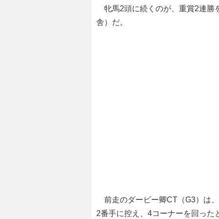
牝馬2頭に続くのが、重賞2連勝
舎）だ。
前走のダービー卿CT（G3）は、
2番手に控え、4コーナーを回った