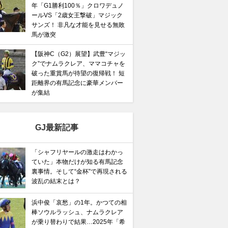
年「G1勝利100％」クロワデュノ
ールVS「2歳女王撃破」マジック
サンズ！ 非凡な才能を見せる無敗
馬が激突
【阪神C（G2）展望】武豊“マジッ
ク”でナムラクレア、ママコチャを
破った重賞馬が待望の復帰戦！ 短
距離界の有馬記念に豪華メンバー
が集結
GJ最新記事
「シャフリヤールの激走はわかっ
ていた」本物だけが知る有馬記念
裏事情。そして“金杯”で再現される
波乱の結末とは？
浜中俊「哀愁」の1年。かつての相
棒ソウルラッシュ、ナムラクレア
が乗り替わりで結果…2025年「希