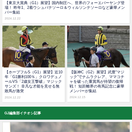
【東京大賞典（G1）展望】国内制圧へ、世界のフォーエバーヤング登
場！ 昨年1、2着ウシュバテソーロ＆ウィルソンテソーロなど豪華メン
バー集結
2024.12.22
【ホープフルS（G1）展望】近10
【阪神C（G2）展望】武豊“マジ
年「G1勝利100％」クロワデュノ
ック”でナムラクレア、ママコチ
ールVS「2歳女王撃破」マジック
ャを破った重賞馬が待望の復帰
サンズ！ 非凡な才能を見せる無
戦！ 短距離界の有馬記念に豪華
敗馬が激突
メンバーが集結
2024.12.15
2024.12.22
GJ編集部イチオシ記事