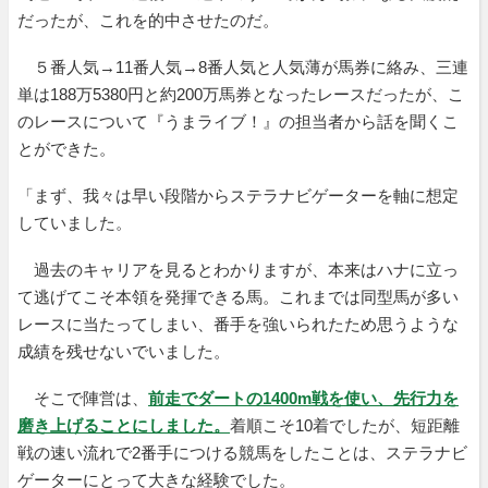
だったが、これを的中させたのだ。
５番人気→11番人気→8番人気と人気薄が馬券に絡み、三連
単は188万5380円と約200万馬券となったレースだったが、こ
のレースについて『うまライブ！』の担当者から話を聞くこ
とができた。
「まず、我々は早い段階からステラナビゲーターを軸に想定
していました。
過去のキャリアを見るとわかりますが、本来はハナに立っ
て逃げてこそ本領を発揮できる馬。これまでは同型馬が多い
レースに当たってしまい、番手を強いられたため思うような
成績を残せないでいました。
そこで陣営は、
前走でダートの1400m戦を使い、先行力を
磨き上げることにしました。
着順こそ10着でしたが、短距離
戦の速い流れで2番手につける競馬をしたことは、ステラナビ
ゲーターにとって大きな経験でした。