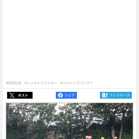
#安田記念
#シュネルマイスター
#イルーシヴパンサー