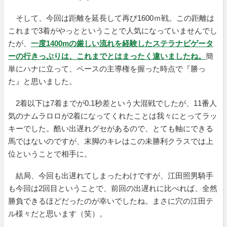
そして、今回は距離を延長して再び1600ｍ戦。この距離は
これまで3着がやっとということで人気になっていませんでし
たが、
一度1400mの厳しい流れを経験したステラナビゲータ
ーの行きっぷりは、これまでとはまったく違いましたね。
簡
単にハナに立って、ペースの主導権を握った時点で『勝っ
た』と思いました。
2着以下は7着までが0.1秒差という大混戦でしたが、11番人
気のナムラロロが2着になってくれたことは我々にとってラッ
キーでした。酷い出遅れグセがあるので、とても軸にできる
馬ではないのですが、末脚のキレはこの未勝利クラスでは上
位ということで相手に。
結局、今回も出遅れてしまったわけですが、江田照男騎手
も今回は2回目ということで、前回の出遅れに比べれば、全然
勝負できるほどだったのが幸いでしたね。まさに穴の江田テ
ル様々だと思います（笑）。