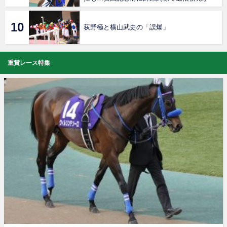
荻野極と横山武史の「誤爆」
重賞レース特集