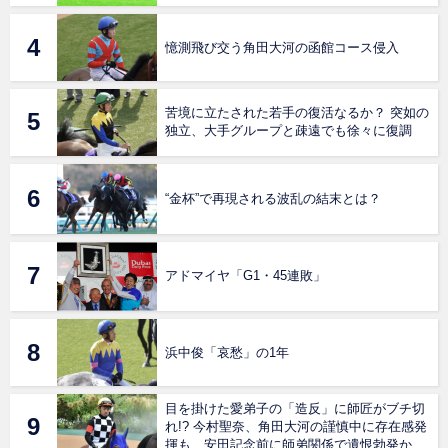
憶測飛び交う角田大河の函館コース侵入
苦境に立たされた若手の復活なるか？ 突如の
独立、大手グループと疎遠でも徐々に復調
“金杯”で再現される波乱の結末とは？
アドマイヤ「G1・45連敗」
浜中俊「哀愁」の1年
目を掛けた愛弟子の「造反」に師匠がブチ切
れ!? 今村聖奈、角田大河の謹慎中に存在感発
揮も…安田記念前に師弟関係で遺恨勃発か