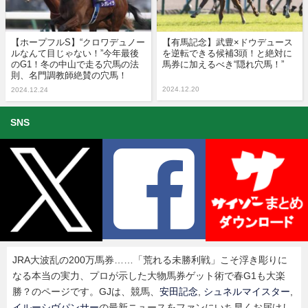
【ホープフルS】“クロワデュノー
【有馬記念】武豊×ドウデュース
ルなんて目じゃない！”今年最後
を逆転できる候補3頭！と絶対に
のG1！冬の中山で走る穴馬の法
馬券に加えるべき“隠れ穴馬！”
則、名門調教師絶賛の穴馬！
2024.12.20
2024.12.24
SNS
JRA大波乱の200万馬券……「荒れる未勝利戦」こそ浮き彫りに
なる本当の実力、プロが示した大物馬券ゲット術で春G1も大楽
勝？のページです。GJは、競馬、
安田記念
,
シュネルマイスター
,
イルーシヴパンサー
の最新ニュースをファンにいち早くお届けし