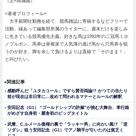
（文=高城陽）
<著者プロフィール>
大手新聞社勤務を経て、競馬雑誌に寄稿するなどフリーで
活動。縁あって編集部所属のライターに。週末だけを楽しみ
に生きている競馬優先主義。好きな馬は1992年の二冠馬ミホ
ノブルボン。馬券は単複派で人気薄の逃げ馬から穴馬券を狙
うのが好き。脚を余して負けるよりは直線で「そのまま！」
と叫びたい。
●
関連記事
感動呼んだ「ユタカコール」ですら賛否両論!? かつての当たり
前が現在は非日常に…改めて問われるマナーとルールの解釈
安田記念（G1） “ゴールドシップの許嫁”が挑む大舞台、孝行娘
がめざす自身初・厩舎初のビッグタイトル
武豊、C.ルメール復権の裏で「ラッキー男」に向かい風!? 「逆
ソダシ」狙う安田記念（G1）でアノ騎手が引いたのは貧乏く
じ？