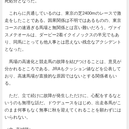
死処分となった。
これらに共通しているのは、東京の芝2400mのレースで激
走をしたことである。因果関係は不明ではあるものの、東京
コースの速過ぎる馬場と無関係とは言い難いだろう。ヴァイ
スメテオールは、ダービー2着イクイノックスの半兄でもあ
り、同馬にとっても他人事とは思えない残念なアクシデント
となった。
馬場の高速化と競走馬の故障を結びつけることは、意見が
分かれるところである。JRAもクッション値などを公表して
おり、高速馬場が直接的な原因ではないとする関係者もい
る。
ただ、立て続けに故障が発生しただけに、心配をするなと
いうのも無理な話だ。ドウデュースをはじめ、出走各馬がこ
のまま何事もなく無事に秋を迎えてくれることを願わずには
いられない。