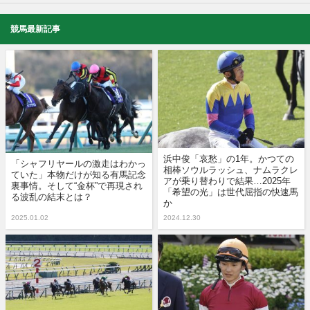
競馬最新記事
浜中俊「哀愁」の1年。かつての
「シャフリヤールの激走はわかっ
相棒ソウルラッシュ、ナムラクレ
ていた」本物だけが知る有馬記念
アが乗り替わりで結果…2025年
裏事情。そして“金杯”で再現され
「希望の光」は世代屈指の快速馬
る波乱の結末とは？
か
2025.01.02
2024.12.30