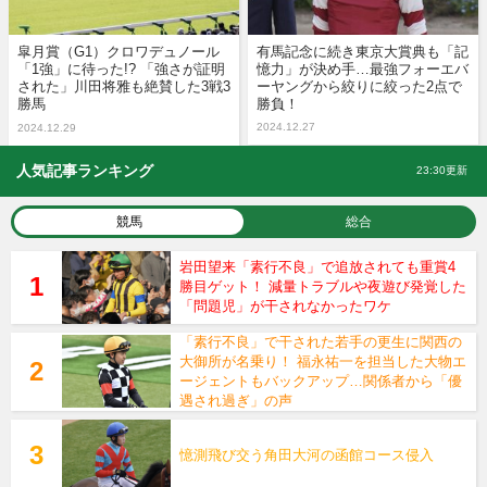
皐月賞（G1）クロワデュノール
有馬記念に続き東京大賞典も「記
「1強」に待った!? 「強さが証明
憶力」が決め手…最強フォーエバ
された」川田将雅も絶賛した3戦3
ーヤングから絞りに絞った2点で
勝馬
勝負！
2024.12.27
2024.12.29
人気記事ランキング
23:30更新
競馬
総合
岩田望来「素行不良」で追放されても重賞4
勝目ゲット！ 減量トラブルや夜遊び発覚した
「問題児」が干されなかったワケ
「素行不良」で干された若手の更生に関西の
大御所が名乗り！ 福永祐一を担当した大物エ
ージェントもバックアップ…関係者から「優
遇され過ぎ」の声
憶測飛び交う角田大河の函館コース侵入