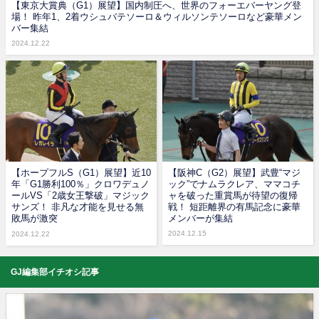
【東京大賞典（G1）展望】国内制圧へ、世界のフォーエバーヤング登
場！ 昨年1、2着ウシュバテソーロ＆ウィルソンテソーロなど豪華メン
バー集結
2024.12.22
【ホープフルS（G1）展望】近10
【阪神C（G2）展望】武豊“マジ
年「G1勝利100％」クロワデュノ
ック”でナムラクレア、ママコチ
ールVS「2歳女王撃破」マジック
ャを破った重賞馬が待望の復帰
サンズ！ 非凡な才能を見せる無
戦！ 短距離界の有馬記念に豪華
敗馬が激突
メンバーが集結
2024.12.15
2024.12.22
GJ編集部イチオシ記事