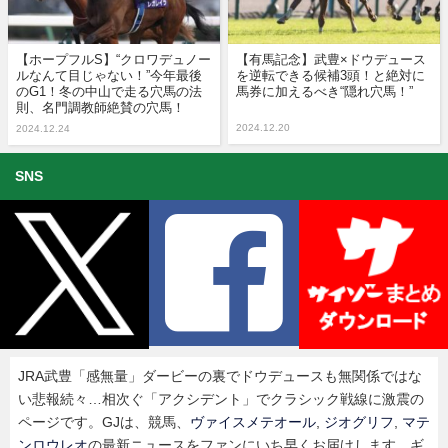
【ホープフルS】“クロワデュノー
【有馬記念】武豊×ドウデュース
ルなんて目じゃない！”今年最後
を逆転できる候補3頭！と絶対に
のG1！冬の中山で走る穴馬の法
馬券に加えるべき“隠れ穴馬！”
則、名門調教師絶賛の穴馬！
2024.12.20
2024.12.24
SNS
JRA武豊「感無量」ダービーの裏でドウデュースも無関係ではな
い悲報続々…相次ぐ「アクシデント」でクラシック戦線に激震の
ページです。GJは、競馬、
ヴァイスメテオール
,
ジオグリフ
,
マテ
ンロウレオ
の最新ニュースをファンにいち早くお届けします。ギ