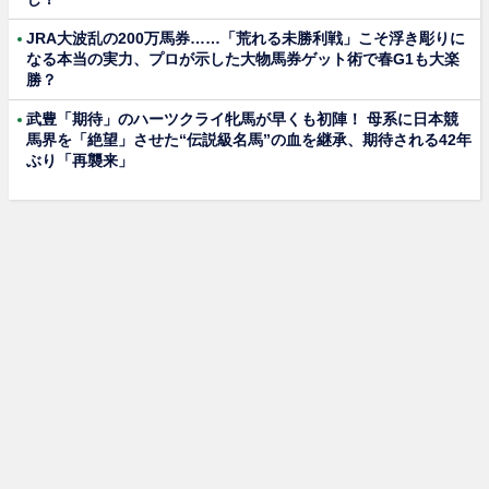
JRA大波乱の200万馬券……「荒れる未勝利戦」こそ浮き彫りに
なる本当の実力、プロが示した大物馬券ゲット術で春G1も大楽
勝？
武豊「期待」のハーツクライ牝馬が早くも初陣！ 母系に日本競
馬界を「絶望」させた“伝説級名馬”の血を継承、期待される42年
ぶり「再襲来」