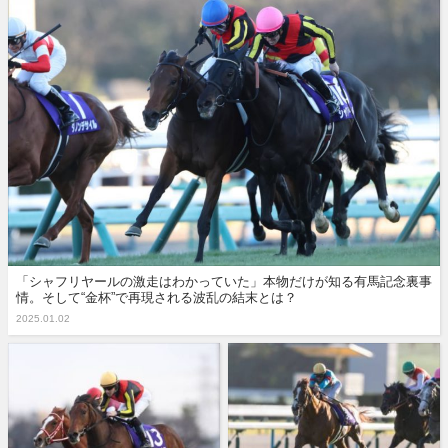
「シャフリヤールの激走はわかっていた」本物だけが知る有馬記念裏事
情。そして“金杯”で再現される波乱の結末とは？
2025.01.02