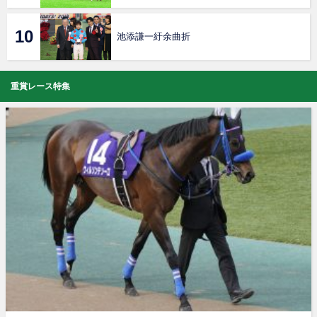
池添謙一紆余曲折
重賞レース特集