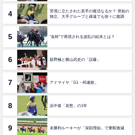
苦境に立たされた若手の復活なるか？ 突如の
独立、大手グループと疎遠でも徐々に復調
“金杯”で再現される波乱の結末とは？
荻野極と横山武史の「誤爆」
アドマイヤ「G1・45連敗」
浜中俊「哀愁」の1年
未勝利ルーキーが「深刻理由」で乗鞍激減