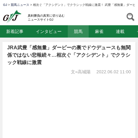
GJ
>
競馬ニュース
>
相次ぐ「アクシデント」でクラシック戦線に激震！ 武豊「感無量」ダービ
GJ
S
真剣勝負の真実に切り込む
ニュースサイトGJ
新着記事
インタビュー
競馬
麻雀
連載
JRA武豊「感無量」ダービーの裏でドウデュースも無関
係ではない悲報続々…相次ぐ「アクシデント」でクラシ
ック戦線に激震
文=高城陽
2022.06.02 11:00