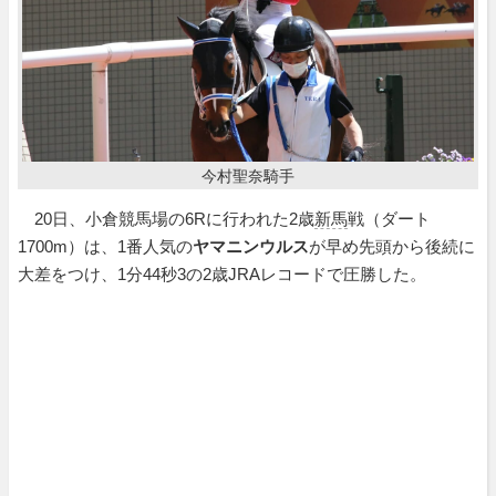
今村聖奈騎手
20日、小倉競馬場の6Rに行われた2歳
新馬
戦（ダート
1700m）は、1番人気の
ヤマニンウルス
が早め先頭から後続に
大差をつけ、1分44秒3の2歳JRAレコードで圧勝した。