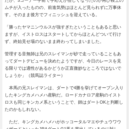
たが、3コーナー手前で手応えが怪しくなったのか再び鞍上の
ムチが入ったものの、前進気勢はほとんど見られずに万事休
す。そのまま後方でフィニッシュを迎えている。
「勝ったヤマニンウルスが強すぎたということもあると思い
ますが、イストロスはスタートしてからほとんどついて行け
ず、終始見せ場のないまま終わってしまいました。
管理する音無師は兄のスレイマンが砂で走っていることもあ
ってダートデビューを決めたようですが、今日のレースを見
る限りでは適性があるかどうか正直微妙なところではないで
しょうか」（競馬誌ライター）
本馬の兄スレイマンは、ダートで4勝を挙げてオープン入り
したキングカメハメハ産駒だ。ロードカナロア産駒のイスト
ロスも同じキンカメ系ということで、師はダートOKと判断し
たのかもしれない。
ただ、キングカメハメハがホッコータルマエやチュウワウ
ィザードといったJRAダートG1馬を輩出しているのに対し、