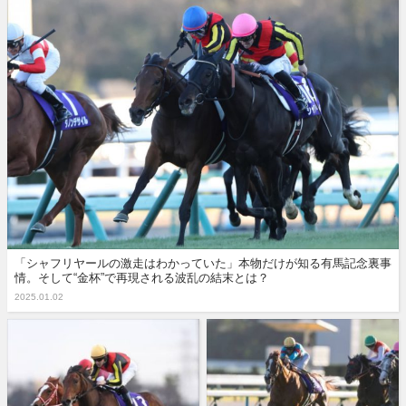
「シャフリヤールの激走はわかっていた」本物だけが知る有馬記念裏事
情。そして“金杯”で再現される波乱の結末とは？
2025.01.02