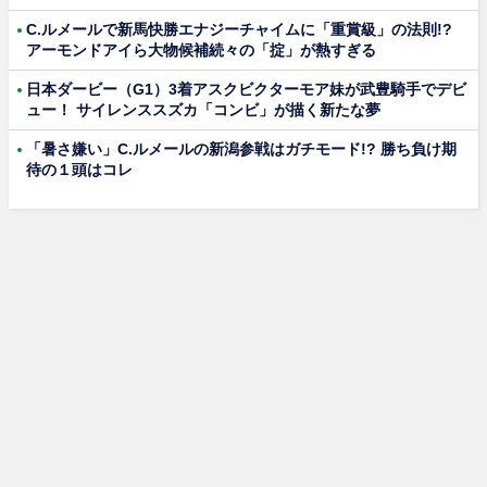
C.ルメールで新馬快勝エナジーチャイムに「重賞級」の法則!?
アーモンドアイら大物候補続々の「掟」が熱すぎる
日本ダービー（G1）3着アスクビクターモア妹が武豊騎手でデビ
ュー！ サイレンススズカ「コンビ」が描く新たな夢
「暑さ嫌い」C.ルメールの新潟参戦はガチモード!? 勝ち負け期
待の１頭はコレ