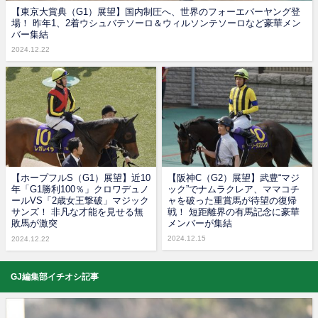
【東京大賞典（G1）展望】国内制圧へ、世界のフォーエバーヤング登
場！ 昨年1、2着ウシュバテソーロ＆ウィルソンテソーロなど豪華メン
バー集結
2024.12.22
【ホープフルS（G1）展望】近10
【阪神C（G2）展望】武豊“マジ
年「G1勝利100％」クロワデュノ
ック”でナムラクレア、ママコチ
ールVS「2歳女王撃破」マジック
ャを破った重賞馬が待望の復帰
サンズ！ 非凡な才能を見せる無
戦！ 短距離界の有馬記念に豪華
敗馬が激突
メンバーが集結
2024.12.15
2024.12.22
GJ編集部イチオシ記事