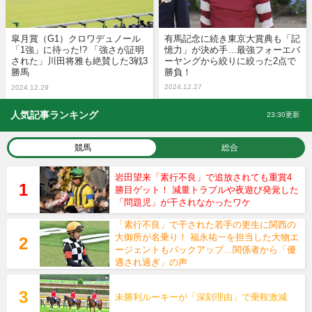
皐月賞（G1）クロワデュノール
有馬記念に続き東京大賞典も「記
「1強」に待った!? 「強さが証明
憶力」が決め手…最強フォーエバ
された」川田将雅も絶賛した3戦3
ーヤングから絞りに絞った2点で
勝馬
勝負！
2024.12.27
2024.12.29
人気記事ランキング
23:30更新
競馬
総合
岩田望来「素行不良」で追放されても重賞4
勝目ゲット！ 減量トラブルや夜遊び発覚した
「問題児」が干されなかったワケ
「素行不良」で干された若手の更生に関西の
大御所が名乗り！ 福永祐一を担当した大物エ
ージェントもバックアップ…関係者から「優
遇され過ぎ」の声
未勝利ルーキーが「深刻理由」で乗鞍激減