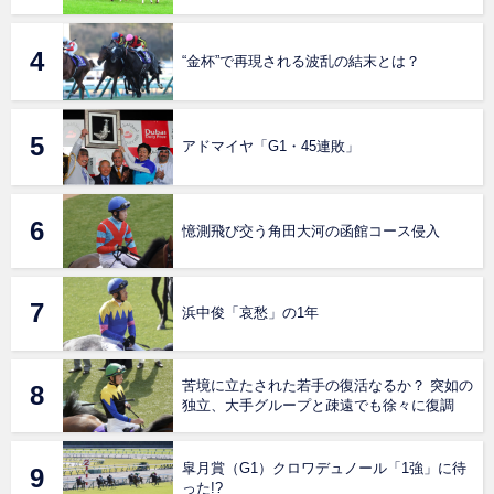
“金杯”で再現される波乱の結末とは？
アドマイヤ「G1・45連敗」
憶測飛び交う角田大河の函館コース侵入
浜中俊「哀愁」の1年
苦境に立たされた若手の復活なるか？ 突如の
独立、大手グループと疎遠でも徐々に復調
皐月賞（G1）クロワデュノール「1強」に待
った!?