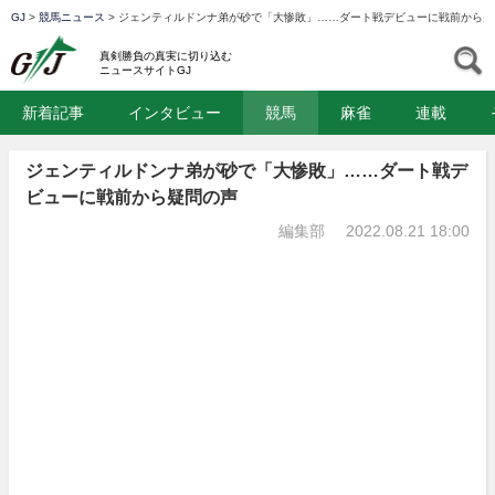
GJ
>
競馬ニュース
>
ジェンティルドンナ弟が砂で「大惨敗」……ダート戦デビューに戦前から疑
GJ
S
真剣勝負の真実に切り込む
ニュースサイトGJ
新着記事
インタビュー
競馬
麻雀
連載
ジェンティルドンナ弟が砂で「大惨敗」……ダート戦デ
ビューに戦前から疑問の声
編集部
2022.08.21 18:00