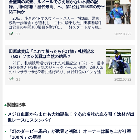
全盛期の武豊、ルメールでさえ届かない不滅の記
録。川田将雅「歴代最高」へ、第1位は1958年の野平
祐二氏か
20日、小倉の4Rでスウィートスカー（牝3歳、栗東・
鮫島一歩厩舎）が勝利し、これに騎乗した川田将雅騎手
は節目の年間100勝目を挙げた。 好スタートから絶好
の...
GJ
2022.08.22
田原成貴氏「これで勝ったら化け物」札幌記念
（G2）ソダシ苦戦は当然の結果？
21日、札幌競馬場で行われた札幌記念（G2）は、道中
好位を進んだ3番人気のジャックドールが優勝。2番人気
のパンサラッサが2着に逃げ粘り、終始好位のインを進ん
だ...
GJ
2022.08.22
●
関連記事
メジロ血脈からまたも大物誕生！？あの名牝の血を引く逸材が出
世レースにスタンバイ
「幻のダービー馬弟」が武豊と初陣！ オーナーは勝ち上がり率
「100％」の新星