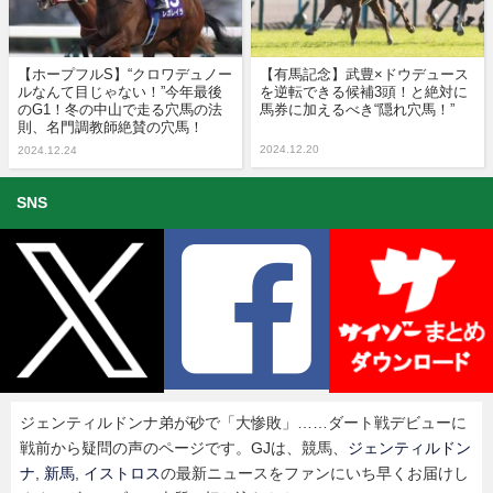
【ホープフルS】“クロワデュノー
【有馬記念】武豊×ドウデュース
ルなんて目じゃない！”今年最後
を逆転できる候補3頭！と絶対に
のG1！冬の中山で走る穴馬の法
馬券に加えるべき“隠れ穴馬！”
則、名門調教師絶賛の穴馬！
2024.12.20
2024.12.24
SNS
ジェンティルドンナ弟が砂で「大惨敗」……ダート戦デビューに
戦前から疑問の声のページです。GJは、競馬、
ジェンティルドン
ナ
,
新馬
,
イストロス
の最新ニュースをファンにいち早くお届けし