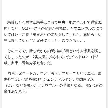
騎乗した今村聖奈騎手はこれで中央・地方合わせて通算31
勝となり、G1レースへの騎乗が可能に。ヤマニンウルスにつ
いてはレース後「稽古通りの走りをしてくれた。素晴らしい
馬に乗せていただき光栄です」と、喜びを語った。
その一方で、勝ち馬から約8秒差の8着という大惨敗を喫し
てしまったのが、2番人気に推されていた
イストロス
（牡2
歳、栗東・音無秀孝厩舎）だ。
同馬は父ロードカナロア、母ドナブリーニという血統。国
内外でG1・7勝を挙げた
ジェンティルドンナ
や関屋記念
（G3）などを勝ったドナウブルーの半弟となる、おなじみの
良血馬である。