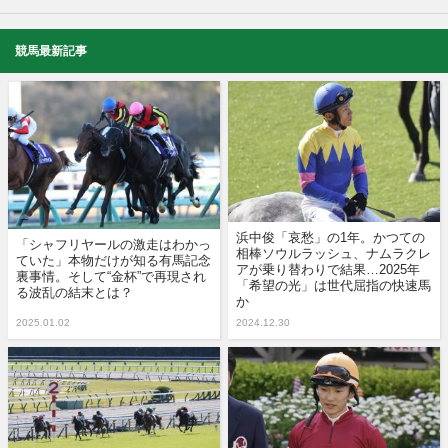
競馬最新記事
浜中俊「哀愁」の1年。かつての
「シャフリヤールの激走はわかっ
相棒ソウルラッシュ、ナムラクレ
ていた」本物だけが知る有馬記念
アが乗り替わりで結果…2025年
裏事情。そして“金杯”で再現され
「希望の光」は世代屈指の快速馬
る波乱の結末とは？
か
2025.01.02
2024.12.30