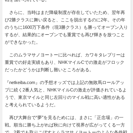
さらに、当時はまだ降級制度が存在していたため、翌年再
び2勝クラスに舞い戻ると、ここを脱出するのに2年。その年
のうちに1600万下条件（現3勝クラス）も勝ってオープン入り
するが、結果的にオープンでも重賞でも再び輝きを放つこと
ができなかった。
このムラマサノヨートーに比べれば、カワキタレブリーは
重賞での好走実績もあり、NHKマイルCでの激走がフロック
だったかどうかは判断し難いところがある。
『netkeiba.com』の予想オッズでは上記の無敗馬ロールアッ
プに続く2番人気と、NHKマイルCの激走が評価されているよ
うで、東京マイルと同じ左回りのマイル戦に高い適性がある
と考えられているようだ。
再び大舞台で“夢”を見るためには、まさに「正念場」の一
戦。順当に勝ち上がれば秋に向けて視界が広がってくる一方
で、2着でも取りこぼすとムラマサノヨートーのような条件戦