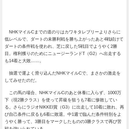
NHKマイルCまでの道のりはカワキタレブリーよりさらに
低レベルで、ダートの未勝利戦を勝ち上がったあと4戦続けて
ダートの条件戦を使われ、芝に戻した5戦目でようやく2勝
目。権利獲りのためにニュージーランドT（G2）へ出走する
も14着と大敗……。
抽選で運よく滑り込んだNHKマイルCで、まさかの激走を
してみせたのだ。
この馬の場合、NHKマイルCのあと休養に入らず、1000万
下（現2勝クラス）を使って昇級を狙うも7着に惨敗してい
る。さらにラジオNIKKEI賞（G3）に出走して10着に敗れ、再
び自己条件に戻るも6着に敗退。中1週で臨んだ条件特別をよ
うやく勝って、3勝目をマークしたものの3勝クラスで再び苦
戦を強いられている。