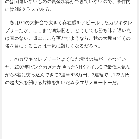
のは間違いないものの賞金加算ができていないので、条件的
には2勝クラスである。
春はG1の大舞台で大きく存在感をアピールしたカワキタレ
ブリーだが、ここまで9戦2勝と、どうしても勝ち味に遅い点
は否めない。仮にここを落とすようなら、秋の大舞台でその
名を目にすることは一気に難しくなるだろう。
このカワキタレブリーとよく似た境遇の馬が、かつてい
た。2007年ピンクカメオが勝ったNHKマイルCで最低人気な
がら3着に突っ込んできて3連単973万円、3連複でも122万円
の超大穴を開ける片棒を担いだ
ムラマサノヨートー
だ。