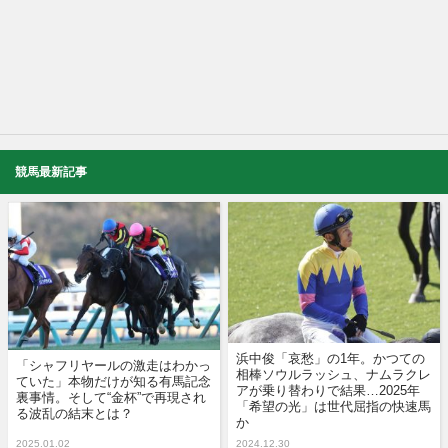
競馬最新記事
浜中俊「哀愁」の1年。かつての
「シャフリヤールの激走はわかっ
相棒ソウルラッシュ、ナムラクレ
ていた」本物だけが知る有馬記念
アが乗り替わりで結果…2025年
裏事情。そして“金杯”で再現され
「希望の光」は世代屈指の快速馬
る波乱の結末とは？
か
2025.01.02
2024.12.30