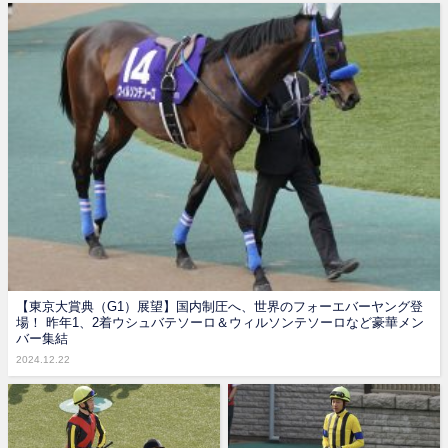
【東京大賞典（G1）展望】国内制圧へ、世界のフォーエバーヤング登
場！ 昨年1、2着ウシュバテソーロ＆ウィルソンテソーロなど豪華メン
バー集結
2024.12.22