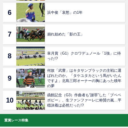
浜中俊「哀愁」の1年
崩れ始めた「影の王」
皐月賞（G1）クロワデュノール「1強」に待
った!?
何故「武豊」はキタサンブラックの主戦に選
ばれたのか。「タケユタカという馬がいたん
ですよ」北島三郎オーナーの胸にあった積年
の夢
函館記念（G3）作曲者も“謝罪”した「プペペ
ポピー」、生ファンファーレに称賛の嵐…平
穏決着は必然だった!?
重賞レース特集