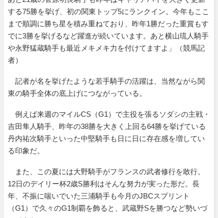
する75勝を挙げ、初の関東トップ5にランクイン。今年もここ
まで順調に勝ち星を積み重ねており、昨年1勝だった重賞もす
でに3勝を挙げるなど躍進が続いています。あと横山琉人騎手
や永野猛蔵騎手も最近メキメキ力を付けてますよ」（競馬記
者）
記者が名を挙げたような若手騎手の活躍は、当然ながら関
東の騎手全体の底上げにつながっている。
例えば来週のマイルCS（G1）で主役を張るソダシの主戦・
吉田隼人騎手、昨年の38勝を大きく上回る64勝を挙げている
丹内祐次騎手といった中堅騎手も日に日に存在感を増してい
る印象だ。
また、この夏には大野騎手がフランスの武者修行を敢行。
12日のデイリー杯2歳S勝利はそんな努力が実った形だ。長
年、不振に喘いでいた三浦騎手も今月のJBCスプリント
（G1）で久々のG1制覇を飾ると、武蔵野Sを勝つなど勢いづ