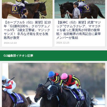
【ホープフルS（G1）展望】近10
【阪神C（G2）展望】武豊“マジ
年「G1勝利100％」クロワデュノ
ック”でナムラクレア、ママコチ
ールVS「2歳女王撃破」マジック
ャを破った重賞馬が待望の復帰
サンズ！ 非凡な才能を見せる無
戦！ 短距離界の有馬記念に豪華
敗馬が激突
メンバーが集結
2024.12.15
2024.12.22
GJ編集部イチオシ記事