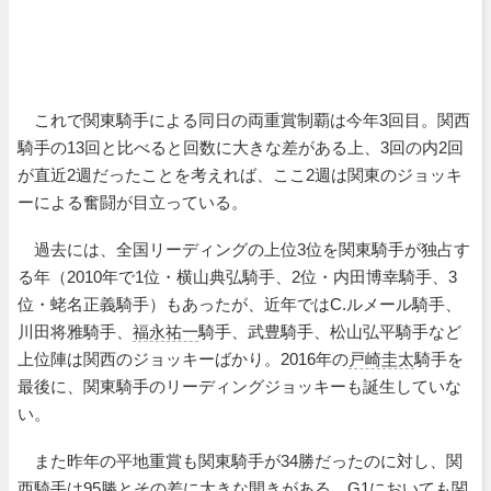
これで関東騎手による同日の両重賞制覇は今年3回目。関西
騎手の13回と比べると回数に大きな差がある上、3回の内2回
が直近2週だったことを考えれば、ここ2週は関東のジョッキ
ーによる奮闘が目立っている。
過去には、全国リーディングの上位3位を関東騎手が独占す
る年（2010年で1位・横山典弘騎手、2位・内田博幸騎手、3
位・蛯名正義騎手）もあったが、近年ではC.ルメール騎手、
川田将雅騎手、
福永祐一
騎手、武豊騎手、松山弘平騎手など
上位陣は関西のジョッキーばかり。2016年の
戸崎圭太
騎手を
最後に、関東騎手のリーディングジョッキーも誕生していな
い。
また昨年の平地重賞も関東騎手が34勝だったのに対し、関
西騎手は95勝とその差に大きな開きがある。G1においても関