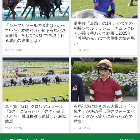
浜中俊「哀愁」の1年。かつての
「シャフリヤールの激走はわかっ
相棒ソウルラッシュ、ナムラクレ
ていた」本物だけが知る有馬記念
アが乗り替わりで結果…2025年
裏事情。そして“金杯”で再現され
「希望の光」は世代屈指の快速馬
る波乱の結末とは？
か
2025.01.02
2024.12.30
皐月賞（G1）クロワデュノール
有馬記念に続き東京大賞典も「記
「1強」に待った!? 「強さが証明
憶力」が決め手…最強フォーエバ
された」川田将雅も絶賛した3戦3
ーヤングから絞りに絞った2点で
勝馬
勝負！
2024.12.27
2024.12.29