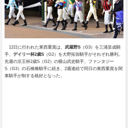
12日に行われた東西重賞は、
武蔵野S
（G3）を三浦皇成騎
手、
デイリー杯2歳S
（G2）を大野拓弥騎手がそれぞれ勝利。
先週の京王杯2歳S（G2）の横山武史騎手、ファンタジー
S（G3）の石橋脩騎手に続き、2週連続で同日の東西重賞を関
東騎手が制する格好となった。