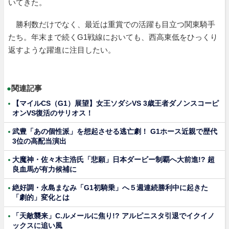
いてきた。
勝利数だけでなく、最近は重賞での活躍も目立つ関東騎手
たち。年末まで続くG1戦線においても、西高東低をひっくり
返すような躍進に注目したい。
●
関連記事
【マイルCS（G1）展望】女王ソダシVS 3歳王者ダノンスコーピ
オンVS復活のサリオス！
武豊「あの個性派」を想起させる逃亡劇！ G1ホース近親で歴代
3位の高配当演出
大魔神・佐々木主浩氏「悲願」日本ダービー制覇へ大前進!? 超
良血馬が有力候補に
絶好調・永島まなみ「G1初騎乗」へ５週連続勝利中に起きた
「劇的」変化とは
「天敵襲来」C.ルメールに焦り!? アルピニスタ引退でイクイノ
ックスに追い風