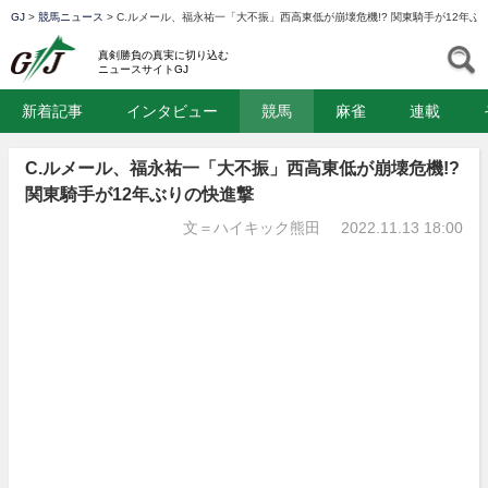
GJ
>
競馬ニュース
>
C.ルメール、福永祐一「大不振」西高東低が崩壊危機!? 関東騎手が12年ぶ
GJ
S
真剣勝負の真実に切り込む
ニュースサイトGJ
新着記事
インタビュー
競馬
麻雀
連載
C.ルメール、福永祐一「大不振」西高東低が崩壊危機!?
関東騎手が12年ぶりの快進撃
文＝ハイキック熊田
2022.11.13 18:00