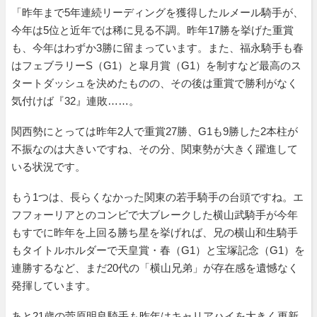
「昨年まで5年連続リーディングを獲得したルメール騎手が、
今年は5位と近年では稀に見る不調。昨年17勝を挙げた重賞
も、今年はわずか3勝に留まっています。また、福永騎手も春
はフェブラリーS（G1）と皐月賞（G1）を制すなど最高のス
タートダッシュを決めたものの、その後は重賞で勝利がなく
気付けば『32』連敗……。
関西勢にとっては昨年2人で重賞27勝、G1も9勝した2本柱が
不振なのは大きいですね、その分、関東勢が大きく躍進して
いる状況です。
もう1つは、長らくなかった関東の若手騎手の台頭ですね。エ
フフォーリアとのコンビで大ブレークした横山武騎手が今年
もすでに昨年を上回る勝ち星を挙げれば、兄の横山和生騎手
もタイトルホルダーで天皇賞・春（G1）と宝塚記念（G1）を
連勝するなど、まだ20代の「横山兄弟」が存在感を遺憾なく
発揮しています。
あと21歳の菅原明良騎手も昨年はキャリアハイを大きく更新