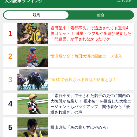
人気記事ランキング
11:30更新
競馬
総合
岩田望来「素行不良」で追放されても重賞4
勝目ゲット！ 減量トラブルや夜遊び発覚した
「問題児」が干されなかったワケ
憶測飛び交う角田大河の函館コース侵入
“金杯”で再現される波乱の結末とは？
「素行不良」で干された若手の更生に関西の
大御所が名乗り！ 福永祐一を担当した大物エ
ージェントもバックアップ…関係者から「優
遇され過ぎ」の声
横山典弘「あの乗り方はやめろ」