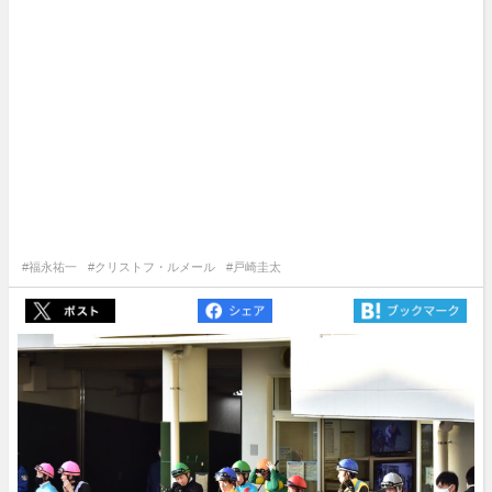
#福永祐一
#クリストフ・ルメール
#戸崎圭太