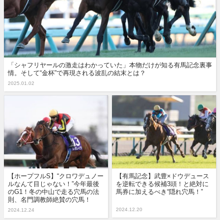
「シャフリヤールの激走はわかっていた」本物だけが知る有馬記念裏事
情。そして“金杯”で再現される波乱の結末とは？
2025.01.02
【ホープフルS】“クロワデュノー
【有馬記念】武豊×ドウデュース
ルなんて目じゃない！”今年最後
を逆転できる候補3頭！と絶対に
のG1！冬の中山で走る穴馬の法
馬券に加えるべき“隠れ穴馬！”
則、名門調教師絶賛の穴馬！
2024.12.20
2024.12.24