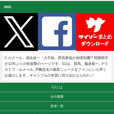
SNS
C.ルメール、福永祐一「大不振」西高東低が崩壊危機!? 関東騎手
が12年ぶりの快進撃のページです。GJは、競馬、
福永祐一
,
クリ
ストフ・ルメール
,
戸崎圭太
の最新ニュースをファンにいち早く
お届けします。ギャンブルの本質に切り込むならGJへ！
GJとは
会社概要
著者一覧