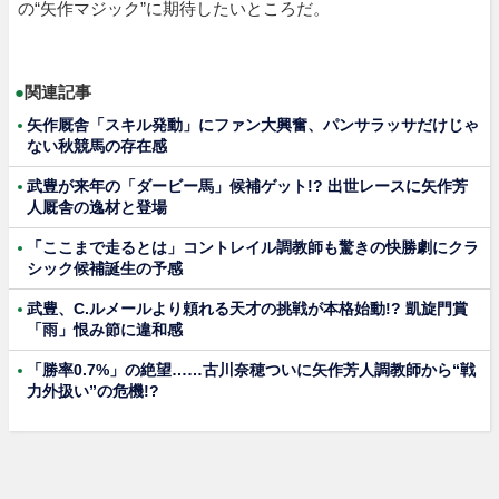
の“矢作マジック”に期待したいところだ。
●
関連記事
矢作厩舎「スキル発動」にファン大興奮、パンサラッサだけじゃ
ない秋競馬の存在感
武豊が来年の「ダービー馬」候補ゲット!? 出世レースに矢作芳
人厩舎の逸材と登場
「ここまで走るとは」コントレイル調教師も驚きの快勝劇にクラ
シック候補誕生の予感
武豊、C.ルメールより頼れる天才の挑戦が本格始動!? 凱旋門賞
「雨」恨み節に違和感
「勝率0.7%」の絶望……古川奈穂ついに矢作芳人調教師から“戦
力外扱い”の危機!?