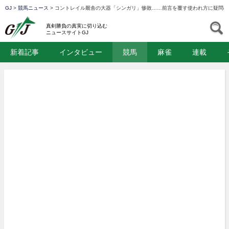
GJ
>
競馬ニュース
>
コントレイル厩舎の大器「シンガリ」惨敗……前言を覆す使われ方に疑問の
GJ
S
真剣勝負の真実に切り込む
ニュースサイトGJ
新着記事
インタビュー
競馬
麻雀
連載