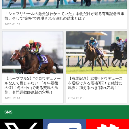
「シャフリヤールの激走はわかっていた」本物だけが知る有馬記念裏事
情。そして“金杯”で再現される波乱の結末とは？
2025.01.02
【ホープフルS】“クロワデュノー
【有馬記念】武豊×ドウデュース
ルなんて目じゃない！”今年最後
を逆転できる候補3頭！と絶対に
のG1！冬の中山で走る穴馬の法
馬券に加えるべき“隠れ穴馬！”
則、名門調教師絶賛の穴馬！
2024.12.20
2024.12.24
SNS