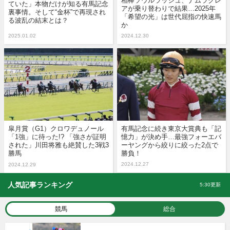
相棒ソウルラッシュ、ナムラクレ
ていた」本物だけが知る有馬記念
アが乗り替わりで結果…2025年
裏事情。そして“金杯”で再現され
「希望の光」は世代屈指の快速馬
る波乱の結末とは？
か
2025.01.02
2024.12.30
皐月賞（G1）クロワデュノール
有馬記念に続き東京大賞典も「記
「1強」に待った!? 「強さが証明
憶力」が決め手…最強フォーエバ
された」川田将雅も絶賛した3戦3
ーヤングから絞りに絞った2点で
勝馬
勝負！
2024.12.27
2024.12.29
人気記事ランキング
5:30更新
競馬
総合