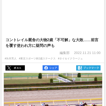
コントレイル厩舎の大物2歳「不可解」な大敗……前言
を覆す使われ方に疑問の声も
編集部
2022.11.21 11:00
#矢作芳人
#東京スポーツ杯2歳ステークス
#タイセイクラージュ