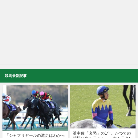
競馬最新記事
浜中俊「哀愁」の1年。かつての
「シャフリヤールの激走はわかっ