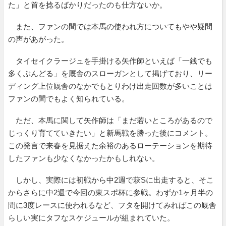
た」と首を捻るばかりだったのも仕方ないか。
また、ファンの間では本馬の使われ方についてもやや疑問
の声があがった。
タイセイクラージュを手掛ける矢作師といえば「一銭でも
多くぶんどる」を厩舎のスローガンとして掲げており、リー
ディング上位厩舎のなかでもとりわけ出走回数が多いことは
ファンの間でもよく知られている。
ただ、本馬に関して矢作師は「まだ若いところがあるので
じっくり育てていきたい」と新馬戦を勝った後にコメント。
この発言で来春を見据えた余裕のあるローテーションを期待
したファンも少なくなかったかもしれない。
しかし、実際には初戦から中2週で萩Sに出走すると、そこ
からさらに中2週で今回の東スポ杯に参戦。わずか1ヶ月半の
間に3度レースに使われるなど、フタを開けてみればこの厩舎
らしい実にタフなスケジュールが組まれていた。