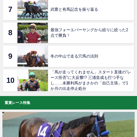
武豊と有馬記念を振り返る
最強フォーエバーヤングから絞りに絞った2
点で勝負！
冬の中山で走る穴馬の法則
「馬が走ってくれません」スタート直後の“レ
ース拒否”に大反響!? 三浦皇成も打つ手な
し……未勝利馬がまさかの「自己主張」で1
か月の出走停止処分
重賞レース特集