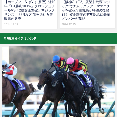
【ホープフルS（G1）展望】近10
【阪神C（G2）展望】武豊“マジ
年「G1勝利100％」クロワデュノ
ック”でナムラクレア、ママコチ
ールVS「2歳女王撃破」マジック
ャを破った重賞馬が待望の復帰
サンズ！ 非凡な才能を見せる無
戦！ 短距離界の有馬記念に豪華
敗馬が激突
メンバーが集結
2024.12.15
2024.12.22
GJ編集部イチオシ記事