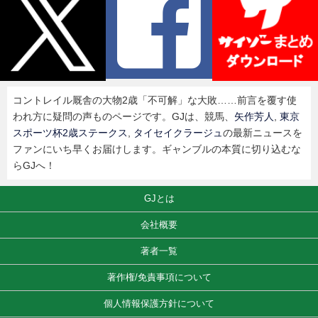
コントレイル厩舎の大物2歳「不可解」な大敗……前言を覆す使
われ方に疑問の声ものページです。GJは、競馬、
矢作芳人
,
東京
スポーツ杯2歳ステークス
,
タイセイクラージュ
の最新ニュースを
ファンにいち早くお届けします。ギャンブルの本質に切り込むな
らGJへ！
GJとは
会社概要
著者一覧
著作権/免責事項について
個人情報保護方針について