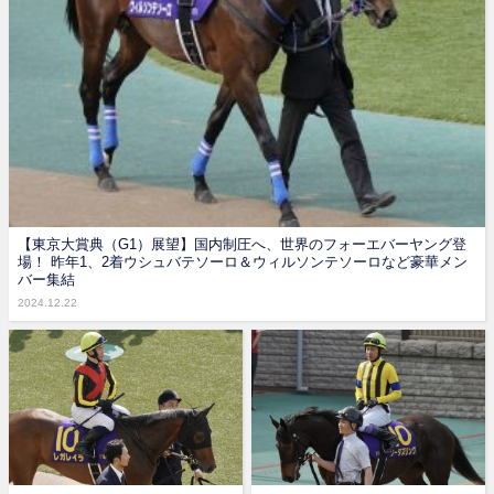
【東京大賞典（G1）展望】国内制圧へ、世界のフォーエバーヤング登
場！ 昨年1、2着ウシュバテソーロ＆ウィルソンテソーロなど豪華メン
バー集結
2024.12.22