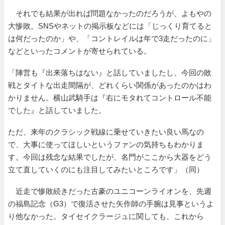
それでも結果が出れば問題なかったのだろうが、よもやの
大惨敗。SNSやネットの掲示板などには「じっくり育てると
は何だったのか」や、「コントレイルは年で3走だったのに」
などといったコメントが寄せられている。
「陣営も『出来落ちはない』と話していましたし、今回の敗
戦とタイトな出走間隔が、どれくらい関係があったのかはわ
かりません。横山武騎手は『右にモタれてコントロール不能
でした』と話していました。
ただ、来年のクラシック戦線に乗せていきたい良い馬なの
で、大事に使ってほしいというファンの気持ちもわかりま
す。今回は残念な結果でしたが、名門がここから大器をどう
立て直していくのにも注目してみたいところです」（同）
近走で惨敗続きだった古豪のユニコーンライオンを、先週
の福島記念（G3）で復活させた矢作師の手腕は見事というよ
り他なかった。タイセイクラージュに関しても、これから