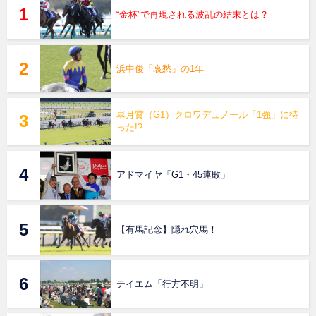
“金杯”で再現される波乱の結末とは？
浜中俊「哀愁」の1年
皐月賞（G1）クロワデュノール「1強」に待
った!?
アドマイヤ「G1・45連敗」
【有馬記念】隠れ穴馬！
テイエム「行方不明」