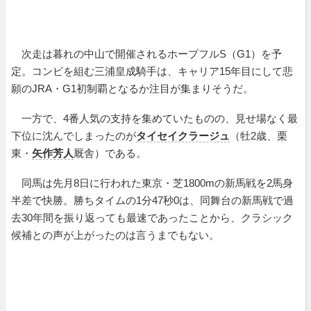
次走は暮れの中山で開催されるホープフルS（G1）を予
定。コンビを組む三浦皇成騎手は、キャリア15年目にして悲
願のJRA・G1初制覇となるか注目が集まりそうだ。
一方で、4番人気の支持を集めていたものの、見せ場なく最
下位に沈んでしまったのが
タイセイクラージュ
（牡2歳、栗
東・
矢作芳人
厩舎）である。
同馬は先月8日に行われた東京・芝1800mの新馬戦を2馬身
半差で快勝。勝ちタイムの1分47秒0は、同舞台の新馬戦で過
去30年間を振り返っても最速であったことから、クラシック
候補との声が上がったのは言うまでもない。