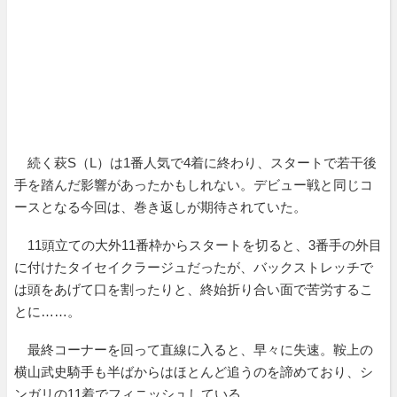
続く萩S（L）は1番人気で4着に終わり、スタートで若干後
手を踏んだ影響があったかもしれない。デビュー戦と同じコ
ースとなる今回は、巻き返しが期待されていた。
11頭立ての大外11番枠からスタートを切ると、3番手の外目
に付けたタイセイクラージュだったが、バックストレッチで
は頭をあげて口を割ったりと、終始折り合い面で苦労するこ
とに……。
最終コーナーを回って直線に入ると、早々に失速。鞍上の
横山武史騎手も半ばからはほとんど追うのを諦めており、シ
ンガリの11着でフィニッシュしている。