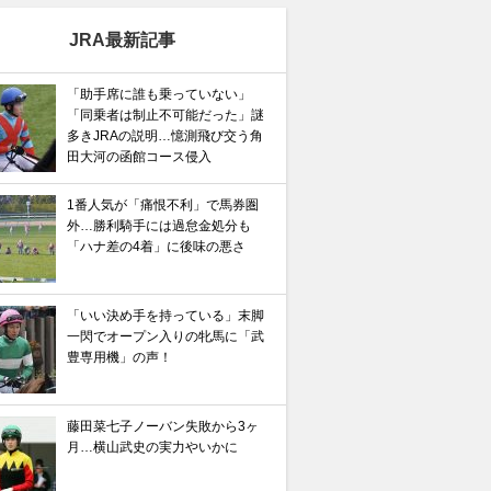
JRA最新記事
「助手席に誰も乗っていない」
「同乗者は制止不可能だった」謎
多きJRAの説明…憶測飛び交う角
田大河の函館コース侵入
1番人気が「痛恨不利」で馬券圏
外…勝利騎手には過怠金処分も
「ハナ差の4着」に後味の悪さ
「いい決め手を持っている」末脚
一閃でオープン入りの牝馬に「武
豊専用機」の声！
藤田菜七子ノーバン失敗から3ヶ
月…横山武史の実力やいかに