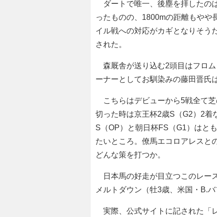
ダートで唯一、後塵を拝したのは7
ったものの、1800mの距離もや
イル戦への対応がカギとなりそう
された。
森厩舎が送り込む2頭目はフロム
ーナーとしてお馴染みの藤田晋氏
こちらはデビューから5戦全て芝の短
切った時は京王杯2歳S（G2）2
S（OP）と朝日杯FS（G1）は
たいところ。僚馬エコロアレスと
どんな策を打つか。
日本馬の好走が目立つこのレース
メルトダウン（牡3歳、米国・B.
実際、公式サイトに記された「レー