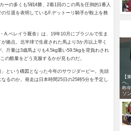
カーの多くも5戦4勝、2着1回のこの馬を圧倒的1番人
の引退を表明しているF.デットーリ騎手が鞍上を務
A.ペレイラ厩舎）は、19年10月にブラジルで生ま
イが拠点。北半球で生産された馬より3か月以上早く
量は3歳馬よりも4.5kg重い59.5kgを背負わされ
がこの酷量をどう克服するかが見ものだ。
頭」という構図となった今年のサウジダービー。先頭
【
なるのか。発走は日本時間25日の25時5分を予定し
へ
昨
ソ