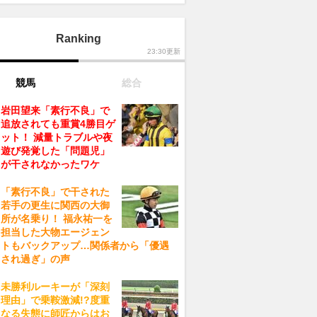
Ranking
23:30更新
競馬
総合
岩田望来「素行不良」で
追放されても重賞4勝目ゲ
ット！ 減量トラブルや夜
遊び発覚した「問題児」
が干されなかったワケ
「素行不良」で干された
若手の更生に関西の大御
所が名乗り！ 福永祐一を
担当した大物エージェン
トもバックアップ…関係者から「優遇
され過ぎ」の声
未勝利ルーキーが「深刻
理由」で乗鞍激減!?度重
なる失態に師匠からはお