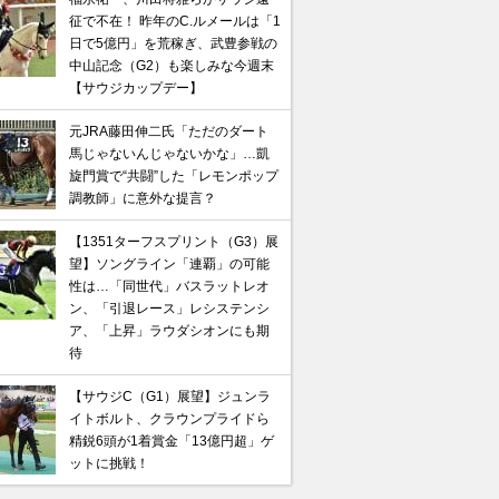
征で不在！ 昨年のC.ルメールは「1
日で5億円」を荒稼ぎ、武豊参戦の
中山記念（G2）も楽しみな今週末
【サウジカップデー】
元JRA藤田伸二氏「ただのダート
馬じゃないんじゃないかな」…凱
旋門賞で“共闘”した「レモンポップ
調教師」に意外な提言？
【1351ターフスプリント（G3）展
望】ソングライン「連覇」の可能
性は…「同世代」バスラットレオ
ン、「引退レース」レシステンシ
ア、「上昇」ラウダシオンにも期
待
【サウジC（G1）展望】ジュンラ
イトボルト、クラウンプライドら
精鋭6頭が1着賞金「13億円超」ゲ
ットに挑戦！