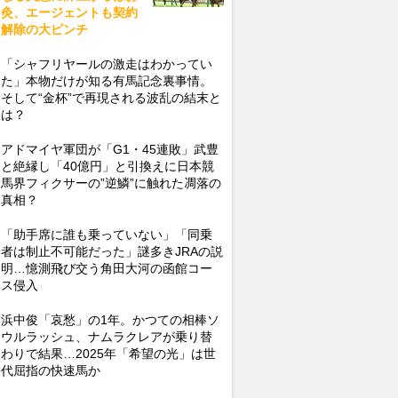
灸、エージェントも契約
解除の大ピンチ
「シャフリヤールの激走はわかってい
た」本物だけが知る有馬記念裏事情。
そして“金杯”で再現される波乱の結末と
は？
アドマイヤ軍団が「G1・45連敗」武豊
と絶縁し「40億円」と引換えに日本競
馬界フィクサーの”逆鱗”に触れた凋落の
真相？
「助手席に誰も乗っていない」「同乗
者は制止不可能だった」謎多きJRAの説
明…憶測飛び交う角田大河の函館コー
ス侵入
浜中俊「哀愁」の1年。かつての相棒ソ
ウルラッシュ、ナムラクレアが乗り替
わりで結果…2025年「希望の光」は世
代屈指の快速馬か