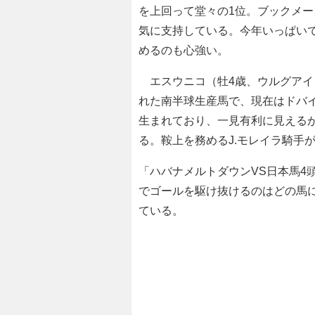
を上回って堂々の1位。ブックメー
気に支持している。今年いっぱいで
めるのも心強い。
エスウニコ（牡4歳、ウルグアイ・
れた南半球生産馬で、現在はドバ
生まれており、一見有利に見えるが、斤
る。鞍上を務めるJ.モレイラ騎手
「ハバナメルトダウンVS日本馬4
でゴールを駆け抜けるのはどの馬に
ている。