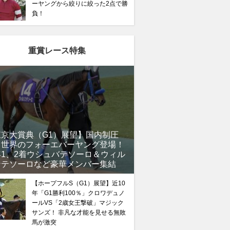
ーヤングから絞りに絞った2点で勝
負！
重賞レース特集
東京大賞典（G1）展望】国内制圧
、世界のフォーエバーヤング登場！
年1、2着ウシュバテソーロ＆ウィル
ンテソーロなど豪華メンバー集結
【ホープフルS（G1）展望】近10
年「G1勝利100％」クロワデュノ
ールVS「2歳女王撃破」マジック
サンズ！ 非凡な才能を見せる無敗
馬が激突