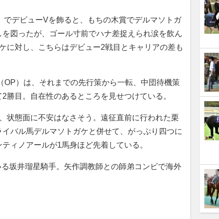
m）でデビューVを飾ると、もちの木賞でデルマソトガ
しを図ったが、ゴール寸前でハナ差捉えられ涙を飲ん
ケに対し、こちらはデビュー2戦目とキャリアの差も
（OP）は、それまでの先行策から一転、中団待機策
て2勝目。自在性のあるところを見せつけている。
、状態面に不安はなさそう。遠征直前に行われた栗
ライバル馬デルマソトガケと併せて、がっぷり四つに
ンティノアールが1馬身ほど先着している。
いる坂井瑠星騎手。矢作調教師との師弟コンビで海外