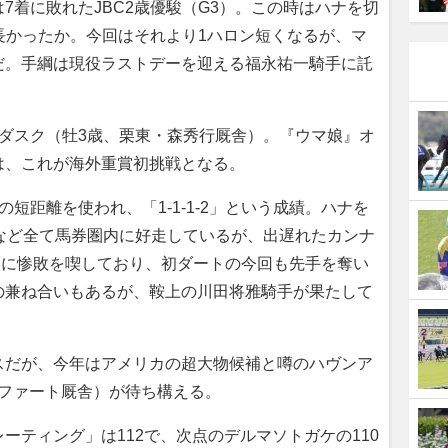
着に敗れたJBC2歳優駿（G3）。この時はハナを切
や長かったか。今回はそれより1ハロン短くなるが、マ
だ。手綱は現役ラストデーを迎える福永祐一騎手に託
ダスク（牡3歳、栗東・森秀行厩舎）。『ウマ娘』オ
は、これが海外重賞初挑戦となる。
距離を使われ、「1-1-1-2」という成績。ハナを
着など全て馬券圏内に好走しているが、出遅れたカンナ
ともに惨敗を喫しており、初ダートの今回も先手を奪い
の兼ね合いもあるが、鞍上の川田将雅騎手が果たして
だが、今年はアメリカの超大物候補と噂のハヴンア
バファート厩舎）が待ち構える。
ティング」は112で、次点のデルマソトガケの110