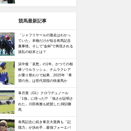
競馬最新記事
「シャフリヤールの激走はわかっ
ていた」本物だけが知る有馬記念
裏事情。そして“金杯”で再現される
波乱の結末とは？
浜中俊「哀愁」の1年。かつての相
棒ソウルラッシュ、ナムラクレア
が乗り替わりで結果…2025年「希
望の光」は世代屈指の快速馬か
皐月賞（G1）クロワデュノール
「1強」に待った!? 「強さが証明さ
れた」川田将雅も絶賛した3戦3勝
馬
有馬記念に続き東京大賞典も「記
憶力」が決め手…最強フォーエバ