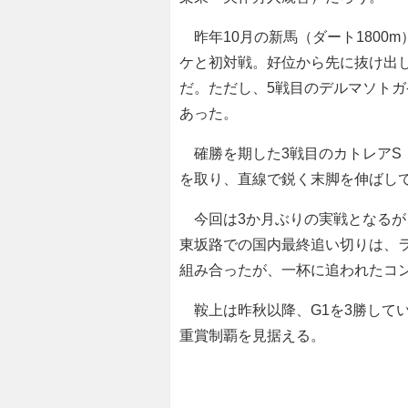
昨年10月の新馬（ダート1800
ケと初対戦。好位から先に抜け出
だ。ただし、5戦目のデルマソトガ
あった。
確勝を期した3戦目のカトレアS
を取り、直線で鋭く末脚を伸ばし
今回は3か月ぶりの実戦となるが
東坂路での国内最終追い切りは、
組み合ったが、一杯に追われたコ
鞍上は昨秋以降、G1を3勝して
重賞制覇を見据える。