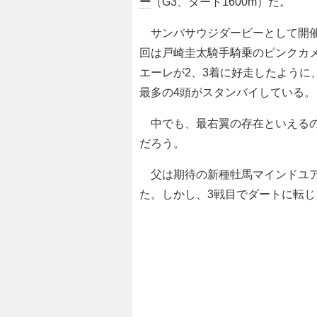
ー
（G3、ダート1600m）だ。
サンバサウジダービーとして開催
回は戸崎圭太騎手騎乗のピンクカ
エーレが2、3着に好走したように
最多の4頭がスタンバイしている。
中でも、最右翼の存在といえる
だろう。
父は期待の新種牡馬マインドユア
た。しかし、3戦目でダートに転