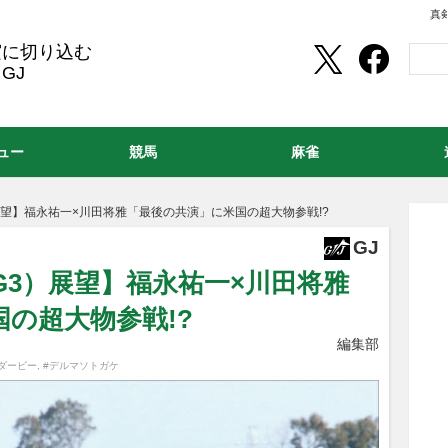
真
実に切り込む
GJ
ュー
競馬
麻雀
望】福永祐一×川田将雅「最後の共演」に米国の超大物参戦!?
GJ
3）展望】福永祐一×川田将雅
の超大物参戦!?
編集部
ダービー
,
#デルマソトガケ