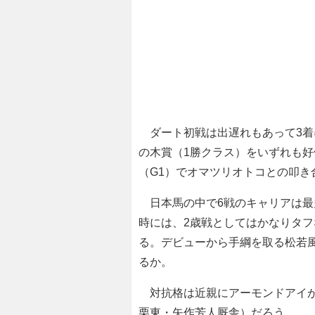
ダート初戦は出遅れもあって3着
の木賞（1勝クラス）をいずれも好
（G1）でオマツリオトコとの叩き
日本馬の中で6戦のキャリアは最
時には、2歳戦としてはかなりタフ
る。デビューから手綱を取る松若風
るか。
対抗格は近親にアーモンドアイが
栗東・矢作芳人厩舎）だろう。