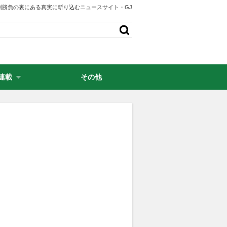
剣勝負の裏にある真実に斬り込むニュースサイト・GJ
連載
その他
・