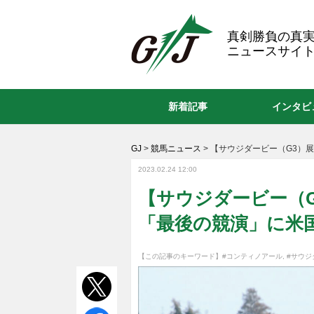
GJ
真剣勝負の真
ニュースサイト
新着記事
インタビ
GJ
>
競馬ニュース
>
【サウジダービー（G3）展
2023.02.24 12:00
【サウジダービー（G
「最後の競演」に米国
【この記事のキーワード】
#コンティノアール
,
#サウジ