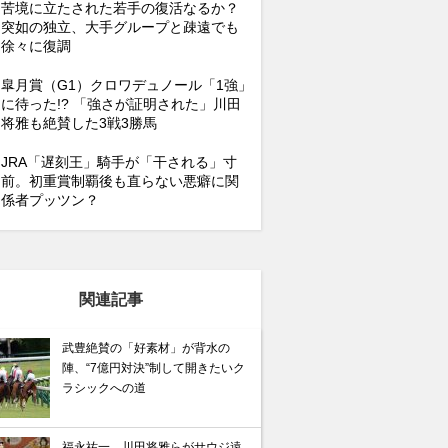
苦境に立たされた若手の復活なるか？
突如の独立、大手グループと疎遠でも
徐々に復調
皐月賞（G1）クロワデュノール「1強」
に待った!? 「強さが証明された」川田
将雅も絶賛した3戦3勝馬
JRA「遅刻王」騎手が「干される」寸
前。初重賞制覇後も直らない悪癖に関
係者プッツン？
関連記事
武豊絶賛の「好素材」が背水の
陣、“7億円対決”制して開きたいク
ラシックへの道
福永祐一、川田将雅らがサウジ遠