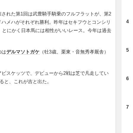
された第1回は武豊騎手騎乗のフルフラットが、第2
メハメハがそれぞれ勝利。昨年はセキフウとコンシリ
、とにかく日本馬には相性がいいレース。今年は過去
のは
デルマソトガケ
（牡3歳、栗東・音無秀孝厩舎）
ビスケッツで、デビューから2戦は芝で凡走してい
じると、これが吉と出た。