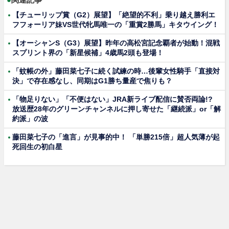
【チューリップ賞（G2）展望】「絶望的不利」乗り越え勝利エ
フフォーリア妹VS世代牝馬唯一の「重賞2勝馬」キタウイング！
【オーシャンS（G3）展望】昨年の高松宮記念覇者が始動！混戦
スプリント界の「新星候補」4歳馬2頭も登場！
「蚊帳の外」藤田菜七子に続く試練の時…後輩女性騎手「直接対
決」で存在感なし、同期はG1勝ち量産で焦りも？
「物足りない」「不便はない」JRA新ライブ配信に賛否両論!?
放送歴28年のグリーンチャンネルに押し寄せた「継続派」or「解
約派」の波
藤田菜七子の「進言」が見事的中！ 「単勝215倍」超人気薄が起
死回生の初白星