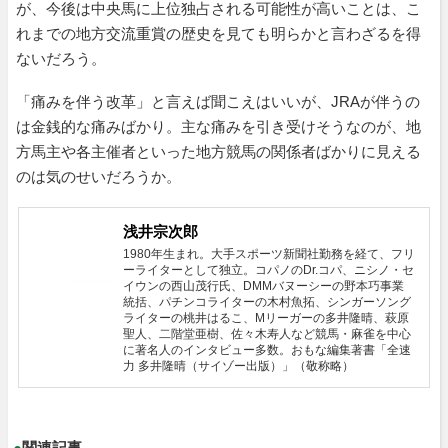
が、今後は中央馬に上位独占される可能性が高いことは、こ
れまでの地方交流重賞の歴史を見ても明らかと言わざるを得
ないだろう。
「痛みを伴う改革」と言えば聞こえはいいが、JRAが伴うの
は金銭的な痛みばかり。主な痛みを引き受けそうなのが、地
方馬主や各主催者といった地方競馬の関係者ばかりに見える
のは気のせいだろうか。
浅井宗次郎
1980年生まれ。大手スポーツ新聞社勤務を経て、フリ
ーライターとして独立。コパノのDr.コパ、ニシノ・セ
イウンの西山茂行氏、DMMバヌーシーの野本巧事業
統括、パチンコライターの木村魚拓、シンガーソング
ライターの桃井はるこ、Mリーガーの多井隆晴、萩原
聖人、二階堂亜樹、佐々木寿人など競馬・麻雀を中心
に著名人のインタビュー多数。おもな編集著書「全速
力 多井隆晴（サイゾー出版）」（敬称略）
●
関連記事