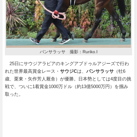
パンサラッサ 撮影：Ruriko.I
25日にサウジアラビアのキングアブドゥルアジーズで行わ
れた世界最高賞金レース・
サウジC
は、
パンサラッサ
（牡6
歳、栗東・矢作芳人厩舎）が優勝。日本勢としては4度目の挑
戦で、ついに1着賞金1000万ドル（約13億5000万円）を掴み
取った。