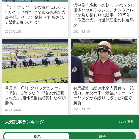
浜中俊「哀愁」の1年。かつての
「シャフリヤールの激走はわかっ
相棒ソウルラッシュ、ナムラクレ
ていた」本物だけが知る有馬記念
アが乗り替わりで結果…2025年
裏事情。そして“金杯”で再現され
「希望の光」は世代屈指の快速馬
る波乱の結末とは？
か
2025.01.02
2024.12.30
皐月賞（G1）クロワデュノール
有馬記念に続き東京大賞典も「記
「1強」に待った!? 「強さが証明
憶力」が決め手…最強フォーエバ
された」川田将雅も絶賛した3戦3
ーヤングから絞りに絞った2点で
勝馬
勝負！
2024.12.27
2024.12.29
人気記事ランキング
17:30更新
競馬
総合