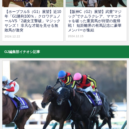
【ホープフルS（G1）展望】近10
【阪神C（G2）展望】武豊“マジ
年「G1勝利100％」クロワデュノ
ック”でナムラクレア、ママコチ
ールVS「2歳女王撃破」マジック
ャを破った重賞馬が待望の復帰
サンズ！ 非凡な才能を見せる無
戦！ 短距離界の有馬記念に豪華
敗馬が激突
メンバーが集結
2024.12.15
2024.12.22
GJ編集部イチオシ記事