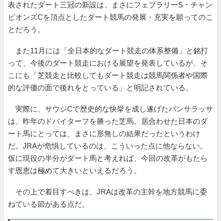
表されたダート三冠の新設は、まさにフェブラリーS・チャン
ピオンズCを頂点としたダート競馬の発展・充実を願ってのこ
とだろう。
また11月には「全日本的なダート競走の体系整備」と銘打
って、今後のダート競走における展望を発表しているが、そ
こにも「芝競走と比較してもダート競走は競馬関係者や国際
的な評価の面で後れをとっている」と明記されている。
実際に、サウジCで歴史的な快挙を成し遂げたパンサラッサ
は、昨年のドバイターフを勝った芝馬。居合わせた日本のダ
ート馬にとっては、まさに形無しの結果だったというわけ
だ。JRAが危惧しているのは、こういった点に他ならない。
仮に現役の半分がダート馬と考えれば、今回の改革がもたら
す恩恵は極めて大きいといえるだろう。
その上で着目すべきは、JRAは改革の主幹を地方競馬に委
ねている節がある点だ。