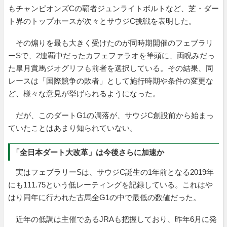
もチャンピオンズCの覇者ジュンライトボルトなど、芝・ダー
ト界のトップホースが次々とサウジC挑戦を表明した。
その煽りを最も大きく受けたのが同時期開催のフェブラリ
ーSで、2連覇中だったカフェファラオを筆頭に、両睨みだっ
た皐月賞馬ジオグリフも前者を選択している。その結果、同
レースは「国際競争の敗者」として施行時期や条件の変更な
ど、様々な意見が挙げられるようになった。
だが、このダートG1の凋落が、サウジC創設前から始まっ
ていたことはあまり知られていない。
「全日本ダート大改革」は今後さらに加速か
実はフェブラリーSは、サウジC誕生の1年前となる2019年
にも111.75という低レーティングを記録している。これはや
はり同年に行われた古馬全G1の中で最低の数値だった。
近年の低調は主催であるJRAも把握しており、昨年6月に発