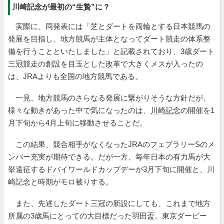
川崎記念が最初の“生贄”に？
実際に、同発表には「芝とダートを両輪とする日本競馬の
発展を目指し、地方競馬が主体となってダート競走の体系整
備を行うことといたしました」と記載されており、3歳ダート
三冠競走の創設を目玉とした改革で大きくメスが入ったの
は、JRAよりも全国の地方競馬である。
一見、地方競馬のさらなる発展に繋がりそうな方針だが、
様々な動きがあった中で気になったのは、
川崎記念
の開催を1
月下旬から4月上旬に移動させることだ。
この結果、競合相手がなくなったJRAのフェブラリーSのメ
ンバー充実が期待できる。だが一方、毎年日本の有力馬が大
挙遠征するドバイワールドカップデーが3月下旬に開催と、川
崎記念と時期がモロ被りする。
また、先述したダート三冠の新設にしても、これまで地方
所属の3歳馬にとっての大目標だった羽田盃、東京ダービー