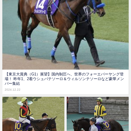
【東京大賞典（G1）展望】国内制圧へ、世界のフォーエバーヤング登
場！ 昨年1、2着ウシュバテソーロ＆ウィルソンテソーロなど豪華メン
バー集結
2024.12.22