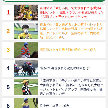
岩田望来「素行不良」で追放されても重賞4
勝目ゲット！ 減量トラブルや夜遊び発覚した
「問題児」が干されなかったワケ
横山和生「美人過ぎる」あの有名バレットと
結婚していた。当時は競馬ファンの間でも話
題、タイトルホルダー活躍の裏に「内助の
功」効果バッチリ
憶測飛び交う角田大河の函館コース侵入
“金杯”で再現される波乱の結末とは？
「素行不良」で干された若手の更生に関西の
大御所が名乗り！ 福永祐一を担当した大物エ
ージェントもバックアップ…関係者から「優
遇され過ぎ」の声
浜中俊「哀愁」の1年