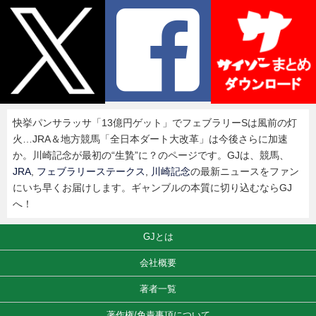
快挙パンサラッサ「13億円ゲット」でフェブラリーSは風前の灯
火…JRA＆地方競馬「全日本ダート大改革」は今後さらに加速
か。川崎記念が最初の“生贄”に？のページです。GJは、競馬、
JRA
,
フェブラリーステークス
,
川崎記念
の最新ニュースをファン
にいち早くお届けします。ギャンブルの本質に切り込むならGJ
へ！
GJとは
会社概要
著者一覧
著作権/免責事項について