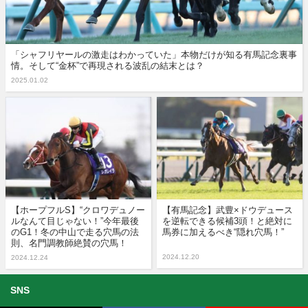
「シャフリヤールの激走はわかっていた」本物だけが知る有馬記念裏事
情。そして“金杯”で再現される波乱の結末とは？
2025.01.02
【ホープフルS】“クロワデュノー
【有馬記念】武豊×ドウデュース
ルなんて目じゃない！”今年最後
を逆転できる候補3頭！と絶対に
のG1！冬の中山で走る穴馬の法
馬券に加えるべき“隠れ穴馬！”
則、名門調教師絶賛の穴馬！
2024.12.20
2024.12.24
SNS