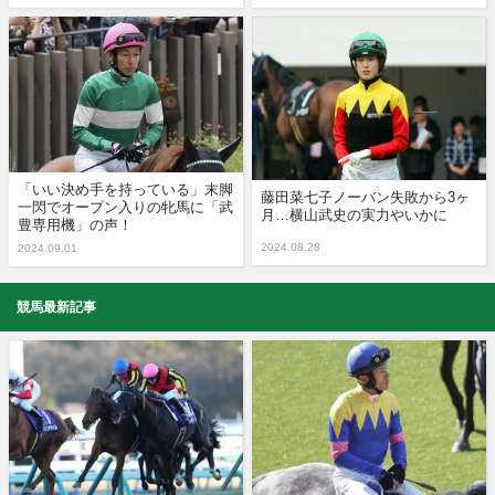
「いい決め手を持っている」末脚
藤田菜七子ノーバン失敗から3ヶ
一閃でオープン入りの牝馬に「武
月…横山武史の実力やいかに
豊専用機」の声！
2024.08.28
2024.09.01
競馬最新記事