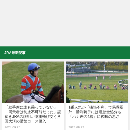
JRA最新記事
「助手席に誰も乗っていない」
1番人気が「痛恨不利」で馬券圏
「同乗者は制止不可能だった」謎
外…勝利騎手には過怠金処分も
多きJRAの説明…憶測飛び交う角
「ハナ差の4着」に後味の悪さ
田大河の函館コース侵入
2024.09.25
2024.09.23