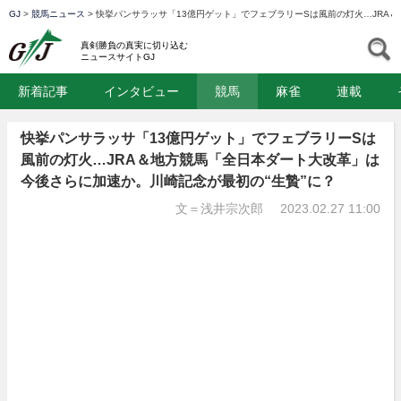
GJ
>
競馬ニュース
>
快挙パンサラッサ「13億円ゲット」でフェブラリーSは風前の灯火…JRA
GJ
S
真剣勝負の真実に切り込む
ニュースサイトGJ
新着記事
インタビュー
競馬
麻雀
連載
快挙パンサラッサ「13億円ゲット」でフェブラリーSは
風前の灯火…JRA＆地方競馬「全日本ダート大改革」は
今後さらに加速か。川崎記念が最初の“生贄”に？
文＝浅井宗次郎
2023.02.27 11:00