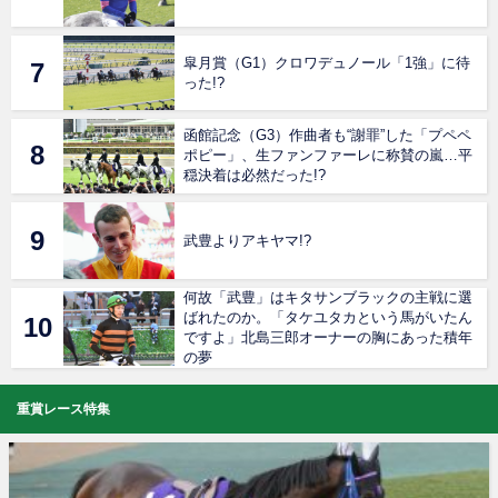
皐月賞（G1）クロワデュノール「1強」に待
った!?
函館記念（G3）作曲者も“謝罪”した「プペペ
ポピー」、生ファンファーレに称賛の嵐…平
穏決着は必然だった!?
武豊よりアキヤマ!?
何故「武豊」はキタサンブラックの主戦に選
ばれたのか。「タケユタカという馬がいたん
ですよ」北島三郎オーナーの胸にあった積年
の夢
重賞レース特集