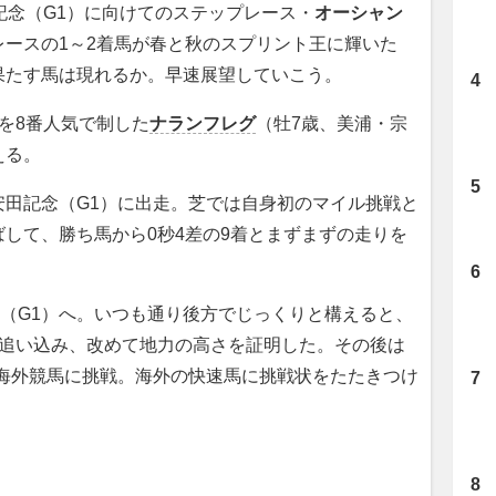
記念（G1）に向けてのステップレース・
オーシャン
レースの1～2着馬が春と秋のスプリント王に輝いた
果たす馬は現れるか。早速展望していこう。
を8番人気で制した
ナランフレグ
（牡7歳、美浦・宗
える。
田記念（G1）に出走。芝では自身初のマイル挑戦と
して、勝ち馬から0秒4差の9着とまずまずの走りを
（G1）へ。いつも通り後方でじっくりと構えると、
に追い込み、改めて地力の高さを証明した。その後は
の海外競馬に挑戦。海外の快速馬に挑戦状をたたきつけ