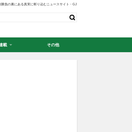
剣勝負の裏にある真実に斬り込むニュースサイト・GJ
連載
その他
・