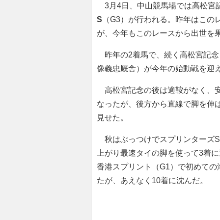
3月4日、中山競馬場では高松宮
S
（G3）が行われる。昨年はこの
が、今年もこのレースから出世を
昨年の2着馬で、続く高松宮記念
像義忠厩舎）が今年の始動戦を迎
高松宮記念の後は適鞍がなく、安
なったが、後方から直線で脚を伸ば
見せた。
秋はぶっつけでスプリンターズS
上がり最速タイの脚を使って3着
香港スプリント（G1）で初めて
たが、あえなく10着に沈んだ。