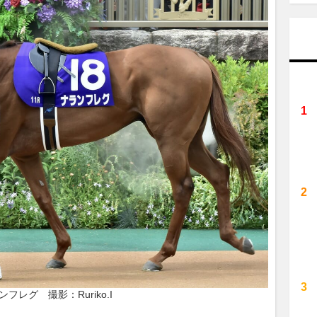
ンフレグ　撮影：Ruriko.I