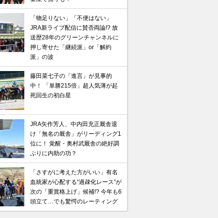
「物足りない」「不便はない」
JRA新ライブ配信に賛否両論!? 放
送歴28年のグリーンチャンネルに
押し寄せた「継続派」or「解約
派」の波
藤田菜七子の「進言」が見事的
中！ 「単勝215倍」超人気薄が起
死回生の初白星
JRA矢作芳人、中内田充正厩舎退
け「無名の厩舎」がリーディング1
位に！ 覚醒・奥村武厩舎の絶好調
ぶりに内助の功？
「さすがに考えた方がいい」有名
血統家が心配する“過疎化レース”が
次の「重賞格上げ」候補!? 今年も6
頭立て…でも驚愕のレーティング