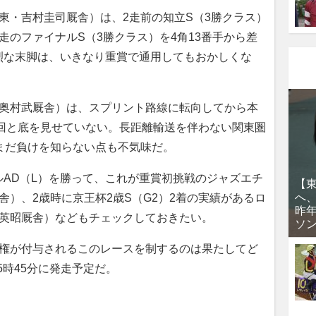
東・吉村圭司厩舎）は、2走前の知立S（3勝クラス）
走のファイナルS（3勝クラス）を4角13番手から差
烈な末脚は、いきなり重賞で通用してもおかしくな
奥村武厩舎）は、スプリント路線に転向してから本
1回と底を見せていない。長距離輸送を伴わない関東圏
まだ負けを知らない点も不気味だ。
AD（L）を勝って、これが重賞初挑戦のジャズエチ
【
へ
舎）、2歳時に京王杯2歳S（G2）2着の実績があるロ
昨
原英昭厩舎）などもチェックしておきたい。
ソ
権が付与されるこのレースを制するのは果たしてど
5時45分に発走予定だ。