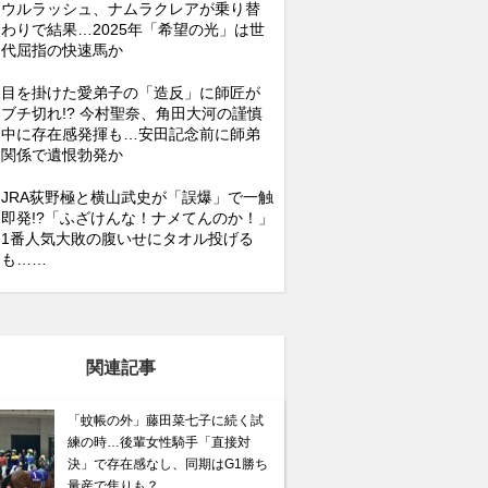
ウルラッシュ、ナムラクレアが乗り替
わりで結果…2025年「希望の光」は世
代屈指の快速馬か
目を掛けた愛弟子の「造反」に師匠が
ブチ切れ!? 今村聖奈、角田大河の謹慎
中に存在感発揮も…安田記念前に師弟
関係で遺恨勃発か
JRA荻野極と横山武史が「誤爆」で一触
即発!?「ふざけんな！ナメてんのか！」
1番人気大敗の腹いせにタオル投げる
も……
関連記事
「蚊帳の外」藤田菜七子に続く試
練の時…後輩女性騎手「直接対
決」で存在感なし、同期はG1勝ち
量産で焦りも？