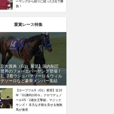
ーヤングから絞りに絞った2点で勝
負！
重賞レース特集
東京大賞典（G1）展望】国内制圧
、世界のフォーエバーヤング登場！
年1、2着ウシュバテソーロ＆ウィル
ンテソーロなど豪華メンバー集結
【ホープフルS（G1）展望】近10
年「G1勝利100％」クロワデュノ
ールVS「2歳女王撃破」マジック
サンズ！ 非凡な才能を見せる無敗
馬が激突