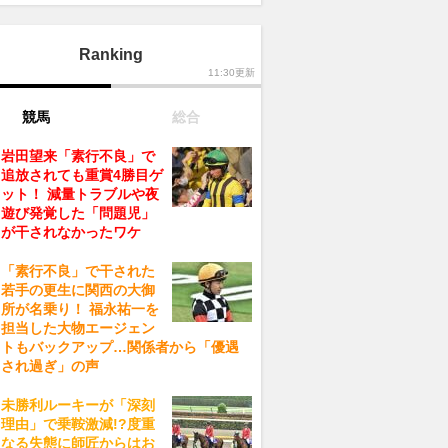
Ranking
11:30更新
競馬
総合
岩田望来「素行不良」で
追放されても重賞4勝目ゲ
ット！ 減量トラブルや夜
遊び発覚した「問題児」
が干されなかったワケ
「素行不良」で干された
若手の更生に関西の大御
所が名乗り！ 福永祐一を
担当した大物エージェン
トもバックアップ…関係者から「優遇
され過ぎ」の声
未勝利ルーキーが「深刻
理由」で乗鞍激減!?度重
なる失態に師匠からはお