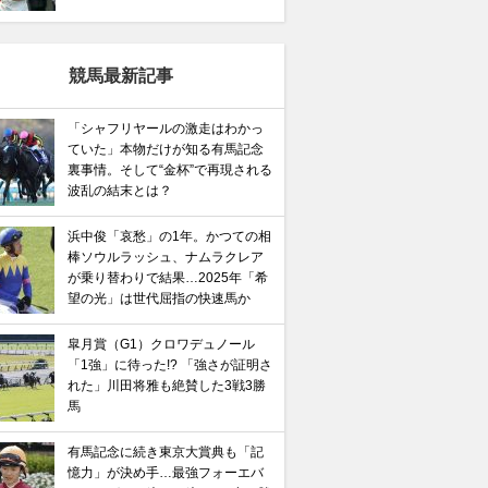
競馬最新記事
「シャフリヤールの激走はわかっ
ていた」本物だけが知る有馬記念
裏事情。そして“金杯”で再現される
波乱の結末とは？
浜中俊「哀愁」の1年。かつての相
棒ソウルラッシュ、ナムラクレア
が乗り替わりで結果…2025年「希
望の光」は世代屈指の快速馬か
皐月賞（G1）クロワデュノール
「1強」に待った!? 「強さが証明さ
れた」川田将雅も絶賛した3戦3勝
馬
有馬記念に続き東京大賞典も「記
憶力」が決め手…最強フォーエバ