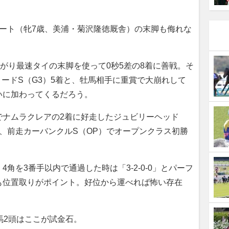
ート（牝7歳、美浦・菊沢隆徳厩舎）の末脚も侮れな
がり最速タイの末脚を使って0秒5差の8着に善戦。そ
ロードS（G3）5着と、牡馬相手に重賞で大崩れして
いに加わってくるだろう。
でナムラクレアの2着に好走したジュビリーヘッド
、前走カーバンクルS（OP）でオープンクラス初勝
を3番手以内で通過した時は「3-2-0-0」とパーフ
も位置取りがポイント。好位から運べれば怖い存在
馬2頭はここが試金石。