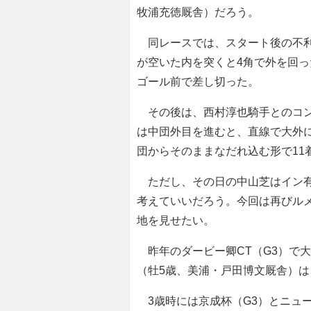
牧浦充徳厩舎）だろう。
同レースでは、スタート後の不利
が空いた内を突くと4角で外を回
ゴール前で差し切った。
その後は、西村淳也騎手とのコン
は中団外目を進むと、直線で大外
団からそのままなだれ込む形で11
ただし、その日の中山芝はイン有
考えていいだろう。今回は再びル
地を見せたい。
昨年のダービー卿CT（G3）で
（牡5歳、美浦・戸田博文厩舎）
3歳時には京成杯（G3）とニュー