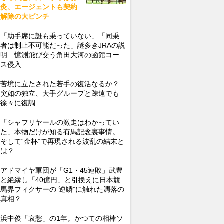
灸、エージェントも契約
解除の大ピンチ
「助手席に誰も乗っていない」「同乗
者は制止不可能だった」謎多きJRAの説
明…憶測飛び交う角田大河の函館コー
ス侵入
苦境に立たされた若手の復活なるか？
突如の独立、大手グループと疎遠でも
徐々に復調
「シャフリヤールの激走はわかってい
た」本物だけが知る有馬記念裏事情。
そして“金杯”で再現される波乱の結末と
は？
アドマイヤ軍団が「G1・45連敗」武豊
と絶縁し「40億円」と引換えに日本競
馬界フィクサーの”逆鱗”に触れた凋落の
真相？
浜中俊「哀愁」の1年。かつての相棒ソ