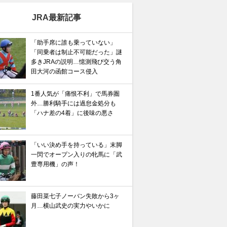
JRA最新記事
「助手席に誰も乗っていない」
「同乗者は制止不可能だった」謎
多きJRAの説明…憶測飛び交う角
田大河の函館コース侵入
1番人気が「痛恨不利」で馬券圏
外…勝利騎手には過怠金処分も
「ハナ差の4着」に後味の悪さ
「いい決め手を持っている」末脚
一閃でオープン入りの牝馬に「武
豊専用機」の声！
藤田菜七子ノーバン失敗から3ヶ
月…横山武史の実力やいかに