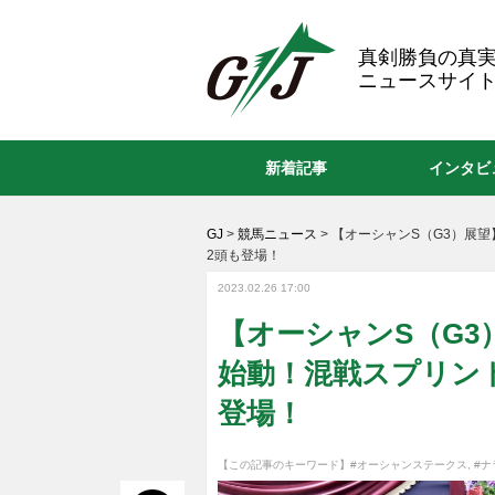
GJ
真剣勝負の真
ニュースサイト
新着記事
インタビ
GJ
>
競馬ニュース
>
【オーシャンS（G3）展
2頭も登場！
2023.02.26 17:00
【オーシャンS（G
始動！混戦スプリン
登場！
【この記事のキーワード】
#オーシャンステークス
,
#ナ