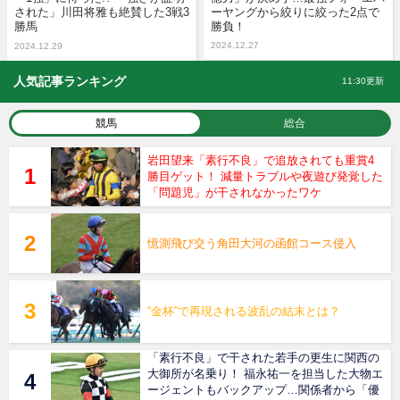
された」川田将雅も絶賛した3戦3
ーヤングから絞りに絞った2点で
勝馬
勝負！
2024.12.27
2024.12.29
人気記事ランキング
11:30更新
競馬
総合
岩田望来「素行不良」で追放されても重賞4
勝目ゲット！ 減量トラブルや夜遊び発覚した
「問題児」が干されなかったワケ
憶測飛び交う角田大河の函館コース侵入
“金杯”で再現される波乱の結末とは？
「素行不良」で干された若手の更生に関西の
大御所が名乗り！ 福永祐一を担当した大物エ
ージェントもバックアップ…関係者から「優