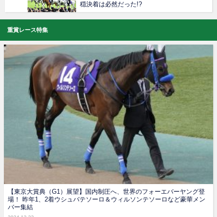
穏決着は必然だった!?
重賞レース特集
【東京大賞典（G1）展望】国内制圧へ、世界のフォーエバーヤング登
場！ 昨年1、2着ウシュバテソーロ＆ウィルソンテソーロなど豪華メン
バー集結