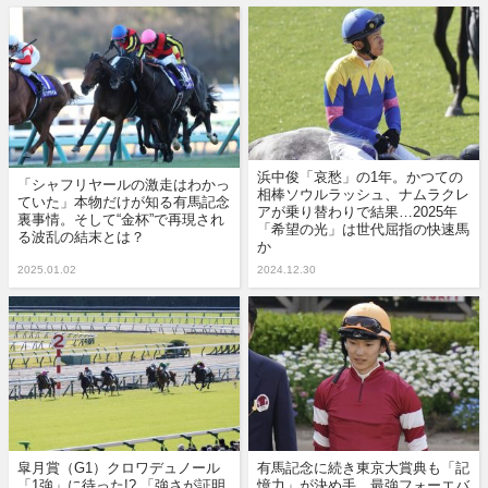
浜中俊「哀愁」の1年。かつての
「シャフリヤールの激走はわかっ
相棒ソウルラッシュ、ナムラクレ
ていた」本物だけが知る有馬記念
アが乗り替わりで結果…2025年
裏事情。そして“金杯”で再現され
「希望の光」は世代屈指の快速馬
る波乱の結末とは？
か
2025.01.02
2024.12.30
皐月賞（G1）クロワデュノール
有馬記念に続き東京大賞典も「記
「1強」に待った!? 「強さが証明
憶力」が決め手…最強フォーエバ