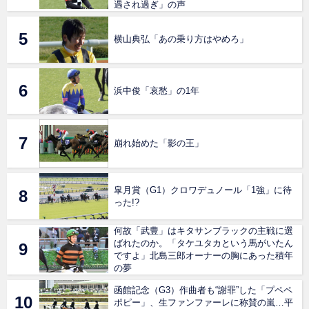
遇され過ぎ」の声
横山典弘「あの乗り方はやめろ」
浜中俊「哀愁」の1年
崩れ始めた「影の王」
皐月賞（G1）クロワデュノール「1強」に待
った!?
何故「武豊」はキタサンブラックの主戦に選
ばれたのか。「タケユタカという馬がいたん
ですよ」北島三郎オーナーの胸にあった積年
の夢
函館記念（G3）作曲者も“謝罪”した「プペペ
ポピー」、生ファンファーレに称賛の嵐…平