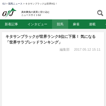
GJ
>
競馬ニュース
>
キタサンブラックは世界8位！
GJ
S
真剣勝負の真実に切り込む
ニュースサイトGJ
新着記事
インタビュー
競馬
麻雀
連載
キタサンブラックが世界ランク8位に下落！ 気になる
「世界サラブレッドランキング」
編集部
2017.05.12 15:11