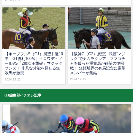
2024.12.22
【ホープフルS（G1）展望】近10
【阪神C（G2）展望】武豊“マジ
年「G1勝利100％」クロワデュノ
ック”でナムラクレア、ママコチ
ールVS「2歳女王撃破」マジック
ャを破った重賞馬が待望の復帰
サンズ！ 非凡な才能を見せる無
戦！ 短距離界の有馬記念に豪華
敗馬が激突
メンバーが集結
2024.12.15
2024.12.22
GJ編集部イチオシ記事