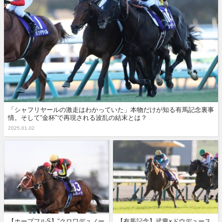
「シャフリヤールの激走はわかっていた」本物だけが知る有馬記念裏事
情。そして“金杯”で再現される波乱の結末とは？
2025.01.02
【ホープフルS】“クロワデュノー
【有馬記念】武豊×ドウデュース