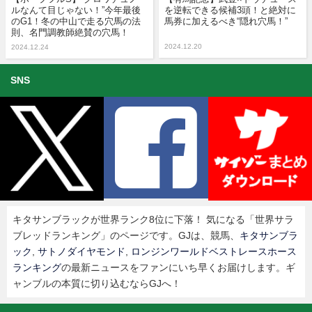
ルなんて目じゃない！”今年最後
を逆転できる候補3頭！と絶対に
のG1！冬の中山で走る穴馬の法
馬券に加えるべき“隠れ穴馬！”
則、名門調教師絶賛の穴馬！
2024.12.20
2024.12.24
SNS
キタサンブラックが世界ランク8位に下落！ 気になる「世界サラ
ブレッドランキング」のページです。GJは、競馬、
キタサンブラ
ック
,
サトノダイヤモンド
,
ロンジンワールドベストレースホース
ランキング
の最新ニュースをファンにいち早くお届けします。ギ
ャンブルの本質に切り込むならGJへ！