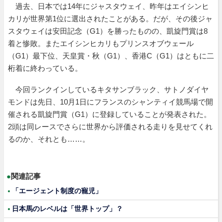
過去、日本では14年にジャスタウェイ、昨年はエイシンヒ
カリが世界第1位に選出されたことがある。だが、その後ジャ
スタウェイは安田記念（G1）を勝ったものの、凱旋門賞は8
着と惨敗。またエイシンヒカリもプリンスオブウェール
（G1）最下位、天皇賞・秋（G1）、香港C（G1）はともに二
桁着に終わっている。
今回ランクインしているキタサンブラック、サトノダイヤ
モンドは先日、10月1日にフランスのシャンティイ競馬場で開
催される凱旋門賞（G1）に登録していることが発表された。
2頭は同レースでさらに世界から評価される走りを見せてくれ
るのか、それとも……。
●
関連記事
「エージェント制度の寵児」
日本馬のレベルは「世界トップ」？