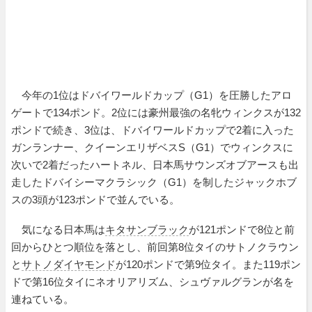
今年の1位はドバイワールドカップ（G1）を圧勝したアロ
ゲートで134ポンド。2位には豪州最強の名牝ウィンクスが132
ポンドで続き、3位は、ドバイワールドカップで2着に入った
ガンランナー、クイーンエリザベスS（G1）でウィンクスに
次いで2着だったハートネル、日本馬サウンズオブアースも出
走したドバイシーマクラシック（G1）を制したジャックホブ
スの3頭が123ポンドで並んでいる。
気になる日本馬は
キタサンブラック
が121ポンドで8位と前
回からひとつ順位を落とし、前回第8位タイのサトノクラウン
と
サトノダイヤモンド
が120ポンドで第9位タイ。また119ポン
ドで第16位タイにネオリアリズム、シュヴァルグランが名を
連ねている。