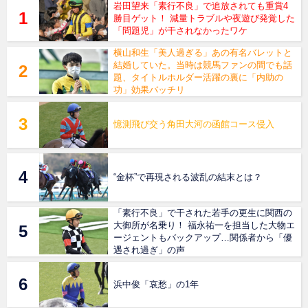
岩田望来「素行不良」で追放されても重賞4
勝目ゲット！ 減量トラブルや夜遊び発覚した
「問題児」が干されなかったワケ
横山和生「美人過ぎる」あの有名バレットと
結婚していた。当時は競馬ファンの間でも話
題、タイトルホルダー活躍の裏に「内助の
功」効果バッチリ
憶測飛び交う角田大河の函館コース侵入
“金杯”で再現される波乱の結末とは？
「素行不良」で干された若手の更生に関西の
大御所が名乗り！ 福永祐一を担当した大物エ
ージェントもバックアップ…関係者から「優
遇され過ぎ」の声
浜中俊「哀愁」の1年