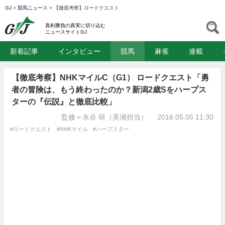
GJ
>
競馬ニュース
>
【徹底考察】ロードクエスト
GJ
S
真剣勝負の真実に切り込む
ニュースサイトGJ
新着記事
インタビュー
競馬
麻雀
連載
【徹底考察】NHKマイルC（G1） ロードクエスト「勇
者の冒険は、もう終わったのか？新潟2歳Sをハープス
ターの『伝説』と徹底比較」
監修＝永谷 研（美浦担当）
2016.05.05 11:30
#ロードクエスト
#NHKマイル
#ハープスター