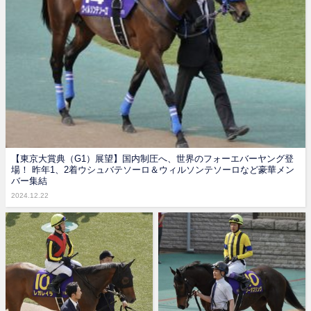
【東京大賞典（G1）展望】国内制圧へ、世界のフォーエバーヤング登
場！ 昨年1、2着ウシュバテソーロ＆ウィルソンテソーロなど豪華メン
バー集結
2024.12.22