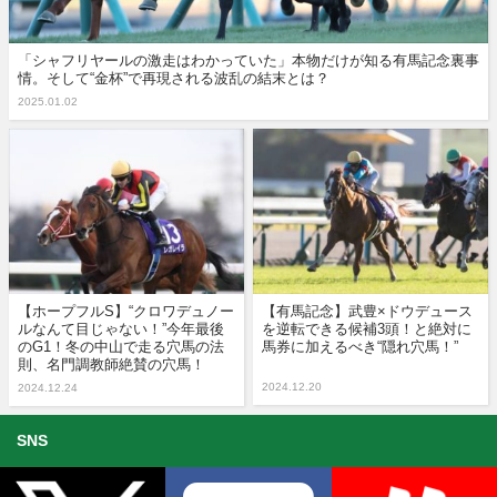
「シャフリヤールの激走はわかっていた」本物だけが知る有馬記念裏事
情。そして“金杯”で再現される波乱の結末とは？
2025.01.02
【ホープフルS】“クロワデュノー
【有馬記念】武豊×ドウデュース
ルなんて目じゃない！”今年最後
を逆転できる候補3頭！と絶対に
のG1！冬の中山で走る穴馬の法
馬券に加えるべき“隠れ穴馬！”
則、名門調教師絶賛の穴馬！
2024.12.20
2024.12.24
SNS