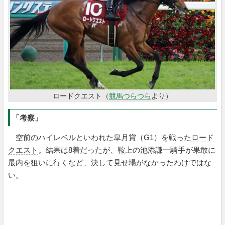
ロードクエスト（
競馬つらつら
より）
「考察」
空前のハイレベルといわれた皐月賞（G1）を戦った
ロード
クエスト
。結果は8着だったが、鞍上の池添謙一騎手が果敢に
最内を狙いに行くなど、決して見せ場がなかったわけではな
い。