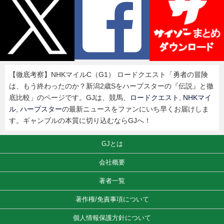
【徹底考察】NHKマイルC（G1） ロードクエスト「勇者の冒険
は、もう終わったのか？新潟2歳Sをハープスターの『伝説』と徹
底比較」のページです。GJは、競馬、
ロードクエスト
,
NHKマイ
ル
,
ハープスター
の最新ニュースをファンにいち早くお届けしま
す。ギャンブルの本質に切り込むならGJへ！
GJとは
会社概要
著者一覧
著作権/免責事項について
個人情報保護方針について