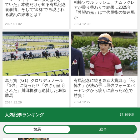
相棒ソウルラッシュ、ナムラクレ
ていた」本物だけが知る有馬記念
アが乗り替わりで結果…2025年
裏事情。そして“金杯”で再現され
「希望の光」は世代屈指の快速馬
る波乱の結末とは？
か
2025.01.02
2024.12.30
皐月賞（G1）クロワデュノール
有馬記念に続き東京大賞典も「記
「1強」に待った!? 「強さが証明
憶力」が決め手…最強フォーエバ
された」川田将雅も絶賛した3戦3
ーヤングから絞りに絞った2点で
勝馬
勝負！
2024.12.27
2024.12.29
人気記事ランキング
17:30更新
競馬
総合