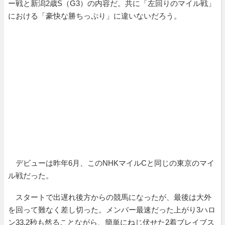
ー戦と新潟2歳S（G3）の内容だ。共に「左回りのマイル戦」
における「豪快な勝ちっぷり」に違いないだろう。
デビューは昨年6月、このNHKマイルCと同じの東京のマイ
ル戦だった。
スタートで出遅れ後方からの競馬になったが、最後は大外
を回って難なく差し切った。メンバー最速だった上がり3ハロ
ン33.2秒も然ることながら、簡単にねじ伏せた2着ブレイブス