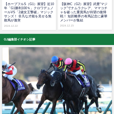
【ホープフルS（G1）展望】近10
【阪神C（G2）展望】武豊“マジ
年「G1勝利100％」クロワデュノ
ック”でナムラクレア、ママコチ
ールVS「2歳女王撃破」マジック
ャを破った重賞馬が待望の復帰
サンズ！ 非凡な才能を見せる無
戦！ 短距離界の有馬記念に豪華
敗馬が激突
メンバーが集結
2024.12.15
2024.12.22
GJ編集部イチオシ記事