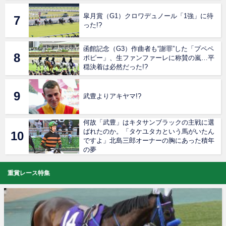
皐月賞（G1）クロワデュノール「1強」に待
った!?
函館記念（G3）作曲者も“謝罪”した「プペペ
ポピー」、生ファンファーレに称賛の嵐…平
穏決着は必然だった!?
武豊よりアキヤマ!?
何故「武豊」はキタサンブラックの主戦に選
ばれたのか。「タケユタカという馬がいたん
ですよ」北島三郎オーナーの胸にあった積年
の夢
重賞レース特集