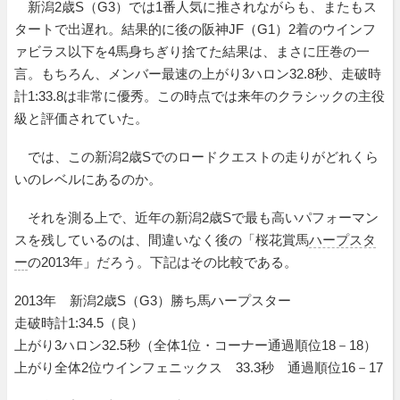
新潟2歳S（G3）では1番人気に推されながらも、またもス
タートで出遅れ。結果的に後の阪神JF（G1）2着のウインフ
ァビラス以下を4馬身ちぎり捨てた結果は、まさに圧巻の一
言。もちろん、メンバー最速の上がり3ハロン32.8秒、走破時
計1:33.8は非常に優秀。この時点では来年のクラシックの主役
級と評価されていた。
では、この新潟2歳Sでのロードクエストの走りがどれくら
いのレベルにあるのか。
それを測る上で、近年の新潟2歳Sで最も高いパフォーマン
スを残しているのは、間違いなく後の「桜花賞馬
ハープスタ
ー
の2013年」だろう。下記はその比較である。
2013年 新潟2歳S（G3）勝ち馬ハープスター
走破時計1:34.5（良）
上がり3ハロン32.5秒（全体1位・コーナー通過順位18－18）
上がり全体2位ウインフェニックス 33.3秒 通過順位16－17