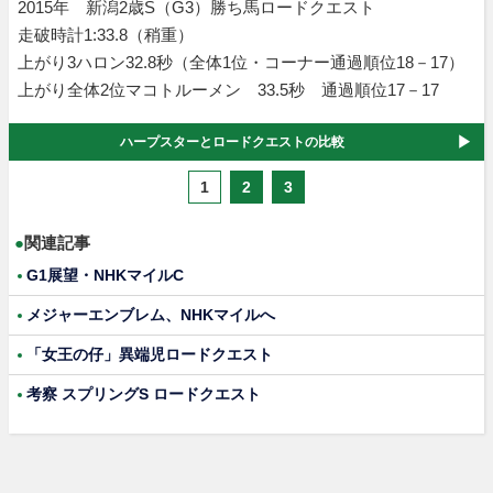
2015年 新潟2歳S（G3）勝ち馬ロードクエスト
走破時計1:33.8（稍重）
上がり3ハロン32.8秒（全体1位・コーナー通過順位18－17）
上がり全体2位マコトルーメン 33.5秒 通過順位17－17
ハープスターとロードクエストの比較
1
2
3
●
関連記事
G1展望・NHKマイルC
メジャーエンブレム、NHKマイルへ
「女王の仔」異端児ロードクエスト
考察 スプリングS ロードクエスト