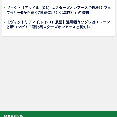
ヴィクトリアマイル（G1）はスターズオンアースで鉄板!? フェ
ブラリーSから続く7連続G1「〇〇馬勝利」の法則
【ヴィクトリアマイル（G1）展望】連覇狙うソダシはD.レーン
と新コンビ！二冠牝馬スターズオンアースと初対決！
競馬最新記事