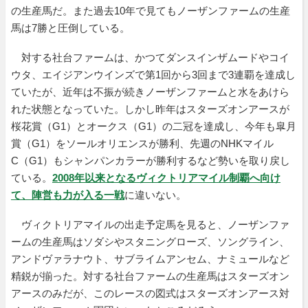
の生産馬だ。また過去10年で見てもノーザンファームの生産
馬は7勝と圧倒している。
対する社台ファームは、かつてダンスインザムードやコイ
ウタ、エイジアンウインズで第1回から3回まで3連覇を達成し
ていたが、近年は不振が続きノーザンファームと水をあけら
れた状態となっていた。しかし昨年はスターズオンアースが
桜花賞（G1）とオークス（G1）の二冠を達成し、今年も皐月
賞（G1）をソールオリエンスが勝利、先週のNHKマイル
C（G1）もシャンパンカラーが勝利するなど勢いを取り戻し
ている。
2008年以来となるヴィクトリアマイル制覇へ向け
て、陣営も力が入る一戦
に違いない。
ヴィクトリアマイルの出走予定馬を見ると、ノーザンファ
ームの生産馬はソダシやスタニングローズ、ソングライン、
アンドヴァラナウト、サブライムアンセム、ナミュールなど
精鋭が揃った。対する社台ファームの生産馬はスターズオン
アースのみだが、このレースの図式はスターズオンアース対