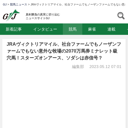
GJ
>
競馬ニュース
>
JRAヴィクトリアマイル、社台ファームでもノーザンファームでもない意外
GJ
S
真剣勝負の真実に切り込む
ニュースサイトGJ
新着記事
インタビュー
競馬
麻雀
連載
JRAヴィクトリアマイル、社台ファームでもノーザンフ
ァームでもない意外な牧場の2070万馬券ミナレット級
穴馬！スターズオンアース、ソダシは赤信号？
編集部
2023.05.12 07:01