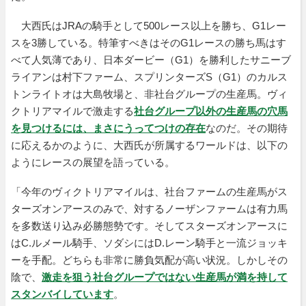
大西氏はJRAの騎手として500レース以上を勝ち、G1レー
スを3勝している。特筆すべきはそのG1レースの勝ち馬はす
べて人気薄であり、日本ダービー（G1）を勝利したサニーブ
ライアンは村下ファーム、スプリンターズS（G1）のカルス
トンライトオは大島牧場と、非社台グループの生産馬。ヴィ
クトリアマイルで激走する
社台グループ以外の生産馬の穴馬
を見つけるには、まさにうってつけの存在
なのだ。その期待
に応えるかのように、大西氏が所属するワールドは、以下の
ようにレースの展望を語っている。
「今年のヴィクトリアマイルは、社台ファームの生産馬がス
ターズオンアースのみで、対するノーザンファームは有力馬
を多数送り込み必勝態勢です。そしてスターズオンアースに
はC.ルメール騎手、ソダシにはD.レーン騎手と一流ジョッキ
ーを手配。どちらも非常に勝負気配が高い状況。しかしその
陰で、
激走を狙う社台グループではない生産馬が満を持して
スタンバイしています
。