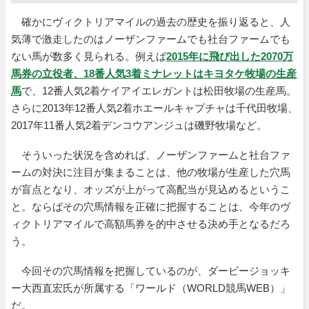
確かにヴィクトリアマイルの過去の歴史を振り返ると、人
気薄で激走したのはノーザンファームでも社台ファームでも
ない馬が数多く見られる。例えば
2015年に飛び出した2070万
馬券の立役者、18番人気3着ミナレットはキヨタケ牧場の生産
馬
で、12番人気2着ケイアイエレガントは松田牧場の生産馬。
さらに2013年12番人気2着ホエールキャプチャは千代田牧場、
2017年11番人気2着デンコウアンジュは磯野牧場など。
そういった状況を含めれば、ノーザンファームと社台ファ
ームの対決に注目が集まることは、他の牧場が生産した穴馬
が盲点となり、オッズが上がって高配当が見込めるというこ
と。ならばその穴馬情報を正確に把握することは、今年のヴ
ィクトリアマイルで高額馬券を的中させる決め手となるだろ
う。
今回その穴馬情報を把握しているのが、ダービージョッキ
ー大西直宏氏が所属する「ワールド（WORLD競馬WEB）」
だ。