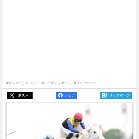
#ヴィクトリアマイル
#ノーザンファーム
#社台ファーム