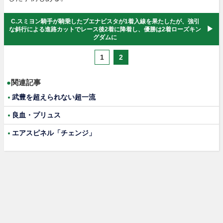
C.スミヨン騎手が騎乗したブエナビスタが1着入線を果たしたが、強引
な斜行による進路カットでレース後2着に降着し、優勝は2着ローズキン
グダムに
1
2
●
関連記事
武豊を超えられない超一流
良血・プリュス
エアスピネル「チェンジ」