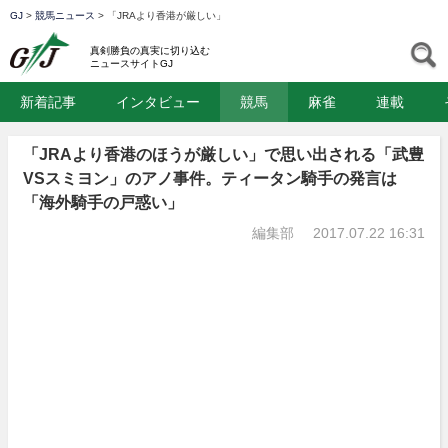
GJ
>
競馬ニュース
>
「JRAより香港が厳しい」
GJ
S
真剣勝負の真実に切り込む
ニュースサイトGJ
新着記事
インタビュー
競馬
麻雀
連載
「JRAより香港のほうが厳しい」で思い出される「武豊
VSスミヨン」のアノ事件。ティータン騎手の発言は
「海外騎手の戸惑い」
編集部
2017.07.22 16:31