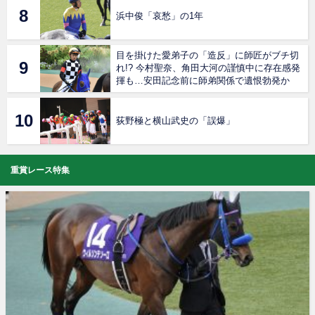
浜中俊「哀愁」の1年
目を掛けた愛弟子の「造反」に師匠がブチ切
れ!? 今村聖奈、角田大河の謹慎中に存在感発
揮も…安田記念前に師弟関係で遺恨勃発か
荻野極と横山武史の「誤爆」
重賞レース特集