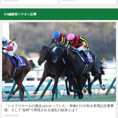
2024.12.22
GJ編集部イチオシ記事
「シャフリヤールの激走はわかっていた」本物だけが知る有馬記念裏事
情。そして“金杯”で再現される波乱の結末とは？
2025.01.02