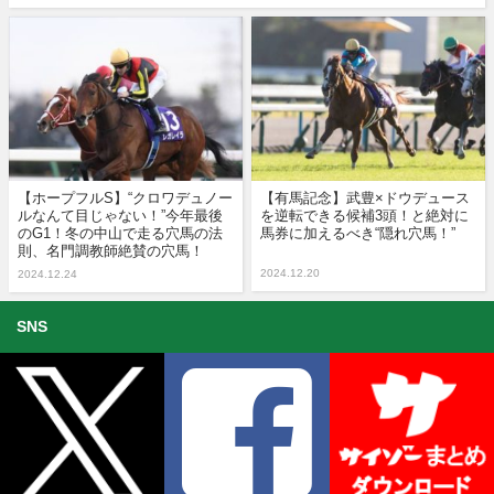
【ホープフルS】“クロワデュノー
【有馬記念】武豊×ドウデュース
ルなんて目じゃない！”今年最後
を逆転できる候補3頭！と絶対に
のG1！冬の中山で走る穴馬の法
馬券に加えるべき“隠れ穴馬！”
則、名門調教師絶賛の穴馬！
2024.12.20
2024.12.24
SNS