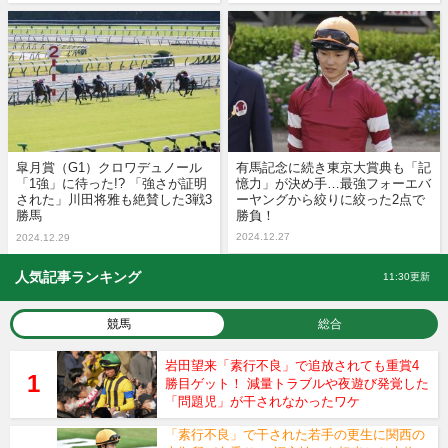
皐月賞（G1）クロワデュノール
有馬記念に続き東京大賞典も「記
「1強」に待った!? 「強さが証明
憶力」が決め手…最強フォーエバ
された」川田将雅も絶賛した3戦3
ーヤングから絞りに絞った2点で
勝馬
勝負！
2024.12.27
2024.12.29
人気記事ランキング
11:30更新
競馬
総合
岩田望来「素行不良」で追放されても重賞4
勝目ゲット！ 減量トラブルや夜遊び発覚した
「問題児」が干されなかったワケ
「素行不良」で干された若手の更生に関西の