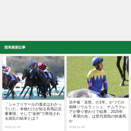
競馬最新記事
浜中俊「哀愁」の1年。かつての
「シャフリヤールの激走はわかっ
相棒ソウルラッシュ、ナムラクレ
ていた」本物だけが知る有馬記念
アが乗り替わりで結果…2025年
裏事情。そして“金杯”で再現され
「希望の光」は世代屈指の快速馬
る波乱の結末とは？
か
2025.01.02
2024.12.30