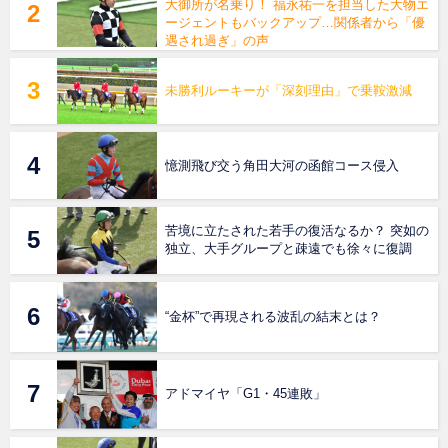
大御所が名乗り！ 福永祐一を担当した大物エ
ージェントもバックアップ…関係者から「優
遇され過ぎ」の声
未勝利ルーキーが「深刻理由」で乗鞍激減
憶測飛び交う角田大河の函館コース侵入
苦境に立たされた若手の復活なるか？ 突如の
独立、大手グループと疎遠でも徐々に復調
“金杯”で再現される波乱の結末とは？
アドマイヤ「G1・45連敗」