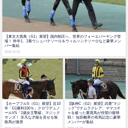
【東京大賞典（G1）展望】国内制圧へ、世界のフォーエバーヤング登
場！ 昨年1、2着ウシュバテソーロ＆ウィルソンテソーロなど豪華メン
バー集結
2024.12.22
【ホープフルS（G1）展望】近10
【阪神C（G2）展望】武豊“マジ
年「G1勝利100％」クロワデュノ
ック”でナムラクレア、ママコチ
ールVS「2歳女王撃破」マジック
ャを破った重賞馬が待望の復帰
サンズ！ 非凡な才能を見せる無
戦！ 短距離界の有馬記念に豪華
敗馬が激突
メンバーが集結
2024.12.15