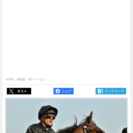
#JRA
#香港
#ティータン