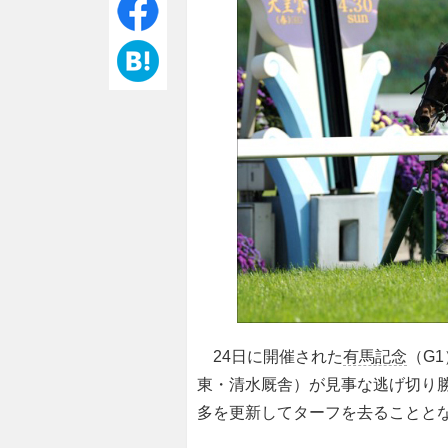
24日に開催された
有馬記念
（G
東・清水厩舎）が見事な逃げ切り勝
多を更新してターフを去ることと