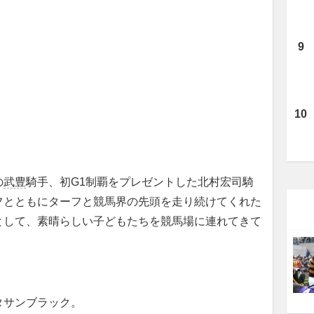
の
武豊
騎手、初G1制覇をプレゼントした北村宏司騎
フとともにターフと競馬界の先頭を走り続けてくれた
として、素晴らしい子どもたちを競馬場に連れてきて
サンブラック。