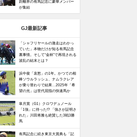
距離界の有馬記念に豪華メンバー
が集結
GJ最新記事
「シャフリヤールの激走はわかっ
ていた」本物だけが知る有馬記念
裏事情。そして“金杯”で再現される
波乱の結末とは？
浜中俊「哀愁」の1年。かつての相
棒ソウルラッシュ、ナムラクレア
が乗り替わりで結果…2025年「希
望の光」は世代屈指の快速馬か
皐月賞（G1）クロワデュノール
「1強」に待った!? 「強さが証明さ
れた」川田将雅も絶賛した3戦3勝
馬
有馬記念に続き東京大賞典も「記