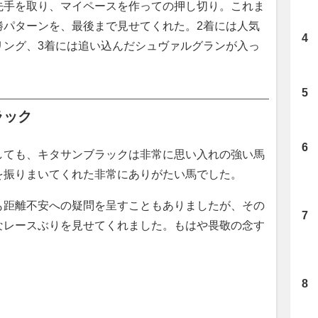
手を取り、マイペースを作っての押し切り。これま
勝パターンを、最後まで見せてくれた。2着には人気
リング、3着には追い込んだシュヴァルグランが入っ
ラック
ても、キタサンブラックは非常に思い入れの強い馬
を振りまいてくれた非常にありがたい馬でした。
距離不安への疑問を呈すこともありましたが、その
なレースぶりを見せてくれました。もはや畏敬の念す