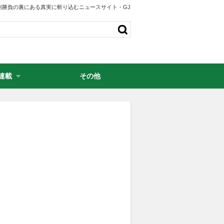
剣勝負の裏にある真実に斬り込むニュースサイト・GJ
連載
その他
・