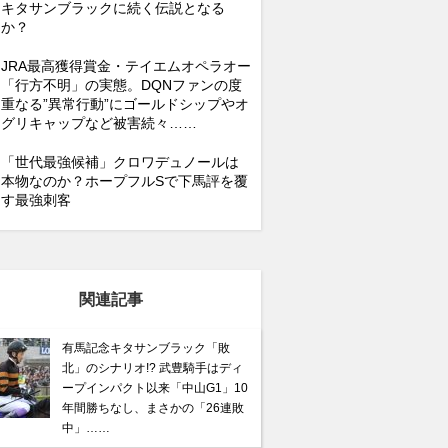
キタサンブラックに続く伝説となる
か？
JRA最高獲得賞金・テイエムオペラオー
「行方不明」の実態。DQNファンの度
重なる”異常行動”にゴールドシップやオ
グリキャップなど被害続々……
「世代最強候補」クロワデュノールは
本物なのか？ホープフルSで下馬評を覆
す最強刺客
関連記事
有馬記念キタサンブラック「敗
北」のシナリオ!? 武豊騎手はディ
ープインパクト以来「中山G1」10
年間勝ちなし、まさかの「26連敗
中」……