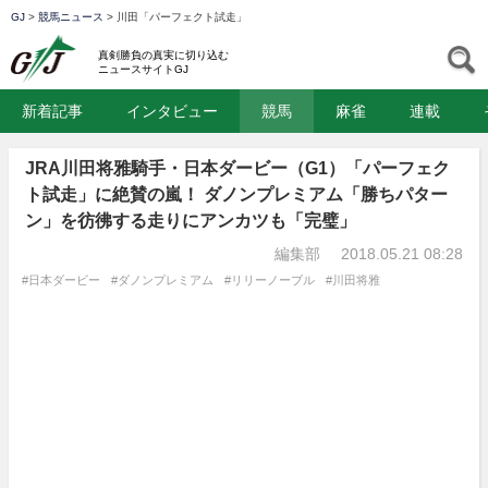
GJ
>
競馬ニュース
>
川田「パーフェクト試走」
GJ
S
真剣勝負の真実に切り込む
ニュースサイトGJ
新着記事
インタビュー
競馬
麻雀
連載
JRA川田将雅騎手・日本ダービー（G1）「パーフェク
ト試走」に絶賛の嵐！ ダノンプレミアム「勝ちパター
ン」を彷彿する走りにアンカツも「完璧」
編集部
2018.05.21 08:28
#日本ダービー
#ダノンプレミアム
#リリーノーブル
#川田将雅