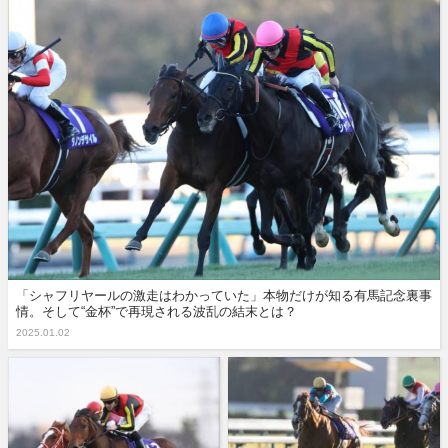
「シャフリヤールの激走はわかっていた」本物だけが知る有馬記念裏事
情。そして“金杯”で再現される波乱の結末とは？
2025.01.02