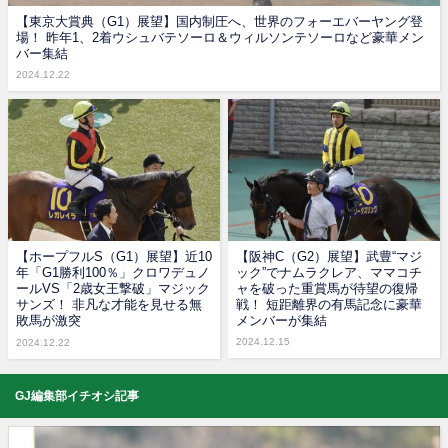
【東京大賞典（G1）展望】国内制圧へ、世界のフォーエバーヤング登
場！ 昨年1、2着ウシュバテソーロ＆ウィルソンテソーロなど豪華メン
バー集結
2024.12.22
【ホープフルS（G1）展望】近10
【阪神C（G2）展望】武豊“マジ
年「G1勝利100％」クロワデュノ
ック”でナムラクレア、ママコチ
ールVS「2歳女王撃破」マジック
ャを破った重賞馬が待望の復帰
サンズ！ 非凡な才能を見せる無
戦！ 短距離界の有馬記念に豪華
敗馬が激突
メンバーが集結
2024.12.15
2024.12.22
GJ編集部イチオシ記事