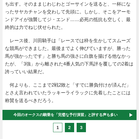
ち出す。そのままじわじわとゴーサインを送ると、一杯にな
ったサヤカチャンを交わして先頭に。しかし、そこをアーモ
ンドアイが強襲してジ・エンド……必死の抵抗も空しく、最
終的は力でねじ伏せられた。
レース後、川田騎手は「レースでは枠を生かしてスムーズ
な競馬ができました。最後までよく伸びていますが、勝った
馬が強かったです」と勝ち馬の強さに白旗を揚げる他なかっ
たが、「3強」から離された4番人気の下馬評を覆しての2着は
誇っていい結果だ。
何よりも、ここまで2戦2敗と「すでに勝負付けが済んだ」
とさえ言われていたラッキーライラックに先着したことには
称賛を送るべきだろう。
今回のオークスの騎乗を「完璧な予行演習」と評する声も多い
1
2
3