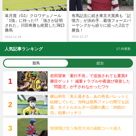
皐月賞（G1）クロワデュノール
有馬記念に続き東京大賞典も「記
「1強」に待った!? 「強さが証明
憶力」が決め手…最強フォーエバ
された」川田将雅も絶賛した3戦3
ーヤングから絞りに絞った2点で
勝馬
勝負！
2024.12.27
2024.12.29
人気記事ランキング
17:30更新
競馬
総合
岩田望来「素行不良」で追放されても重賞4
勝目ゲット！ 減量トラブルや夜遊び発覚した
「問題児」が干されなかったワケ
横山和生「美人過ぎる」あの有名バレットと
結婚していた。当時は競馬ファンの間でも話
題、タイトルホルダー活躍の裏に「内助の
功」効果バッチリ
憶測飛び交う角田大河の函館コース侵入