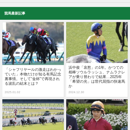
競馬最新記事
浜中俊「哀愁」の1年。かつての
「シャフリヤールの激走はわかっ
相棒ソウルラッシュ、ナムラクレ
ていた」本物だけが知る有馬記念
アが乗り替わりで結果…2025年
裏事情。そして“金杯”で再現され
「希望の光」は世代屈指の快速馬
る波乱の結末とは？
か
2025.01.02
2024.12.30