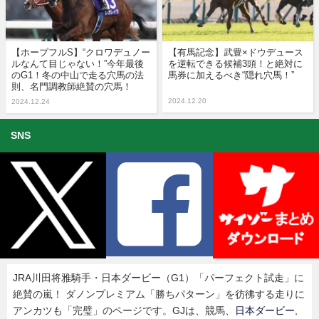
【ホープフルS】“クロワデュノー
【有馬記念】武豊×ドウデュース
ルなんて目じゃない！”今年最後
を逆転できる候補3頭！と絶対に
のG1！冬の中山で走る穴馬の法
馬券に加えるべき“隠れ穴馬！”
則、名門調教師絶賛の穴馬！
2024.12.20
2024.12.24
SNS
JRA川田将雅騎手・日本ダービー（G1）「パーフェクト試走」に
絶賛の嵐！ ダノンプレミアム「勝ちパターン」を彷彿する走りに
アンカツも「完璧」のページです。GJは、競馬、
日本ダービー
,