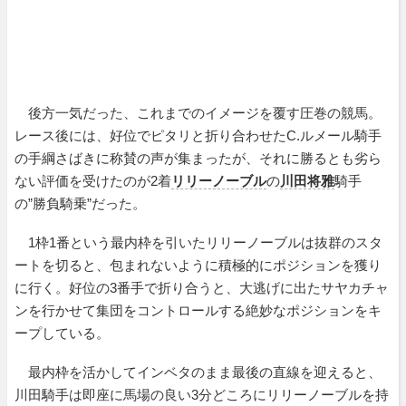
後方一気だった、これまでのイメージを覆す圧巻の競馬。
レース後には、好位でピタリと折り合わせたC.ルメール騎手
の手綱さばきに称賛の声が集まったが、それに勝るとも劣ら
ない評価を受けたのが2着
リリーノーブル
の
川田将雅
騎手
の”勝負騎乗”だった。
1枠1番という最内枠を引いたリリーノーブルは抜群のスタ
ートを切ると、包まれないように積極的にポジションを獲り
に行く。好位の3番手で折り合うと、大逃げに出たサヤカチャ
ンを行かせて集団をコントロールする絶妙なポジションをキ
ープしている。
最内枠を活かしてインベタのまま最後の直線を迎えると、
川田騎手は即座に馬場の良い3分どころにリリーノーブルを持