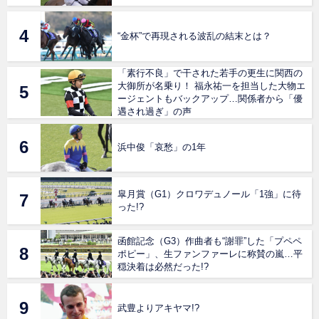
“金杯”で再現される波乱の結末とは？
「素行不良」で干された若手の更生に関西の
大御所が名乗り！ 福永祐一を担当した大物エ
ージェントもバックアップ…関係者から「優
遇され過ぎ」の声
浜中俊「哀愁」の1年
皐月賞（G1）クロワデュノール「1強」に待
った!?
函館記念（G3）作曲者も“謝罪”した「プペペ
ポピー」、生ファンファーレに称賛の嵐…平
穏決着は必然だった!?
武豊よりアキヤマ!?