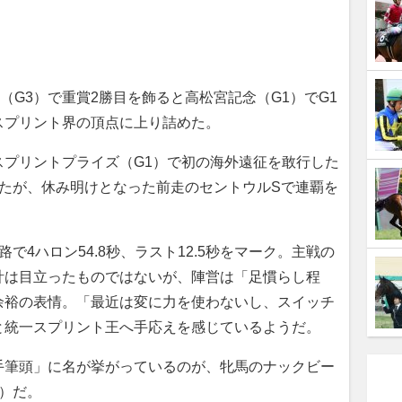
G3）で重賞2勝目を飾ると高松宮記念（G1）でG1
スプリント界の頂点に上り詰めた。
プリントプライズ（G1）で初の海外遠征を敢行した
したが、休み明けとなった前走のセントウルSで連覇を
4ハロン54.8秒、ラスト12.5秒をマーク。主戦の
計は目立ったものではないが、陣営は「足慣らし程
余裕の表情。「最近は変に力を使わないし、スイッチ
と統一スプリント王へ手応えを感じているようだ。
筆頭」に名が挙がっているのが、牝馬のナックビー
）だ。