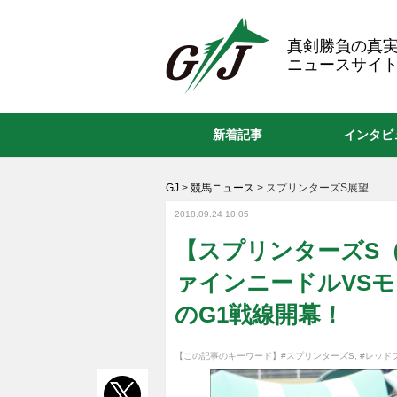
GJ
真剣勝負の真
ニュースサイト
新着記事
インタビ
GJ
>
競馬ニュース
>
スプリンターズS展望
2018.09.24 10:05
【スプリンターズS
ァインニードルVS
のG1戦線開幕！
【この記事のキーワード】
#スプリンターズS
,
#レッド