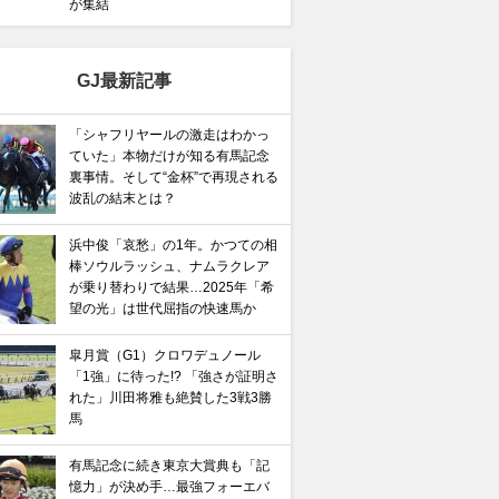
が集結
GJ最新記事
「シャフリヤールの激走はわかっ
ていた」本物だけが知る有馬記念
裏事情。そして“金杯”で再現される
波乱の結末とは？
馬記念】武豊×ドウデュースを逆転できる候補3頭！と絶
“隠れ穴馬！”
浜中俊「哀愁」の1年。かつての相
棒ソウルラッシュ、ナムラクレア
が乗り替わりで結果…2025年「希
望の光」は世代屈指の快速馬か
皐月賞（G1）クロワデュノール
「1強」に待った!? 「強さが証明さ
れた」川田将雅も絶賛した3戦3勝
馬
有馬記念に続き東京大賞典も「記
憶力」が決め手…最強フォーエバ