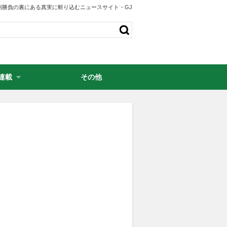
剣勝負の裏にある真実に斬り込むニュースサイト・GJ
連載
その他
・