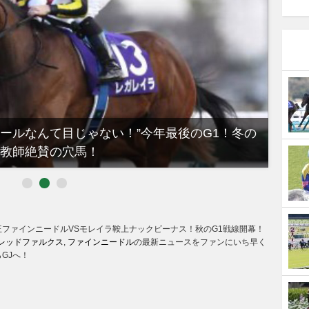
ノールなんて目じゃない！”今年最後のG1！冬の
【有
教師絶賛の穴馬！
るべき
王ファインニードルVSモレイラ鞍上ナックビーナス！秋のG1戦線開幕！
レッドファルクス
,
ファインニードル
の最新ニュースをファンにいち早く
GJへ！