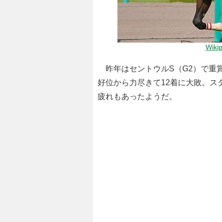
Wiki
昨年はセントウルS（G2）で重
好位から力尽きて12着に大敗。ス
疲れもあったようだ。