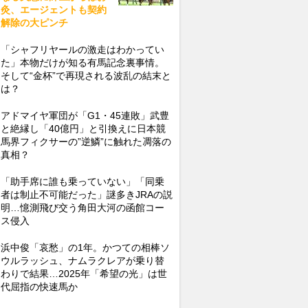
灸、エージェントも契約
解除の大ピンチ
「シャフリヤールの激走はわかってい
た」本物だけが知る有馬記念裏事情。
そして“金杯”で再現される波乱の結末と
は？
アドマイヤ軍団が「G1・45連敗」武豊
と絶縁し「40億円」と引換えに日本競
馬界フィクサーの”逆鱗”に触れた凋落の
真相？
「助手席に誰も乗っていない」「同乗
者は制止不可能だった」謎多きJRAの説
明…憶測飛び交う角田大河の函館コー
ス侵入
浜中俊「哀愁」の1年。かつての相棒ソ
ウルラッシュ、ナムラクレアが乗り替
わりで結果…2025年「希望の光」は世
代屈指の快速馬か