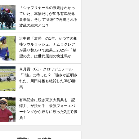
「シャフリヤールの激走はわかっ
ていた」本物だけが知る有馬記念
裏事情。そして“金杯”で再現される
波乱の結末とは？
浜中俊「哀愁」の1年。かつての相
棒ソウルラッシュ、ナムラクレア
が乗り替わりで結果…2025年「希
望の光」は世代屈指の快速馬か
皐月賞（G1）クロワデュノール
「1強」に待った!? 「強さが証明さ
れた」川田将雅も絶賛した3戦3勝
馬
有馬記念に続き東京大賞典も「記
憶力」が決め手…最強フォーエバ
ーヤングから絞りに絞った2点で勝
負！