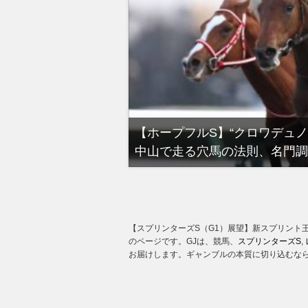
る有馬記念裏事情。そ
【ホープフルS】“クロワデュ
中山で走る穴馬の法則、名門調
【スプリンターズS（G1）展望】新スプリント
のページです。GJは、競馬、
スプリンターズS
,
お届けします。ギャンブルの本質に切り込むなら