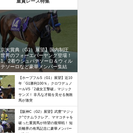
重賞レース特集
東京大賞典（G1）展望】国内制圧
、世界のフォーエバーヤング登場！
年1、2着ウシュバテソーロ＆ウィル
ンテソーロなど豪華メンバー集結
【ホープフルS（G1）展望】近10
年「G1勝利100％」クロワデュノ
ールVS「2歳女王撃破」マジック
サンズ！ 非凡な才能を見せる無敗
馬が激突
【阪神C（G2）展望】武豊“マジッ
ク”でナムラクレア、ママコチャを
破った重賞馬が待望の復帰戦！ 短
距離界の有馬記念に豪華メンバー