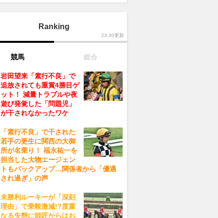
Ranking
23:30更新
競馬
総合
岩田望来「素行不良」で
追放されても重賞4勝目ゲ
ット！ 減量トラブルや夜
遊び発覚した「問題児」
が干されなかったワケ
「素行不良」で干された
若手の更生に関西の大御
所が名乗り！ 福永祐一を
担当した大物エージェン
トもバックアップ…関係者から「優遇
され過ぎ」の声
未勝利ルーキーが「深刻
理由」で乗鞍激減!?度重
なる失態に師匠からはお