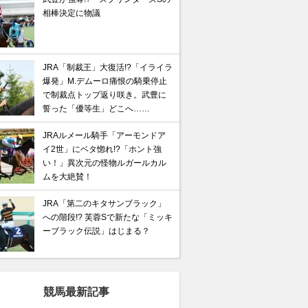
相棒決定に物議
JRA「制裁王」大復活!?「イライラ
爆発」M.デムーロ痛恨の騎乗停止
で制裁点トップ返り咲き。武豊に
誓った「優等生」どこへ……
JRAルメール騎手「アーモンドア
イ2世」にベタ惚れ!?「ホント強
い！」異次元の怪物ルガールカル
ムを大絶賛！
JRA「第二のキタサンブラック」
への階段!? 芙蓉Sで新たな「ミッキ
ーブラック伝説」はじまる？
競馬最新記事