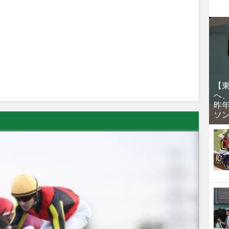
【
へ
昨
ソ