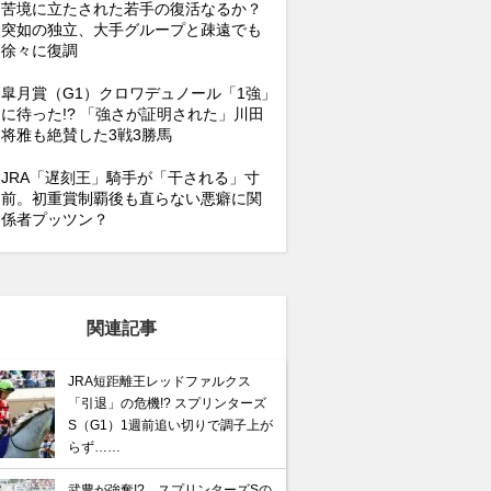
苦境に立たされた若手の復活なるか？
突如の独立、大手グループと疎遠でも
徐々に復調
皐月賞（G1）クロワデュノール「1強」
に待った!? 「強さが証明された」川田
将雅も絶賛した3戦3勝馬
JRA「遅刻王」騎手が「干される」寸
前。初重賞制覇後も直らない悪癖に関
係者プッツン？
関連記事
JRA短距離王レッドファルクス
「引退」の危機!? スプリンターズ
S（G1）1週前追い切りで調子上が
らず……
武豊が強奪!? スプリンターズSの