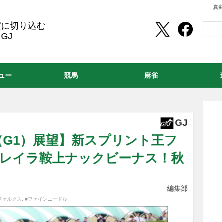
真
実に切り込む
GJ
ュー
競馬
麻雀
GJ
（G1）展望】新スプリント王フ
モレイラ鞍上ナックビーナス！秋
編集部
ファルクス
,
#ファインニードル