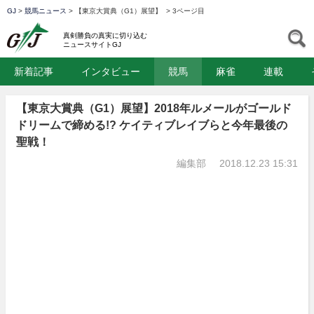
GJ
>
競馬ニュース
>
【東京大賞典（G1）展望】
>
3ページ目
GJ
S
真剣勝負の真実に切り込む
ニュースサイトGJ
新着記事
インタビュー
競馬
麻雀
連載
【東京大賞典（G1）展望】2018年ルメールがゴールド
ドリームで締める!? ケイティブレイブらと今年最後の
聖戦！
編集部
2018.12.23 15:31