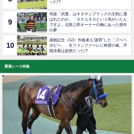
った!?
何故「武豊」はキタサンブラックの主戦に選
ばれたのか。「タケユタカという馬がいたん
ですよ」北島三郎オーナーの胸にあった積年
の夢
函館記念（G3）作曲者も“謝罪”した「プペペ
ポピー」、生ファンファーレに称賛の嵐…平
穏決着は必然だった!?
重賞レース特集