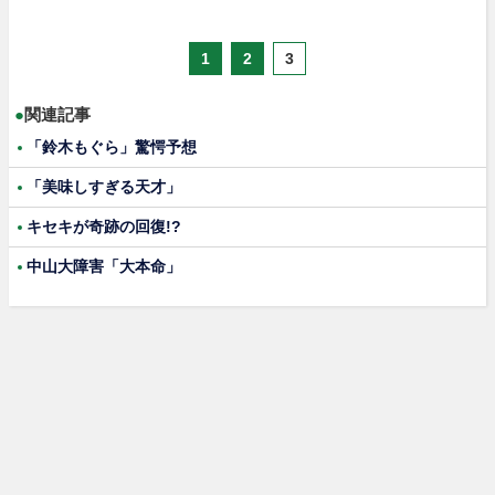
1
2
3
●
関連記事
「鈴木もぐら」驚愕予想
「美味しすぎる天才」
キセキが奇跡の回復!?
中山大障害「大本命」