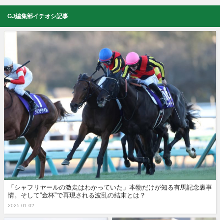
GJ編集部イチオシ記事
「シャフリヤールの激走はわかっていた」本物だけが知る有馬記念裏事
情。そして“金杯”で再現される波乱の結末とは？
2025.01.02