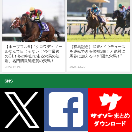
【ホープフルS】“クロワデュノー
【有馬記念】武豊×ドウデュース
ルなんて目じゃない！”今年最後
を逆転できる候補3頭！と絶対に
のG1！冬の中山で走る穴馬の法
馬券に加えるべき“隠れ穴馬！”
則、名門調教師絶賛の穴馬！
2024.12.20
2024.12.24
SNS