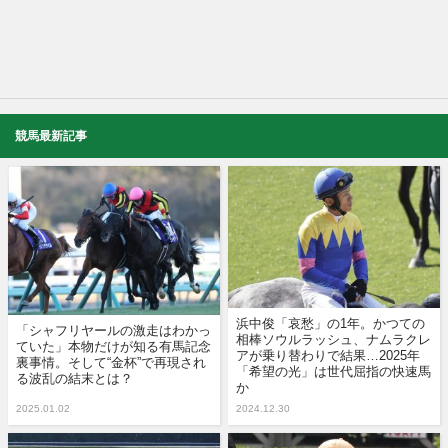
競馬最新記事
浜中俊「哀愁」の1年。かつての
「シャフリヤールの激走はわかっ
相棒ソウルラッシュ、ナムラクレ
ていた」本物だけが知る有馬記念
アが乗り替わりで結果…2025年
裏事情。そして“金杯”で再現され
「希望の光」は世代屈指の快速馬
る波乱の結末とは？
か
2025.01.02
2024.12.30