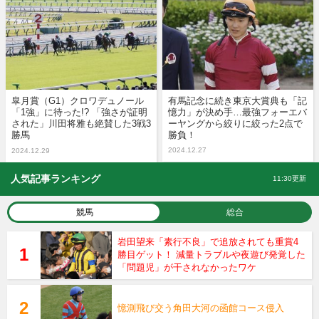
皐月賞（G1）クロワデュノール
有馬記念に続き東京大賞典も「記
「1強」に待った!? 「強さが証明
憶力」が決め手…最強フォーエバ
された」川田将雅も絶賛した3戦3
ーヤングから絞りに絞った2点で
勝馬
勝負！
2024.12.27
2024.12.29
人気記事ランキング
11:30更新
競馬
総合
岩田望来「素行不良」で追放されても重賞4
勝目ゲット！ 減量トラブルや夜遊び発覚した
「問題児」が干されなかったワケ
憶測飛び交う角田大河の函館コース侵入