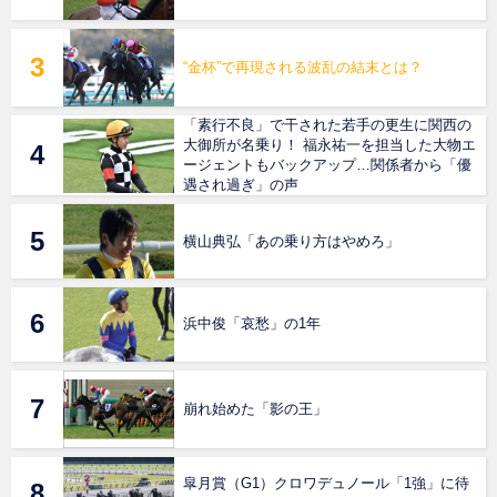
“金杯”で再現される波乱の結末とは？
「素行不良」で干された若手の更生に関西の
大御所が名乗り！ 福永祐一を担当した大物エ
ージェントもバックアップ…関係者から「優
遇され過ぎ」の声
横山典弘「あの乗り方はやめろ」
浜中俊「哀愁」の1年
崩れ始めた「影の王」
皐月賞（G1）クロワデュノール「1強」に待