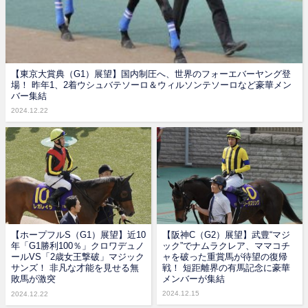
【東京大賞典（G1）展望】国内制圧へ、世界のフォーエバーヤング登
場！ 昨年1、2着ウシュバテソーロ＆ウィルソンテソーロなど豪華メン
バー集結
2024.12.22
【ホープフルS（G1）展望】近10
【阪神C（G2）展望】武豊“マジ
年「G1勝利100％」クロワデュノ
ック”でナムラクレア、ママコチ
ールVS「2歳女王撃破」マジック
ャを破った重賞馬が待望の復帰
サンズ！ 非凡な才能を見せる無
戦！ 短距離界の有馬記念に豪華
敗馬が激突
メンバーが集結
2024.12.15
2024.12.22