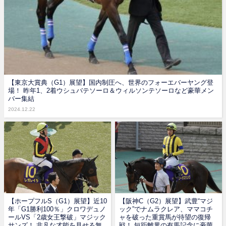
【東京大賞典（G1）展望】国内制圧へ、世界のフォーエバーヤング登
場！ 昨年1、2着ウシュバテソーロ＆ウィルソンテソーロなど豪華メン
バー集結
2024.12.22
【ホープフルS（G1）展望】近10
【阪神C（G2）展望】武豊“マジ
年「G1勝利100％」クロワデュノ
ック”でナムラクレア、ママコチ
ールVS「2歳女王撃破」マジック
ャを破った重賞馬が待望の復帰
サンズ！ 非凡な才能を見せる無
戦！ 短距離界の有馬記念に豪華