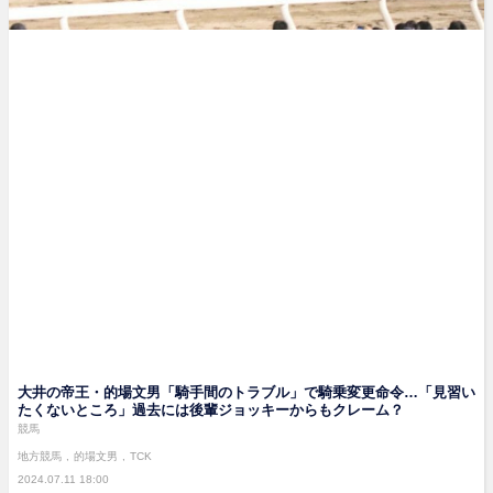
大井の帝王・的場文男「騎手間のトラブル」で騎乗変更命令…「見習い
たくないところ」過去には後輩ジョッキーからもクレーム？
競馬
地方競馬
的場文男
TCK
2024.07.11 18:00