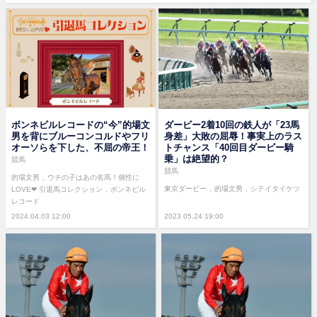
ボンネビルレコードの“今”的場文
ダービー2着10回の鉄人が「23馬
男を背にブルーコンコルドやフリ
身差」大敗の屈辱！事実上のラス
オーソらを下した、不屈の帝王！
トチャンス「40回目ダービー騎
乗」は絶望的？
競馬
競馬
的場文男
ウチの子はあの名馬！個性に
東京ダービー
的場文男
シテイタイケツ
LOVE❤︎ 引退馬コレクション
ボンネビル
レコード
2024.04.03 12:00
2023.05.24 19:00