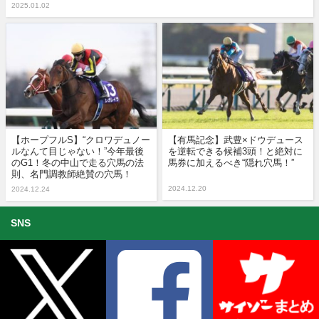
2025.01.02
【ホープフルS】“クロワデュノー
【有馬記念】武豊×ドウデュース
ルなんて目じゃない！”今年最後
を逆転できる候補3頭！と絶対に
のG1！冬の中山で走る穴馬の法
馬券に加えるべき“隠れ穴馬！”
則、名門調教師絶賛の穴馬！
2024.12.20
2024.12.24
SNS