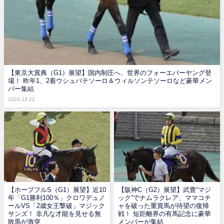
【東京大賞典（G1）展望】国内制圧へ、世界のフォーエバーヤング登
場！ 昨年1、2着ウシュバテソーロ＆ウィルソンテソーロなど豪華メン
バー集結
2024.12.22
【ホープフルS（G1）展望】近10
【阪神C（G2）展望】武豊“マジ
年「G1勝利100％」クロワデュノ
ック”でナムラクレア、ママコチ
ールVS「2歳女王撃破」マジック
ャを破った重賞馬が待望の復帰
サンズ！ 非凡な才能を見せる無
戦！ 短距離界の有馬記念に豪華
敗馬が激突
メンバーが集結