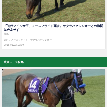
「初代マイル女王」ノースフライト死す。サクラバクシンオーとの激闘
は色あせず
競馬
JRA
ノースフライト
サクラバクシンオー
2018.01.22 17:00
重賞レース特集