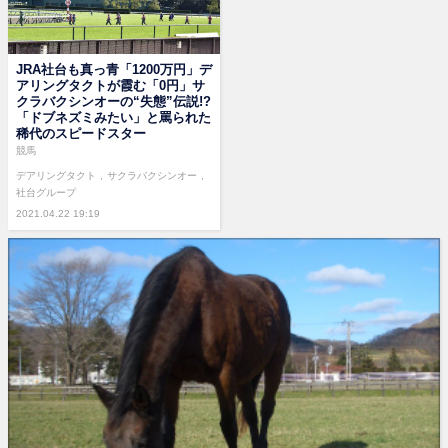
JRA社台も真っ青「1200万円」デ
アリングタクトが霞む「0円」サ
クラバクシンオーの“失態”伝説!?
「ドブネズミみたい」と罵られた
稀代のスピードスター
競馬
デアリングタクト
サクラバクシンオー
社台グループ
2021.04.22 19:19