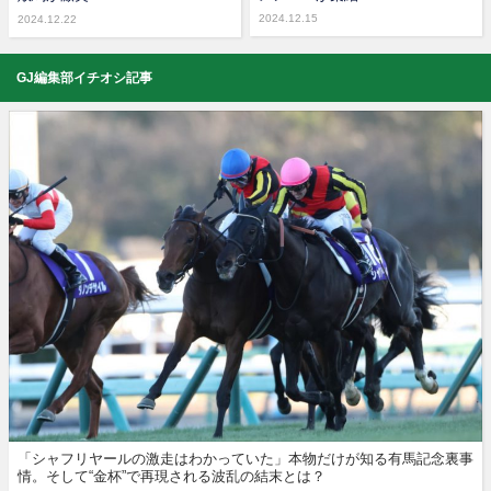
2024.12.15
2024.12.22
GJ編集部イチオシ記事
「シャフリヤールの激走はわかっていた」本物だけが知る有馬記念裏事
情。そして“金杯”で再現される波乱の結末とは？