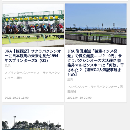
JRA【観戦記】サクラバクシンオ
JRA 岩田康誠「後輩イジメ発
ーに日本競馬の未来を見た1994
覚」で孤立無援……!?「0円」サ
年スプリンターズS（G1）
クラバクシンオーの大活躍!? 規
格外マルゼンスキーは「何故」干
競馬
された？【週末GJ人気記事総ま
スプリンターズステークス
サクラバクシ
とめ】
ンオー
JRA
競馬
マルゼンスキー
サクラバクシンオー
岩
田康誠
2021.10.01 11:00
2021.04.30 20:00