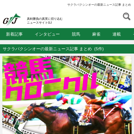
サクラバクシンオーの最新ニュース記事 まとめ
S
GJ
真剣勝負の真実に切り込む
ニュースサイトGJ
新着記事
インタビュー
競馬
麻雀
連載
サクラバクシンオーの最新ニュース記事 まとめ
(5件)