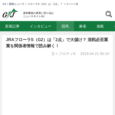
GJ
>
競馬ニュース
>
フローラS（G3）は「2点」？
>
2ページ目
GJ
S
真剣勝負の真実に切り込む
ニュースサイトGJ
新着記事
インタビュー
競馬
麻雀
連載
JRAフローラS（G2）は「2点」で大儲け？ 混戦必至重
賞を関係者情報で読み解く！
文＝ブロディN
2019.04.21 05:10