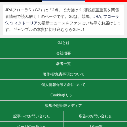
JRAフローラS（G2）は「2点」で大儲け？ 混戦必至重賞を関係
者情報で読み解く！のページです。GJは、競馬、
JRA
,
フローラ
S
,
ウィクトーリア
の最新ニュースをファンにいち早くお届けしま
す。ギャンブルの本質に切り込むならGJへ！
GJとは
会社概要
著者一覧
著作権/免責事項について
個人情報保護方針について
Cookieポリシー
競馬予想比較メディア
記事へのお問い合わせ
広告のお問い合わせ
ページの一番上へ
月別一覧