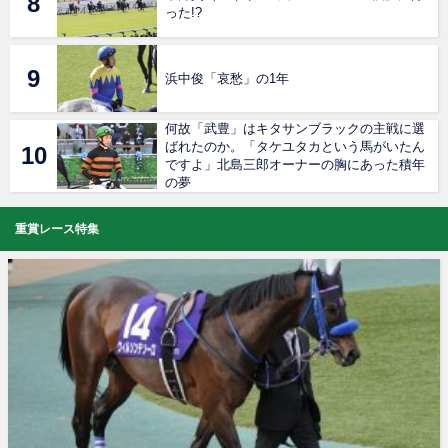
った!?
浜中俊「哀愁」の1年
何故「武豊」はキタサンブラックの主戦に選
ばれたのか。「タケユタカという馬がいたん
ですよ」北島三郎オーナーの胸にあった積年
の夢
重賞レース特集