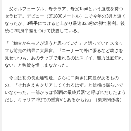
父オルフェーヴル、母ララア、母父Tapitという血統を持つ
セラピア。デビュー（芝1800メートル）こそ今年の3月と遅く
なったが、3番手につけると上がり最速33.3秒の脚で勝利。後
続に2馬身半差をつけて快勝している。
「『稽古からモノが違うと思っていた』と語っていたスタッ
フも前走の結果に大興奮。『コーナーで外に張るなど幼さを
見せつつも、あのラップで走れるのはスゴイ。能力は底知れ
ない』と称賛を惜しまなかった。
今回は初の長距離輸送。さらに口向きに問題があるもの
の、『それさえもクリアしてくれるはず』と信頼は揺らいで
いなかった。一部からは”関西の最終兵器”と呼ばれだしたよう
だし、キャリア2戦での重賞Vもあるかもね」（栗東関係者）