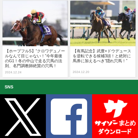
【ホープフルS】“クロワデュノー
【有馬記念】武豊×ドウデュース
ルなんて目じゃない！”今年最後
を逆転できる候補3頭！と絶対に
のG1！冬の中山で走る穴馬の法
馬券に加えるべき“隠れ穴馬！”
則、名門調教師絶賛の穴馬！
2024.12.20
2024.12.24
SNS