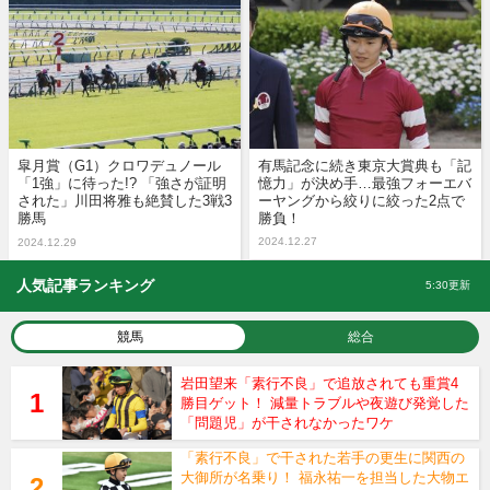
皐月賞（G1）クロワデュノール
有馬記念に続き東京大賞典も「記
「1強」に待った!? 「強さが証明
憶力」が決め手…最強フォーエバ
された」川田将雅も絶賛した3戦3
ーヤングから絞りに絞った2点で
勝馬
勝負！
2024.12.27
2024.12.29
人気記事ランキング
5:30更新
競馬
総合
岩田望来「素行不良」で追放されても重賞4
勝目ゲット！ 減量トラブルや夜遊び発覚した
「問題児」が干されなかったワケ
「素行不良」で干された若手の更生に関西の
大御所が名乗り！ 福永祐一を担当した大物エ