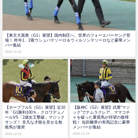
【東京大賞典（G1）展望】国内制圧へ、世界のフォーエバーヤング登
場！ 昨年1、2着ウシュバテソーロ＆ウィルソンテソーロなど豪華メン
バー集結
2024.12.22
【ホープフルS（G1）展望】近10
【阪神C（G2）展望】武豊“マジ
年「G1勝利100％」クロワデュノ
ック”でナムラクレア、ママコチ
ールVS「2歳女王撃破」マジック
ャを破った重賞馬が待望の復帰
サンズ！ 非凡な才能を見せる無
戦！ 短距離界の有馬記念に豪華
敗馬が激突
メンバーが集結
2024.12.15
2024.12.22