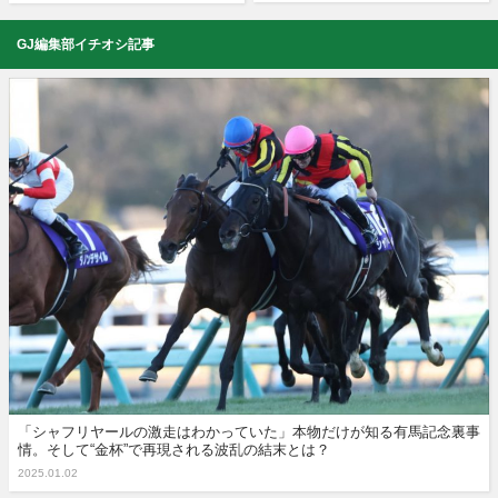
GJ編集部イチオシ記事
「シャフリヤールの激走はわかっていた」本物だけが知る有馬記念裏事
情。そして“金杯”で再現される波乱の結末とは？
2025.01.02