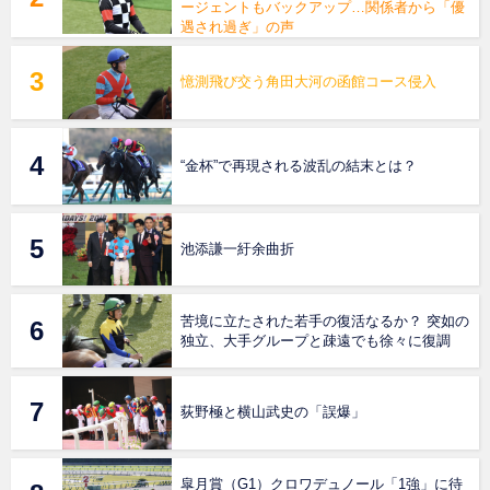
ージェントもバックアップ…関係者から「優
遇され過ぎ」の声
憶測飛び交う角田大河の函館コース侵入
“金杯”で再現される波乱の結末とは？
池添謙一紆余曲折
苦境に立たされた若手の復活なるか？ 突如の
独立、大手グループと疎遠でも徐々に復調
荻野極と横山武史の「誤爆」
皐月賞（G1）クロワデュノール「1強」に待