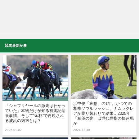
競馬最新記事
浜中俊「哀愁」の1年。かつての
「シャフリヤールの激走はわかっ
相棒ソウルラッシュ、ナムラクレ
ていた」本物だけが知る有馬記念
アが乗り替わりで結果…2025年
裏事情。そして“金杯”で再現され
「希望の光」は世代屈指の快速馬
る波乱の結末とは？
か
2025.01.02
2024.12.30