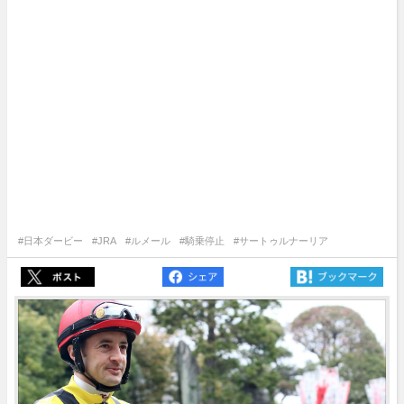
#日本ダービー
#JRA
#ルメール
#騎乗停止
#サートゥルナーリア