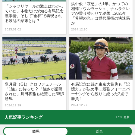
浜中俊「哀愁」の1年。かつての
「シャフリヤールの激走はわかっ
相棒ソウルラッシュ、ナムラクレ
ていた」本物だけが知る有馬記念
アが乗り替わりで結果…2025年
裏事情。そして“金杯”で再現され
「希望の光」は世代屈指の快速馬
る波乱の結末とは？
か
2025.01.02
2024.12.30
皐月賞（G1）クロワデュノール
有馬記念に続き東京大賞典も「記
「1強」に待った!? 「強さが証明
憶力」が決め手…最強フォーエバ
された」川田将雅も絶賛した3戦3
ーヤングから絞りに絞った2点で
勝馬
勝負！
2024.12.27
2024.12.29
人気記事ランキング
17:30更新
競馬
総合