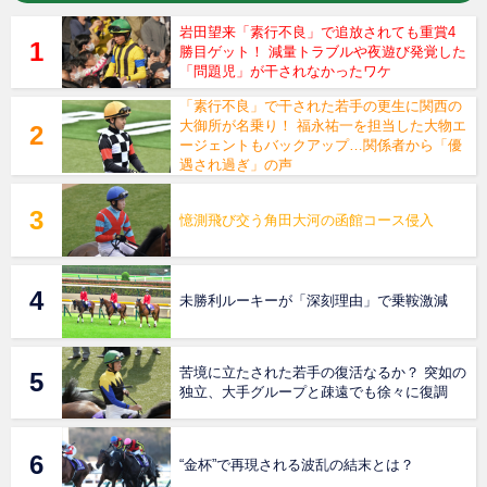
岩田望来「素行不良」で追放されても重賞4
勝目ゲット！ 減量トラブルや夜遊び発覚した
「問題児」が干されなかったワケ
「素行不良」で干された若手の更生に関西の
大御所が名乗り！ 福永祐一を担当した大物エ
ージェントもバックアップ…関係者から「優
遇され過ぎ」の声
憶測飛び交う角田大河の函館コース侵入
未勝利ルーキーが「深刻理由」で乗鞍激減
苦境に立たされた若手の復活なるか？ 突如の
独立、大手グループと疎遠でも徐々に復調
“金杯”で再現される波乱の結末とは？