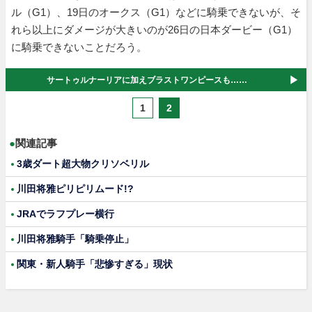
ル（G1）、19日のオークス（G1）などに騎乗できないが、そ
れら以上にダメージが大きいのが26日の日本ダービー（G1）
に騎乗できないことだろう。
サートゥルナーリアに加えブラストワンピースも……
1
2
●
関連記事
3歳ダート超大物クリソベリル
川田将雅ピリピリムード!?
JRAでラフプレー横行
川田将雅騎手「騎乗停止」
関東・新人騎手「悲惨すぎる」現状