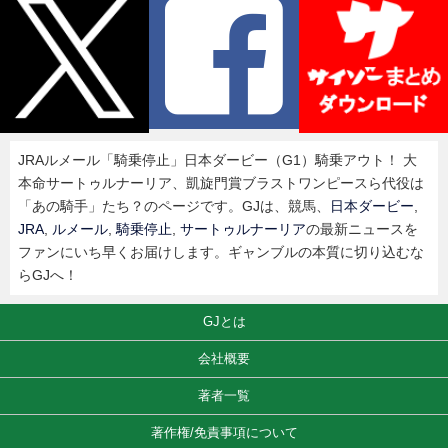
JRAルメール「騎乗停止」日本ダービー（G1）騎乗アウト！ 大
本命サートゥルナーリア、凱旋門賞ブラストワンピースら代役は
「あの騎手」たち？のページです。GJは、競馬、
日本ダービー
,
JRA
,
ルメール
,
騎乗停止
,
サートゥルナーリア
の最新ニュースを
ファンにいち早くお届けします。ギャンブルの本質に切り込むな
らGJへ！
GJとは
会社概要
著者一覧
著作権/免責事項について