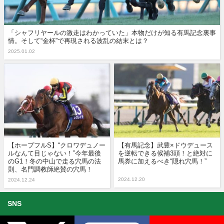
「シャフリヤールの激走はわかっていた」本物だけが知る有馬記念裏事
情。そして“金杯”で再現される波乱の結末とは？
2025.01.02
【ホープフルS】“クロワデュノー
【有馬記念】武豊×ドウデュース
ルなんて目じゃない！”今年最後
を逆転できる候補3頭！と絶対に
のG1！冬の中山で走る穴馬の法
馬券に加えるべき“隠れ穴馬！”
則、名門調教師絶賛の穴馬！
2024.12.20
2024.12.24
SNS