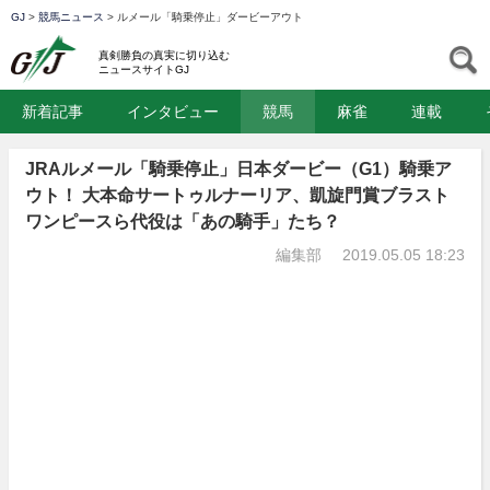
GJ
>
競馬ニュース
>
ルメール「騎乗停止」ダービーアウト
GJ
S
真剣勝負の真実に切り込む
ニュースサイトGJ
新着記事
インタビュー
競馬
麻雀
連載
JRAルメール「騎乗停止」日本ダービー（G1）騎乗ア
ウト！ 大本命サートゥルナーリア、凱旋門賞ブラスト
ワンピースら代役は「あの騎手」たち？
編集部
2019.05.05 18:23