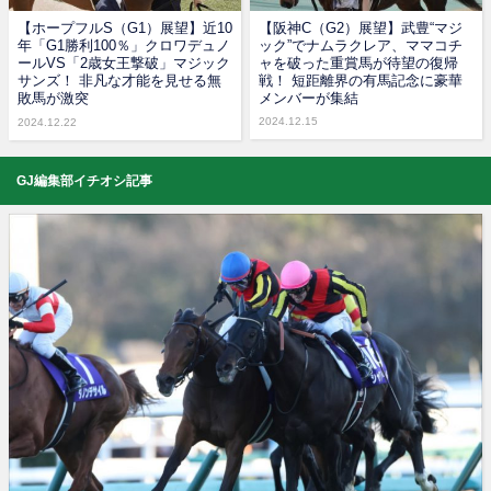
【ホープフルS（G1）展望】近10
【阪神C（G2）展望】武豊“マジ
年「G1勝利100％」クロワデュノ
ック”でナムラクレア、ママコチ
ールVS「2歳女王撃破」マジック
ャを破った重賞馬が待望の復帰
サンズ！ 非凡な才能を見せる無
戦！ 短距離界の有馬記念に豪華
敗馬が激突
メンバーが集結
2024.12.15
2024.12.22
GJ編集部イチオシ記事