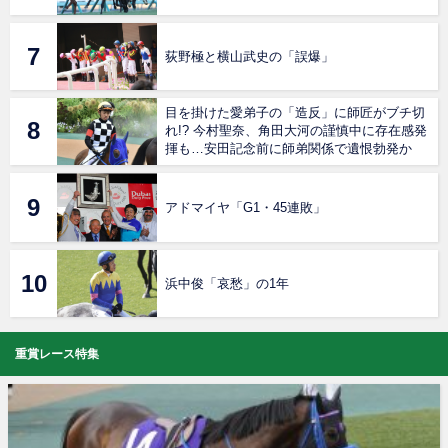
荻野極と横山武史の「誤爆」
目を掛けた愛弟子の「造反」に師匠がブチ切
れ!? 今村聖奈、角田大河の謹慎中に存在感発
揮も…安田記念前に師弟関係で遺恨勃発か
アドマイヤ「G1・45連敗」
浜中俊「哀愁」の1年
重賞レース特集