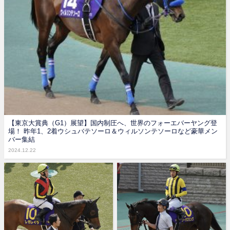
【東京大賞典（G1）展望】国内制圧へ、世界のフォーエバーヤング登
場！ 昨年1、2着ウシュバテソーロ＆ウィルソンテソーロなど豪華メン
バー集結
2024.12.22