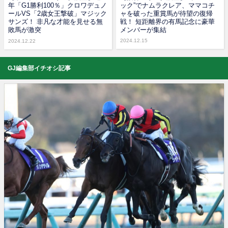
年「G1勝利100％」クロワデュノ
ック”でナムラクレア、ママコチ
ールVS「2歳女王撃破」マジック
ャを破った重賞馬が待望の復帰
サンズ！ 非凡な才能を見せる無
戦！ 短距離界の有馬記念に豪華
敗馬が激突
メンバーが集結
2024.12.15
2024.12.22
GJ編集部イチオシ記事