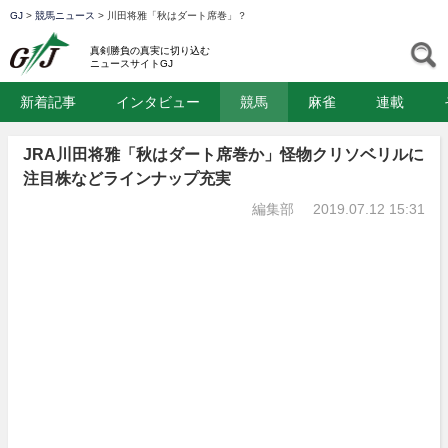
GJ
>
競馬ニュース
>
川田将雅「秋はダート席巻」？
GJ
S
真剣勝負の真実に切り込む
ニュースサイトGJ
新着記事
インタビュー
競馬
麻雀
連載
JRA川田将雅「秋はダート席巻か」怪物クリソベリルに
注目株などラインナップ充実
編集部
2019.07.12 15:31