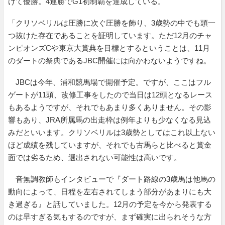
けて優勝。4連勝でG1初制覇を達成している。
「クリソベリルは圧勝に次ぐ圧勝を飾り、3歳勢の中でも頭一
つ抜けた存在であることを証明しています。ただ12月のチャ
ンピオンズCや東京大賞典を目標とするということは、11月
のダートの祭典であるJBC開催には向かわないようですね。
JBCは今年、浦和競馬場で開催予定。ですが、ここはフル
ゲートが11頭、改修工事をしたので当日は12頭となるレース
もあるようですが、それでもあまり多くありません。その影
響もあり、JRA所属馬の出走枠は例年よりも少なくなる見込
みだといいます。クリソベリルは3歳勢としてはこれ以上ない
ほど成績を残していますが、それでも古馬らと比べると賞金
面では劣るため、選出されない可能性は高いです。
音無調教師もインタビューで『ダート路線の3歳馬は他馬の
動向によって、日程を左右されてしまう部分があまりにも大
き過ぎる』と話していました。12月の予定を今から発表する
のは早すぎる気もするのですが、まず確実に出られそうな方