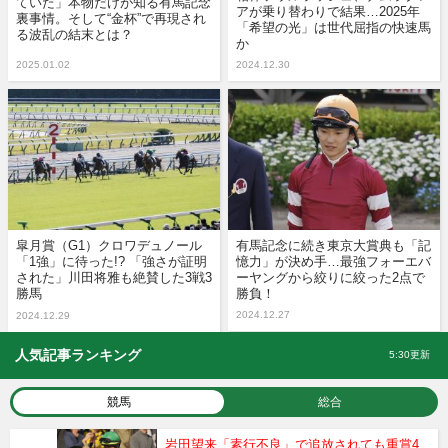
ていた」本物だけが知る有馬記念
アが乗り替わりで結果…2025年
裏事情。そして“金杯”で再現され
「希望の光」は世代屈指の快速馬
る波乱の結末とは？
か
2025.01.02
2024.12.30
皐月賞（G1）クロワデュノール
有馬記念に続き東京大賞典も「記
「1強」に待った!? 「強さが証明
憶力」が決め手…最強フォーエバ
された」川田将雅も絶賛した3戦3
ーヤングから絞りに絞った2点で
勝馬
勝負！
2024.12.27
2024.12.29
人気記事ランキング
5:30更新
競馬
総合
岩田望来「素行不良」で追放されても重賞4