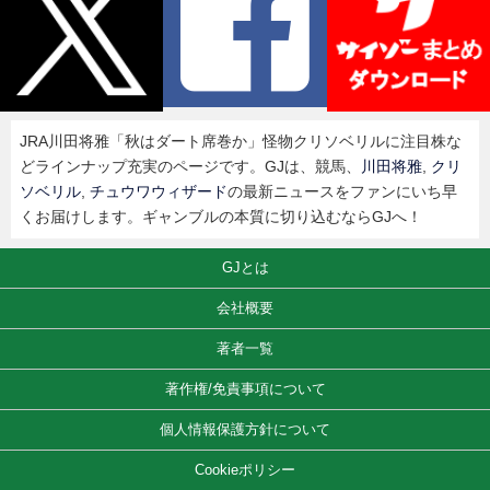
JRA川田将雅「秋はダート席巻か」怪物クリソベリルに注目株な
どラインナップ充実のページです。GJは、競馬、
川田将雅
,
クリ
ソベリル
,
チュウワウィザード
の最新ニュースをファンにいち早
くお届けします。ギャンブルの本質に切り込むならGJへ！
GJとは
会社概要
著者一覧
著作権/免責事項について
個人情報保護方針について
Cookieポリシー