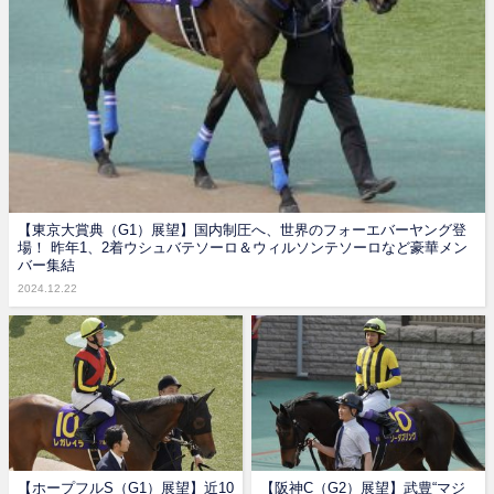
【東京大賞典（G1）展望】国内制圧へ、世界のフォーエバーヤング登
場！ 昨年1、2着ウシュバテソーロ＆ウィルソンテソーロなど豪華メン
バー集結
2024.12.22
【ホープフルS（G1）展望】近10
【阪神C（G2）展望】武豊“マジ