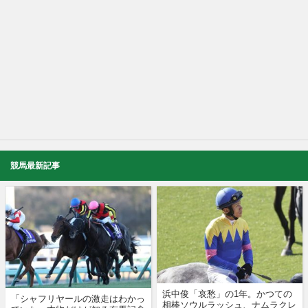
競馬最新記事
浜中俊「哀愁」の1年。かつての
「シャフリヤールの激走はわかっ
相棒ソウルラッシュ、ナムラクレ