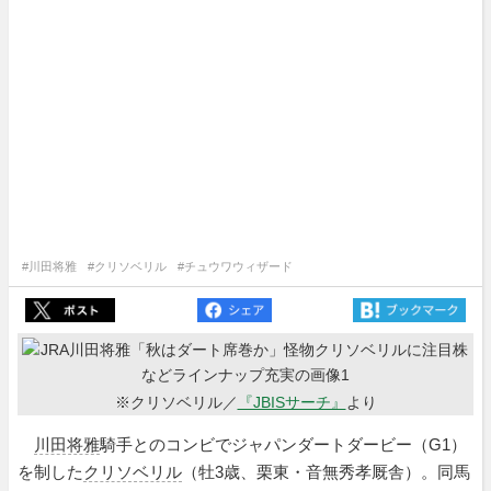
#川田将雅
#クリソベリル
#チュウワウィザード
※クリソベリル／
『JBISサーチ』
より
川田将雅
騎手とのコンビでジャパンダートダービー（G1）
を制した
クリソベリル
（牡3歳、栗東・音無秀孝厩舎）。同馬