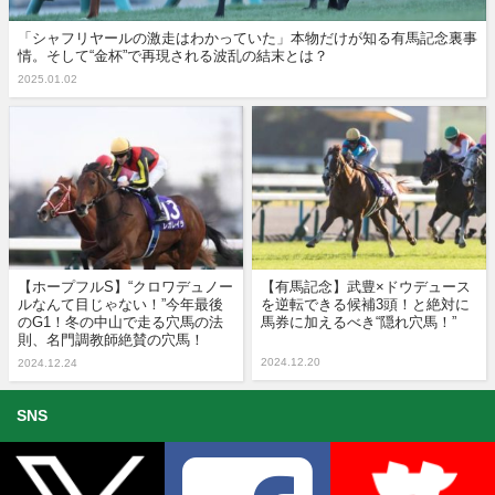
「シャフリヤールの激走はわかっていた」本物だけが知る有馬記念裏事
情。そして“金杯”で再現される波乱の結末とは？
2025.01.02
【ホープフルS】“クロワデュノー
【有馬記念】武豊×ドウデュース
ルなんて目じゃない！”今年最後
を逆転できる候補3頭！と絶対に
のG1！冬の中山で走る穴馬の法
馬券に加えるべき“隠れ穴馬！”
則、名門調教師絶賛の穴馬！
2024.12.20
2024.12.24
SNS