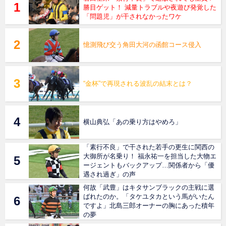
勝目ゲット！ 減量トラブルや夜遊び発覚した
「問題児」が干されなかったワケ
憶測飛び交う角田大河の函館コース侵入
“金杯”で再現される波乱の結末とは？
横山典弘「あの乗り方はやめろ」
「素行不良」で干された若手の更生に関西の
大御所が名乗り！ 福永祐一を担当した大物エ
ージェントもバックアップ…関係者から「優
遇され過ぎ」の声
何故「武豊」はキタサンブラックの主戦に選
ばれたのか。「タケユタカという馬がいたん
ですよ」北島三郎オーナーの胸にあった積年
の夢