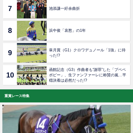
池添謙一紆余曲折
浜中俊「哀愁」の1年
皐月賞（G1）クロワデュノール「1強」に待
った!?
函館記念（G3）作曲者も“謝罪”した「プペペ
ポピー」、生ファンファーレに称賛の嵐…平
穏決着は必然だった!?
重賞レース特集