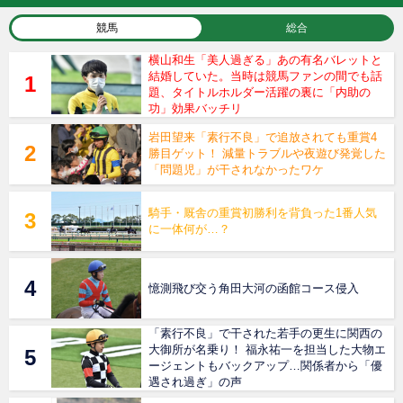
競馬
総合
横山和生「美人過ぎる」あの有名バレットと
結婚していた。当時は競馬ファンの間でも話
題、タイトルホルダー活躍の裏に「内助の
功」効果バッチリ
岩田望来「素行不良」で追放されても重賞4
勝目ゲット！ 減量トラブルや夜遊び発覚した
「問題児」が干されなかったワケ
騎手・厩舎の重賞初勝利を背負った1番人気
に一体何が…？
憶測飛び交う角田大河の函館コース侵入
「素行不良」で干された若手の更生に関西の
大御所が名乗り！ 福永祐一を担当した大物エ
ージェントもバックアップ…関係者から「優
遇され過ぎ」の声