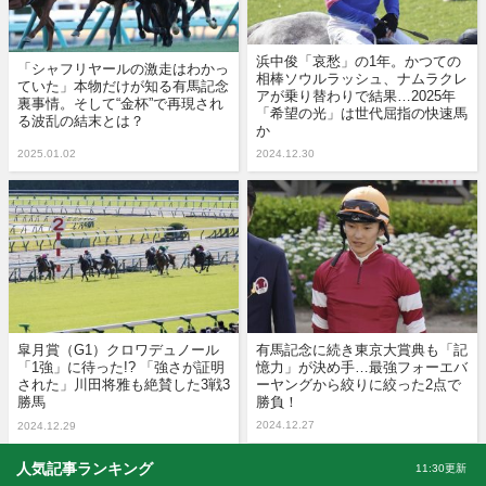
浜中俊「哀愁」の1年。かつての
「シャフリヤールの激走はわかっ
相棒ソウルラッシュ、ナムラクレ
ていた」本物だけが知る有馬記念
アが乗り替わりで結果…2025年
裏事情。そして“金杯”で再現され
「希望の光」は世代屈指の快速馬
る波乱の結末とは？
か
2025.01.02
2024.12.30
皐月賞（G1）クロワデュノール
有馬記念に続き東京大賞典も「記
「1強」に待った!? 「強さが証明
憶力」が決め手…最強フォーエバ
された」川田将雅も絶賛した3戦3
ーヤングから絞りに絞った2点で
勝馬
勝負！
2024.12.27
2024.12.29
人気記事ランキング
11:30更新