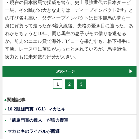
・現在の日本競馬で猛威を奮う、史上最強世代の日本ダービ
ー馬。その跳びの大きな走りは「ディープインパクト2世」と
の呼び名も高い。父ディープインパクトは日本競馬の夢を一
身に背負って走ったが3着入線後、失格の憂き目に遭った。あ
れからちょうど10年、同じ馬主の息子がその借りを返せる
か。前走のニエル賞で海外デビューを果たすも、格下相手に
辛勝。レース中に落鉄があったとされているが、馬場適性、
実力ともに未知数な部分が大きい。
次のページ
1
2
3
●
関連記事
10.2凱旋門賞（G1）マカヒキ
「凱旋門賞の達人」が強力援軍
マカヒキのライバルが回避