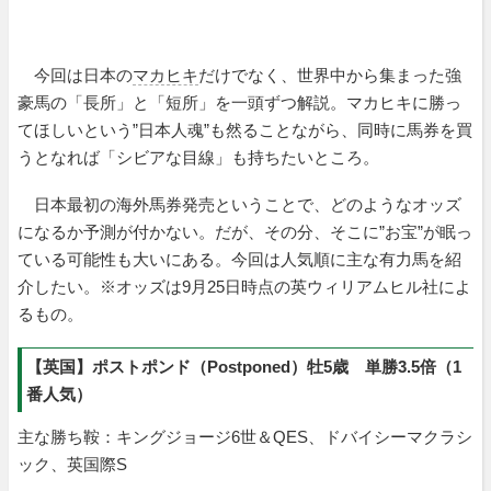
今回は日本の
マカヒキ
だけでなく、世界中から集まった強
豪馬の「長所」と「短所」を一頭ずつ解説。マカヒキに勝っ
てほしいという”日本人魂”も然ることながら、同時に馬券を買
うとなれば「シビアな目線」も持ちたいところ。
日本最初の海外馬券発売ということで、どのようなオッズ
になるか予測が付かない。だが、その分、そこに”お宝”が眠っ
ている可能性も大いにある。今回は人気順に主な有力馬を紹
介したい。※オッズは9月25日時点の英ウィリアムヒル社によ
るもの。
【英国】ポストポンド（Postponed）牡5歳 単勝3.5倍（1
番人気）
主な勝ち鞍：キングジョージ6世＆QES、ドバイシーマクラシ
ック、英国際S