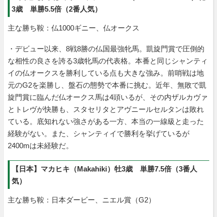
3歳 単勝5.5倍（2番人気）
主な勝ち鞍：仏1000ギニー、仏オークス
・デビュー以来、8戦8勝の仏国最強牝馬。凱旋門賞で圧倒的
な相性の良さを誇る3歳牝馬の代表格。本番と同じシャンティ
イの仏オークスを勝利している点も大きな強み。前哨戦は地
元のG2を楽勝し、盤石の態勢で本番に挑む。近年、無敗で凱
旋門賞に臨んだ仏オークス馬は4頭いるが、その内ザルカヴァ
とトレヴが快勝も、スタセリタとアヴニールセルタンは敗れ
ている。底知れない強さがある一方、本当の一線級と走った
経験がない。また、シャンティイで勝利を挙げているが
2400mは未経験だ。
【日本】マカヒキ（Makahiki）牡3歳 単勝7.5倍（3番人
気）
主な勝ち鞍：日本ダービー、ニエル賞（G2）