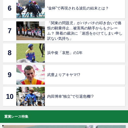
“金杯”で再現される波乱の結末とは？
「関東の問題児」がバチバチの叩き合いで痛
恨の騎乗停止…被害馬の騎手からもクレー
ム？ 降着の裁決に「迷惑をかけてしまい申し
訳ない気持ち」
浜中俊「哀愁」の1年
武豊よりアキヤマ!?
内田博幸“独立”で引退危機!?
重賞レース特集