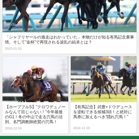
「シャフリヤールの激走はわかっていた」本物だけが知る有馬記念裏事
情。そして“金杯”で再現される波乱の結末とは？
2025.01.02
【ホープフルS】“クロワデュノー
【有馬記念】武豊×ドウデュース
ルなんて目じゃない！”今年最後
を逆転できる候補3頭！と絶対に
のG1！冬の中山で走る穴馬の法
馬券に加えるべき“隠れ穴馬！”
則、名門調教師絶賛の穴馬！
2024.12.20
2024.12.24