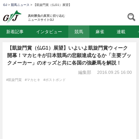
GJ
>
競馬ニュース
>
【凱旋門賞（仏G1）展望】
GJ
S
真剣勝負の真実に切り込む
ニュースサイトGJ
新着記事
インタビュー
競馬
麻雀
連載
【凱旋門賞（仏G1）展望】いよいよ凱旋門賞ウィーク
開幕！マカヒキが日本競馬の悲願達成なるか「主要ブッ
クメーカー」のオッズと共に各国の強豪馬を解説！
編集部
2016.09.25 16:00
#凱旋門賞
#マカヒキ
#ポストポンド