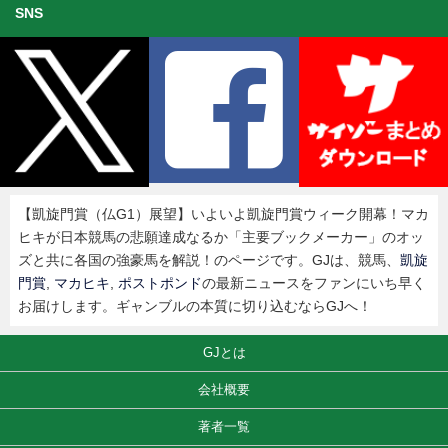
SNS
【凱旋門賞（仏G1）展望】いよいよ凱旋門賞ウィーク開幕！マカ
ヒキが日本競馬の悲願達成なるか「主要ブックメーカー」のオッ
ズと共に各国の強豪馬を解説！のページです。GJは、競馬、
凱旋
門賞
,
マカヒキ
,
ポストポンド
の最新ニュースをファンにいち早く
お届けします。ギャンブルの本質に切り込むならGJへ！
GJとは
会社概要
著者一覧