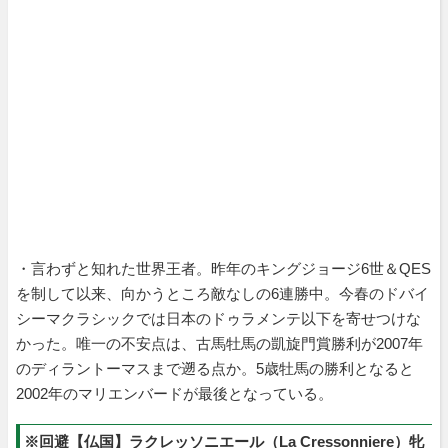
・言わずと知れた世界王者。昨年のキングジョージ6世＆QES
を制して以来、向かうところ敵なしの6連勝中。今春のドバイ
シーマクラシックでは日本のドゥラメンテ以下を寄せつけな
かった。唯一の不安点は、古馬牡馬の凱旋門賞勝利が2007年
のディラントーマスまで遡る点か。5歳牡馬の勝利となると
2002年のマリエンバードが最後となっている。
※回避【仏国】ラクレッソニエール（La Cressonniere）牝