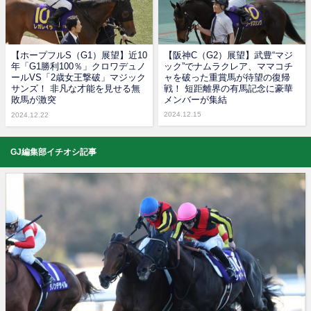
【ホープフルS（G1）展望】近10
【阪神C（G2）展望】武豊“マジ
年「G1勝利100％」クロワデュノ
ック”でナムラクレア、ママコチ
ールVS「2歳女王撃破」マジック
ャを破った重賞馬が待望の復帰
サンズ！ 非凡な才能を見せる無
戦！ 短距離界の有馬記念に豪華
敗馬が激突
メンバーが集結
2024.12.15
2024.12.22
GJ編集部イチオシ記事