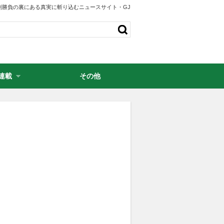
剣勝負の裏にある真実に斬り込むニュースサイト・GJ
連載
その他
・