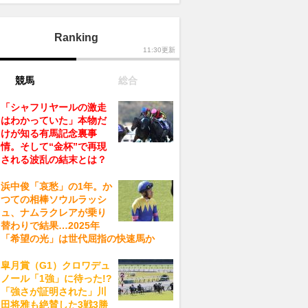
Ranking
11:30更新
競馬
総合
「シャフリヤールの激走
はわかっていた」本物だ
けが知る有馬記念裏事
情。そして“金杯”で再現
される波乱の結末とは？
浜中俊「哀愁」の1年。か
つての相棒ソウルラッシ
ュ、ナムラクレアが乗り
替わりで結果…2025年
「希望の光」は世代屈指の快速馬か
皐月賞（G1）クロワデュ
ノール「1強」に待った!?
「強さが証明された」川
田将雅も絶賛した3戦3勝