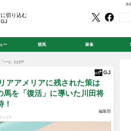
真
実に切り込む
GJ
ュー
競馬
麻雀
「一つ」だけ!?
GJ
）リアアメリアに残された策は
あの馬を「復活」に導いた川田将
待！
編集部
アアメリア