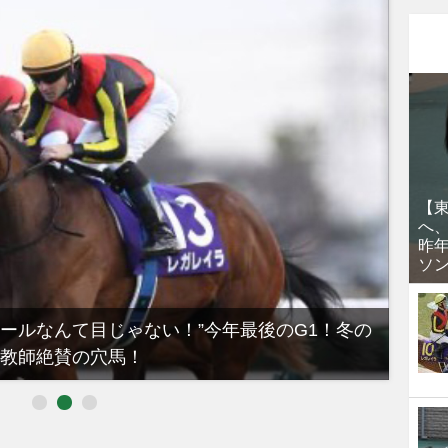
【
へ
昨
ソ
ノールなんて目じゃない！”今年最後のG1！冬の
【有
教師絶賛の穴馬！
るべき