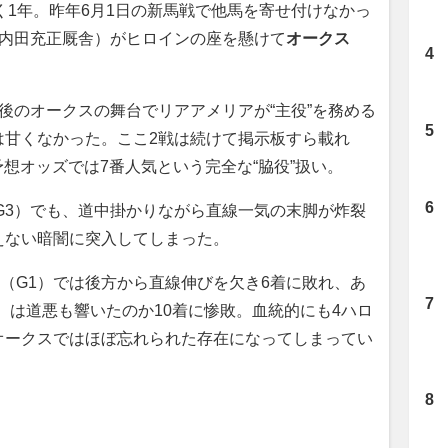
く1年。昨年6月1日の新馬戦で他馬を寄せ付けなかっ
中内田充正厩舎）がヒロインの座を懸けて
オークス
のオークスの舞台でリアアメリアが“主役”を務める
は甘くなかった。ここ2戦は続けて掲示板すら載れ
クス予想オッズでは7番人気という完全な“脇役”扱い。
G3）でも、道中掛かりながら直線一気の末脚が炸裂
えない暗闇に突入してしまった。
（G1）では後方から直線伸びを欠き6着に敗れ、あ
）は道悪も響いたのか10着に惨敗。血統的にも4ハロ
オークスではほぼ忘れられた存在になってしまってい