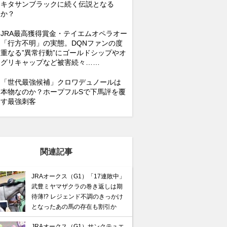
キタサンブラックに続く伝説となる
か？
JRA最高獲得賞金・テイエムオペラオー
「行方不明」の実態。DQNファンの度
重なる”異常行動”にゴールドシップやオ
グリキャップなど被害続々……
「世代最強候補」クロワデュノールは
本物なのか？ホープフルSで下馬評を覆
す最強刺客
関連記事
JRAオークス（G1）「17連敗中」
武豊ミヤマザクラの巻き返しは期
待薄!? レジェンド不調のきっかけ
となったあの馬の存在も割引か
JRAオークス（G1）サンクテュエ