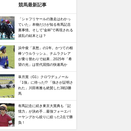
競馬最新記事
「シャフリヤールの激走はわかっ
ていた」本物だけが知る有馬記念
裏事情。そして“金杯”で再現される
波乱の結末とは？
浜中俊「哀愁」の1年。かつての相
棒ソウルラッシュ、ナムラクレア
が乗り替わりで結果…2025年「希
望の光」は世代屈指の快速馬か
皐月賞（G1）クロワデュノール
「1強」に待った!? 「強さが証明さ
れた」川田将雅も絶賛した3戦3勝
馬
有馬記念に続き東京大賞典も「記
憶力」が決め手…最強フォーエバ
ーヤングから絞りに絞った2点で勝
負！