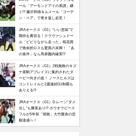
ール「アーモンドアイの系譜」継
ぐ!? 藤沢和雄＆ルメール「ゴーデ
ン・ペア」で巻き返し必至！
JRAオークス（G1）“いい意味”で
期待を裏切る！クラヴァシュドー
ル「ビビりながら走った」桜花賞
で致命的ロスも驚異の末脚！ 「あ
の条件」なら馬券圏内確実!?
JRAオークス（G1）2戦無敗のキズ
ナ産駒アブレイズに集約されたダ
ービー向きの血！ ノースヒルズは
コントレイルと2週連続G1制覇も
ありえる!?
JRAオークス（G1）D.レーン“ダメ
出し”も勝算あり!? ホウオウピース
フルが5年前「惜敗」大竹厩舎の悲
願達成へ！