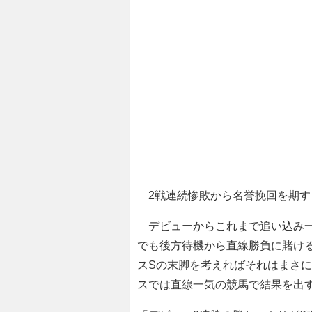
2戦連続惨敗から名誉挽回を期す
デビューからこれまで追い込み一
でも後方待機から直線勝負に賭け
スSの末脚を考えればそれはまさ
スでは直線一気の競馬で結果を出