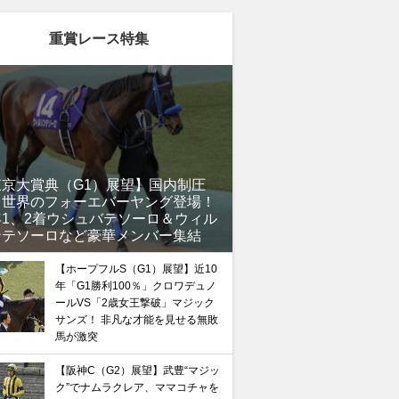
重賞レース特集
東京大賞典（G1）展望】国内制圧
、世界のフォーエバーヤング登場！
年1、2着ウシュバテソーロ＆ウィル
ンテソーロなど豪華メンバー集結
【ホープフルS（G1）展望】近10
年「G1勝利100％」クロワデュノ
馬記念】武豊×ドウデュースを逆転できる候補3頭！と絶
ールVS「2歳女王撃破」マジック
“隠れ穴馬！”
サンズ！ 非凡な才能を見せる無敗
馬が激突
【阪神C（G2）展望】武豊“マジッ
ク”でナムラクレア、ママコチャを