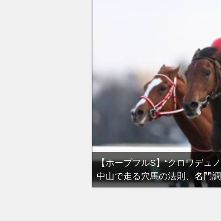
る有馬記念裏事情。そ
【ホープフルS】“クロワデュ
中山で走る穴馬の法則、名門調