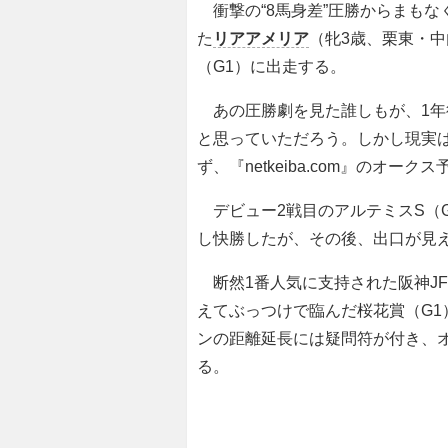
衝撃の“8馬身差”圧勝からまもな
た
リアアメリア
（牝3歳、栗東・
（G1）に出走する。
あの圧勝劇を見た誰しもが、1年後
と思っていただろう。しかし現実
ず、『netkeiba.com』のオー
デビュー2戦目のアルテミスS（
し快勝したが、その後、出口が見
断然1番人気に支持された阪神JF
えてぶっつけで臨んだ桜花賞（G1
ンの距離延長には疑問符が付き、
る。