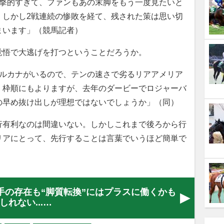
衝撃的すぎて、ファンもあの末脚をもう一度見たいと
。しかし2戦連続の惨敗を経て、残された策は思い切
まいます」（競馬記者）
悟で大逃げを打つということだろうか。
イルカナがいるので、テンの速さで劣るリアアメリア
。枠順にもよりますが、去年のダービーでロジャーバ
の早め抜け出しが理想ではないでしょうか」（同）
有利なのは間違いない。しかしこれまで後ろから行
リアにとって、先行することは言葉でいうほど簡単で
手の存在も“脚質転換”にはプラスに働くかも
しれない...…