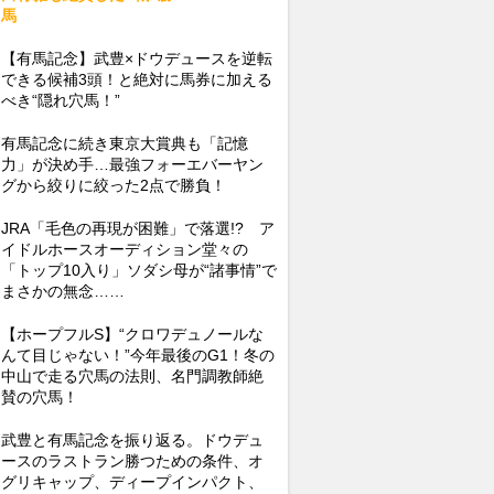
馬
【有馬記念】武豊×ドウデュースを逆転
できる候補3頭！と絶対に馬券に加える
べき“隠れ穴馬！”
有馬記念に続き東京大賞典も「記憶
力」が決め手…最強フォーエバーヤン
グから絞りに絞った2点で勝負！
JRA「毛色の再現が困難」で落選!? ア
イドルホースオーディション堂々の
「トップ10入り」ソダシ母が“諸事情”で
まさかの無念……
【ホープフルS】“クロワデュノールな
んて目じゃない！”今年最後のG1！冬の
中山で走る穴馬の法則、名門調教師絶
賛の穴馬！
武豊と有馬記念を振り返る。ドウデュ
ースのラストラン勝つための条件、オ
グリキャップ、ディープインパクト、