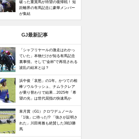
破った重賞馬が待望の復帰戦！ 短
距離界の有馬記念に豪華メンバー
が集結
GJ最新記事
「シャフリヤールの激走はわかっ
ていた」本物だけが知る有馬記念
裏事情。そして“金杯”で再現される
波乱の結末とは？
浜中俊「哀愁」の1年。かつての相
棒ソウルラッシュ、ナムラクレア
が乗り替わりで結果…2025年「希
望の光」は世代屈指の快速馬か
皐月賞（G1）クロワデュノール
「1強」に待った!? 「強さが証明さ
れた」川田将雅も絶賛した3戦3勝
馬