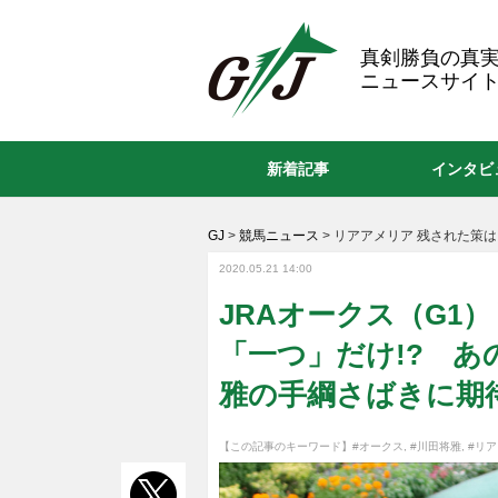
GJ
真剣勝負の真
ニュースサイト
新着記事
インタビ
GJ
>
競馬ニュース
>
リアアメリア 残された策は
2020.05.21 14:00
JRAオークス（G1
「一つ」だけ!? 
雅の手綱さばきに期
【この記事のキーワード】
#オークス
,
#川田将雅
,
#リ