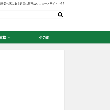
剣勝負の裏にある真実に斬り込むニュースサイト・GJ
連載
その他
・