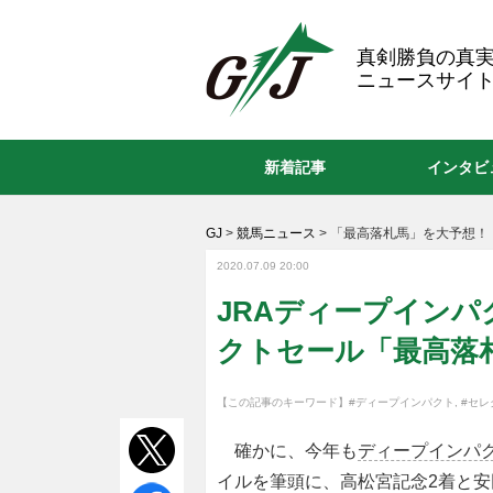
GJ
真剣勝負の真
ニュースサイト
新着記事
インタビ
GJ
>
競馬ニュース
>
「最高落札馬」を大予想！
2020.07.09 20:00
JRAディープインパク
クトセール「最高落
【この記事のキーワード】
#ディープインパクト
,
#セレ
確かに、今年も
ディープインパ
イルを筆頭に、高松宮記念2着と