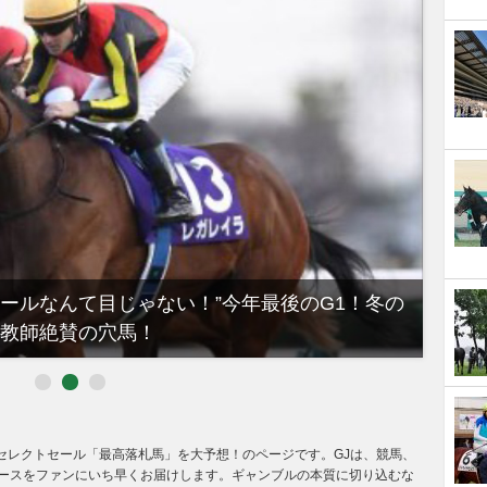
ノールなんて目じゃない！”今年最後のG1！冬の
【有
教師絶賛の穴馬！
るべき
020セレクトセール「最高落札馬」を大予想！のページです。GJは、競馬、
ースをファンにいち早くお届けします。ギャンブルの本質に切り込むな