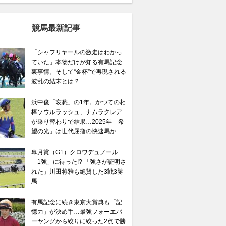
競馬最新記事
「シャフリヤールの激走はわかっ
ていた」本物だけが知る有馬記念
裏事情。そして“金杯”で再現される
波乱の結末とは？
浜中俊「哀愁」の1年。かつての相
棒ソウルラッシュ、ナムラクレア
が乗り替わりで結果…2025年「希
望の光」は世代屈指の快速馬か
皐月賞（G1）クロワデュノール
「1強」に待った!? 「強さが証明さ
れた」川田将雅も絶賛した3戦3勝
馬
有馬記念に続き東京大賞典も「記
憶力」が決め手…最強フォーエバ
ーヤングから絞りに絞った2点で勝