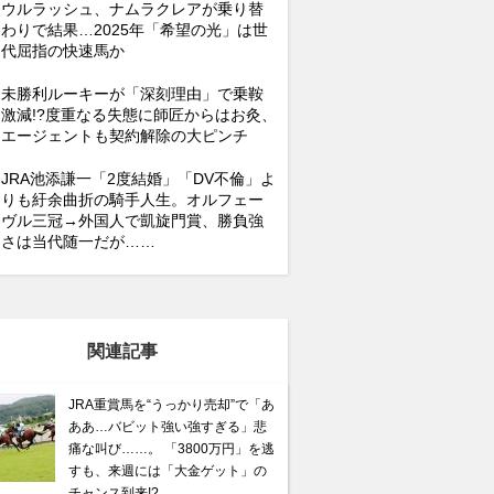
ウルラッシュ、ナムラクレアが乗り替
わりで結果…2025年「希望の光」は世
代屈指の快速馬か
未勝利ルーキーが「深刻理由」で乗鞍
激減!?度重なる失態に師匠からはお灸、
エージェントも契約解除の大ピンチ
JRA池添謙一「2度結婚」「DV不倫」よ
りも紆余曲折の騎手人生。オルフェー
ヴル三冠→外国人で凱旋門賞、勝負強
さは当代随一だが……
関連記事
JRA重賞馬を“うっかり売却”で「あ
ああ…バビット強い強すぎる」悲
痛な叫び……。 「3800万円」を逃
すも、来週には「大金ゲット」の
チャンス到来!?