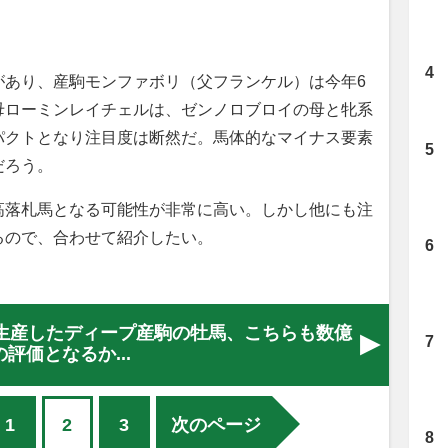
あり、産駒モンファボリ（父フランケル）は今年6
母ローミンレイチェルは、ゼンノロブロイの母と牝系
パクトとなり注目度は断然だ。馬体的なマイナス要素
だろう。
落札馬となる可能性が非常に高い。しかし他にも注
るので、合わせて紹介したい。
生産したディープ産駒の牡馬、こちらも数億
の評価となるか...
1
2
3
次のページ