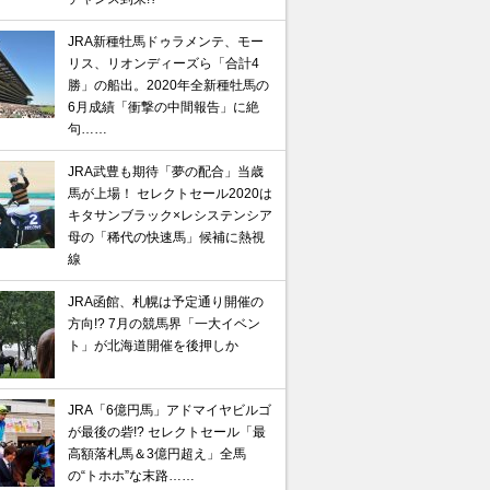
JRA新種牡馬ドゥラメンテ、モー
リス、リオンディーズら「合計4
勝」の船出。2020年全新種牡馬の
6月成績「衝撃の中間報告」に絶
句……
JRA武豊も期待「夢の配合」当歳
馬が上場！ セレクトセール2020は
キタサンブラック×レシステンシア
母の「稀代の快速馬」候補に熱視
線
馬記念】武豊×ドウデュースを逆転できる候補3頭！と絶
JRA函館、札幌は予定通り開催の
方向!? 7月の競馬界「一大イベン
“隠れ穴馬！”
ト」が北海道開催を後押しか
JRA「6億円馬」アドマイヤビルゴ
が最後の砦!? セレクトセール「最
高額落札馬＆3億円超え」全馬
の“トホホ”な末路……