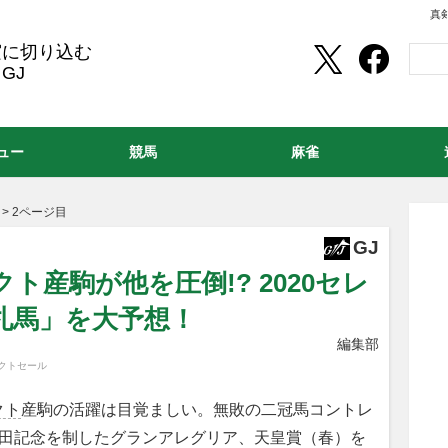
真
実に切り込む
GJ
ュー
競馬
麻雀
>
2ページ目
GJ
ト産駒が他を圧倒!? 2020セレ
札馬」を大予想！
編集部
クトセール
クト
産駒の活躍は目覚ましい。無敗の二冠馬コントレ
安田記念を制したグランアレグリア、天皇賞（春）を