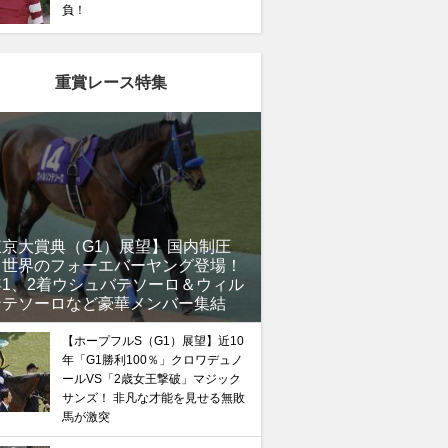
負！
重賞レース特集
東京大賞典（G1）展望】国内制圧
、世界のフォーエバーヤング登場！
年1、2着ウシュバテソーロ＆ウィル
ンテソーロなど豪華メンバー集結
【ホープフルS（G1）展望】近10
年「G1勝利100％」クロワデュノ
ールVS「2歳女王撃破」マジック
サンズ！ 非凡な才能を見せる無敗
馬が激突