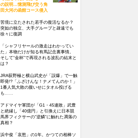
の説明…憶測飛び交う角
田大河の函館コース侵入
苦境に立たされた若手の復活なるか？
突如の独立、大手グループと疎遠でも
徐々に復調
「シャフリヤールの激走はわかってい
た」本物だけが知る有馬記念裏事情。
そして“金杯”で再現される波乱の結末と
は？
JRA荻野極と横山武史が「誤爆」で一触
即発!?「ふざけんな！ナメてんのか！」
1番人気大敗の腹いせにタオル投げる
も……
アドマイヤ軍団が「G1・45連敗」武豊
と絶縁し「40億円」と引換えに日本競
馬界フィクサーの”逆鱗”に触れた凋落の
真相？
浜中俊「哀愁」の1年。かつての相棒ソ