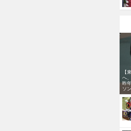
【
へ
昨
ソ