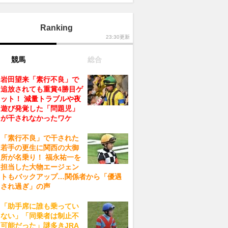
Ranking
23:30更新
競馬
総合
岩田望来「素行不良」で
追放されても重賞4勝目ゲ
ット！ 減量トラブルや夜
遊び発覚した「問題児」
が干されなかったワケ
「素行不良」で干された
若手の更生に関西の大御
所が名乗り！ 福永祐一を
担当した大物エージェン
トもバックアップ…関係者から「優遇
され過ぎ」の声
「助手席に誰も乗ってい
ない」「同乗者は制止不
可能だった」謎多きJRA