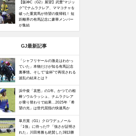
【阪神C（G2）展望】武豊“マジッ
ク”でナムラクレア、ママコチャを
破った重賞馬が待望の復帰戦！ 短
距離界の有馬記念に豪華メンバー
が集結
GJ最新記事
「シャフリヤールの激走はわかっ
ていた」本物だけが知る有馬記念
裏事情。そして“金杯”で再現される
波乱の結末とは？
浜中俊「哀愁」の1年。かつての相
棒ソウルラッシュ、ナムラクレア
が乗り替わりで結果…2025年「希
望の光」は世代屈指の快速馬か
皐月賞（G1）クロワデュノール
「1強」に待った!? 「強さが証明さ
れた」川田将雅も絶賛した3戦3勝