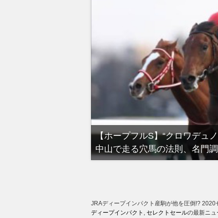
る有馬記念裏事情。そ
【ホープフルS】“クロワデュ
中山で走る穴馬の法則、名門調
JRAディープインパクト産駒が他を圧倒!? 2
ディープインパクト
,
セレクトセール
の最新ニュ