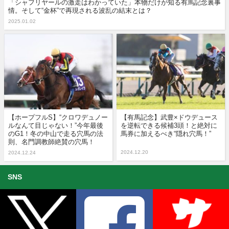
「シャフリヤールの激走はわかっていた」本物だけが知る有馬記念裏事
情。そして“金杯”で再現される波乱の結末とは？
2025.01.02
【ホープフルS】“クロワデュノー
【有馬記念】武豊×ドウデュース
ルなんて目じゃない！”今年最後
を逆転できる候補3頭！と絶対に
のG1！冬の中山で走る穴馬の法
馬券に加えるべき“隠れ穴馬！”
則、名門調教師絶賛の穴馬！
2024.12.20
2024.12.24
SNS