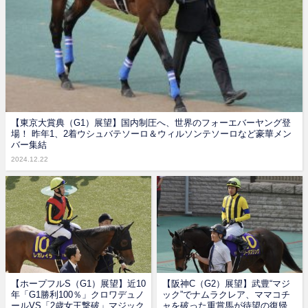
【東京大賞典（G1）展望】国内制圧へ、世界のフォーエバーヤング登
場！ 昨年1、2着ウシュバテソーロ＆ウィルソンテソーロなど豪華メン
バー集結
2024.12.22
【ホープフルS（G1）展望】近10
【阪神C（G2）展望】武豊“マジ
年「G1勝利100％」クロワデュノ
ック”でナムラクレア、ママコチ
ールVS「2歳女王撃破」マジック
ャを破った重賞馬が待望の復帰