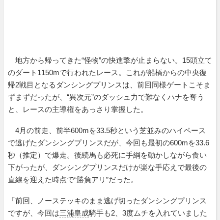
地方から帰ってきた“怪物”の快進撃が止まらない。15頭立て
のダート1150mで行われたレース。これが船橋からの中央復
帰2戦目となるダンシングプリンスは、前回同様ゲートこそま
ずまずだったが、“異次元”のダッシュ力で難なくハナを奪う
と、レースの主導権をあっさり掌握した。
4月の前走、前半600mを33.5秒という芝並みのハイペース
で逃げたダンシングプリンスだが、今回も最初の600mを33.6
秒（推定）で爆走。後続馬も必死に手綱を動かしながら食い
下がったが、ダンシングプリンスだけが楽な手応えで最後の
直線を迎えた時点で“勝負アリ”だった。
「前回、ノーステッキのまま逃げ切ったダンシングプリンス
ですが、今回は
三浦皇成
騎手も2、3度ムチを入れていました