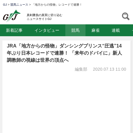
GJ
>
競馬ニュース
>
「地方からの怪物」レコードで連勝！
GJ
S
真剣勝負の真実に切り込む
ニュースサイトGJ
新着記事
インタビュー
競馬
麻雀
連載
JRA「地方からの怪物」ダンシングプリンス“圧逃”14
年ぶり日本レコードで連勝！ 「来年のドバイに」新人
調教師の視線は世界の頂点へ
編集部
2020.07.13 11:00