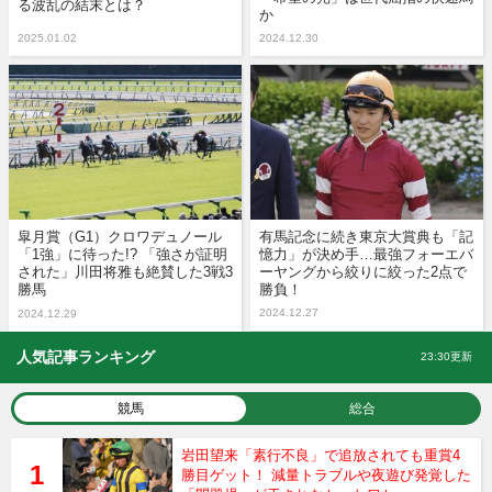
る波乱の結末とは？
か
2025.01.02
2024.12.30
皐月賞（G1）クロワデュノール
有馬記念に続き東京大賞典も「記
「1強」に待った!? 「強さが証明
憶力」が決め手…最強フォーエバ
された」川田将雅も絶賛した3戦3
ーヤングから絞りに絞った2点で
勝馬
勝負！
2024.12.27
2024.12.29
人気記事ランキング
23:30更新
競馬
総合
岩田望来「素行不良」で追放されても重賞4
勝目ゲット！ 減量トラブルや夜遊び発覚した