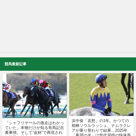
競馬最新記事
浜中俊「哀愁」の1年。かつての
「シャフリヤールの激走はわかっ
相棒ソウルラッシュ、ナムラクレ
ていた」本物だけが知る有馬記念
アが乗り替わりで結果…2025年
裏事情。そして“金杯”で再現され
「希望の光」は世代屈指の快速馬