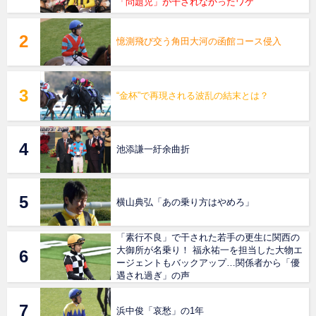
「問題児」が干されなかったワケ
憶測飛び交う角田大河の函館コース侵入
“金杯”で再現される波乱の結末とは？
池添謙一紆余曲折
横山典弘「あの乗り方はやめろ」
「素行不良」で干された若手の更生に関西の
大御所が名乗り！ 福永祐一を担当した大物エ
ージェントもバックアップ…関係者から「優
遇され過ぎ」の声
浜中俊「哀愁」の1年