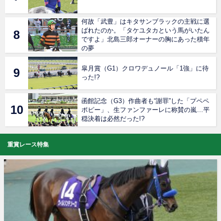
何故「武豊」はキタサンブラックの主戦に選
ばれたのか。「タケユタカという馬がいたん
ですよ」北島三郎オーナーの胸にあった積年
の夢
皐月賞（G1）クロワデュノール「1強」に待
った!?
函館記念（G3）作曲者も“謝罪”した「プペペ
ポピー」、生ファンファーレに称賛の嵐…平
穏決着は必然だった!?
重賞レース特集