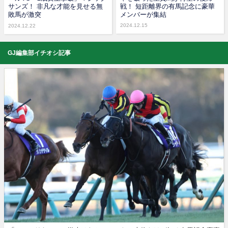
サンズ！ 非凡な才能を見せる無
戦！ 短距離界の有馬記念に豪華
敗馬が激突
メンバーが集結
2024.12.15
2024.12.22
GJ編集部イチオシ記事