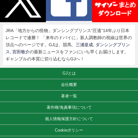
JRA「地方からの怪物」ダンシングプリンス“圧逃”14年ぶり日本
レコードで連勝！ 「来年のドバイに」新人調教師の視線は世界の
頂点へのページです。GJは、競馬、
三浦皇成
,
ダンシングプリン
ス
,
宮田敬介
の最新ニュースをファンにいち早くお届けします。
ギャンブルの本質に切り込むならGJへ！
GJとは
会社概要
著者一覧
著作権/免責事項について
個人情報保護方針について
Cookieポリシー