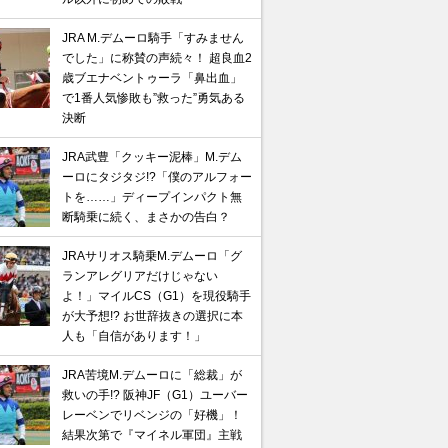
JRA M.デムーロ騎手「すみません
でした」に称賛の声続々！ 超良血2
歳ブエナベントゥーラ「鼻出血」
で1番人気惨敗も”救った”勇気ある
決断
JRA武豊「クッキー泥棒」M.デム
ーロにタジタジ!?「僕のアルフォー
トを……」ディープインパクト無
断騎乗に続く、まさかの告白？
JRAサリオス騎乗M.デムーロ「グ
ランアレグリアだけじゃない
よ！」マイルCS（G1）を現役騎手
が大予想!? お世辞抜きの選択に本
人も「自信があります！」
JRA苦境M.デムーロに「総裁」が
救いの手!? 阪神JF（G1）ユーバー
レーベンでリベンジの「好機」！
結果次第で『マイネル軍団』主戦