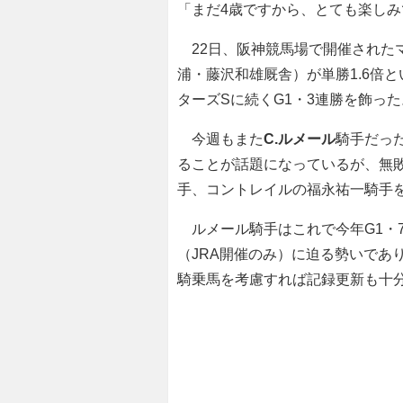
「まだ4歳ですから、とても楽し
22日、阪神競馬場で開催されたマ
浦・藤沢和雄厩舎）が単勝1.6倍
ターズSに続くG1・3連勝を飾った
今週もまた
C.ルメール
騎手だっ
ることが話題になっているが、無
手、コントレイルの福永祐一騎手
ルメール騎手はこれで今年G1・7
（JRA開催のみ）に迫る勢いであ
騎乗馬を考慮すれば記録更新も十