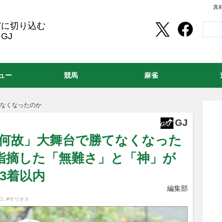
真
実に切り込む
GJ
ュー
競馬
麻雀
てなくなったのか
GJ
は「何故」大舞台で勝てなくなった
指摘した「無難さ」と「神」が
3着以内
編集部
ロ
,
#サリオス