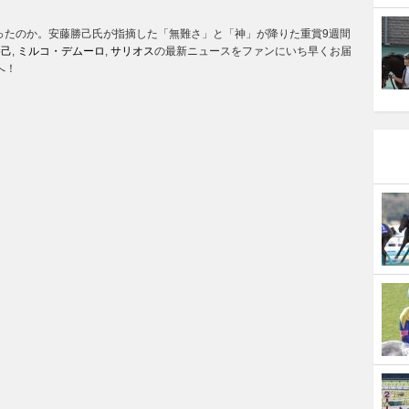
なったのか。安藤勝己氏が指摘した「無難さ」と「神」が降りた重賞9週間
勝己
,
ミルコ・デムーロ
,
サリオス
の最新ニュースをファンにいち早くお届
へ！