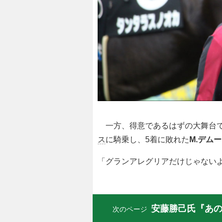
一方、得意であるはずの大舞台で
ス
に騎乗し、5着に敗れた
M.デム
「グランアレグリアだけじゃない
安藤勝己氏『あ
次のページ