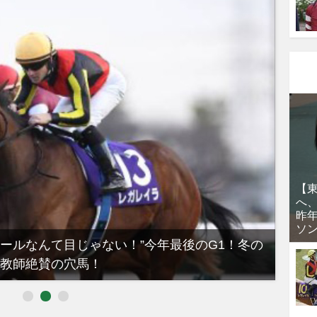
【
へ
昨
ソ
ノールなんて目じゃない！”今年最後のG1！冬の
【有
教師絶賛の穴馬！
るべき