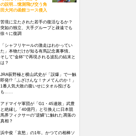
の説明…憶測飛び交う角
田大河の函館コース侵入
苦境に立たされた若手の復活なるか？
突如の独立、大手グループと疎遠でも
徐々に復調
「シャフリヤールの激走はわかってい
た」本物だけが知る有馬記念裏事情。
そして“金杯”で再現される波乱の結末と
は？
JRA荻野極と横山武史が「誤爆」で一触
即発!?「ふざけんな！ナメてんのか！」
1番人気大敗の腹いせにタオル投げる
も……
アドマイヤ軍団が「G1・45連敗」武豊
と絶縁し「40億円」と引換えに日本競
馬界フィクサーの”逆鱗”に触れた凋落の
真相？
浜中俊「哀愁」の1年。かつての相棒ソ