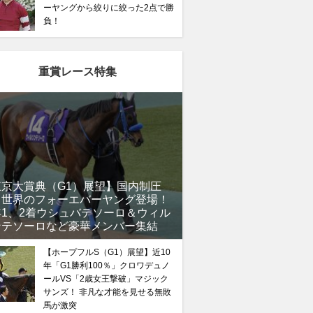
ーヤングから絞りに絞った2点で勝
負！
重賞レース特集
東京大賞典（G1）展望】国内制圧
、世界のフォーエバーヤング登場！
年1、2着ウシュバテソーロ＆ウィル
ンテソーロなど豪華メンバー集結
馬記念】武豊×ドウデュースを逆転できる候補3頭！と絶
【ホープフルS（G1）展望】近10
“隠れ穴馬！”
年「G1勝利100％」クロワデュノ
ールVS「2歳女王撃破」マジック
サンズ！ 非凡な才能を見せる無敗
馬が激突