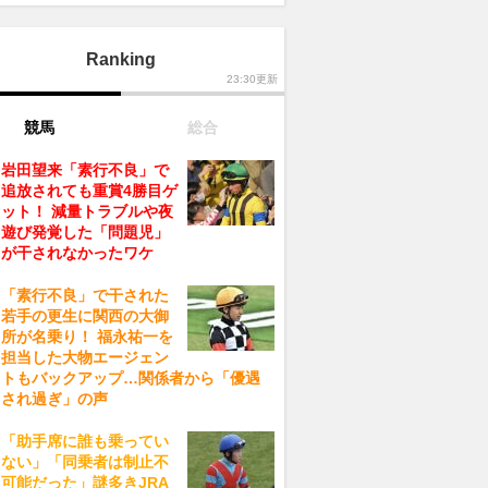
Ranking
23:30更新
競馬
総合
岩田望来「素行不良」で
追放されても重賞4勝目ゲ
ット！ 減量トラブルや夜
遊び発覚した「問題児」
が干されなかったワケ
「素行不良」で干された
若手の更生に関西の大御
所が名乗り！ 福永祐一を
担当した大物エージェン
トもバックアップ…関係者から「優遇
され過ぎ」の声
「助手席に誰も乗ってい
ない」「同乗者は制止不
可能だった」謎多きJRA