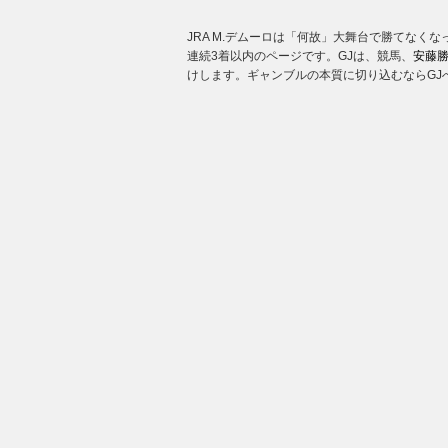
JRA M.デムーロは「何故」大舞台で勝てなく
連続3着以内のページです。GJは、競馬、
安藤
けします。ギャンブルの本質に切り込むならGJ