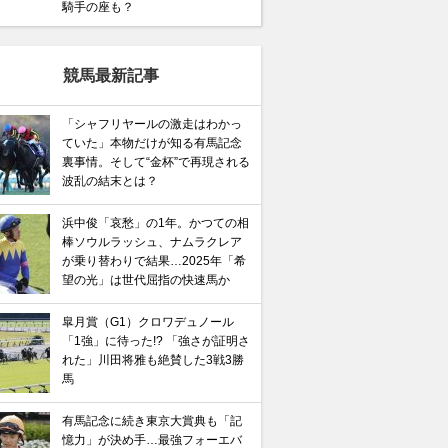
騎手の座も？
競馬最新記事
「シャフリヤールの激走はわかっ
ていた」本物だけが知る有馬記念
裏事情。そして“金杯”で再現される
波乱の結末とは？
浜中俊「哀愁」の1年。かつての相
棒ソウルラッシュ、ナムラクレア
が乗り替わりで結果…2025年「希
望の光」は世代屈指の快速馬か
皐月賞（G1）クロワデュノール
「1強」に待った!? 「強さが証明さ
れた」川田将雅も絶賛した3戦3勝
馬
有馬記念に続き東京大賞典も「記
憶力」が決め手…最強フォーエバ