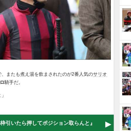
、またも煮え湯を飲まされたのが2番人気の
サリオ
ーロ
騎手だ。
よ」
の枠引いたら押してポジション取らんと』