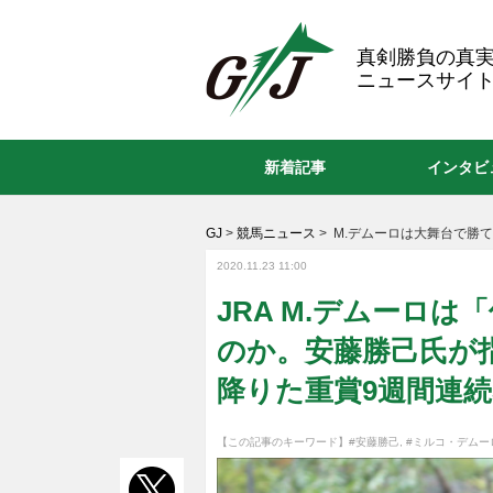
GJ
真剣勝負の真
ニュースサイト
新着記事
インタビ
GJ
>
競馬ニュース
>
M.デムーロは大舞台で勝
2020.11.23 11:00
JRA M.デムーロ
のか。安藤勝己氏が
降りた重賞9週間連続
【この記事のキーワード】
#安藤勝己
,
#ミルコ・デムー