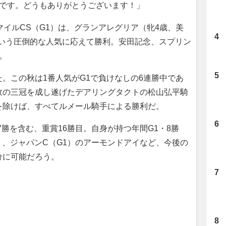
みです。どうもありがとうございます！」
イルCS（G1）は、グランアレグリア（牝4歳、美
という圧倒的な人気に応えて勝利。安田記念、スプリン
。
た。この秋は1番人気がG1で負けなしの6連勝中であ
敗の三冠を成し遂げたデアリングタクトの松山弘平騎
を除けば、すべてルメール騎手による勝利だ。
勝を含む、重賞16勝目。自身が持つ年間G1・8勝
り、ジャパンC（G1）のアーモンドアイなど、今後の
分に可能だろう。