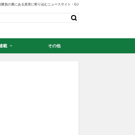
剣勝負の裏にある真実に斬り込むニュースサイト・GJ
連載
その他
・