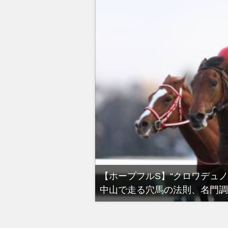
る有馬記念裏事情。そ
【ホープフルS】“クロワデュ
中山で走る穴馬の法則、名門調