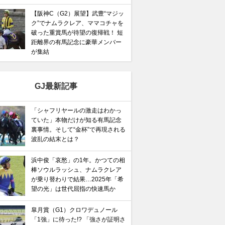
【阪神C（G2）展望】武豊“マジッ
ク”でナムラクレア、ママコチャを
破った重賞馬が待望の復帰戦！ 短
距離界の有馬記念に豪華メンバー
が集結
GJ最新記事
「シャフリヤールの激走はわかっ
ていた」本物だけが知る有馬記念
裏事情。そして“金杯”で再現される
波乱の結末とは？
浜中俊「哀愁」の1年。かつての相
棒ソウルラッシュ、ナムラクレア
が乗り替わりで結果…2025年「希
望の光」は世代屈指の快速馬か
皐月賞（G1）クロワデュノール
「1強」に待った!? 「強さが証明さ