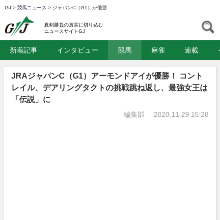
GJ
>
競馬ニュース
>
ジャパンC（G1）が優勝
GJ
S
真剣勝負の真実に切り込む
ニュースサイトGJ
新着記事
インタビュー
競馬
麻雀
連載
JRAジャパンC（G1）アーモンドアイが優勝！ コント
レイル、デアリングタクトの挑戦跳ね返し、最強女王は
「伝説」に
編集部
2020.11.29 15:28