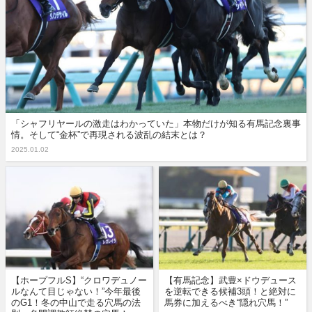
「シャフリヤールの激走はわかっていた」本物だけが知る有馬記念裏事
情。そして“金杯”で再現される波乱の結末とは？
2025.01.02
【ホープフルS】“クロワデュノー
【有馬記念】武豊×ドウデュース
ルなんて目じゃない！”今年最後
を逆転できる候補3頭！と絶対に
のG1！冬の中山で走る穴馬の法
馬券に加えるべき“隠れ穴馬！”