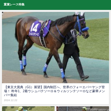
重賞レース特集
【東京大賞典（G1）展望】国内制圧へ、世界のフォーエバーヤング登
場！ 昨年1、2着ウシュバテソーロ＆ウィルソンテソーロなど豪華メン
バー集結
2024.12.22