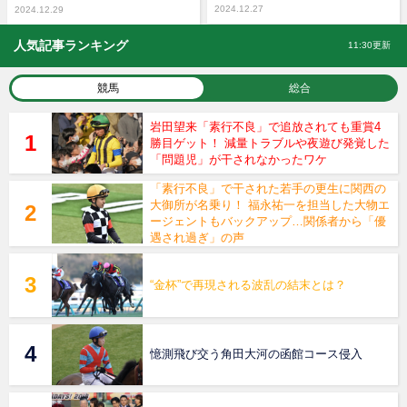
2024.12.27
2024.12.29
人気記事ランキング
11:30更新
競馬
総合
岩田望来「素行不良」で追放されても重賞4
勝目ゲット！ 減量トラブルや夜遊び発覚した
「問題児」が干されなかったワケ
「素行不良」で干された若手の更生に関西の
大御所が名乗り！ 福永祐一を担当した大物エ
ージェントもバックアップ…関係者から「優
遇され過ぎ」の声
“金杯”で再現される波乱の結末とは？
憶測飛び交う角田大河の函館コース侵入