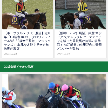
【ホープフルS（G1）展望】近10
【阪神C（G2）展望】武豊“マジ
年「G1勝利100％」クロワデュノ
ック”でナムラクレア、ママコチ
ールVS「2歳女王撃破」マジック
ャを破った重賞馬が待望の復帰
サンズ！ 非凡な才能を見せる無
戦！ 短距離界の有馬記念に豪華
敗馬が激突
メンバーが集結
2024.12.15
2024.12.22
GJ編集部イチオシ記事