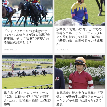
浜中俊「哀愁」の1年。かつての
「シャフリヤールの激走はわかっ
相棒ソウルラッシュ、ナムラクレ
ていた」本物だけが知る有馬記念
アが乗り替わりで結果…2025年
裏事情。そして“金杯”で再現され
「希望の光」は世代屈指の快速馬
る波乱の結末とは？
か
2025.01.02
2024.12.30
皐月賞（G1）クロワデュノール
有馬記念に続き東京大賞典も「記
「1強」に待った!? 「強さが証明
憶力」が決め手…最強フォーエバ
された」川田将雅も絶賛した3戦3
ーヤングから絞りに絞った2点で
勝馬
勝負！