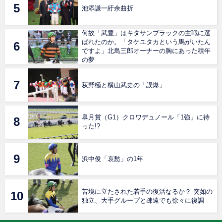
池添謙一紆余曲折
何故「武豊」はキタサンブラックの主戦に選
ばれたのか。「タケユタカという馬がいたん
ですよ」北島三郎オーナーの胸にあった積年
の夢
荻野極と横山武史の「誤爆」
皐月賞（G1）クロワデュノール「1強」に待
った!?
浜中俊「哀愁」の1年
苦境に立たされた若手の復活なるか？ 突如の
独立、大手グループと疎遠でも徐々に復調