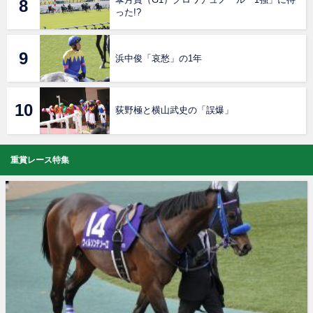
った!?
浜中俊「哀愁」の1年
荻野極と横山武史の「誤爆」
重賞レース特集