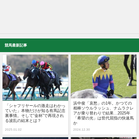
競馬最新記事
浜中俊「哀愁」の1年。かつての
「シャフリヤールの激走はわかっ
相棒ソウルラッシュ、ナムラクレ
ていた」本物だけが知る有馬記念
アが乗り替わりで結果…2025年
裏事情。そして“金杯”で再現され
「希望の光」は世代屈指の快速馬
る波乱の結末とは？
か
2025.01.02
2024.12.30