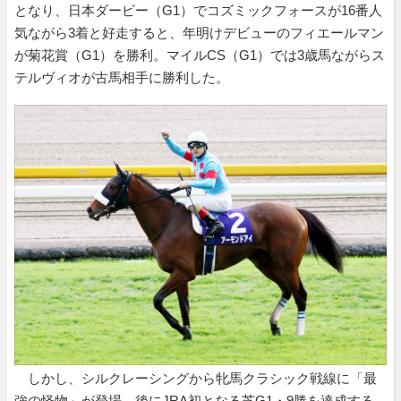
となり、日本ダービー（G1）でコズミックフォースが16番人
気ながら3着と好走すると、年明けデビューのフィエールマン
が菊花賞（G1）を勝利。マイルCS（G1）では3歳馬ながらス
テルヴィオが古馬相手に勝利した。
しかし、シルクレーシングから牝馬クラシック戦線に「最
強の怪物」が登場。後にJRA初となる芝G1・9勝を達成する