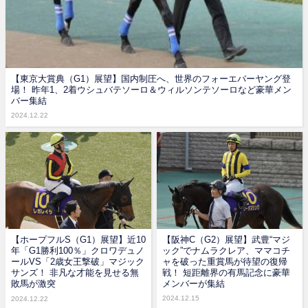
【東京大賞典（G1）展望】国内制圧へ、世界のフォーエバーヤング登
場！ 昨年1、2着ウシュバテソーロ＆ウィルソンテソーロなど豪華メン
バー集結
2024.12.22
【ホープフルS（G1）展望】近10
【阪神C（G2）展望】武豊“マジ
年「G1勝利100％」クロワデュノ
ック”でナムラクレア、ママコチ
ールVS「2歳女王撃破」マジック
ャを破った重賞馬が待望の復帰
サンズ！ 非凡な才能を見せる無
戦！ 短距離界の有馬記念に豪華
敗馬が激突
メンバーが集結
2024.12.15
2024.12.22