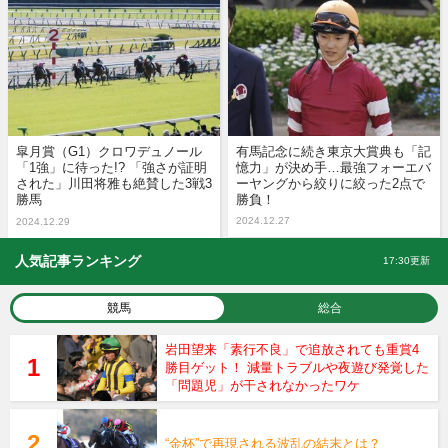
皐月賞（G1）クロワデュノール
有馬記念に続き東京大賞典も「記
「1強」に待った!? 「強さが証明
憶力」が決め手…最強フォーエバ
された」川田将雅も絶賛した3戦3
ーヤングから絞りに絞った2点で
勝馬
勝負！
2024.12.27
2024.12.29
人気記事ランキング
17:30更新
競馬
総合
岩田望来「素行不良」で追放されても重賞4
勝目ゲット！ 減量トラブルや夜遊び発覚した
「問題児」が干されなかったワケ
“金杯”で再現される波乱の結末とは？