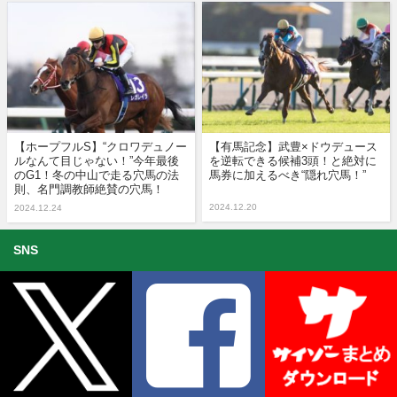
【ホープフルS】“クロワデュノー
【有馬記念】武豊×ドウデュース
ルなんて目じゃない！”今年最後
を逆転できる候補3頭！と絶対に
のG1！冬の中山で走る穴馬の法
馬券に加えるべき“隠れ穴馬！”
則、名門調教師絶賛の穴馬！
2024.12.20
2024.12.24
SNS