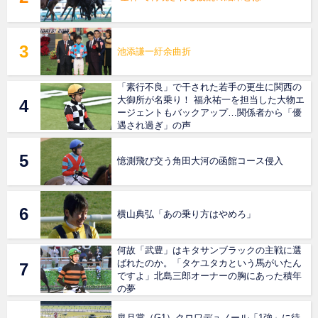
池添謙一紆余曲折
「素行不良」で干された若手の更生に関西の
大御所が名乗り！ 福永祐一を担当した大物エ
ージェントもバックアップ…関係者から「優
遇され過ぎ」の声
憶測飛び交う角田大河の函館コース侵入
横山典弘「あの乗り方はやめろ」
何故「武豊」はキタサンブラックの主戦に選
ばれたのか。「タケユタカという馬がいたん
ですよ」北島三郎オーナーの胸にあった積年
の夢
皐月賞（G1）クロワデュノール「1強」に待