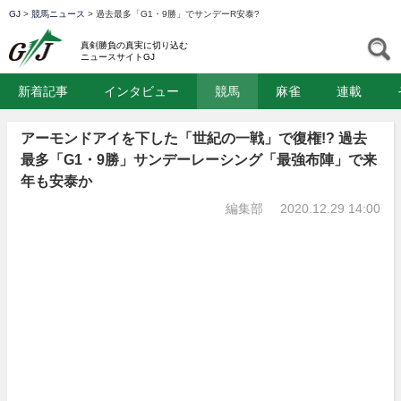
GJ
>
競馬ニュース
>
過去最多「G1・9勝」でサンデーR安泰?
GJ
S
真剣勝負の真実に切り込む
ニュースサイトGJ
新着記事
インタビュー
競馬
麻雀
連載
アーモンドアイを下した「世紀の一戦」で復権!? 過去
最多「G1・9勝」サンデーレーシング「最強布陣」で来
年も安泰か
編集部
2020.12.29 14:00