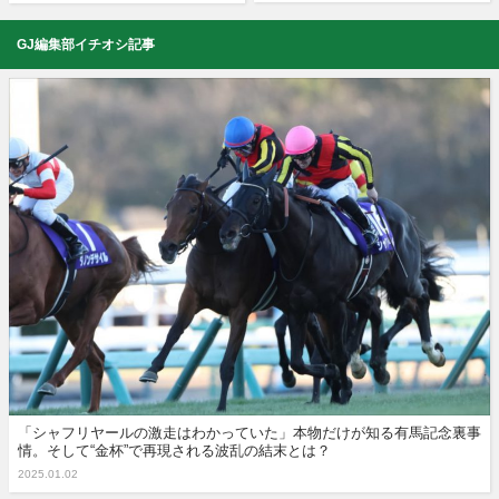
GJ編集部イチオシ記事
「シャフリヤールの激走はわかっていた」本物だけが知る有馬記念裏事
情。そして“金杯”で再現される波乱の結末とは？
2025.01.02