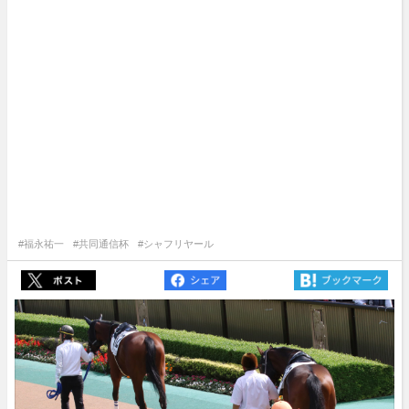
#福永祐一
#共同通信杯
#シャフリヤール