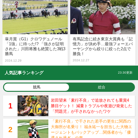
皐月賞（G1）クロワデュノール
有馬記念に続き東京大賞典も「記
「1強」に待った!? 「強さが証明
憶力」が決め手…最強フォーエバ
された」川田将雅も絶賛した3戦3
ーヤングから絞りに絞った2点で
勝馬
勝負！
2024.12.27
2024.12.29
人気記事ランキング
23:30更新
競馬
総合
岩田望来「素行不良」で追放されても重賞4
勝目ゲット！ 減量トラブルや夜遊び発覚した
「問題児」が干されなかったワケ
「素行不良」で干された若手の更生に関西の
大御所が名乗り！ 福永祐一を担当した大物エ
ージェントもバックアップ…関係者から「優
遇され過ぎ」の声