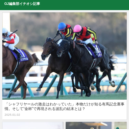
GJ編集部イチオシ記事
「シャフリヤールの激走はわかっていた」本物だけが知る有馬記念裏事
情。そして“金杯”で再現される波乱の結末とは？
2025.01.02