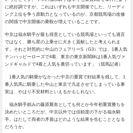
に絶好調ですが、これはいずれも中京開催でした。リーディ
ング上位を争う原動力となっているのが、京都競馬場の改修
の関係で中京開催の乗鞍が増えていることです。
中京は福永騎手が最も得意としている競馬場といっても過言
ではなく、勝ち星の上乗せに大きく貢献したと考えられま
す。それと対照的に中山のフェアリーS（G3）では、1番人気
テンハッピーローズで4着、東京の東京新聞杯は1番人気ヴァ
ンドギャルドで4着と人気を裏切っています」（競馬記者）
1番人気の騎乗がなかった中京の重賞で好結果を残して、1
番人気馬に騎乗した中山と東京で凡走させてしまっている事
実は、やはり不安材料といえるかもしれない。
福永騎手頼みの藤原厩舎としても何とか今年初重賞勝ちを
決めたいところだが、中京以外では信頼度の下がる福永騎
手。はたして両者の矛盾はどのような結果を生むこととなる
だろうか。