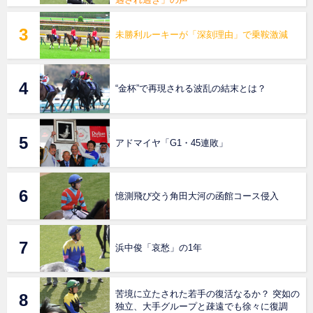
未勝利ルーキーが「深刻理由」で乗鞍激減
“金杯”で再現される波乱の結末とは？
アドマイヤ「G1・45連敗」
憶測飛び交う角田大河の函館コース侵入
浜中俊「哀愁」の1年
苦境に立たされた若手の復活なるか？ 突如の
独立、大手グループと疎遠でも徐々に復調