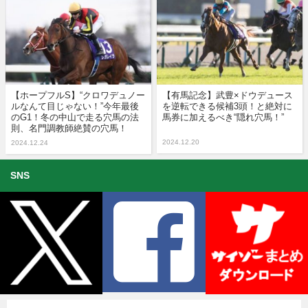
【ホープフルS】“クロワデュノー
【有馬記念】武豊×ドウデュース
ルなんて目じゃない！”今年最後
を逆転できる候補3頭！と絶対に
のG1！冬の中山で走る穴馬の法
馬券に加えるべき“隠れ穴馬！”
則、名門調教師絶賛の穴馬！
2024.12.20
2024.12.24
SNS