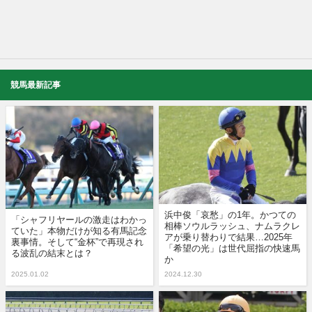
競馬最新記事
浜中俊「哀愁」の1年。かつての
「シャフリヤールの激走はわかっ
相棒ソウルラッシュ、ナムラクレ
ていた」本物だけが知る有馬記念
アが乗り替わりで結果…2025年
裏事情。そして“金杯”で再現され
「希望の光」は世代屈指の快速馬
る波乱の結末とは？
か
2025.01.02
2024.12.30