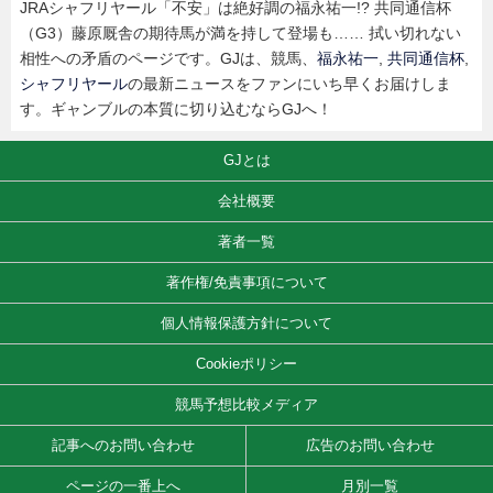
JRAシャフリヤール「不安」は絶好調の福永祐一!? 共同通信杯
（G3）藤原厩舎の期待馬が満を持して登場も…… 拭い切れない
相性への矛盾のページです。GJは、競馬、
福永祐一
,
共同通信杯
,
シャフリヤール
の最新ニュースをファンにいち早くお届けしま
す。ギャンブルの本質に切り込むならGJへ！
GJとは
会社概要
著者一覧
著作権/免責事項について
個人情報保護方針について
Cookieポリシー
競馬予想比較メディア
記事へのお問い合わせ
広告のお問い合わせ
ページの一番上へ
月別一覧