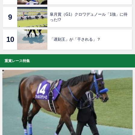
皐月賞（G1）クロワデュノール「1強」に待
った!?
「遅刻王」が「干される」？
重賞レース特集