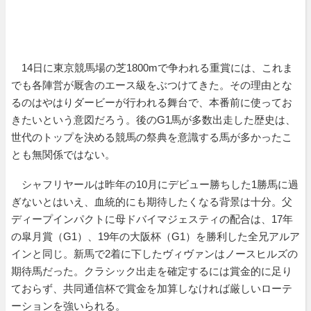
14日に東京競馬場の芝1800mで争われる重賞には、これま
でも各陣営が厩舎のエース級をぶつけてきた。その理由とな
るのはやはりダービーが行われる舞台で、本番前に使ってお
きたいという意図だろう。後のG1馬が多数出走した歴史は、
世代のトップを決める競馬の祭典を意識する馬が多かったこ
とも無関係ではない。
シャフリヤールは昨年の10月にデビュー勝ちした1勝馬に過
ぎないとはいえ、血統的にも期待したくなる背景は十分。父
ディープインパクトに母ドバイマジェスティの配合は、17年
の皐月賞（G1）、19年の大阪杯（G1）を勝利した全兄アルア
インと同じ。新馬で2着に下したヴィヴァンはノースヒルズの
期待馬だった。クラシック出走を確定するには賞金的に足り
ておらず、共同通信杯で賞金を加算しなければ厳しいローテ
ーションを強いられる。