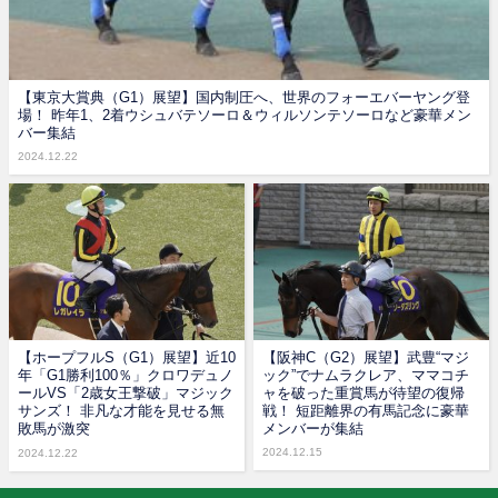
【東京大賞典（G1）展望】国内制圧へ、世界のフォーエバーヤング登
場！ 昨年1、2着ウシュバテソーロ＆ウィルソンテソーロなど豪華メン
バー集結
2024.12.22
【ホープフルS（G1）展望】近10
【阪神C（G2）展望】武豊“マジ
年「G1勝利100％」クロワデュノ
ック”でナムラクレア、ママコチ
ールVS「2歳女王撃破」マジック
ャを破った重賞馬が待望の復帰
サンズ！ 非凡な才能を見せる無
戦！ 短距離界の有馬記念に豪華
敗馬が激突
メンバーが集結
2024.12.15
2024.12.22