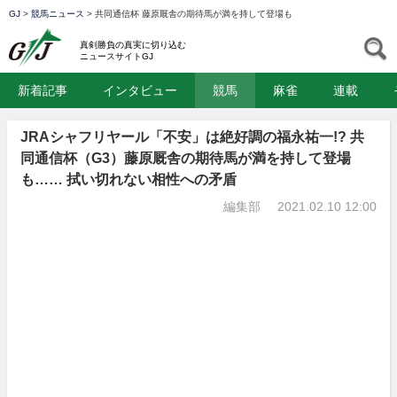
GJ
>
競馬ニュース
>
共同通信杯 藤原厩舎の期待馬が満を持して登場も
GJ
S
真剣勝負の真実に切り込む
ニュースサイトGJ
新着記事
インタビュー
競馬
麻雀
連載
JRAシャフリヤール「不安」は絶好調の福永祐一!? 共
同通信杯（G3）藤原厩舎の期待馬が満を持して登場
も…… 拭い切れない相性への矛盾
編集部
2021.02.10 12:00