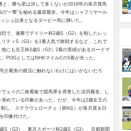
勝と、勝ち星は決して多くないが2018年の皐月賞馬
の“一撃”を秘める藤原厩舎。今年はシャフリヤール
フラッシュ以来となるダービー馬に輝いた。
烈で、連勝でデイリー杯2歳S（G2）を制したレッ
リティS（G1）を1番人気で敗戦するなど、これで
他にも京王杯2歳S（G2）2着の実績があるロードマ
。POGとしてはNHKマイルCの5着が光った。
尚介
厩舎の復活に触れないわけにはいかないだろ
ウェイの二枚看板で競馬界を席巻した須貝厩舎。し
を潜めている印象があった。だが、今年は2歳女王の
を制し、ステラヴェローチェ（第6位）が皐月賞＆日
活を印象付けた。
S（G3）、東京スポーツ杯2歳S（G3）、京都新聞