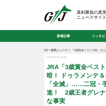
GJ
真剣勝負の真
ニュースサイト
新着記事
インタビ
GJ
>
競馬ニュース
>
「3歳賞金ベスト100」か
2021.07.02 11:00
JRA「3歳賞金ベス
暗！ ドゥラメンテ
「全滅」……二冠・
進！ 2歳王者グレ
な事実