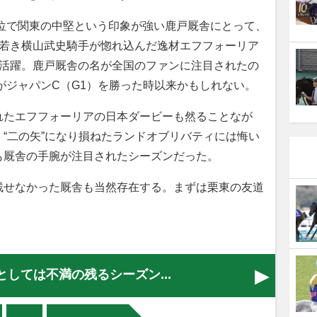
0位で関東の中堅という印象が強い鹿戸厩舎にとって、
。若き横山武史騎手が惚れ込んだ逸材エフフォーリア
大活躍。鹿戸厩舎の名が全国のファンに注目されたの
ーがジャパンC（G1）を勝った時以来かもしれない。
たエフフォーリアの日本ダービーも然ることなが
、“二の矢”になり損ねたランドオブリバティには悔い
も厩舎の手腕が注目されたシーズンだった。
せなかった厩舎も当然存在する。まずは栗東の友道
としては不満の残るシーズン...