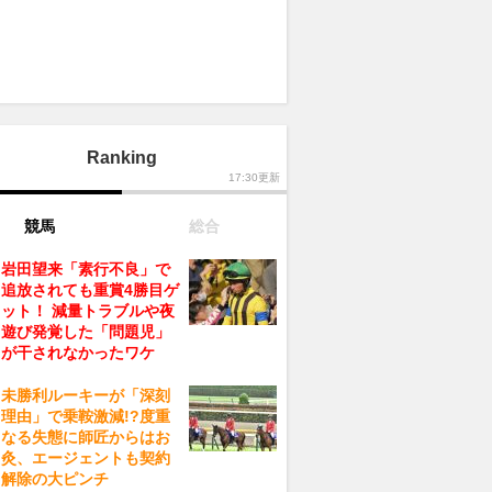
Ranking
17:30更新
競馬
総合
岩田望来「素行不良」で
追放されても重賞4勝目ゲ
ット！ 減量トラブルや夜
遊び発覚した「問題児」
が干されなかったワケ
未勝利ルーキーが「深刻
理由」で乗鞍激減!?度重
なる失態に師匠からはお
灸、エージェントも契約
解除の大ピンチ