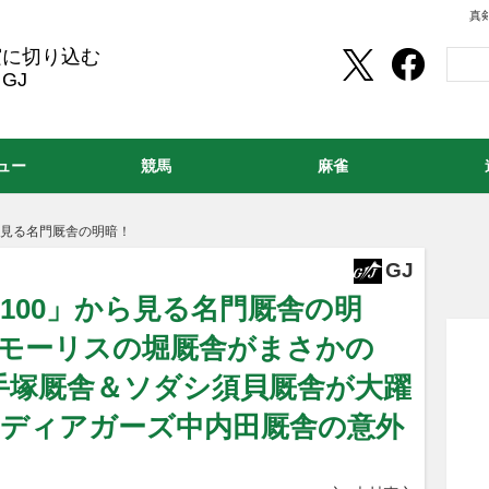
真
実に切り込む
GJ
ュー
競馬
麻雀
ら見る名門厩舎の明暗！
GJ
ト100」から見る名門厩舎の明
＆モーリスの堀厩舎がまさかの
手塚厩舎＆ソダシ須貝厩舎が大躍
ナディアガーズ中内田厩舎の意外