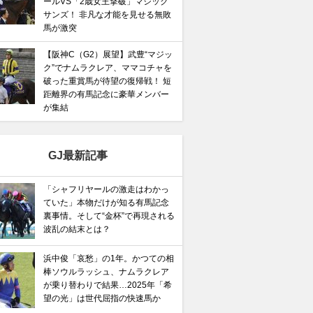
ールVS「2歳女王撃破」マジック
サンズ！ 非凡な才能を見せる無敗
馬が激突
【阪神C（G2）展望】武豊“マジッ
ク”でナムラクレア、ママコチャを
破った重賞馬が待望の復帰戦！ 短
距離界の有馬記念に豪華メンバー
が集結
GJ最新記事
「シャフリヤールの激走はわかっ
ていた」本物だけが知る有馬記念
裏事情。そして“金杯”で再現される
波乱の結末とは？
浜中俊「哀愁」の1年。かつての相
棒ソウルラッシュ、ナムラクレア
が乗り替わりで結果…2025年「希
望の光」は世代屈指の快速馬か