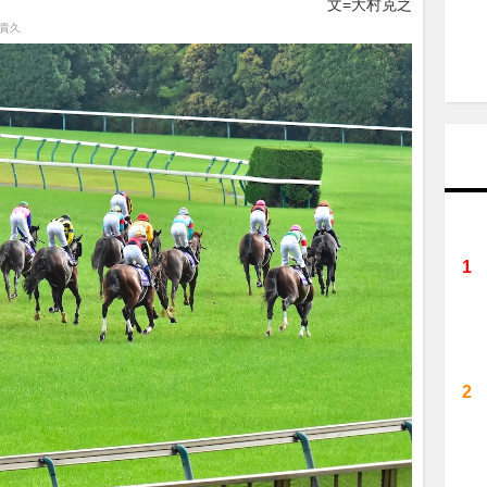
文=大村克之
塚貴久