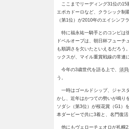
ここまでリーディング31位の15
エポカドーロなど、クラシック制覇
（第1位）が2010年のエイシン
特に福永祐一騎手とのコンビは強
ドベルオーブは、朝日杯フューチュ
も順調さを欠いたといえるだろう。
ックスが、マイル重賞戦線の常連に
今年の3歳世代を語る上で、
須貝
う。
一時はゴールドシップ、ジャスタ
かし、近年はかつての勢いが鳴り
ソダシ（第3位）が桜花賞（G1）
本ダービーで共に3着と、名門復
他にもヴェローチェオロが札幌2歳