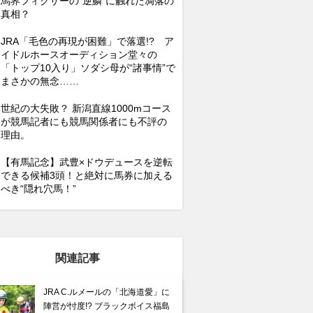
馬界フィクサーの”逆鱗”に触れた凋落の
真相？
JRA「毛色の再現が困難」で落選!? ア
イドルホースオーディション堂々の
「トップ10入り」ソダシ母が“諸事情”で
まさかの無念……
世紀の大失敗？ 新潟直線1000mコース
が競馬記者にも競馬関係者にも不評の
理由。
【有馬記念】武豊×ドウデュースを逆転
できる候補3頭！と絶対に馬券に加える
べき“隠れ穴馬！”
関連記事
JRA C.ルメールの「北海道愛」に
陣営が忖度!? ブラックボイス福島