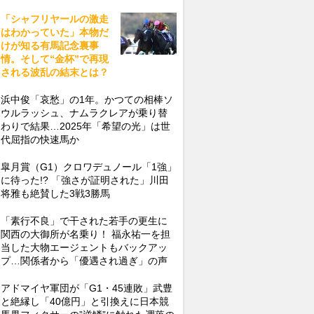
「シャフリヤールの激走
はわかっていた」本物だ
けが知る有馬記念裏事
情。そして“金杯”で再現
される波乱の結末とは？
浜中俊「哀愁」の1年。かつての相棒ソ
ウルラッシュ、ナムラクレアが乗り替
わりで結果…2025年「希望の光」は世
代屈指の快速馬か
皐月賞（G1）クロワデュノール「1強」
に待った!? 「強さが証明された」川田
将雅も絶賛した3戦3勝馬
「素行不良」で干された若手の更生に
関西の大御所が名乗り！ 福永祐一を担
当した大物エージェントもバックアッ
プ…関係者から「優遇され過ぎ」の声
アドマイヤ軍団が「G1・45連敗」武豊
と絶縁し「40億円」と引換えに日本競