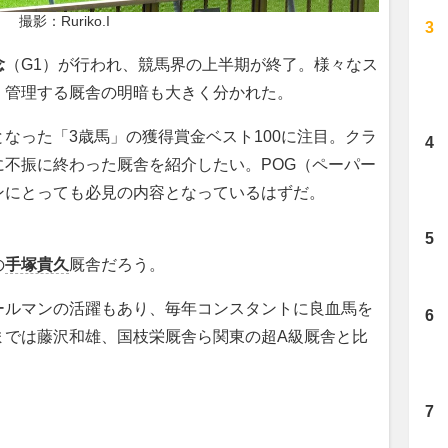
撮影：Ruriko.I
念
（G1）が行われ、競馬界の上半期が終了。様々なス
、管理する厩舎の明暗も大きく分かれた。
なった「3歳馬」の獲得賞金ベスト100に注目。クラ
不振に終わった厩舎を紹介したい。POG（ペーパー
ンにとっても必見の内容となっているはずだ。
の
手塚貴久
厩舎だろう。
ルマンの活躍もあり、毎年コンスタントに良血馬を
までは藤沢和雄、国枝栄厩舎ら関東の超A級厩舎と比