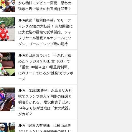
から函館にデビュー変更、思わぬ
強敵出現で最大の被害者は武豊？
JRA武豊「勝利数半減」でリーデ
ィング22位の大転落！ 失地回復に
は大歓迎の函館で反撃開始、シャ
フリヤール近親アルナシームにソ
ダシ、ゴールドシップ級の期待
JRA岩田康誠ついに「干され」始
めた!? ラジオNIKKEI賞（G3）で
「重賞100勝＆全10場重賞制覇」
にWリーチで出るか“挑発”ガッツポ
ーズ
JRA 「31戦未勝利」永島まなみ札
幌でスランプ突入!? 同期の好調と
明暗分かれる、 増沢由貴子以来、
24年ぶり快挙達成は「女の武器」
がカギ？
JRA「関東の有望株」は横山武史
だけじゃない!? 先輩騎手の厳しい