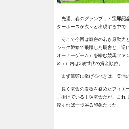
先週、春のグランプリ・
宝塚記
ターホースが次々と出現する中で
そこで今回は厩舎の若き原動力と
シック戦線で飛躍した厩舎と、逆に
オーナーゲーム）を嗜む競馬ファ
※（）内は3歳世代の賞金順位。
まず筆頭に挙げるべきは、美浦
長く厩舎の看板を務めたフィエー
手掛けている手塚厩舎だが、これ
較すれば一歩劣る印象だった。