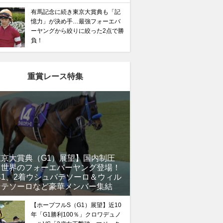
有馬記念に続き東京大賞典も「記
憶力」が決め手…最強フォーエバ
ーヤングから絞りに絞った2点で勝
負！
重賞レース特集
東京大賞典（G1）展望】国内制圧
、世界のフォーエバーヤング登場！
年1、2着ウシュバテソーロ＆ウィル
ンテソーロなど豪華メンバー集結
【ホープフルS（G1）展望】近10
年「G1勝利100％」クロワデュノ