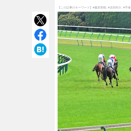
【この記事のキーワード】
#藤原英昭
,
#須貝尚介
,
#手