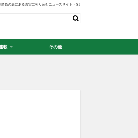
剣勝負の裏にある真実に斬り込むニュースサイト・GJ
連載
その他
・