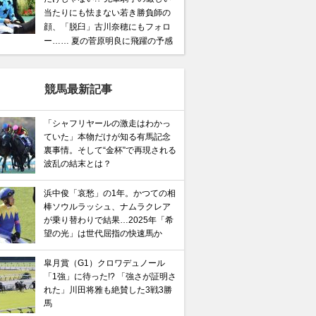
当たりにも怯まない若き勝負師の
顔、「脱臼」古川奈穂にもフォロ
ー…… 夏の菅原明良に飛躍の予感
競馬最新記事
「シャフリヤールの激走はわかっ
ていた」本物だけが知る有馬記念
裏事情。そして“金杯”で再現される
波乱の結末とは？
浜中俊「哀愁」の1年。かつての相
棒ソウルラッシュ、ナムラクレア
が乗り替わりで結果…2025年「希
望の光」は世代屈指の快速馬か
皐月賞（G1）クロワデュノール
「1強」に待った!? 「強さが証明さ
れた」川田将雅も絶賛した3戦3勝
馬