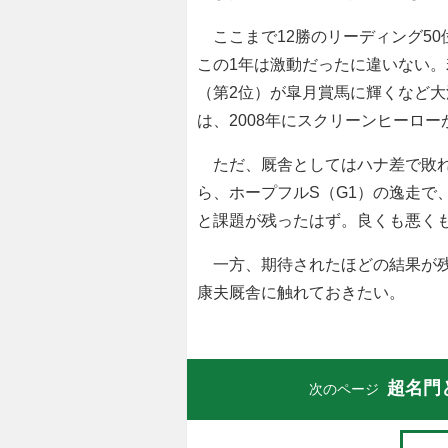
ここまで12勝のリーディング5
この1年は激動だったに違いない
（第2位）が皐月賞馬に輝くなど
は、2008年にスクリーンヒーロ
ただ、厩舎としてはハナ差で敗れ
ら、ホープフルS（G1）の逸走で
と課題が残ったはず。良くも悪く
一方、期待されたほどの結果が残
康夫厩舎に触れておきたい。
超名門
次のページ