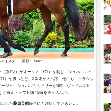
マイスター　撮影：Ruriko.I
（第4位）がオークス（G1）を制し、シュネルマイ
（G1）を勝つなど、3歳馬が大活躍。他にも、クラシッ
ビージャ、シュバルツカイザーが3勝、ヴェイルネビ
など賞金トップ100に5頭を送り込んだ。
輩出した
藤原英昭
厩舎にも注目しておきたい。