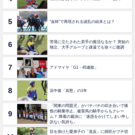
“金杯”で再現される波乱の結末とは？
苦境に立たされた若手の復活なるか？ 突如の
独立、大手グループと疎遠でも徐々に復調
アドマイヤ「G1・45連敗」
浜中俊「哀愁」の1年
「関東の問題児」がバチバチの叩き合いで痛
恨の騎乗停止…被害馬の騎手からもクレー
ム？ 降着の裁決に「迷惑をかけてしまい申し
訳ない気持ち」
目を掛けた愛弟子の「造反」に師匠がブチ切