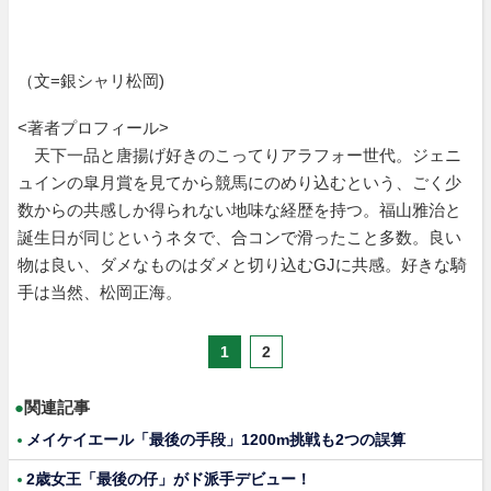
（文=銀シャリ松岡)
<著者プロフィール>
天下一品と唐揚げ好きのこってりアラフォー世代。ジェニ
ュインの皐月賞を見てから競馬にのめり込むという、ごく少
数からの共感しか得られない地味な経歴を持つ。福山雅治と
誕生日が同じというネタで、合コンで滑ったこと多数。良い
物は良い、ダメなものはダメと切り込むGJに共感。好きな騎
手は当然、松岡正海。
1
2
●
関連記事
メイケイエール「最後の手段」1200m挑戦も2つの誤算
2歳女王「最後の仔」がド派手デビュー！