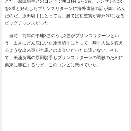
とだ。原田騎手とのコンビで朝日杯FSを5着、シンザン記念
を2着と好走した
プリンスリターン
に海外遠征の話が舞い込ん
だのだ。原田騎手にとっても、勝てば初重賞が海外G1になる
ビッグチャンスだった。
当時、前年の平地3勝のうち2勝がプリンスリターンとい
う、まさにどん底にいた原田騎手にとって、騎手人生を変え
るような出来事が本馬との出会いだったに違いない。そし
て、美浦所属の原田騎手もプリンスリターンの調教のために
栗東に滞在するなど、このコンビに懸けていた。