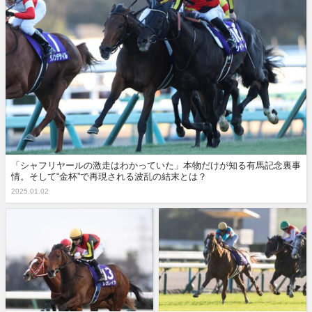
「シャフリヤールの激走はわかっていた」本物だけが知る有馬記念裏事
情。そして“金杯”で再現される波乱の結末とは？
2025.01.02