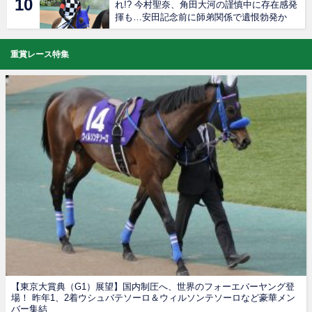
れ!? 今村聖奈、角田大河の謹慎中に存在感発
揮も…安田記念前に師弟関係で遺恨勃発か
重賞レース特集
【東京大賞典（G1）展望】国内制圧へ、世界のフォーエバーヤング登
場！ 昨年1、2着ウシュバテソーロ＆ウィルソンテソーロなど豪華メン
バー集結