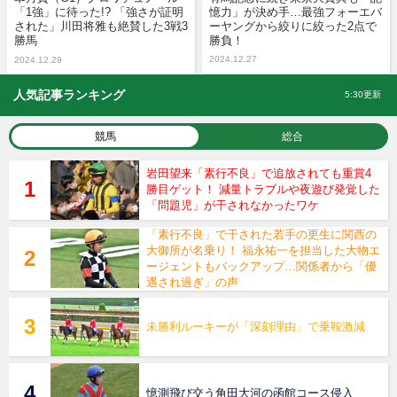
「1強」に待った!? 「強さが証明
憶力」が決め手…最強フォーエバ
された」川田将雅も絶賛した3戦3
ーヤングから絞りに絞った2点で
勝馬
勝負！
2024.12.27
2024.12.29
人気記事ランキング
5:30更新
競馬
総合
岩田望来「素行不良」で追放されても重賞4
勝目ゲット！ 減量トラブルや夜遊び発覚した
「問題児」が干されなかったワケ
「素行不良」で干された若手の更生に関西の
大御所が名乗り！ 福永祐一を担当した大物エ
ージェントもバックアップ…関係者から「優
遇され過ぎ」の声
未勝利ルーキーが「深刻理由」で乗鞍激減
憶測飛び交う角田大河の函館コース侵入