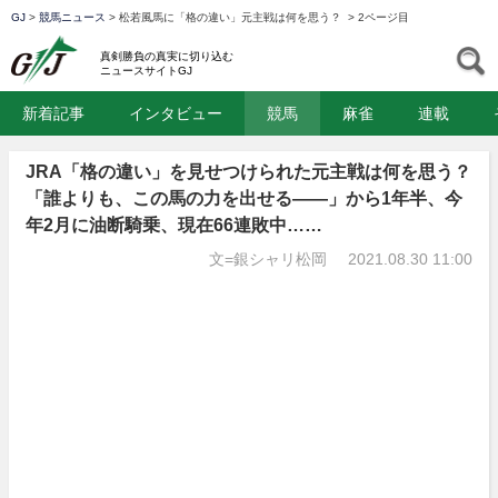
GJ
>
競馬ニュース
>
松若風馬に「格の違い」元主戦は何を思う？
>
2ページ目
GJ
S
真剣勝負の真実に切り込む
ニュースサイトGJ
新着記事
インタビュー
競馬
麻雀
連載
JRA「格の違い」を見せつけられた元主戦は何を思う？
「誰よりも、この馬の力を出せる――」から1年半、今
年2月に油断騎乗、現在66連敗中……
文=銀シャリ松岡
2021.08.30 11:00