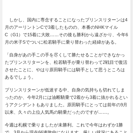
しかし、国内に専念することになったプリンスリターンは4
月のアーリントンCで3着したものの、本番のNHKマイル
C（G1）で15着に大敗……その後も勝利から遠ざかり、今年6
月の米子Sでついに松若騎手に乗り替わった経緯がある。
「自身があの手この手を尽くして勝たせることができなかっ
たプリンスリターンを、松若騎手が乗り替わって2戦目で復活
させたことに、やはり原田騎手には騎手として思うところは
あるでしょう。
プリンスリターンが低迷する中、自身の気持ちも切れてしま
ったのか、今年2月には油断騎乗で2着から3着に抜かれるとい
うアクシデントもありました。原田騎手にとっては前年の9月
以来、久々の上位人気馬の騎乗だったのですが……。
今週は札幌で乗りましたが未勝利。これで今年はわずか1勝
で、3月から現在66連敗中になります。厳しい状況にあること