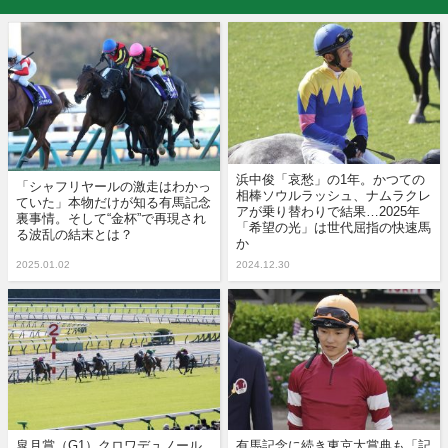
浜中俊「哀愁」の1年。かつての
「シャフリヤールの激走はわかっ
相棒ソウルラッシュ、ナムラクレ
ていた」本物だけが知る有馬記念
アが乗り替わりで結果…2025年
裏事情。そして“金杯”で再現され
「希望の光」は世代屈指の快速馬
る波乱の結末とは？
か
2025.01.02
2024.12.30
皐月賞（G1）クロワデュノール
有馬記念に続き東京大賞典も「記