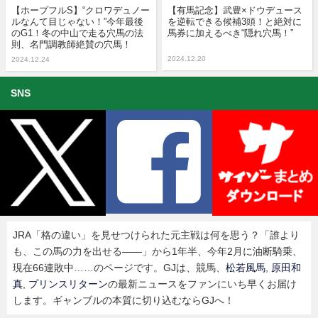
【ホープフルS】“クロワデュノー
【有馬記念】武豊×ドウデュース
ルなんて目じゃない！”今年最後
を逆転できる候補3頭！と絶対に
のG1！冬の中山で走る穴馬の法
馬券に加えるべき“隠れ穴馬！”
則、名門調教師絶賛の穴馬！
2024.12.20
2024.12.24
SNS
JRA「格の違い」を見せつけられた元主戦は何を思う？「誰より
も、この馬の力を出せる――」から1年半、今年2月に油断騎乗、
現在66連敗中……のページです。GJは、競馬、
松若風馬
,
原田和
真
,
プリンスリターン
の最新ニュースをファンにいち早くお届け
します。ギャンブルの本質に切り込むならGJへ！