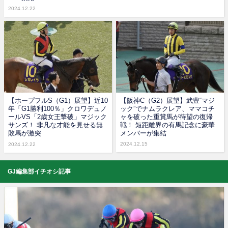
2024.12.22
【ホープフルS（G1）展望】近10
【阪神C（G2）展望】武豊“マジ
年「G1勝利100％」クロワデュノ
ック”でナムラクレア、ママコチ
ールVS「2歳女王撃破」マジック
ャを破った重賞馬が待望の復帰
サンズ！ 非凡な才能を見せる無
戦！ 短距離界の有馬記念に豪華
敗馬が激突
メンバーが集結
2024.12.15
2024.12.22
GJ編集部イチオシ記事