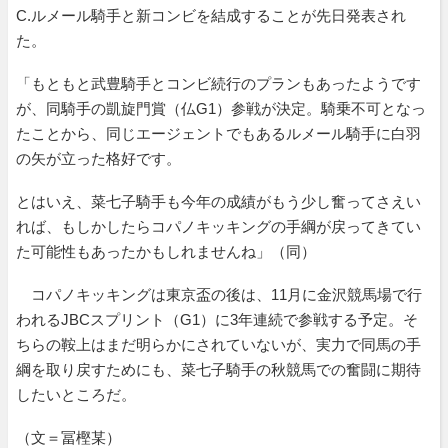
C.ルメール騎手と新コンビを結成することが先日発表され
た。
「もともと武豊騎手とコンビ続行のプランもあったようです
が、同騎手の凱旋門賞（仏G1）参戦が決定。騎乗不可となっ
たことから、同じエージェントでもあるルメール騎手に白羽
の矢が立った格好です。
とはいえ、菜七子騎手も今年の成績がもう少し奮ってさえい
れば、もしかしたらコパノキッキングの手綱が戻ってきてい
た可能性もあったかもしれませんね」（同）
コパノキッキングは東京盃の後は、11月に金沢競馬場で行
われるJBCスプリント（G1）に3年連続で参戦する予定。そ
ちらの鞍上はまだ明らかにされていないが、実力で同馬の手
綱を取り戻すためにも、菜七子騎手の秋競馬での奮闘に期待
したいところだ。
（文＝冨樫某）