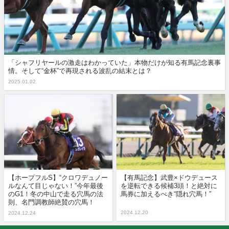
「シャフリヤールの激走はわかっていた」本物だけが知る有馬記念裏事
情。そして“金杯”で再現される波乱の結末とは？
2025.01.02
【ホープフルS】“クロワデュノー
【有馬記念】武豊×ドウデュース
ルなんて目じゃない！”今年最後
を逆転できる候補3頭！と絶対に
のG1！冬の中山で走る穴馬の法
馬券に加えるべき“隠れ穴馬！”
則、名門調教師絶賛の穴馬！
2024.12.20
2024.12.24