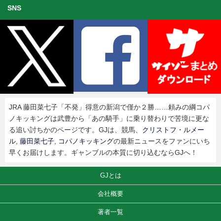
SNS
JRA 藤田菜七子「不発」得意の新潟で僅か２勝……頼みの綱コパ
ノキッキングは武豊から「あの騎手」に乗り替わりで苦境に更な
る追い討ちかのページです。GJは、競馬、
クリストフ・ルメー
ル
,
藤田菜七子
,
コパノキッキング
の最新ニュースをファンにいち
早くお届けします。ギャンブルの本質に切り込むならGJへ！
GJとは
会社概要
著者一覧