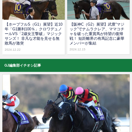
【ホープフルS（G1）展望】近10
【阪神C（G2）展望】武豊“マジ
年「G1勝利100％」クロワデュノ
ック”でナムラクレア、ママコチ
ールVS「2歳女王撃破」マジック
ャを破った重賞馬が待望の復帰
サンズ！ 非凡な才能を見せる無
戦！ 短距離界の有馬記念に豪華
敗馬が激突
メンバーが集結
2024.12.15
2024.12.22
GJ編集部イチオシ記事