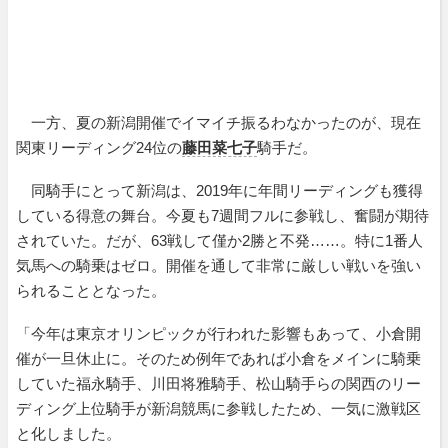
一方、夏の新潟開催でイマイチ振るわなかったのが、現在
関東リーディング24位の
藤田菜七子
騎手だ。
同騎手にとって新潟は、2019年に年間リーディングも獲得
している得意の舞台。今夏も7週間フルに参戦し、奮闘が期待
されていた。だが、63戦して僅か2勝と不発……。特に1番人
気馬への騎乗はゼロ。開催を通して非常に厳しい戦いを強い
られることとなった。
「今年は東京オリンピックが行われた影響もあって、小倉開
催が一旦休止に。そのため例年であれば小倉をメインに騎乗
していた福永騎手、川田将雅騎手、松山騎手らの関西のリー
ディング上位騎手が新潟競馬に参戦したため、一気に激戦区
と化しました。