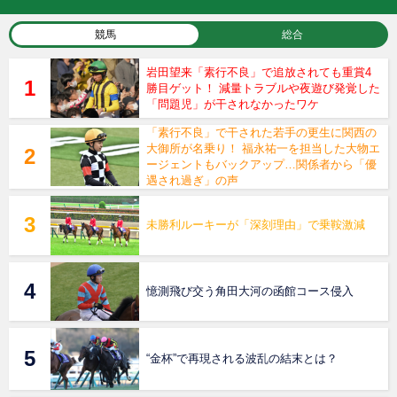
競馬
総合
岩田望来「素行不良」で追放されても重賞4
勝目ゲット！ 減量トラブルや夜遊び発覚した
「問題児」が干されなかったワケ
「素行不良」で干された若手の更生に関西の
大御所が名乗り！ 福永祐一を担当した大物エ
ージェントもバックアップ…関係者から「優
遇され過ぎ」の声
未勝利ルーキーが「深刻理由」で乗鞍激減
憶測飛び交う角田大河の函館コース侵入
“金杯”で再現される波乱の結末とは？