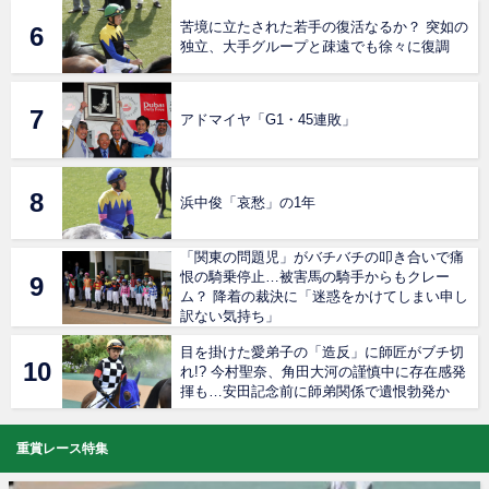
苦境に立たされた若手の復活なるか？ 突如の
独立、大手グループと疎遠でも徐々に復調
アドマイヤ「G1・45連敗」
浜中俊「哀愁」の1年
「関東の問題児」がバチバチの叩き合いで痛
恨の騎乗停止…被害馬の騎手からもクレー
ム？ 降着の裁決に「迷惑をかけてしまい申し
訳ない気持ち」
目を掛けた愛弟子の「造反」に師匠がブチ切
れ!? 今村聖奈、角田大河の謹慎中に存在感発
揮も…安田記念前に師弟関係で遺恨勃発か
重賞レース特集