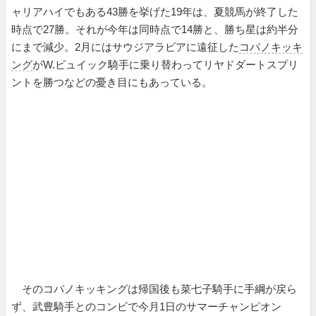
ャリアハイでもある43勝を挙げた19年は、夏競馬が終了した
時点で27勝。それが今年は同時点で14勝と、勝ち星は約半分
にまで減少。2月にはサウジアラビアに遠征した
コパノキッキ
ング
がW.ビュイック騎手に乗り替わってリヤドダートスプリ
ントを勝つなどの憂き目にもあっている。
そのコパノキッキングは帰国後も菜七子騎手に手綱が戻ら
ず、武豊騎手とのコンビで今月1日のサマーチャンピオン