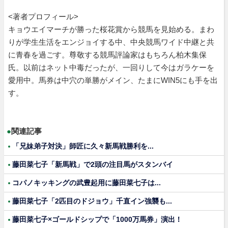
<著者プロフィール>
キョウエイマーチが勝った桜花賞から競馬を見始める。まわ
りが学生生活をエンジョイする中、中央競馬ワイド中継と共
に青春を過ごす。尊敬する競馬評論家はもちろん柏木集保
氏。以前はネット中毒だったが、一回りして今はガラケーを
愛用中。馬券は中穴の単勝がメイン、たまにWIN5にも手を出
す。
●
関連記事
「兄妹弟子対決」師匠に久々新馬戦勝利を...
藤田菜七子「新馬戦」で2頭の注目馬がスタンバイ
コパノキッキングの武豊起用に藤田菜七子は...
藤田菜七子「2匹目のドジョウ」千直イン強襲も...
藤田菜七子×ゴールドシップで「1000万馬券」演出！