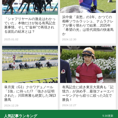
浜中俊「哀愁」の1年。かつての
「シャフリヤールの激走はわかっ
相棒ソウルラッシュ、ナムラクレ
ていた」本物だけが知る有馬記念
アが乗り替わりで結果…2025年
裏事情。そして“金杯”で再現され
「希望の光」は世代屈指の快速馬
る波乱の結末とは？
か
2025.01.02
2024.12.30
皐月賞（G1）クロワデュノール
有馬記念に続き東京大賞典も「記
「1強」に待った!? 「強さが証明
憶力」が決め手…最強フォーエバ
された」川田将雅も絶賛した3戦3
ーヤングから絞りに絞った2点で
勝馬
勝負！
2024.12.27
2024.12.29
人気記事ランキング
5:30更新