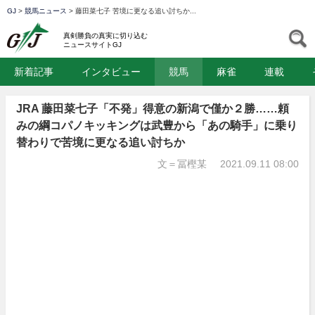
GJ
>
競馬ニュース
>
藤田菜七子 苦境に更なる追い討ちか...
GJ
S
真剣勝負の真実に切り込む
ニュースサイトGJ
新着記事
インタビュー
競馬
麻雀
連載
JRA 藤田菜七子「不発」得意の新潟で僅か２勝……頼
みの綱コパノキッキングは武豊から「あの騎手」に乗り
替わりで苦境に更なる追い討ちか
文＝冨樫某
2021.09.11 08:00