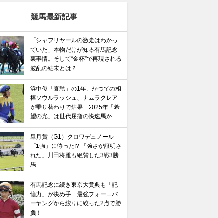
競馬最新記事
「シャフリヤールの激走はわかっ
ていた」本物だけが知る有馬記念
裏事情。そして“金杯”で再現される
波乱の結末とは？
浜中俊「哀愁」の1年。かつての相
棒ソウルラッシュ、ナムラクレア
が乗り替わりで結果…2025年「希
望の光」は世代屈指の快速馬か
皐月賞（G1）クロワデュノール
「1強」に待った!? 「強さが証明さ
れた」川田将雅も絶賛した3戦3勝
馬
有馬記念に続き東京大賞典も「記
憶力」が決め手…最強フォーエバ
ーヤングから絞りに絞った2点で勝
負！