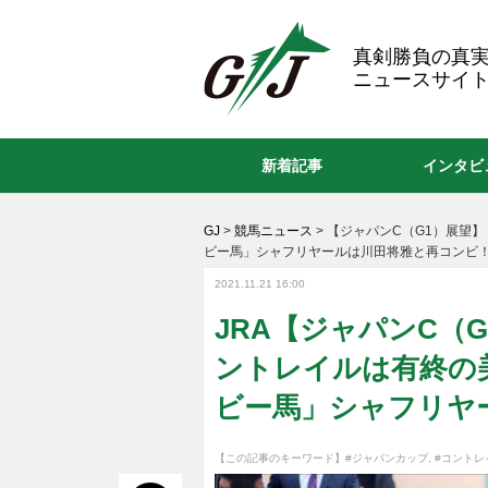
GJ
真剣勝負の真
ニュースサイト
新着記事
インタビ
GJ
>
競馬ニュース
>
【ジャパンC（G1）展望】
ビー馬」シャフリヤールは川田将雅と再コンビ
2021.11.21 16:00
JRA【ジャパンC（
ントレイルは有終の美
ビー馬」シャフリヤ
【この記事のキーワード】
#ジャパンカップ
,
#コントレ