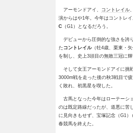
アーモンドアイ、
コントレイル
演からはや1年。今年はコントレ
C
（G1）となるだろう。
デビューから圧倒的な強さを誇り
た
コントレイル
（牡4歳、栗東・
を制し、史上3頭目の無敗三冠に輝
そして女王アーモンドアイに挑戦
3000m戦を走った後の秋3戦目
く敗れ、初黒星を喫した。
古馬となった今年はローテーショ
のは既定路線だったが、道悪に苦し
に見向きもせず、宝塚記念（G1
春競馬を終えた。