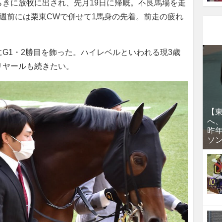
きに放牧に出され、先月19日に帰厩。不良馬場を走
週前には栗東CWで併せて1馬身の先着。前走の疲れ
G1・2勝目を飾った。ハイレベルといわれる現3歳
リヤールも続きたい。
【
へ
昨
ソ