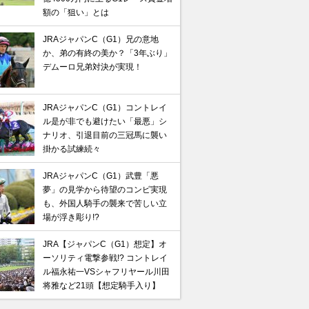
額の「狙い」とは
JRAジャパンC（G1）兄の意地
か、弟の有終の美か？「3年ぶり」
デムーロ兄弟対決が実現！
JRAジャパンC（G1）コントレイ
ル是が非でも避けたい「最悪」シ
ナリオ、引退目前の三冠馬に襲い
掛かる試練続々
JRAジャパンC（G1）武豊「悪
夢」の見学から待望のコンビ実現
も、外国人騎手の襲来で苦しい立
場が浮き彫り!?
JRA【ジャパンC（G1）想定】オ
ーソリティ電撃参戦!? コントレイ
ル福永祐一VSシャフリヤール川田
将雅など21頭【想定騎手入り】