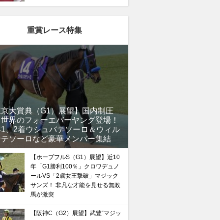
重賞レース特集
東京大賞典（G1）展望】国内制圧
、世界のフォーエバーヤング登場！
年1、2着ウシュバテソーロ＆ウィル
ンテソーロなど豪華メンバー集結
【ホープフルS（G1）展望】近10
年「G1勝利100％」クロワデュノ
ールVS「2歳女王撃破」マジック
サンズ！ 非凡な才能を見せる無敗
馬が激突
【阪神C（G2）展望】武豊“マジッ