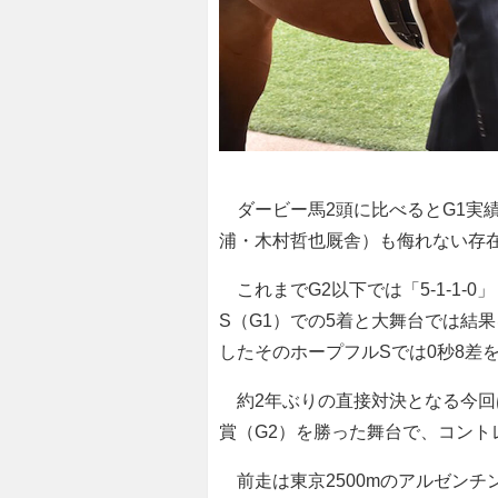
ダービー馬2頭に比べるとG1実
浦・木村哲也厩舎）も侮れない存
これまでG2以下では「5-1-1-0」
S（G1）での5着と大舞台では結
したそのホープフルSでは0秒8差
約2年ぶりの直接対決となる今回は
賞（G2）を勝った舞台で、コント
前走は東京2500mのアルゼンチン