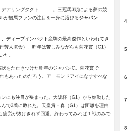
、デアリングタクト―――。三冠馬3頭による夢の競
イルが競馬ファンの注目を一身に浴びる
ジャパン
、ディープインパクト産駒の最高傑作といわれてき
矢作芳人厩舎）。昨年は苦しみながらも菊花賞（G1）
いた。
状をたたきつけた昨年のジャパンC。菊花賞で
で疲れもあったのだろう。アーモンドアイになすすべな
ンにも注目が集まった。大阪杯（G1）から始動した
んで3着に敗れた。天皇賞・春（G1）は距離を理由
）も疲労が抜けきれず回避。終わってみれば１戦のみで