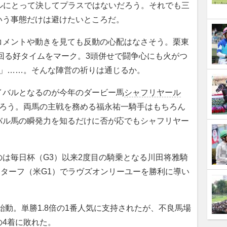
イルにとって決してプラスではないだろう。それでも三
いう事態だけは避けたいところだ。
メントや動きを見ても反動の心配はなさそう。栗東
回る好タイムをマーク。3頭併せで闘争心にも火がつ
を」……。そんな陣営の祈りは通じるか。
バルとなるのが今年のダービー馬
シャフリヤール
だろう。両馬の主戦を務める福永祐一騎手はもちろん
バル馬の瞬発力を知るだけに否が応でもシャフリヤー
は毎日杯（G3）以来2度目の騎乗となる川田将雅騎
ターフ（米G1）でラヴズオンリーユーを勝利に導い
動。単勝1.8倍の1番人気に支持されたが、不良馬場
の4着に敗れた。