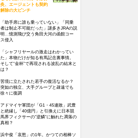
灸、エージェントも契約
解除の大ピンチ
「助手席に誰も乗っていない」「同乗
者は制止不可能だった」謎多きJRAの説
明…憶測飛び交う角田大河の函館コー
ス侵入
「シャフリヤールの激走はわかってい
た」本物だけが知る有馬記念裏事情。
そして“金杯”で再現される波乱の結末と
は？
苦境に立たされた若手の復活なるか？
突如の独立、大手グループと疎遠でも
徐々に復調
アドマイヤ軍団が「G1・45連敗」武豊
と絶縁し「40億円」と引換えに日本競
馬界フィクサーの”逆鱗”に触れた凋落の
真相？
浜中俊「哀愁」の1年。かつての相棒ソ