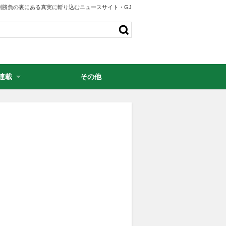
剣勝負の裏にある真実に斬り込むニュースサイト・GJ
連載
その他
・