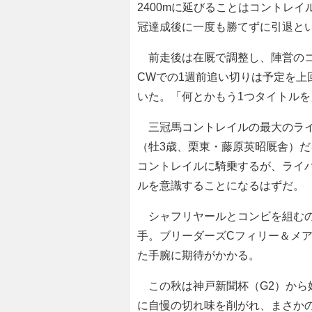
2400mに延びることはコントレ
冠達成後に一度も勝てずに引退と
前走後は在厩で調整し、陣営のコ
CWでの1週前追い切りは予定を上
いた。「何とかもう1つタイトル
三冠馬コントレイルの最大のライ
（牡3歳、栗東・藤原英昭厩舎）
コントレイルに騎乗するが、ライ
ルを意識することになるはずだ。
シャフリヤールとコンビを組むの
手。ブリーダーズCフィリー＆メア
た手腕に期待がかかる。
この秋は神戸新聞杯（G2）から始
に自慢の切れ味を削がれ、まさか