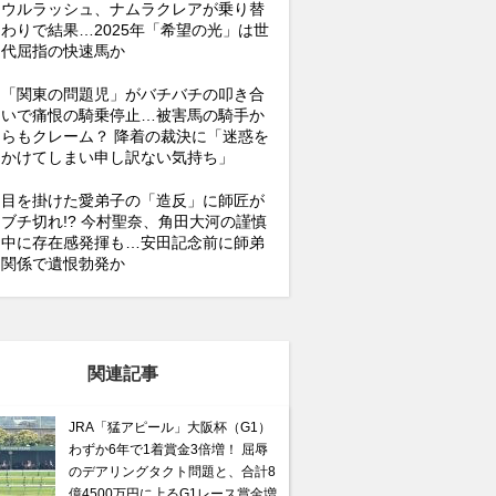
ウルラッシュ、ナムラクレアが乗り替
わりで結果…2025年「希望の光」は世
代屈指の快速馬か
「関東の問題児」がバチバチの叩き合
いで痛恨の騎乗停止…被害馬の騎手か
らもクレーム？ 降着の裁決に「迷惑を
かけてしまい申し訳ない気持ち」
目を掛けた愛弟子の「造反」に師匠が
ブチ切れ!? 今村聖奈、角田大河の謹慎
中に存在感発揮も…安田記念前に師弟
関係で遺恨勃発か
関連記事
JRA「猛アピール」大阪杯（G1）
わずか6年で1着賞金3倍増！ 屈辱
のデアリングタクト問題と、合計8
億4500万円に上るG1レース賞金増