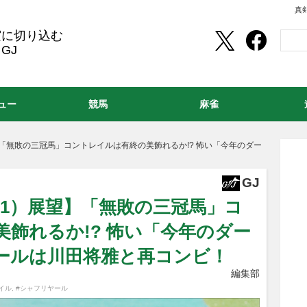
真
実に切り込む
GJ
ュー
競馬
麻雀
「無敗の三冠馬」コントレイルは有終の美飾れるか!? 怖い「今年のダー
！
GJ
G1）展望】「無敗の三冠馬」コ
飾れるか!? 怖い「今年のダー
ールは川田将雅と再コンビ！
編集部
イル
,
#シャフリヤール