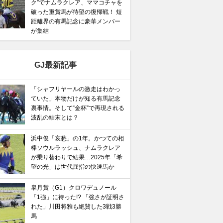
ク”でナムラクレア、ママコチャを
破った重賞馬が待望の復帰戦！ 短
距離界の有馬記念に豪華メンバー
が集結
GJ最新記事
「シャフリヤールの激走はわかっ
ていた」本物だけが知る有馬記念
裏事情。そして“金杯”で再現される
波乱の結末とは？
浜中俊「哀愁」の1年。かつての相
棒ソウルラッシュ、ナムラクレア
が乗り替わりで結果…2025年「希
望の光」は世代屈指の快速馬か
皐月賞（G1）クロワデュノール
「1強」に待った!? 「強さが証明さ
れた」川田将雅も絶賛した3戦3勝
馬