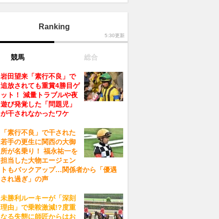
Ranking
5:30更新
競馬
総合
岩田望来「素行不良」で
追放されても重賞4勝目ゲ
ット！ 減量トラブルや夜
遊び発覚した「問題児」
が干されなかったワケ
「素行不良」で干された
若手の更生に関西の大御
所が名乗り！ 福永祐一を
担当した大物エージェン
トもバックアップ…関係者から「優遇
され過ぎ」の声
未勝利ルーキーが「深刻
理由」で乗鞍激減!?度重
なる失態に師匠からはお